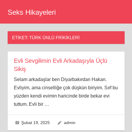
Skip
Seks Hikayeleri
to
content
ETIKET:
TÜRK ÜNLÜ FRIKIKLERI
Evli Sevgilimin Evli Arkadaşıyla Üçlü
Sikiş
Selam arkadaşlar ben Diyarbakırdan Hakan.
Evliyim, ama cinselliğe çok düşkün biriyim. Sırf bu
yüzden kendi evimin haricinde birde bekar evi
tuttum. Evli bir
…
Şubat 19, 2025
admin