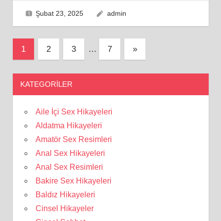
Şubat 23, 2025
admin
Yazı
Next
1
2
3
…
7
»
Posts
sayfalaması
KATEGORILER
Aile İçi Sex Hikayeleri
Aldatma Hikayeleri
Amatör Sex Resimleri
Anal Sex Hikayeleri
Anal Sex Resimleri
Bakire Sex Hikayeleri
Baldız Hikayeleri
Cinsel Hikayeler