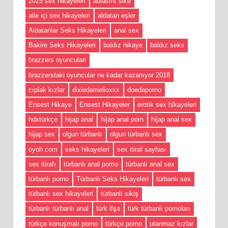
2025 sex hikayeleri
ablasını sikti
aile içi sex hikayeleri
aldatan eşler
Aldatanlar Seks Hikayeleri
anal sex
Bakire Seks Hikayeleri
baldız hikaye
baldız seks
brazzers oyunculari
brazzerstaki oyuncular ne kadar kazanıyor 2018
cıplak kızlar
dixiedamelioxxx
doedaporno
Ensest Hikaye
Ensest Hikayeler
erotik sex hikayeleri
hdxtürkçe
hijap anal
hijap anal porn
hijap anal sex
hijap sex
olgun türbanlı
olgun türbanlı sex
oyoh com
seks hikayeleri
sex itiraf sayfası
sex itirafı
türbanlı anal porno
türbanlı anal sex
türbanlı porno
Türbanlı Seks Hikayeleri
türbanlı sex
türbanlı sex hikayeleri
türbanlı sikiş
türbanlı türbanlı anal
türk ifşa
türk türbanlı pornoları
türkçe konuşmalı porno
türkçe porno
utanmaz kızlar