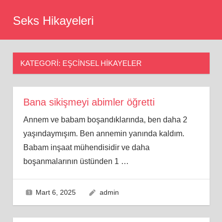
Skip
Seks Hikayeleri
to
content
KATEGORI:
EŞCINSEL HIKAYELER
Bana sikişmeyi abimler öğretti
Annem ve babam boşandıklarında, ben daha 2
yaşındaymışım. Ben annemin yanında kaldım.
Babam inşaat mühendisidir ve daha
boşanmalarının üstünden 1
…
Mart 6, 2025
admin