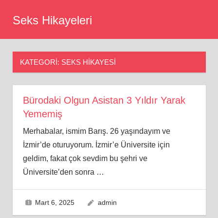
Skip
Seks Hikayeleri
to
content
KATEGORI:
SEKS HIKAYESI
Bürodaki Olgun Asistan 3 Yıldır Yarak
Yememiş
Merhabalar, ismim Barış. 26 yaşındayım ve
İzmir’de oturuyorum. İzmir’e Üniversite için
geldim, fakat çok sevdim bu şehri ve
Üniversite’den sonra
…
Mart 6, 2025
admin