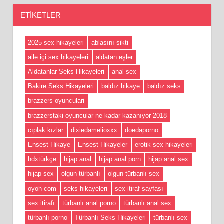
ETIKETLER
2025 sex hikayeleri
ablasını sikti
aile içi sex hikayeleri
aldatan eşler
Aldatanlar Seks Hikayeleri
anal sex
Bakire Seks Hikayeleri
baldız hikaye
baldız seks
brazzers oyunculari
brazzerstaki oyuncular ne kadar kazanıyor 2018
cıplak kızlar
dixiedamelioxxx
doedaporno
Ensest Hikaye
Ensest Hikayeler
erotik sex hikayeleri
hdxtürkçe
hijap anal
hijap anal porn
hijap anal sex
hijap sex
olgun türbanlı
olgun türbanlı sex
oyoh com
seks hikayeleri
sex itiraf sayfası
sex itirafı
türbanlı anal porno
türbanlı anal sex
türbanlı porno
Türbanlı Seks Hikayeleri
türbanlı sex