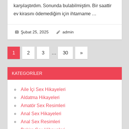
karşılaştırdım. Sonunda bulabilmiştim. Bir saattir
ev kirasını ödemediğim için ihtarname
…
Şubat 25, 2025
admin
Yazı
Next
1
2
3
…
30
»
Posts
sayfalaması
KATEGORILER
Aile İçi Sex Hikayeleri
Aldatma Hikayeleri
Amatör Sex Resimleri
Anal Sex Hikayeleri
Anal Sex Resimleri