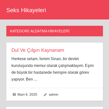
Skip
Seks Hikayeleri
to
content
KATEGORI:
ALDATMA HIKAYELERI
Dul Ve Çılgın Kaynanam
Herkese selam. İsmim Sinan, bir devlet
kuruluşunda memur olarak çalışmaktayım. Eşim
de büyük bir hastanede hemşire olarak görev
yapıyor. Ben
…
Mart 6, 2025
admin