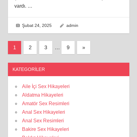
vardı.
…
Şubat 24, 2025
admin
Yazı
Next
1
2
3
…
9
»
Posts
sayfalaması
KATEGORILER
Aile İçi Sex Hikayeleri
Aldatma Hikayeleri
Amatör Sex Resimleri
Anal Sex Hikayeleri
Anal Sex Resimleri
Bakire Sex Hikayeleri