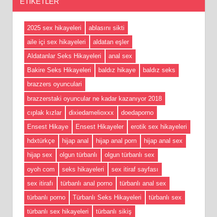
ETIKETLER
2025 sex hikayeleri
ablasını sikti
aile içi sex hikayeleri
aldatan eşler
Aldatanlar Seks Hikayeleri
anal sex
Bakire Seks Hikayeleri
baldız hikaye
baldız seks
brazzers oyunculari
brazzerstaki oyuncular ne kadar kazanıyor 2018
cıplak kızlar
dixiedamelioxxx
doedaporno
Ensest Hikaye
Ensest Hikayeler
erotik sex hikayeleri
hdxtürkçe
hijap anal
hijap anal porn
hijap anal sex
hijap sex
olgun türbanlı
olgun türbanlı sex
oyoh com
seks hikayeleri
sex itiraf sayfası
sex itirafı
türbanlı anal porno
türbanlı anal sex
türbanlı porno
Türbanlı Seks Hikayeleri
türbanlı sex
türbanlı sex hikayeleri
türbanlı sikiş