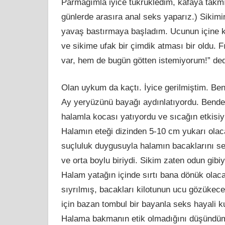
Parmağımla iyice tükrükledim, kafaya takmı
günlerde arasıra anal seks yaparız.) Sikimi
yavaş bastırmaya başladım. Ucunun içine 
ve sikime ufak bir çimdik atması bir oldu.
var, hem de bugün götten istemiyorum!” de
Olan uykum da kaçtı. İyice gerilmiştim. B
Ay yeryüzünü bayağı aydınlatıyordu. Benden
halamla kocası yatıyordu ve sıcağın etkisiyl
Halamın eteği dizinden 5-10 cm yukarı olaca
suçluluk duygusuyla halamın bacaklarını se
ve orta boylu biriydi. Sikim zaten odun gib
Halam yatağın içinde sırtı bana dönük olaca
sıyrılmış, bacakları kilotunun ucu gözükece
için bazan tombul bir bayanla seks hayali
Halama bakmanın etik olmadığını düşündü