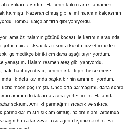
 daha yukarı sıyırdım. Halamın külotu artık tamamen
lak kalmıştı. Kazaran olmuş gibi elimi halamın kalçasının
rdu. Tombul kalçalar fırın gibi yanıyordu.
yor, ama öz halamın götünü kocası ile karımın arasında
n götünü biraz okşadıktan sonra külotu hissettirmeden
epki gelmedikçe bir iki cm daha aşağı sıyırıyordum.
ice yanaştım. Halam resmen ateş gibi yanıyordu.
 hafif hafif oynatıyor, amının ıslaklığını hissetmeye
da ilk defa karımda başka birinin amını elliyordum.
ni kendimden geçirmişti. Önce orta parmağımı, daha sonra
lamın amının dudakları arasına yerleştirdim. Halamda
kadar soktum. Amı iki parmağımı sıcacık ve sıkıca
tık parmaklarım sırılsıklam olmuş, halamın amı arasında
, yasağın bu kadar zevkli olacağını düşünemezdim. Bu