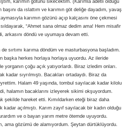
ştım, karımın götünü sikecektim. (Karımla adetli olduğu
n başını da ıslattım ve karımın göt deliğe dayadım, yavaş
kaymasıyla karımın gözünü açıp kalçasını öne çekmesi
 Fısıldayarak, “Ahmet sana olmaz dedim ama! Hem misafir
di, arkasını döndü ve uyumaya devam etti.
en de sırtımı karıma döndüm ve masturbasyona başladım.
 başka herkes horlaya horlaya uyuordu. Az ileride
e yorganın çoğu açık yatıyorlardı. Biraz izledim onları.
k kadar sıyrılmıştı. Bacakları ortadaydı. Biraz da
yrettim. Halam 49 yaşında, tombul sayılacak kadar kilolu
iydi, halamın bacaklarını izleyerek sikimi okşuyordum.
k şekilde hareket etti. Kımıldarken eteği biraz daha
k kadar açılmıştı. Karım zayıf sayılacak bir kadın olduğu
 kurardım ve o bayan yarım metre ötemde uyuyordu.
m, ama gözümü de alamıyordum. Şeytan dürtüklüyordu.