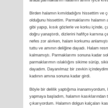
arada parmaklarım halamın amını iyice kıva
Birden halamın kımıldadığını hissettim ve ç
olduğunu hissettim. Parmaklarımı halamın a
gibi yapıp, kısık gözlerle ve korku içinde,
doğru yanaştırdı, dizlerini hafifçe karnına 
nefes zor alırken, halam korkumu anlamıştı 
tuttu ve amının deliğine dayadı. Halam res
kalmamıştı. Parmaklarımı sonuna kadar sok
parmaklarımın ıslaklığını sikime sürüp, si
dayadım. Dayanılmaz bir zevkin içindeydim.
kadının amına sonuna kadar girdi.
Böyle bir delilik yaptığıma inanamıyordum, 
yapmaya başladım, halamın kasıklarından tu
çıkarıyordum. Halamın dolgun kalçaları ka