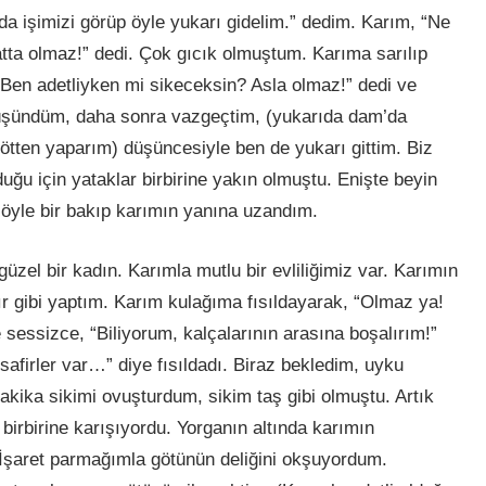
da işimizi görüp öyle yukarı gidelim.” dedim. Karım, “Ne
tta olmaz!” dedi. Çok gıcık olmuştum. Karıma sarılıp
Ben adetliyken mi sikeceksin? Asla olmaz!” dedi ve
i düşündüm, daha sonra vazgeçtim, (yukarıda dam’da
götten yaparım) düşüncesiyle ben de yukarı gittim. Biz
uğu için yataklar birbirine yakın olmuştu. Enişte beyin
şöyle bir bakıp karımın yanına uzandım.
zel bir kadın. Karımla mutlu bir evliliğimiz var. Karımın
rır gibi yaptım. Karım kulağıma fısıldayarak, “Olmaz ya!
sessizce, “Biliyorum, kalçalarının arasına boşalırım!”
firler var…” diye fısıldadı. Biraz bekledim, uyku
kika sikimi ovuşturdum, sikim taş gibi olmuştu. Artık
 birbirine karışıyordu. Yorganın altında karımın
İşaret parmağımla götünün deliğini okşuyordum.