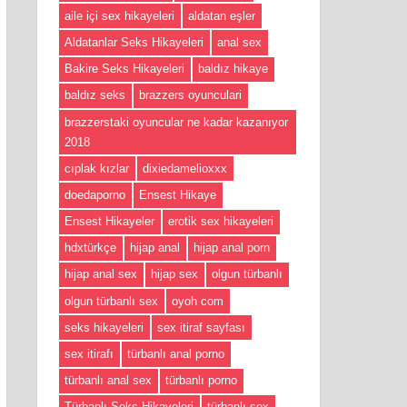
aile içi sex hikayeleri
aldatan eşler
Aldatanlar Seks Hikayeleri
anal sex
Bakire Seks Hikayeleri
baldız hikaye
baldız seks
brazzers oyunculari
brazzerstaki oyuncular ne kadar kazanıyor
2018
cıplak kızlar
dixiedamelioxxx
doedaporno
Ensest Hikaye
Ensest Hikayeler
erotik sex hikayeleri
hdxtürkçe
hijap anal
hijap anal porn
hijap anal sex
hijap sex
olgun türbanlı
olgun türbanlı sex
oyoh com
seks hikayeleri
sex itiraf sayfası
sex itirafı
türbanlı anal porno
türbanlı anal sex
türbanlı porno
Türbanlı Seks Hikayeleri
türbanlı sex