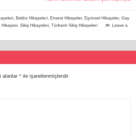
ayeleri
,
Baldız Hikayeleri
,
Ensest Hikayeler
,
Eşcinsel Hikayeler
,
Gay
 Hikayesi
,
Sikiş Hikayeleri
,
Türbanlı Sikiş Hikayeleri
Leave a
i alanlar
*
ile işaretlenmişlerdir