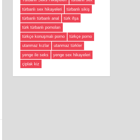
türbanlı sex hikayeleri
türbanlı sikiş
türbanlı türbanlı anal
türk ifşa
türk türbanlı pornoları
türkçe konuşmalı porno
türkçe porno
utanmaz kızlar
utanmaz türkler
yenge ile seks
yenge sex hikayeleri
çiplak kiz