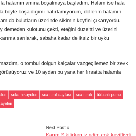
arsıla halamın amına boşalmaya başladım. Halam ise hala
mda böyle boşaldığımı hatırlamıyorum, döllerim halamın
m da bulutların üzerinde sikimin keyfini çıkarıyordu.
y demeden külotunu çekti, eteğini düzeltti ve üzerini
karıma sarılarak, sabaha kadar deliksiz bir uyku
amazdım, o tombul dolgun kalçalar vazgeçilemez bir zevk
 görüşüyoruz ve 10 aydan bu yana her fırsatta halamla
leri
seks hikayeleri
sex itiraf sayfası
sex itirafı
türbanlı porno
ayeleri
Next Post
Karım Sikilirken izledim çok keyifliydi