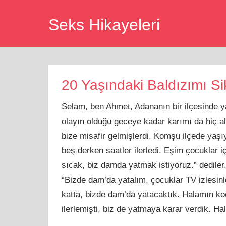
Skip
Seks Hikayeleri
to
content
20 Yaşındaki Baldızımı Si
Selam, ben Ahmet, Adananın bir ilçesinde 
olayın olduğu geceye kadar karımı da hiç 
bize misafir gelmişlerdi. Komşu ilçede yaş
beş derken saatler ilerledi. Eşim çocuklar 
sıcak, biz damda yatmak istiyoruz.” dediler
“Bizde dam’da yatalım, çocuklar TV izlesinle
katta, bizde dam’da yatacaktık. Halamın ko
ilerlemişti, biz de yatmaya karar verdik. Ha