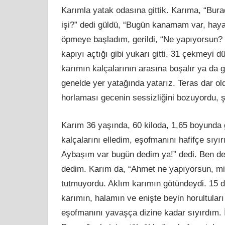
Karımla yatak odasına gittik. Karıma, “Bura
işi?” dedi güldü, “Bugün kanamam var, haya
öpmeye başladım, gerildi, “Ne yapıyorsun? 
kapıyı açtığı gibi yukarı gitti. 31 çekmey
karımın kalçalarının arasına boşalır ya da 
genelde yer yatağında yatarız. Teras dar old
horlaması gecenin sessizliğini bozuyordu, 
Karım 36 yaşında, 60 kiloda, 1,65 boyunda gü
kalçalarını elledim, eşofmanını hafifçe sıyı
Aybaşım var bugün dedim ya!” dedi. Ben de 
dedim. Karım da, “Ahmet ne yapıyorsun, misa
tutmuyordu. Aklım karımın götündeydi. 15 da
karımın, halamın ve enişte beyin horultuları
eşofmanını yavaşça dizine kadar sıyırdım. 