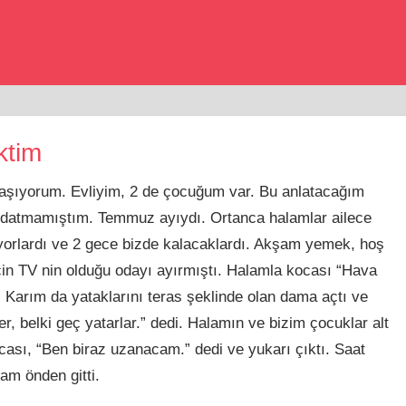
ktim
yaşıyorum. Evliyim, 2 de çocuğum var. Bu anlatacağım
aldatmamıştım. Temmuz ayıydı. Ortanca halamlar ailece
ıyorlardı ve 2 gece bizde kalacaklardı. Akşam yemek, hoş
için TV nin olduğu odayı ayırmıştı. Halamla kocası “Hava
. Karım da yataklarını teras şeklinde olan dama açtı ve
r, belki geç yatarlar.” dedi. Halamın ve bizim çocuklar alt
cası, “Ben biraz uzanacam.” dedi ve yukarı çıktı. Saat
lam önden gitti.