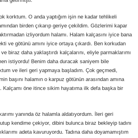
ma getirmişti.
ok korktum. O anda yaptığım işin ne kadar tehlikeli
mından birden çıkarıp geriye çekildim. Gözlerimi kapar
 çaktırmadan izliyordum halamı. Halam kalçasını iyice bana
çekti ve götünü amını iyice ortaya çıkardı. Ben korkudan
ve biraz daha yaklaştırdı kalçalarını, eliyle parmaklarımı
men istiyordu! Benim daha duracak saniyem bile
tum ve ileri geri yapmaya başladım. Çok geçmedi,
kimin başını halamın o karpuz götünün arasından amına
 Kalçamı öne itince sikim hayatıma ilk defa başka bir
karımı yanında öz halamla aldatıyordum. İleri geri
tup kendime çekiyor, dibini bulunca biraz bekleyip tadını
sıklarımı adeta kavuruyordu. Tadına daha doyamamıştım