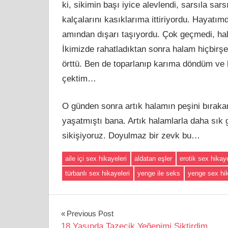
ki, sikimin başı iyice alevlendi, sarsıla s
kalçalarını kasıklarıma ittiriyordu. Hayatı
amından dışarı taşıyordu. Çok geçmedi, hala
İkimizde rahatladıktan sonra halam hiçbirşe
örttü. Ben de toparlanıp karıma döndüm ve 
çektim…
O günden sonra artık halamın peşini bırak
yaşatmıştı bana. Artık halamlarla daha sık
sikişiyoruz. Doyulmaz bir zevk bu…
aile içi sex hikayeleri
aldatan eşler
erotik sex hikaye
türbanlı sex hikayeleri
yenge ile seks
yenge sex hik
Yazı
Previous Post
18 Yaşında Tazecik Yeğenimi Siktirdim