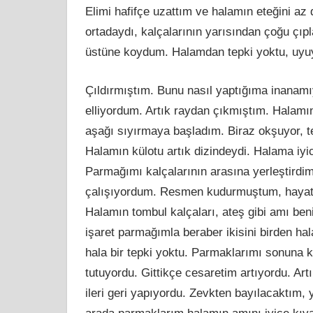
Elimi hafifçe uzattım ve halamın eteğini az
ortadaydı, kalçalarının yarısından çoğu çıp
üstüne koydum. Halamdan tepki yoktu, uyuyo
Çıldırmıştım. Bunu nasıl yaptığıma inanamı
elliyordum. Artık raydan çıkmıştım. Halamı
aşağı sıyırmaya başladım. Biraz okşuyor, t
Halamın külotu artık dizindeydi. Halama iy
Parmağımı kalçalarının arasına yerleştirdim,
çalışıyordum. Resmen kudurmuştum, hayatım
Halamın tombul kalçaları, ateş gibi amı be
işaret parmağımla beraber ikisini birden ha
hala bir tepki yoktu. Parmaklarımı sonuna 
tutuyordu. Gittikçe cesaretim artıyordu. Ar
ileri geri yapıyordu. Zevkten bayılacaktım