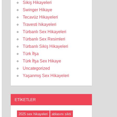
Sikiş Hikayeleri
Swinger Hikaye
Tecavüz Hikayeleri
Travesti hikayeleri
Türbanlı Sex Hikayeleri
Türbanlı Sex Resimleri
Türbanlı Sikiş Hikayeleri
Türk İfşa
Türk İfşa Sex Hikaye
Uncategorized
Yaşanmış Sex Hikayeleri
ETIKETLER
2025 sex hikayeleri
ablasını sikti