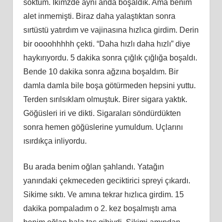
soktum. İkimzde aynı anda boşaldık. Ama benim
alet inmemişti. Biraz daha yalaştıktan sonra
sırtüstü yatırdım ve vajinasına hızlıca girdim. Derin
bir oooohhhhh çekti. “Daha hızlı daha hızlı” diye
haykırıyordu. 5 dakika sonra çığlık çığlığa boşaldı.
Bende 10 dakika sonra ağzına boşaldım. Bir
damla damla bile boşa götürmeden hepsini yuttu.
Terden sırılsıklam olmuştuk. Birer sigara yaktık.
Göğüsleri iri ve dikti. Sigaraları söndürdükten
sonra hemen göğüslerine yumuldum. Uçlarını
ısırdıkça inliyordu.
Bu arada benim oğlan şahlandı. Yatağın
yanındaki çekmeceden geciktirici spreyi çıkardı.
Sikime sıktı. Ve amına tekrar hızlıca girdim. 15
dakika pompaladım o 2. kez boşalmıştı ama