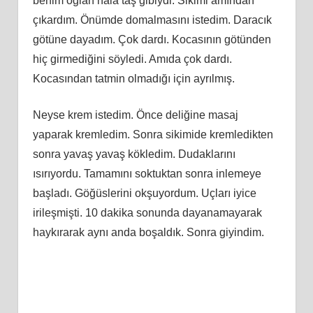
benim oğlan hala taş gibiydi. Sikimi amından
çıkardım. Önümde domalmasını istedim. Daracık
götüne dayadım. Çok dardı. Kocasının götünden
hiç girmediğini söyledi. Amıda çok dardı.
Kocasından tatmin olmadığı için ayrılmış.
Neyse krem istedim. Önce deliğine masaj
yaparak kremledim. Sonra sikimide kremledikten
sonra yavaş yavaş kökledim. Dudaklarını
ısırıyordu. Tamamını soktuktan sonra inlemeye
başladı. Göğüslerini okşuyordum. Uçları iyice
irileşmişti. 10 dakika sonunda dayanamayarak
haykırarak aynı anda boşaldık. Sonra giyindim.