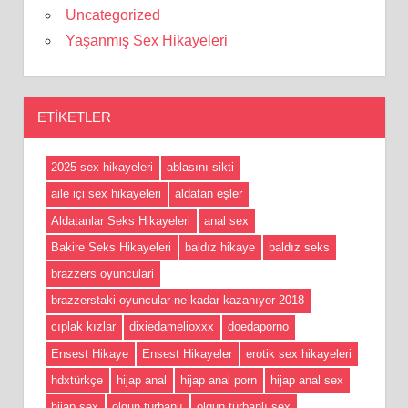
Uncategorized
Yaşanmış Sex Hikayeleri
ETIKETLER
2025 sex hikayeleri
ablasını sikti
aile içi sex hikayeleri
aldatan eşler
Aldatanlar Seks Hikayeleri
anal sex
Bakire Seks Hikayeleri
baldız hikaye
baldız seks
brazzers oyunculari
brazzerstaki oyuncular ne kadar kazanıyor 2018
cıplak kızlar
dixiedamelioxxx
doedaporno
Ensest Hikaye
Ensest Hikayeler
erotik sex hikayeleri
hdxtürkçe
hijap anal
hijap anal porn
hijap anal sex
hijap sex
olgun türbanlı
olgun türbanlı sex