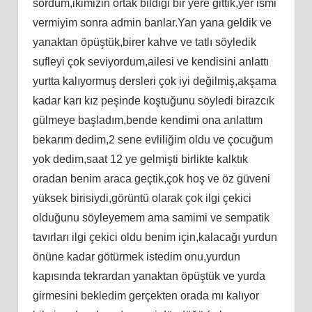
sordum,ikimizin ortak bildiği bir yere gittik,yer ismi
vermiyim sonra admin banlar.Yan yana geldik ve
yanaktan öpüştük,birer kahve ve tatlı söyledik
sufleyi çok seviyordum,ailesi ve kendisini anlattı
yurtta kalıyormuş dersleri çok iyi değilmiş,akşama
kadar karı kız peşinde koştuğunu söyledi birazcık
gülmeye başladım,bende kendimi ona anlattım
bekarım dedim,2 sene evliliğim oldu ve çocuğum
yok dedim,saat 12 ye gelmişti birlikte kalktık
oradan benim araca geçtik,çok hoş ve öz güveni
yüksek birisiydi,görüntü olarak çok ilgi çekici
olduğunu söyleyemem ama samimi ve sempatik
tavırları ilgi çekici oldu benim için,kalacağı yurdun
önüne kadar götürmek istedim onu,yurdun
kapısında tekrardan yanaktan öpüştük ve yurda
girmesini bekledim gerçekten orada mı kalıyor