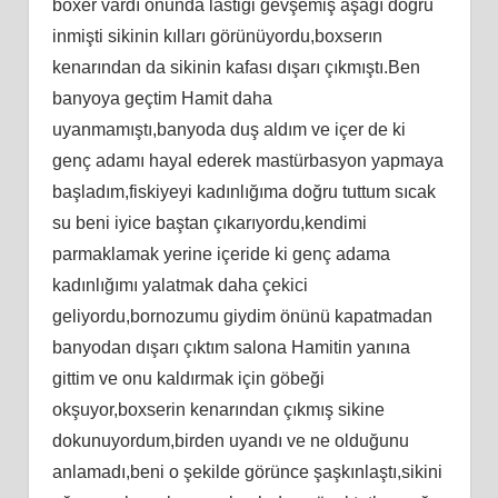
boxer vardı onunda lastiği gevşemiş aşağı doğru
inmişti sikinin kılları görünüyordu,boxserın
kenarından da sikinin kafası dışarı çıkmıştı.Ben
banyoya geçtim Hamit daha
uyanmamıştı,banyoda duş aldım ve içer de ki
genç adamı hayal ederek mastürbasyon yapmaya
başladım,fiskiyeyi kadınlığıma doğru tuttum sıcak
su beni iyice baştan çıkarıyordu,kendimi
parmaklamak yerine içeride ki genç adama
kadınlığımı yalatmak daha çekici
geliyordu,bornozumu giydim önünü kapatmadan
banyodan dışarı çıktım salona Hamitin yanına
gittim ve onu kaldırmak için göbeği
okşuyor,boxserin kenarından çıkmış sikine
dokunuyordum,birden uyandı ve ne olduğunu
anlamadı,beni o şekilde görünce şaşkınlaştı,sikini