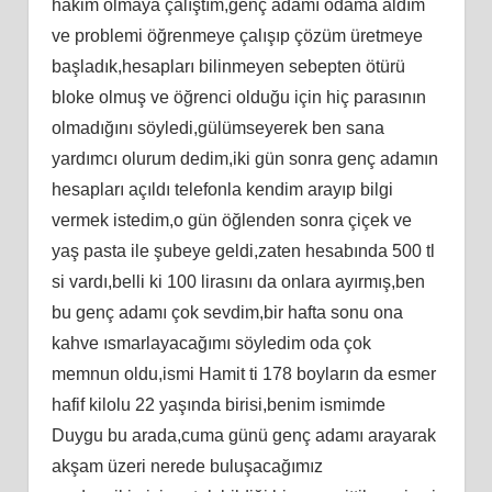
hakim olmaya çalıştım,genç adamı odama aldım
ve problemi öğrenmeye çalışıp çözüm üretmeye
başladık,hesapları bilinmeyen sebepten ötürü
bloke olmuş ve öğrenci olduğu için hiç parasının
olmadığını söyledi,gülümseyerek ben sana
yardımcı olurum dedim,iki gün sonra genç adamın
hesapları açıldı telefonla kendim arayıp bilgi
vermek istedim,o gün öğlenden sonra çiçek ve
yaş pasta ile şubeye geldi,zaten hesabında 500 tl
si vardı,belli ki 100 lirasını da onlara ayırmış,ben
bu genç adamı çok sevdim,bir hafta sonu ona
kahve ısmarlayacağımı söyledim oda çok
memnun oldu,ismi Hamit ti 178 boyların da esmer
hafif kilolu 22 yaşında birisi,benim ismimde
Duygu bu arada,cuma günü genç adamı arayarak
akşam üzeri nerede buluşacağımız