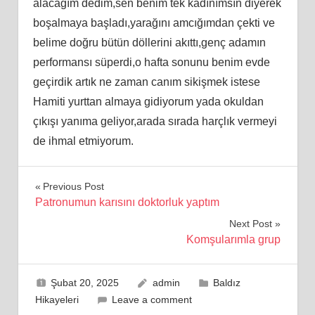
alacağım dedim,sen benim tek kadınımsın diyerek
boşalmaya başladı,yarağını amcığımdan çekti ve
belime doğru bütün döllerini akıttı,genç adamın
performansı süperdi,o hafta sonunu benim evde
geçirdik artık ne zaman canım sikişmek istese
Hamiti yurttan almaya gidiyorum yada okuldan
çıkışı yanıma geliyor,arada sırada harçlık vermeyi
de ihmal etmiyorum.
Yazı
Previous Post
Patronumun karısını doktorluk yaptım
gezinmesi
Next Post
Komşularımla grup
Şubat 20, 2025
admin
Baldız
Hikayeleri
Leave a comment