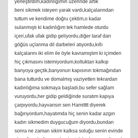
yerleştirdim,kadınlığımın üzerinde artık
beni sikmek isteyen yarak vardı,kalçalarından
tuttum ve kendime doğru çektim,o kadar
sulanmıştı ki kadınlığım tek hamlede oturdu
içeri,ufak ufak gidip geliyordu,diğer taraf dan
göğüs uçlarıma dil darbeleri atıyordu,kıllı
kalçalarını iki elim ile öyle kavramıştım ki içimden
hiç çıkmasını istemiyordum,koltuktan kalkıp
banyoya geçtik,banyonun kapısının tokmağından
bana tutturdu ve domalmış vaziyetten tekrardan
kadınlığıma sokmaya başladı,bu sefer sağlam
vuruyordu,her gidip geldiğinde suratım kapıya
çarpıyordu,hayvansın sen Hamitttt diyerek
bağırıyordum,hayatımda hiç senin kadar azgın
kadın sikmedim duygucuğum diyordu,bundan
sonra ne zaman sikim kalksa soluğu senin evinde