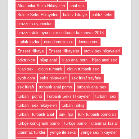
Aldatanlar Seks Hikayeleri
anal sex
Bakire Seks Hikayeleri
baldız hikaye
baldız seks
brazzers oyunculari
brazzerstaki oyuncular ne kadar kazanıyor 2018
cıplak kızlar
dixiedamelioxxx
doedaporno
Ensest Hikaye
Ensest Hikayeler
erotik sex hikayeleri
hdxtürkçe
hijap anal
hijap anal porn
hijap anal sex
hijap sex
olgun türbanlı
olgun türbanlı sex
oyoh com
seks hikayeleri
sex itiraf sayfası
sex itirafı
türbanlı anal porno
türbanlı anal sex
türbanlı porno
Türbanlı Seks Hikayeleri
türbanlı sex
türbanlı sex hikayeleri
türbanlı sikiş
türbanlı türbanlı anal
türk ifşa
türk türbanlı pornoları
türkçe konuşmalı porno
türkçe porno
utanmaz kızlar
utanmaz türkler
yenge ile seks
yenge sex hikayeleri