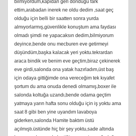
bilmiyordum,kapıdan geri döndüğü fark
ettim,arabadan inerek ne oldu dedim ,saat geç
olduğu için belli bir saatten sonra yurda
almıyorlarmış,güvenlikle konuştum ama faydası
olmadı şimdi ne yapacaksın dedim,bilmiyorum
deyince,bende onu mecburen eve getirmeyi
düşündüm,başka kalacak yeri yoktu.tekrardan
araca bindik ve benim eve geçtim,biraz çekinerek
eve girdi,salonda ona yatak hazırladım,üst baş
için odaya gittiğimde ona vereceğim tek kıyafet
şortum du ama onuda denedi olmamış,boxer ile
salonda koltuğa uzandı,bende odama geçtim
yatmaya yarın hafta sonu olduğu için iş yoktu ama
saat 8 gibi ben yine uyandım lavaboya
giderken,salonda Hamite baktım üstü
açılmıştı.üstünde hiç bir şey yoktu,sade altında