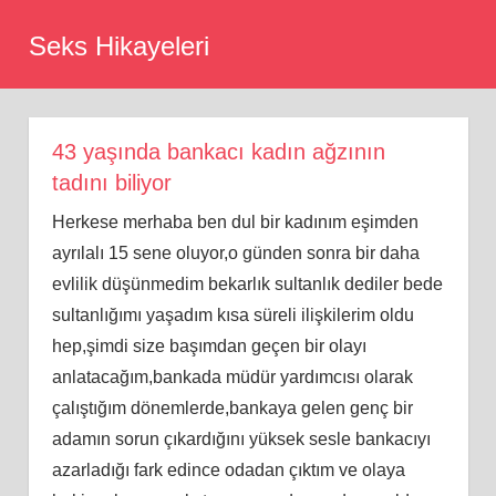
Skip
Seks Hikayeleri
to
content
43 yaşında bankacı kadın ağzının
tadını biliyor
Herkese merhaba ben dul bir kadınım eşimden
ayrılalı 15 sene oluyor,o günden sonra bir daha
evlilik düşünmedim bekarlık sultanlık dediler bede
sultanlığımı yaşadım kısa süreli ilişkilerim oldu
hep,şimdi size başımdan geçen bir olayı
anlatacağım,bankada müdür yardımcısı olarak
çalıştığım dönemlerde,bankaya gelen genç bir
adamın sorun çıkardığını yüksek sesle bankacıyı
azarladığı fark edince odadan çıktım ve olaya