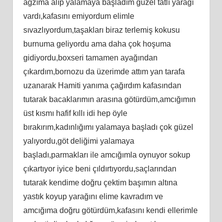
ağzıma alıp yalamaya başladım güzel tatlı yarağı
vardı,kafasını emiyordum elimle
sıvazlıyordum,taşakları biraz terlemiş kokusu
burnuma geliyordu ama daha çok hoşuma
gidiyordu,boxseri tamamen ayağından
çıkardım,bornozu da üzerimde attım yan tarafa
uzanarak Hamiti yanıma çağırdım kafasından
tutarak bacaklarımın arasına götürdüm,amcığımın
üst kısmı hafif kıllı idi hep öyle
bırakırım,kadınlığımı yalamaya başladı çok güzel
yalıyordu,göt deliğimi yalamaya
başladı,parmakları ile amcığımla oynuyor sokup
çıkartıyor iyice beni çıldırtıyordu,saçlarından
tutarak kendime doğru çektim başımın altına
yastık koyup yarağını elime kavradım ve
amcığıma doğru götürdüm,kafasını kendi ellerimle