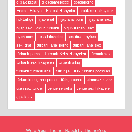
cıplak kızlar
dixiedamelioxxx
doedaporno
Ensest Hikaye
Ensest Hikayeler
erotik sex hikayeleri
hdxtürkçe
hijap anal
hijap anal porn
hijap anal sex
hijap sex
olgun türbanlı
olgun türbanlı sex
oyoh com
seks hikayeleri
sex itiraf sayfası
sex itirafı
türbanlı anal porno
türbanlı anal sex
türbanlı porno
Türbanlı Seks Hikayeleri
türbanlı sex
türbanlı sex hikayeleri
türbanlı sikiş
türbanlı türbanlı anal
türk ifşa
türk türbanlı pornoları
türkçe konuşmalı porno
türkçe porno
utanmaz kızlar
utanmaz türkler
yenge ile seks
yenge sex hikayeleri
çiplak kiz
WordPress Theme: Napoli by ThemeZee.