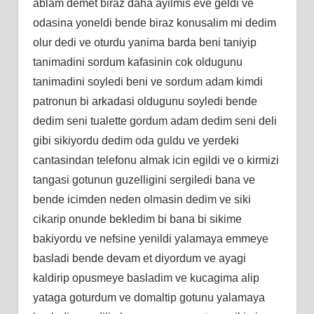
ablam demet biraz daha ayilmis eve geldi ve
odasina yoneldi bende biraz konusalim mi dedim
olur dedi ve oturdu yanima barda beni taniyip
tanimadini sordum kafasinin cok oldugunu
tanimadini soyledi beni ve sordum adam kimdi
patronun bi arkadasi oldugunu soyledi bende
dedim seni tualette gordum adam dedim seni deli
gibi sikiyordu dedim oda guldu ve yerdeki
cantasindan telefonu almak icin egildi ve o kirmizi
tangasi gotunun guzelligini sergiledi bana ve
bende icimden neden olmasin dedim ve siki
cikarip onunde bekledim bi bana bi sikime
bakiyordu ve nefsine yenildi yalamaya emmeye
basladi bende devam et diyordum ve ayagi
kaldirip opusmeye basladim ve kucagima alip
yataga goturdum ve domaltip gotunu yalamaya