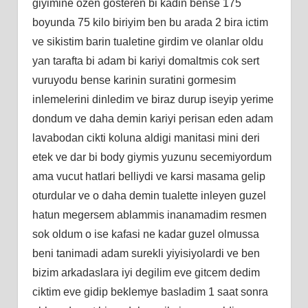
giyimine ozen gosteren bi kadin bense 175
boyunda 75 kilo biriyim ben bu arada 2 bira ictim
ve sikistim barin tualetine girdim ve olanlar oldu
yan tarafta bi adam bi kariyi domaltmis cok sert
vuruyodu bense karinin suratini gormesim
inlemelerini dinledim ve biraz durup iseyip yerime
dondum ve daha demin kariyi perisan eden adam
lavabodan cikti koluna aldigi manitasi mini deri
etek ve dar bi body giymis yuzunu secemiyordum
ama vucut hatlari belliydi ve karsi masama gelip
oturdular ve o daha demin tualette inleyen guzel
hatun megersem ablammis inanamadim resmen
sok oldum o ise kafasi ne kadar guzel olmussa
beni tanimadi adam surekli yiyisiyolardi ve ben
bizim arkadaslara iyi degilim eve gitcem dedim
ciktim eve gidip beklemye basladim 1 saat sonra