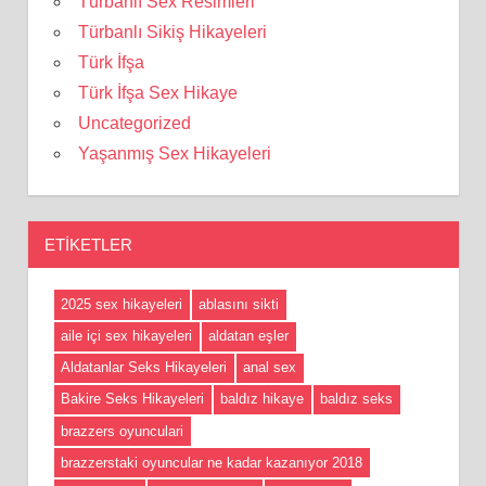
Türbanlı Sex Resimleri
Türbanlı Sikiş Hikayeleri
Türk İfşa
Türk İfşa Sex Hikaye
Uncategorized
Yaşanmış Sex Hikayeleri
ETIKETLER
2025 sex hikayeleri
ablasını sikti
aile içi sex hikayeleri
aldatan eşler
Aldatanlar Seks Hikayeleri
anal sex
Bakire Seks Hikayeleri
baldız hikaye
baldız seks
brazzers oyunculari
brazzerstaki oyuncular ne kadar kazanıyor 2018