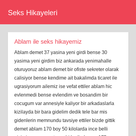
Skip
Seks Hikayeleri
to
content
Ablam ile seks hikayemiz
Ablam demet 37 yasina yeni girdi bense 30
yasima yeni girdim biz ankarada yenimahalle
oturuyoruz ablam demet bir ofiste sekreter olarak
calisiyor bense kendime ait bakalimda ticaret ile
ugrasiyorum ailemiz ise vefat ettiler ablam hic
evlenmedi bense evlendim ve bosandim bir
cocugum var annesiyle kaliyor bir arkadaslarla
kizilayda bir bara gidelim dedik tele bar mis
gidenlerin memnundu tavsiye ettiler bizde gittik
demet ablam 170 boy 50 kilolarda ince belli