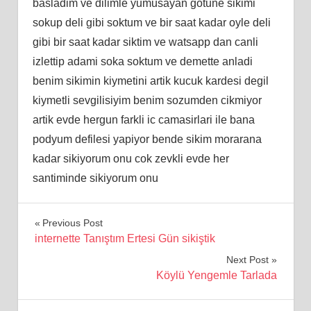
basladim ve dilimle yumusayan gotune sikimi
sokup deli gibi soktum ve bir saat kadar oyle deli
gibi bir saat kadar siktim ve watsapp dan canli
izlettip adami soka soktum ve demette anladi
benim sikimin kiymetini artik kucuk kardesi degil
kiymetli sevgilisiyim benim sozumden cikmiyor
artik evde hergun farkli ic camasirlari ile bana
podyum defilesi yapiyor bende sikim morarana
kadar sikiyorum onu cok zevkli evde her
santiminde sikiyorum onu
Yazı
Previous Post
internette Tanıştım Ertesi Gün sikiştik
gezinmesi
Next Post
Köylü Yengemle Tarlada