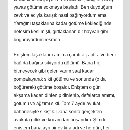
yavaş götüme sokmaya başladı. Ben duyduğum
zevk ve acıyla karışık nasıl bağırıyordum ama.
Yarağını taşaklarına kadar götüme köklediğinde
nefesim kesilmişti, gırtlaklanan bir hayvan gibi
böğürüyordum resmen…
Eniştem taşaklarını amıma çarptıra çaptıra ve beni
bağırta bağırta sikiyordu götümü. Bana hiç
bitmeyecek gibi gelen yarım saat kadar
pompalayarak sikti götümü ve sonunda (o da
böğürerek) götüme boşaldı. Eniştem o gün
akşama kadar, dinlenip dinlenip, defalarca amımı,
götümü ve ağzımı sikti. Tam 7 aydır avukat
bahanesiyle sikiştik. Daha sonra gerçekten
avukata gittik ve kocamdan boşandım. Şimdi
eniştem bana ayrı bir ev kiraladı ve hergün, her