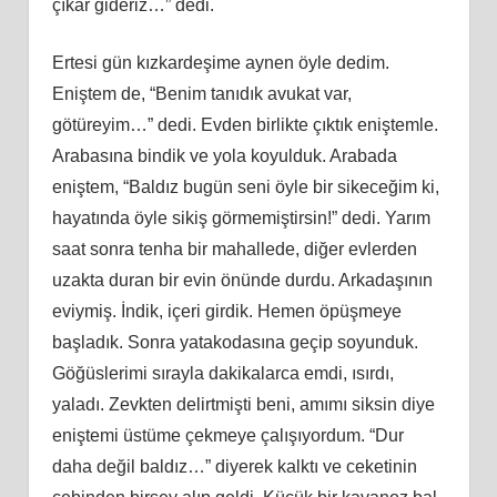
çıkar gideriz…” dedi.
Ertesi gün kızkardeşime aynen öyle dedim.
Eniştem de, “Benim tanıdık avukat var,
götüreyim…” dedi. Evden birlikte çıktık eniştemle.
Arabasına bindik ve yola koyulduk. Arabada
eniştem, “Baldız bugün seni öyle bir sikeceğim ki,
hayatında öyle sikiş görmemiştirsin!” dedi. Yarım
saat sonra tenha bir mahallede, diğer evlerden
uzakta duran bir evin önünde durdu. Arkadaşının
eviymiş. İndik, içeri girdik. Hemen öpüşmeye
başladık. Sonra yatakodasına geçip soyunduk.
Göğüslerimi sırayla dakikalarca emdi, ısırdı,
yaladı. Zevkten delirtmişti beni, amımı siksin diye
eniştemi üstüme çekmeye çalışıyordum. “Dur
daha değil baldız…” diyerek kalktı ve ceketinin