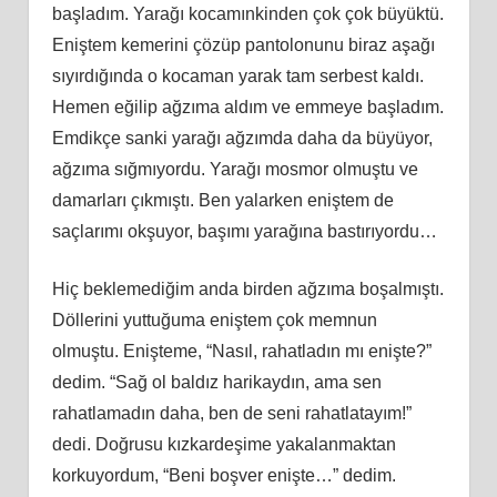
başladım. Yarağı kocamınkinden çok çok büyüktü.
Eniştem kemerini çözüp pantolonunu biraz aşağı
sıyırdığında o kocaman yarak tam serbest kaldı.
Hemen eğilip ağzıma aldım ve emmeye başladım.
Emdikçe sanki yarağı ağzımda daha da büyüyor,
ağzıma sığmıyordu. Yarağı mosmor olmuştu ve
damarları çıkmıştı. Ben yalarken eniştem de
saçlarımı okşuyor, başımı yarağına bastırıyordu…
Hiç beklemediğim anda birden ağzıma boşalmıştı.
Döllerini yuttuğuma eniştem çok memnun
olmuştu. Enişteme, “Nasıl, rahatladın mı enişte?”
dedim. “Sağ ol baldız harikaydın, ama sen
rahatlamadın daha, ben de seni rahatlatayım!”
dedi. Doğrusu kızkardeşime yakalanmaktan
korkuyordum, “Beni boşver enişte…” dedim.