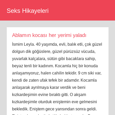
Skip
Seks Hikayeleri
to
content
Ablamın kocası her yerimi yaladı
İsmim Leyla. 40 yaşımda, evli, balık etli, çok güzel
dolgun dik göğüslere, güzel pürüzsüz vücuda,
yuvarlak kalçalara, sütün gibi bacaklara sahip,
beyaz tenli bir kadınım. Kocamla hiç bir konuda
anlaşamıyoruz, halen cahilin tekidir. 9 cm siki var,
kendi de zaten ufak tefek bir adamdır. Kocamla
anlaşarak ayrılmaya karar verdik ve beni
kızkardeşimin evine bıraktı gitti. O akşam
kızkardeşimle oturduk eniştemin eve gelmesini
bekledik. Eniştem gece yarısından sonra geldi.