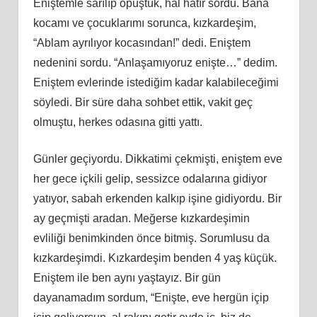
Eniştemle sarılıp öpüştük, hal hatır sordu. Bana
kocamı ve çocuklarımı sorunca, kızkardeşim,
“Ablam ayrılıyor kocasından!” dedi. Eniştem
nedenini sordu. “Anlaşamıyoruz enişte…” dedim.
Eniştem evlerinde istediğim kadar kalabileceğimi
söyledi. Bir süre daha sohbet ettik, vakit geç
olmuştu, herkes odasına gitti yattı.
Günler geçiyordu. Dikkatimi çekmişti, eniştem eve
her gece içkili gelip, sessizce odalarına gidiyor
yatıyor, sabah erkenden kalkıp işine gidiyordu. Bir
ay geçmişti aradan. Meğerse kızkardeşimin
evliliği benimkinden önce bitmiş. Sorumlusu da
kızkardeşimdi. Kızkardeşim benden 4 yaş küçük.
Eniştem ile ben aynı yaştayız. Bir gün
dayanamadım sordum, “Enişte, eve hergün içip