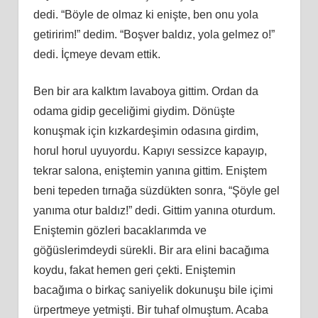
dedi. “Böyle de olmaz ki enişte, ben onu yola
getiririm!” dedim. “Boşver baldız, yola gelmez o!”
dedi. İçmeye devam ettik.
Ben bir ara kalktım lavaboya gittim. Ordan da
odama gidip geceliğimi giydim. Dönüşte
konuşmak için kızkardeşimin odasına girdim,
horul horul uyuyordu. Kapıyı sessizce kapayıp,
tekrar salona, eniştemin yanına gittim. Eniştem
beni tepeden tırnağa süzdükten sonra, “Şöyle gel
yanıma otur baldız!” dedi. Gittim yanına oturdum.
Eniştemin gözleri bacaklarımda ve
göğüslerimdeydi sürekli. Bir ara elini bacağıma
koydu, fakat hemen geri çekti. Eniştemin
bacağıma o birkaç saniyelik dokunuşu bile içimi
ürpertmeye yetmişti. Bir tuhaf olmuştum. Acaba