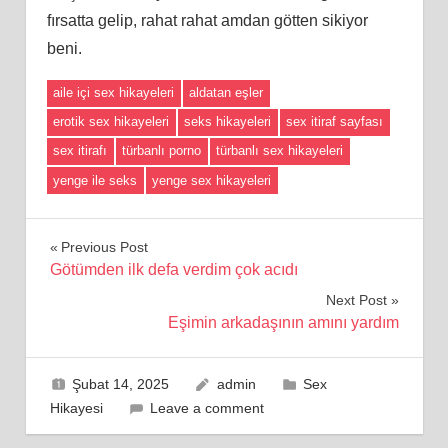
fırsatta gelip, rahat rahat amdan götten sikiyor
beni.
aile içi sex hikayeleri
aldatan eşler
erotik sex hikayeleri
seks hikayeleri
sex itiraf sayfası
sex itirafı
türbanlı porno
türbanlı sex hikayeleri
yenge ile seks
yenge sex hikayeleri
Yazı
Previous Post
Götümden ilk defa verdim çok acıdı
gezinmesi
Next Post
Eşimin arkadaşının amını yardım
Şubat 14, 2025
admin
Sex
Hikayesi
Leave a comment