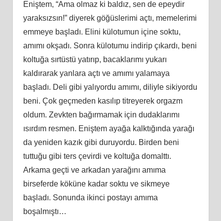
Eniştem, “Ama olmaz ki baldız, sen de epeydir
yaraksızsın!” diyerek göğüslerimi açtı, memelerimi
emmeye başladı. Elini külotumun içine soktu,
amımı okşadı. Sonra külotumu indirip çıkardı, beni
koltuğa sırtüstü yatırıp, bacaklarımı yukarı
kaldırarak yanlara açtı ve amımı yalamaya
başladı. Deli gibi yalıyordu amımı, diliyle sikiyordu
beni. Çok geçmeden kasılıp titreyerek orgazm
oldum. Zevkten bağırmamak için dudaklarımı
ısırdım resmen. Eniştem ayağa kalktığında yarağı
da yeniden kazık gibi duruyordu. Birden beni
tuttuğu gibi ters çevirdi ve koltuğa domalttı.
Arkama geçti ve arkadan yarağını amıma
birseferde köküne kadar soktu ve sikmeye
başladı. Sonunda ikinci postayı amıma
boşalmıştı…