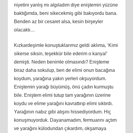
niyetini yanlış mı algıladım diye eniştemin yüzüne
baktığımda, beni sikecekmiş gibi bakıyordu bana.
Benden az bir cesaret alsa, kesin birşeyler
olacaktı…
Kızkardeşimle konuştuklarımız geldi aklıma, ‘Kimi
sikerse siksin, teşekkür bile ederim o karıya!’
demişti. Neden benimle olmasındı? Enişteme
biraz daha sokulup, ben de elimi onun bacağına
koydum, yarağına yakın yerleri okşuyordum.
Eniştemin yarağı büyümüş, önü çadırı kurmuştu
bile. Eniştem elimi tutup tam yarağının üzerine
koydu ve elime yarağını kavrattırıp elimi sıktırdı.
Yarağının nabız gibi atışını hissediyordum. Hiç
konuşmuyorduk. Dayanamadım, fermuarını açtım
ve yarağını külodundan çıkardım, okşamaya