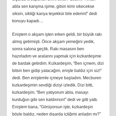
abla sen karışma işime, gitsin kimi sikecekse
siksin, siktiği karıya teşekkür bile ederim!” dedi
konuyu kapadı…
Eniştem o akşam işten erken geldi, bir büyük rakı
almış getirmişti. Önce akşam yemeğini yedik,
sonra salona geçtik. Rakı masasını ben
hazırladım ve aralarını yapmak için kızkardeşime
de bardak getirdim. Kızkardeşim, “Ben içmem, dizi
bitsin ben gidip yatacağım, enişte baldız için siz!”
dedi. Ben eniştemle içmeye başladım. Mecburen
kızkardeşimin sevdiği diziyi izledik. Dizi bitti,
kızkardeşim, “Ben yatıyorum abla, masayı
kurduğun gibi sen kaldırırsın!” dedi ve gitti yattı.
Eniştem bana, “Görüyorsun işte, kızkardeşin
böyle baldız, neden dışarda içtiğimi anladın mı?”