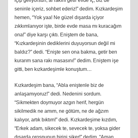
içip geliyorsun, al rakını getir evde iç, biz de
seninle içeriz, sohbet ederiz!” dedim. Kızkardeşim
hemen, “Yok yaa! Ne güzel dışarda içiyor
zıkkımlanıyor işte, birde evde masa mı kuracağım
ona!” diye karşı çıktı. Eniştem de bana,
“Kızkardeşinin dediklerini duyuyorsun değil mi
baldız?” dedi. “Enişte sen ona bakma, getir ben
kurarım sana rakı masasını!” dedim. Eniştem işe
gitti, ben kızkardeşimle konuştum…
Kızkardeşim bana, “Abla eniştenle biz de
anlaşamıyoruz!” dedi. Nedenini sordum.
“Sikmekten doymuyor azgın herif, hergün
sikilmedik ne amım, ne götüm, ne de ağzım
kalıyor, artık bıktım!” dedi. Kızkardeşime kızdım,
“Erkek adam, sikecek te, sevecek te, yoksa gider
dışarda orospunun birini siker!” dedim. “Aman