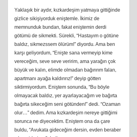
Yaklaşık bir aydır, kızkardeşim yatmaya gittiğinde
gizlice sikişiyorduk eniştemle. İkimiz de
memnunduk bundan, fakat eniştemin derdi
götümü de sikmekti. Sürekli, “Hastayım o götüne
baldız, sikmezssem ölürüm!” diyordu. Ama ben
karşı geliyordum, “Enişte sana vermeyip kime
vereceğim, seve seve veririm, ama yarağın çok
büyük ve kalın, elimde olmadan bağırırım falan,
apartmanı ayağa kaldırırız!” deyip götten
siktirmiyordum. Eniştem sonunda, “Bu böyle
olmayacak baldız, yer ayarlayacağım ve bağırta
bağırta sikeceğim seni götünden!” dedi. “Ozaman
olur…” dedim. Ama kızkardeşim nereye gittiğimi
sorunca ne diyecektim. Eniştem ona da çare
buldu, “Avukata gideceğim dersin, evden beraber