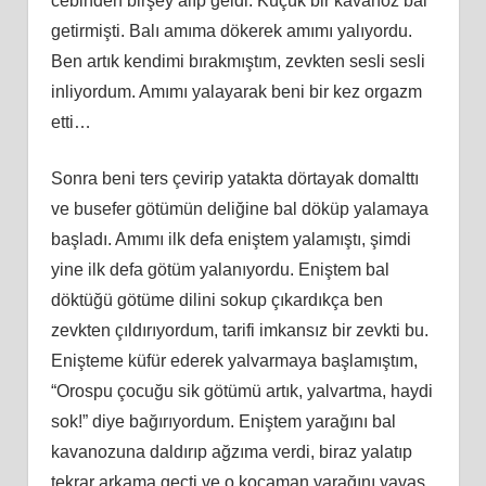
cebinden birşey alıp geldi. Küçük bir kavanoz bal
getirmişti. Balı amıma dökerek amımı yalıyordu.
Ben artık kendimi bırakmıştım, zevkten sesli sesli
inliyordum. Amımı yalayarak beni bir kez orgazm
etti…
Sonra beni ters çevirip yatakta dörtayak domalttı
ve busefer götümün deliğine bal döküp yalamaya
başladı. Amımı ilk defa eniştem yalamıştı, şimdi
yine ilk defa götüm yalanıyordu. Eniştem bal
döktüğü götüme dilini sokup çıkardıkça ben
zevkten çıldırıyordum, tarifi imkansız bir zevkti bu.
Enişteme küfür ederek yalvarmaya başlamıştım,
“Orospu çocuğu sik götümü artık, yalvartma, haydi
sok!” diye bağırıyordum. Eniştem yarağını bal
kavanozuna daldırıp ağzıma verdi, biraz yalatıp
tekrar arkama geçti ve o kocaman yarağını yavaş