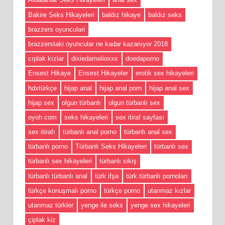
Bakire Seks Hikayeleri
baldız hikaye
baldız seks
brazzers oyunculari
brazzerstaki oyuncular ne kadar kazanıyor 2018
cıplak kızlar
dixiedamelioxxx
doedaporno
Ensest Hikaye
Ensest Hikayeler
erotik sex hikayeleri
hdxtürkçe
hijap anal
hijap anal porn
hijap anal sex
hijap sex
olgun türbanlı
olgun türbanlı sex
oyoh com
seks hikayeleri
sex itiraf sayfası
sex itirafı
türbanlı anal porno
türbanlı anal sex
türbanlı porno
Türbanlı Seks Hikayeleri
türbanlı sex
türbanlı sex hikayeleri
türbanlı sikiş
türbanlı türbanlı anal
türk ifşa
türk türbanlı pornoları
türkçe konuşmalı porno
türkçe porno
utanmaz kızlar
utanmaz türkler
yenge ile seks
yenge sex hikayeleri
çiplak kiz