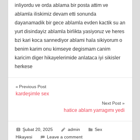
inliyordu ve orda ablama bir posta attim ve
ablamla iliskimiz devam etti sonunda
dayanamadik bir gece ablamla evden kactik su an
yurt disindayiz ablamla birlikta yasiyoruz ve heres
bzi kari koca sannediyor ablami hala sikiyorum o
benim karim onu kimseye degismam canim
karicim diger hikayelerimide anlataca iyi sikisler
herkese
Yazı
Previous Post
kardeşimle sex
gezinmesi
Next Post
hatice ablam yarragımı yedi
Şubat 20, 2025
admin
Sex
Hikayesi
Leave a comment