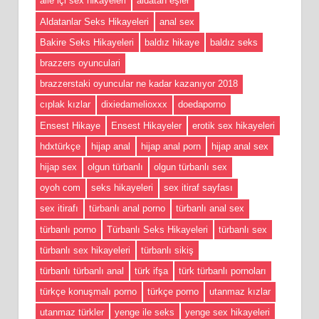
aile içi sex hikayeleri
aldatan eşler
Aldatanlar Seks Hikayeleri
anal sex
Bakire Seks Hikayeleri
baldız hikaye
baldız seks
brazzers oyunculari
brazzerstaki oyuncular ne kadar kazanıyor 2018
cıplak kızlar
dixiedamelioxxx
doedaporno
Ensest Hikaye
Ensest Hikayeler
erotik sex hikayeleri
hdxtürkçe
hijap anal
hijap anal porn
hijap anal sex
hijap sex
olgun türbanlı
olgun türbanlı sex
oyoh com
seks hikayeleri
sex itiraf sayfası
sex itirafı
türbanlı anal porno
türbanlı anal sex
türbanlı porno
Türbanlı Seks Hikayeleri
türbanlı sex
türbanlı sex hikayeleri
türbanlı sikiş
türbanlı türbanlı anal
türk ifşa
türk türbanlı pornoları
türkçe konuşmalı porno
türkçe porno
utanmaz kızlar
utanmaz türkler
yenge ile seks
yenge sex hikayeleri