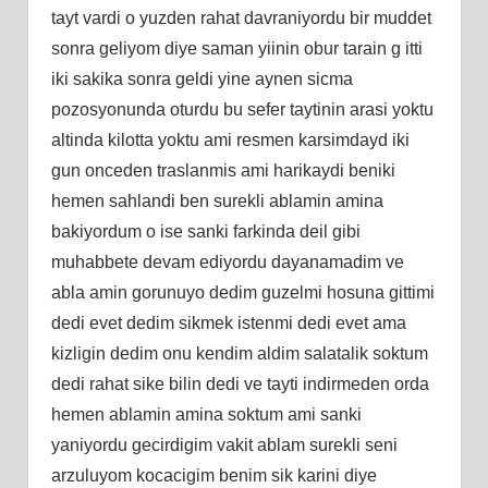
tayt vardi o yuzden rahat davraniyordu bir muddet
sonra geliyom diye saman yiinin obur tarain g itti
iki sakika sonra geldi yine aynen sicma
pozosyonunda oturdu bu sefer taytinin arasi yoktu
altinda kilotta yoktu ami resmen karsimdayd iki
gun onceden traslanmis ami harikaydi beniki
hemen sahlandi ben surekli ablamin amina
bakiyordum o ise sanki farkinda deil gibi
muhabbete devam ediyordu dayanamadim ve
abla amin gorunuyo dedim guzelmi hosuna gittimi
dedi evet dedim sikmek istenmi dedi evet ama
kizligin dedim onu kendim aldim salatalik soktum
dedi rahat sike bilin dedi ve tayti indirmeden orda
hemen ablamin amina soktum ami sanki
yaniyordu gecirdigim vakit ablam surekli seni
arzuluyom kocacigim benim sik karini diye