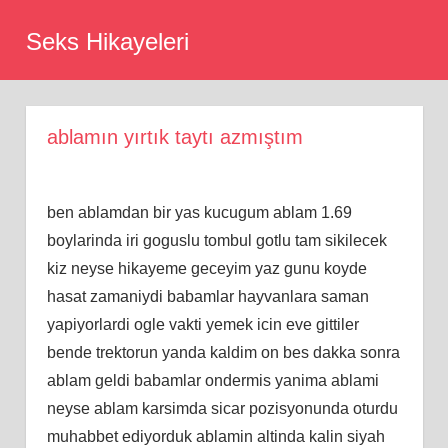
Skip
Seks Hikayeleri
to
content
ablamın yırtık taytı azmıştım
ben ablamdan bir yas kucugum ablam 1.69
boylarinda iri goguslu tombul gotlu tam sikilecek
kiz neyse hikayeme geceyim yaz gunu koyde
hasat zamaniydi babamlar hayvanlara saman
yapiyorlardi ogle vakti yemek icin eve gittiler
bende trektorun yanda kaldim on bes dakka sonra
ablam geldi babamlar ondermis yanima ablami
neyse ablam karsimda sicar pozisyonunda oturdu
muhabbet ediyorduk ablamin altinda kalin siyah