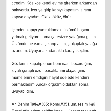
titredim. Kös kös kendi evime girerken arkamdan
bakıyordu. İçeriye girip kapıyı kapattım, sırtımı
kapıya dayadım. Öküz, öküz, öküz…
İçimden kapıyı yumruklamak, üstümü başımı
yırtmak geliyordu ama çaresizce yatağıma gittim.
Üstümde ne varsa çıkarıp attım, çırılçıplak yatağa
uzandım. Uyuyana kadar akla karayı seçtim.
Gözlerimi kapatıp onun beni nasıl becerdiğini,
siyah çoraplı uzun bacaklarımı okşadığını,
memelerimi emdiğini hayal ede ede kendimi
parmakladım. Ancak orgazm olduktan sonra
uyuyabildim.
Ah Benim Tatl&#305; Kom&#351;um, resim №6