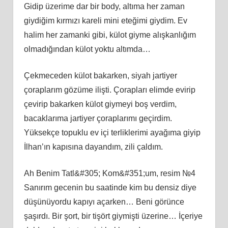
Gidip üzerime dar bir body, altıma her zaman
giydiğim kırmızı kareli mini eteğimi giydim. Ev
halim her zamanki gibi, külot giyme alışkanlığım
olmadığından külot yoktu altımda…
Çekmeceden külot bakarken, siyah jartiyer
çoraplarım gözüme ilişti. Çorapları elimde evirip
çevirip bakarken külot giymeyi boş verdim,
bacaklarıma jartiyer çoraplarımı geçirdim.
Yüksekçe topuklu ev içi terliklerimi ayağıma giyip
İlhan’ın kapısına dayandım, zili çaldım.
Ah Benim Tatl&#305; Kom&#351;um, resim №4
Sanırım gecenin bu saatinde kim bu densiz diye
düşünüyordu kapıyı açarken… Beni görünce
şaşırdı. Bir şort, bir tişört giymişti üzerine… İçeriye