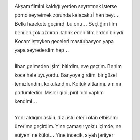
Akşam filmini kaldığı yerden seyretmek isterse
porno seyretmek zorunda kalacaktı İlhan bey…
Belki harekete geçirirdi bu onu… Seçtiğim film
beni en çok azdıran, tahrik eden filmlerden biriydi.
Kocam işteyken geceleri mastürbasyon yapa
yapa seyrederdim hep…
İlhan gelmeden işimi bitirdim, eve geçtim. Benim
koca hala uyuyordu. Banyoya girdim, bir güzel
temizlendim, kokulandım. Koltuk altlarımı, amımı
parfümledim. Misler gibi, pırıl pırıl yaptım
kendimi…
Yeni aldığım askılı, diz üstü eteği olan elbisemi
üzerime geçirdim. Yine çamaşır yoktu içimde, ne
sütyen, ne külot… Yine incecik, siyah jartiyer