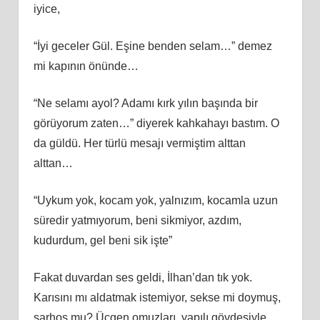
iyice,
“İyi geceler Gül. Eşine benden selam…” demez
mi kapının önünde…
“Ne selamı ayol? Adamı kırk yılın başında bir
görüyorum zaten…” diyerek kahkahayı bastım. O
da güldü. Her türlü mesajı vermiştim alttan
alttan…
“Uykum yok, kocam yok, yalnızım, kocamla uzun
süredir yatmıyorum, beni sikmiyor, azdım,
kudurdum, gel beni sik işte”
Fakat duvardan ses geldi, İlhan’dan tık yok.
Karısını mı aldatmak istemiyor, sekse mi doymuş,
sarhoş mu? Üçgen omuzları, yapılı gövdesiyle