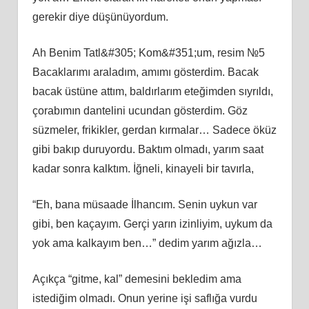
gerekir diye düşünüyordum.
Ah Benim Tatl&#305; Kom&#351;um, resim №5
Bacaklarımı araladım, amımı gösterdim. Bacak
bacak üstüne attım, baldırlarım eteğimden sıyrıldı,
çorabımın dantelini ucundan gösterdim. Göz
süzmeler, frikikler, gerdan kırmalar… Sadece öküz
gibi bakıp duruyordu. Baktım olmadı, yarım saat
kadar sonra kalktım. İğneli, kinayeli bir tavırla,
“Eh, bana müsaade İlhancım. Senin uykun var
gibi, ben kaçayım. Gerçi yarın izinliyim, uykum da
yok ama kalkayım ben…” dedim yarım ağızla…
Açıkça “gitme, kal” demesini bekledim ama
istediğim olmadı. Onun yerine işi saflığa vurdu