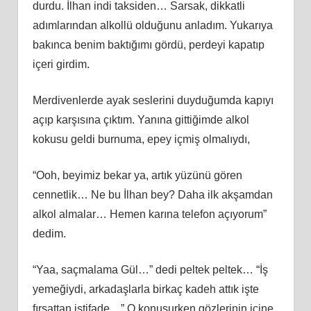
durdu. İlhan indi taksiden… Sarsak, dikkatli
adımlarından alkollü olduğunu anladım. Yukarıya
bakınca benim baktığımı gördü, perdeyi kapatıp
içeri girdim.
Merdivenlerde ayak seslerini duyduğumda kapıyı
açıp karşısına çıktım. Yanına gittiğimde alkol
kokusu geldi burnuma, epey içmiş olmalıydı,
“Ooh, beyimiz bekar ya, artık yüzünü gören
cennetlik… Ne bu İlhan bey? Daha ilk akşamdan
alkol almalar… Hemen karına telefon açıyorum”
dedim.
“Yaa, saçmalama Gül…” dedi peltek peltek… “İş
yemeğiydi, arkadaşlarla birkaç kadeh attık işte
fırsattan istifade…” O konuşurken gözlerinin içine