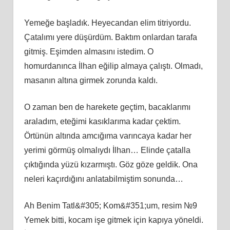
Yemeğe başladık. Heyecandan elim titriyordu.
Çatalımı yere düşürdüm. Baktım onlardan tarafa
gitmiş. Eşimden almasını istedim. O
homurdanınca İlhan eğilip almaya çalıştı. Olmadı,
masanın altına girmek zorunda kaldı.
O zaman ben de harekete geçtim, bacaklarımı
araladım, eteğimi kasıklarıma kadar çektim.
Örtünün altında amcığıma varıncaya kadar her
yerimi görmüş olmalıydı İlhan… Elinde çatalla
çıktığında yüzü kızarmıştı. Göz göze geldik. Ona
neleri kaçırdığını anlatabilmiştim sonunda…
Ah Benim Tatl&#305; Kom&#351;um, resim №9
Yemek bitti, kocam işe gitmek için kapıya yöneldi.