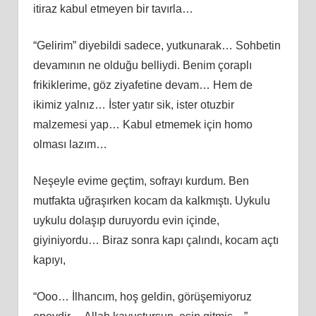
itiraz kabul etmeyen bir tavırla…
“Gelirim” diyebildi sadece, yutkunarak… Sohbetin
devamının ne olduğu belliydi. Benim çoraplı
frikiklerime, göz ziyafetine devam… Hem de
ikimiz yalnız… İster yatır sik, ister otuzbir
malzemesi yap… Kabul etmemek için homo
olması lazım…
Neşeyle evime geçtim, sofrayı kurdum. Ben
mutfakta uğraşırken kocam da kalkmıştı. Uykulu
uykulu dolaşıp duruyordu evin içinde,
giyiniyordu… Biraz sonra kapı çalındı, kocam açtı
kapıyı,
“Ooo… İlhancım, hoş geldin, görüşemiyoruz