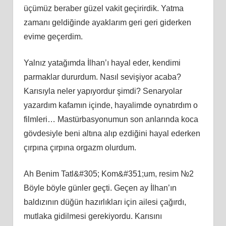
üçümüz beraber güzel vakit geçirirdik. Yatma
zamanı geldiğinde ayaklarım geri geri giderken
evime geçerdim.
Yalnız yatağımda İlhan’ı hayal eder, kendimi
parmaklar dururdum. Nasıl sevişiyor acaba?
Karısıyla neler yapıyordur şimdi? Senaryolar
yazardım kafamın içinde, hayalimde oynatırdım o
filmleri… Mastürbasyonumun son anlarında koca
gövdesiyle beni altına alıp ezdiğini hayal ederken
çırpına çırpına orgazm olurdum.
Ah Benim Tatl&#305; Kom&#351;um, resim №2
Böyle böyle günler geçti. Geçen ay İlhan’ın
baldızının düğün hazırlıkları için ailesi çağırdı,
mutlaka gidilmesi gerekiyordu. Karısını