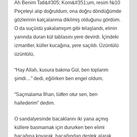
Ah Benim Tatl&#305; Kom&#351;um, resim №10
Peçeteyi alıp doğruldum, ona doğru döndüğümde
gözlerinin kalçalarıma dikilmiş olduğunu gördüm.
O da suçüstü yakalamışım gibi telaşlandı, elinin
yanında duran kül tablasını yere devirdi. İçindeki
izmaritler, küller kucağına, yere saçıldı. Üzüntülü
üzüntülü,
“Hay Allah, kusura bakma Gül, ben toplarım
şimdi…” dedi, eğilirken ben engel oldum,
“Saçmalama İlhan, lütfen otur sen, ben
hallederim” dedim.
O sandalyesinde bacaklarını iki yana açmış
küllere basmamak için dururken ben elimi
bacağına koyarak, bacağından destek alarak