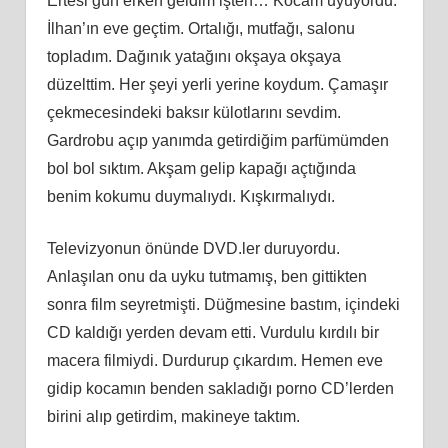
Ertesi gün erken geldim işten… Kocam uyuyordu.
İlhan’ın eve geçtim. Ortalığı, mutfağı, salonu
topladım. Dağınık yatağını okşaya okşaya
düzelttim. Her şeyi yerli yerine koydum. Çamaşır
çekmecesindeki baksır külotlarını sevdim.
Gardrobu açıp yanımda getirdiğim parfümümden
bol bol sıktım. Akşam gelip kapağı açtığında
benim kokumu duymalıydı. Kışkırmalıydı.
Televizyonun önünde DVD.ler duruyordu.
Anlaşılan onu da uyku tutmamış, ben gittikten
sonra film seyretmişti. Düğmesine bastım, içindeki
CD kaldığı yerden devam etti. Vurdulu kırdılı bir
macera filmiydi. Durdurup çıkardım. Hemen eve
gidip kocamın benden sakladığı porno CD’lerden
birini alıp getirdim, makineye taktım.