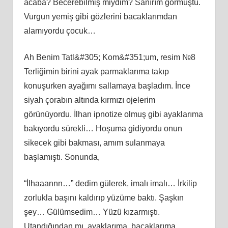
acaba? Becerebilmiş miydim? Sanırım görmüştü.
Vurgun yemiş gibi gözlerini bacaklarımdan
alamıyordu çocuk…
Ah Benim Tatl&#305; Kom&#351;um, resim №8
Terliğimin birini ayak parmaklarıma takıp
konuşurken ayağımı sallamaya başladım. İnce
siyah çorabın altında kırmızı ojelerim
görünüyordu. İlhan ipnotize olmuş gibi ayaklarıma
bakıyordu sürekli… Hoşuma gidiyordu onun
sikecek gibi bakması, amım sulanmaya
başlamıştı. Sonunda,
“İlhaaannn…” dedim gülerek, imalı imalı… İrkilip
zorlukla başını kaldırıp yüzüme baktı. Şaşkın
şey… Gülümsedim… Yüzü kızarmıştı.
Utandığından mı, ayaklarıma, bacaklarıma,