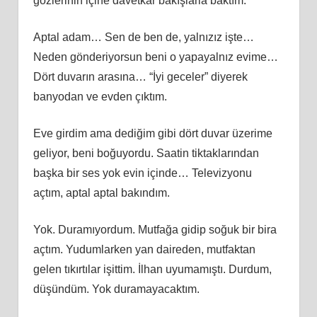
gözlerinin içine davetkâr bakışlarla baktım.
Aptal adam… Sen de ben de, yalnızız işte…
Neden gönderiyorsun beni o yapayalnız evime…
Dört duvarın arasına… “İyi geceler” diyerek
banyodan ve evden çıktım.
Eve girdim ama dediğim gibi dört duvar üzerime
geliyor, beni boğuyordu. Saatin tiktaklarından
başka bir ses yok evin içinde… Televizyonu
açtım, aptal aptal bakındım.
Yok. Duramıyordum. Mutfağa gidip soğuk bir bira
açtım. Yudumlarken yan daireden, mutfaktan
gelen tıkırtılar işittim. İlhan uyumamıştı. Durdum,
düşündüm. Yok duramayacaktım.