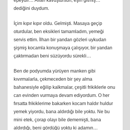
epeydir… Allah kavuştursun, eşin gitmiş…”
dediğini duydum.
İçim kıpır kıpır oldu. Gelmişti. Masaya geçip
oturdular, ben eksikleri tamamladım, yemeği
servis ettim. İlhan bir yandan gözleri uykudan
şişmiş kocamla konuşmaya çalışıyor, bir yandan
çaktırmadan beni süzüyordu sürekli…
Ben de podyumda yürüyen manken gibi
kıvırmalarla, çekmeceden bir şey alma
bahanesiyle eğilip kalkmalar, çeşitli frikiklerle onu
can evinden vurmaya devam ediyordum. O her
fırsatta frikiklerime bakarken kocam haldır huldur
yemek yiyordu, bana aldırdığı bile yoktu. Ne bu
mini etek, çorap olayı bile dememişti, bana
aldırdığı, beni gördüğü yoktu ki adamın…