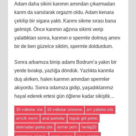
Adam daha sikini karımın amından çıkarmadan
karım da sarsılarak orgazm oldu. Adam kenara
çekilip bir sigara yaktı. Karımı sikme sırası bana
gelmişti. Önce karımın ağzına sikimi verip
yalattıktan sonra, karımın o spermle dolmuş amını
bir de ben güzelce siktim, spermle doldurdum.
Sonra arbamıza binip adamı Bodrum’a yakın bir
yerde bırakıp, yazlığa döndük. Yazlıkta karımla
duş alırken, halen karımın amından spermler
akıyordu. Sonra odamıza gidip, yaşadıklarımız
hayal ederek ertesi gün öğlene kadar sikiştik…
18 videolar izle
18 videolar izlesene
am yalama izle
amclk resmi
anal pornolar
büyük göt porno
donmadan porna izle
esmer porn
hentqi20