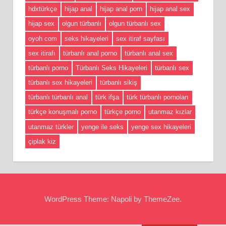
hdxtürkçe
hijap anal
hijap anal porn
hijap anal sex
hijap sex
olgun türbanlı
olgun türbanlı sex
oyoh com
seks hikayeleri
sex itiraf sayfası
sex itirafı
türbanlı anal porno
türbanlı anal sex
türbanlı porno
Türbanlı Seks Hikayeleri
türbanlı sex
türbanlı sex hikayeleri
türbanlı sikiş
türbanlı türbanlı anal
türk ifşa
türk türbanlı pornoları
türkçe konuşmalı porno
türkçe porno
utanmaz kızlar
utanmaz türkler
yenge ile seks
yenge sex hikayeleri
çiplak kiz
WordPress Theme: Napoli by ThemeZee.