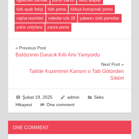
ogretmen sikmek
porno sakso
sexs araplar
türk ayak fetişi
türk porna
türkçe konuşmalı porno
vajina resimleri
videolar izle 18
yabancı ünlü pornoları
yukis onlyfans
zarize porno
Yazı
Previous Post
Baldızımın Daracık Kıllı Amı Yanıyordu
gezinmesi
Next Post
Tatilde Kuzenimin Karısını o Tatlı Götünden
Siktim
Şubat 19, 2025
admin
Seks
Hikayesi
One comment
ONE COMMENT