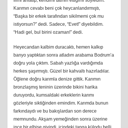
filmi anlatıp, kendimi tatmin ettiğimi söyledim.
Karımın cevabı beni çok heycanlandırmıştı,
“Başka bir erkek tarafından sikilmemi çok mu
istiyorsun?” dedi. Sadece, “Evet!” diyebildim.
“Hadi gel, bul birini ozaman!” dedi.
Heyecandan kalbim duracaktı, hemen kalkıp
banyo yaptıktan sonra atladım arabama Bodrum’a
doğru yola çıktım. Sabah yazlığa vardığımda
herkes şaşırmıştı. Güzel bir kahvaltı hazırladılar.
Öğlene doğru karımla denize gittik. Karımın
bronzlaşmış teninin üzerinde bikini harika
duruyordu, kumsaldaki erkeklerin karımı
gözleriyle siktiğinden emindim. Karımda bunun
farkındaydı ve bu bakışlardan son derece
memnundu. Akşam yemeğinden sonra üzerine
ince bir elbise giyindi, içindeki tanga külodu belli