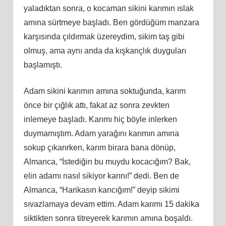
yaladıktan sonra, o kocaman sikini karımın ıslak
amına sürtmeye başladı. Ben gördüğüm manzara
karşısında çıldırmak üzereydim, sikim taş gibi
olmuş, ama aynı anda da kışkançlık duyguları
başlamıştı.
Adam sikini karımın amına soktuğunda, karım
önce bir çığlık attı, fakat az sonra zevkten
inlemeye başladı. Karımı hiç böyle inlerken
duymamıştım. Adam yarağını karımın amına
sokup çıkarırken, karım birara bana dönüp,
Almanca, “İstediğin bu muydu kocacığım? Bak,
elin adamı nasıl sikiyor karını!” dedi. Ben de
Almanca, “Harikasın karıcığım!” deyip sikimi
sıvazlamaya devam ettim. Adam karımı 15 dakika
siktikten sonra titreyerek karımın amına boşaldı.