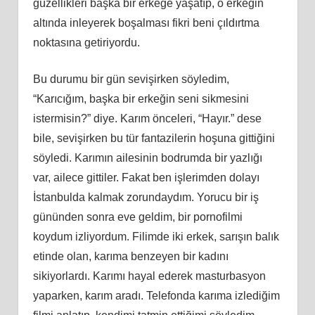
güzellikleri başka bir erkeğe yaşatıp, o erkeğin
altında inleyerek boşalması fikri beni çıldırtma
noktasına getiriyordu.
Bu durumu bir gün sevişirken söyledim,
“Karıcığım, başka bir erkeğin seni sikmesini
istermisin?” diye. Karım önceleri, “Hayır.” dese
bile, sevişirken bu tür fantazilerin hoşuna gittiğini
söyledi. Karımın ailesinin bodrumda bir yazlığı
var, ailece gittiler. Fakat ben işlerimden dolayı
İstanbulda kalmak zorundaydım. Yorucu bir iş
gününden sonra eve geldim, bir pornofilmi
koydum izliyordum. Filimde iki erkek, sarışın balık
etinde olan, karıma benzeyen bir kadını
sikiyorlardı. Karımı hayal ederek masturbasyon
yaparken, karım aradı. Telefonda karıma izlediğim