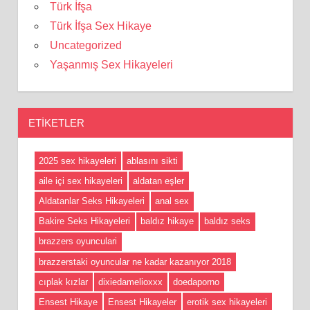
Türk İfşa
Türk İfşa Sex Hikaye
Uncategorized
Yaşanmış Sex Hikayeleri
ETIKETLER
2025 sex hikayeleri
ablasını sikti
aile içi sex hikayeleri
aldatan eşler
Aldatanlar Seks Hikayeleri
anal sex
Bakire Seks Hikayeleri
baldız hikaye
baldız seks
brazzers oyunculari
brazzerstaki oyuncular ne kadar kazanıyor 2018
cıplak kızlar
dixiedamelioxxx
doedaporno
Ensest Hikaye
Ensest Hikayeler
erotik sex hikayeleri