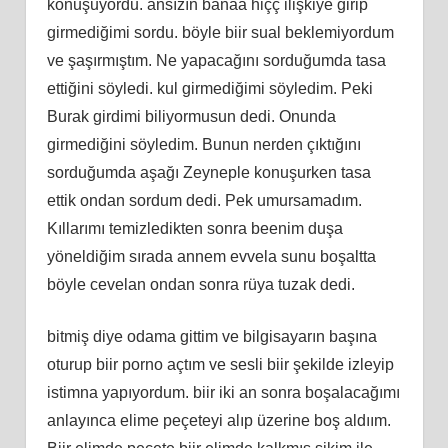
konuşuyordu. ansızın banaa hiçç ilişkiye girip
girmediğimi sordu. böyle biir sual beklemiyordum
ve şaşırmıştım. Ne yapacağını sorduğumda tasa
ettiğini söyledi. kul girmediğimi söyledim. Peki
Burak girdimi biliyormusun dedi. Onunda
girmediğini söyledim. Bunun nerden çıktığını
sorduğumda aşağı Zeyneple konuşurken tasa
ettik ondan sordum dedi. Pek umursamadım.
Kıllarımı temizledikten sonra beenim duşa
yöneldiğim sırada annem evvela sunu boşaltta
böyle cevelan ondan sonra rüya tuzak dedi.
bitmiş diye odama gittim ve bilgisayarın başına
oturup biir porno açtım ve sesli biir şekilde izleyip
istimna yapıyordum. biir iki an sonra boşalacağımı
anlayınca elime peçeteyi alıp üzerine boş aldıım.