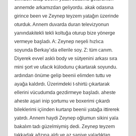
annemde arkamızdan geliyordu. akak odasına
girince been ve Zeynep teyzem yatağın üzerinde
oturduk. Annem duvarda duran televizyonun
yanındakitekli tekli koltuğa oturup bize yönerge
vermeye başladı. A: Zeynep neşeli hızlıca
soyunda Berkay’ıda ellerile soy. Z: tüm canım.
Diyerek evvel asklı body ve sütyenini arkası sıra
mini şort ve ufacık külodunu çıkartarak soyundu.
ardından önüme gelip beenii elimden tuttu ve
ayağa kaldırdı. Üzerimdeki t-shirtü çıkartarak
ellerini vücudumda gezdirmeye başladı. aheste
aheste aşari inip şortumu ve boxerimi çıkardı
bileklerimi içiinden kurtarıp beenii yatağa ittirerek
yatırdı. Annem haydi Zeynep oğlumun sikini yala
bakalım tadı güzelmiymiş dedi. Zeynep teyzem
takkadak ağzına aldı ve az saniye yaladıktan