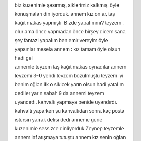
biz kuzenimle şasırmış, siklerimiz kalkmış, öyle
konuşmaları dinliyorduk. annem kız onlar, taş
kağıt makas yapmıştı. Bizde yapalımmı? teyzem :
olur ama önce yapmadan önce birşey dicem sana
şey fantazi yapalım ben emir vereyim öyle
yapsınlar mesela annem : kız tamam öyle olsun
hadi gel
annemle teyzem taş kağıt makas oynadılar annem
teyzemi 3~0 yendi teyzem bozulmuştu teyzem iyi
benim oğlan ilk o sikicek yarın olsun hadi yatalım
dediler yarın sabah 9 da annemi teyzem
uyandırdı. kahvaltı yapmaya benide uyandırdı.
kahvaltı yaparken şu kahvaltıdan sonra kaç posta
istersin yarrak delisi dedi anneme gene
kuzenimle sessizce dinliyorduk Zeynep teyzemle
annem laf atışmaya tutuştu annem kız senin oğlan