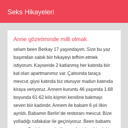
Skip
Seks Hikayeleri
to
content
Anne gözetiminde milli olmak
selam been Berkay 17 yaşıındayım. Size bu yaz
başımdan sabık biir hikayeyi tefhim etmek
istiyorum. Kayseride 2 katlanmış her katında biir
kat olan apartmanımız var. Çatısında taraça
mevcut. giysi katında biz oturuyor madun katınıda
kiraya veriyoruz. Annem kuruntu 46 yaşıında 1.68
boyunda 61-62 kilo kişmiri kendine bakmayı
seven biir kadındır. Annem ile babam 6 yıl ilkin
ayrıldı. Babamın Berlin’de restoranı mevcut. Bize
yolladığı nafakalar ile geçiniyoruz. Been babamı