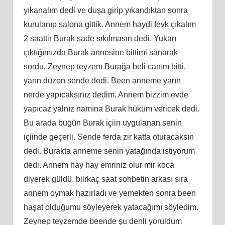
yıkanalım dedi ve duşa girip yıkandıktan sonra
kurulanıp salona gittik. Annem haydi fevk çıkalım
2 saattir Burak sade sıkılmasın dedi. Yukarı
çıktığımızda Burak annesine bittimi sanarak
sordu. Zeynep teyzem Burağa beli canım bitti.
yarın düzen sende dedi. Been anneme yarın
nerde yapıcaksınız dedim. Annem bizzim evde
yapıcaz yalnız namına Burak hüküm vericek dedi.
Bu arada bugün Burak içiin uygulanan senin
içiinde geçerli. Sende ferda zir katta oturacaksın
dedi. Burakta anneme senin yatağında istiyorum
dedi. Annem hay hay emriniz olur mir koca
diyerek güldü. biirkaç saat sohbetin arkası sıra
annem oymak hazırladı ve yemekten sonra been
haşat olduğumu söyleyerek yatacağımı söyledim.
Zeynep teyzemde beende şu denli yoruldum