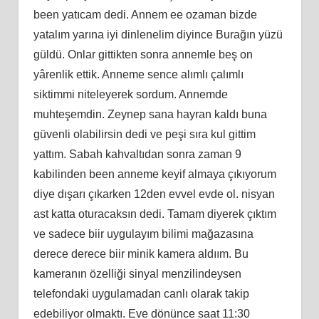
been yatıcam dedi. Annem ee ozaman bizde
yatalım yarına iyi dinlenelim diyince Burağın yüzü
güldü. Onlar gittikten sonra annemle beş on
yârenlik ettik. Anneme sence alımlı çalımlı
siktimmi niteleyerek sordum. Annemde
muhteşemdin. Zeynep sana hayran kaldı buna
güvenli olabilirsin dedi ve peşi sıra kul gittim
yattım. Sabah kahvaltıdan sonra zaman 9
kabilinden been anneme keyif almaya çıkıyorum
diye dışarı çıkarken 12den evvel evde ol. nisyan
ast katta oturacaksın dedi. Tamam diyerek çıktım
ve sadece biir uygulayım bilimi mağazasına
derece derece biir minik kamera aldıım. Bu
kameranın özelliği sinyal menzilindeysen
telefondaki uygulamadan canlı olarak takip
edebiliyor olmaktı. Eve dönünce saat 11:30