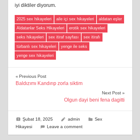
iyi diktiler diyorum.
2025 sex hikayeleri
aile içi sex hikayeleri
aldatan eşler
Aldatanlar Seks Hikayeleri
erotik sex hikayeleri
seks hikayeleri
sex itiraf sayfası
sex itirafı
türbanlı sex hikayeleri
yenge ile seks
yenge sex hikayeleri
Yazı
Previous Post
Baldızımı Kandırıp zorla siktim
gezinmesi
Next Post
Olgun dayi beni fena dagitti
Şubat 18, 2025
admin
Sex
Hikayesi
Leave a comment