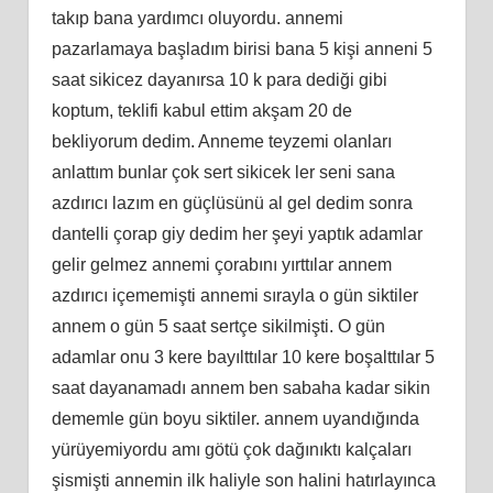
takıp bana yardımcı oluyordu. annemi
pazarlamaya başladım birisi bana 5 kişi anneni 5
saat sikicez dayanırsa 10 k para dediği gibi
koptum, teklifi kabul ettim akşam 20 de
bekliyorum dedim. Anneme teyzemi olanları
anlattım bunlar çok sert sikicek ler seni sana
azdırıcı lazım en güçlüsünü al gel dedim sonra
dantelli çorap giy dedim her şeyi yaptık adamlar
gelir gelmez annemi çorabını yırttılar annem
azdırıcı içememişti annemi sırayla o gün siktiler
annem o gün 5 saat sertçe sikilmişti. O gün
adamlar onu 3 kere bayılttılar 10 kere boşalttılar 5
saat dayanamadı annem ben sabaha kadar sikin
dememle gün boyu siktiler. annem uyandığında
yürüyemiyordu amı götü çok dağınıktı kalçaları
şismişti annemin ilk haliyle son halini hatırlayınca