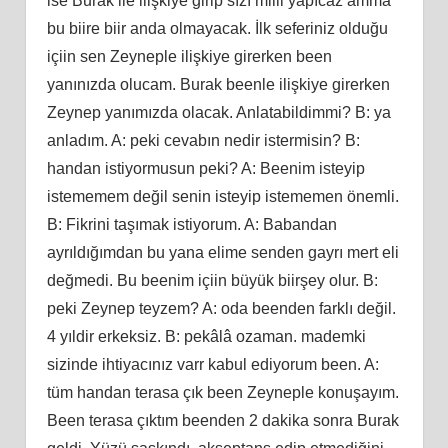
ise Burak ile ilişkiye girip sızı milli yapıcaz amma
bu biire biir anda olmayacak. İlk seferiniz olduğu
içiin sen Zeyneple ilişkiye girerken been
yanınızda olucam. Burak beenle ilişkiye girerken
Zeynep yanımızda olacak. Anlatabildimmi? B: ya
anladım. A: peki cevabın nedir istermisin? B:
handan istiyormusun peki? A: Beenim isteyip
istememem değil senin isteyip istememen önemli.
B: Fikrini taşımak istiyorum. A: Babandan
ayrıldığımdan bu yana elime senden gayrı mert eli
değmedi. Bu beenim içiin büyük biirşey olur. B:
peki Zeynep teyzem? A: oda beenden farklı değil.
4 yıldir erkeksiz. B: pekâlâ ozaman. mademki
sizinde ihtiyacınız varr kabul ediyorum been. A:
tüm handan terasa çık been Zeyneple konuşayım.
Been terasa çıktım beenden 2 dakika sonra Burak