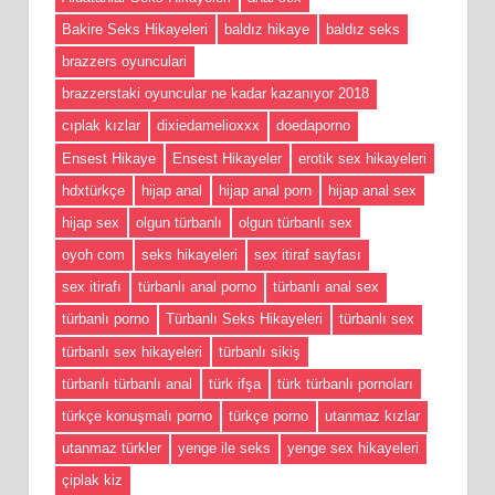
Bakire Seks Hikayeleri
baldız hikaye
baldız seks
brazzers oyunculari
brazzerstaki oyuncular ne kadar kazanıyor 2018
cıplak kızlar
dixiedamelioxxx
doedaporno
Ensest Hikaye
Ensest Hikayeler
erotik sex hikayeleri
hdxtürkçe
hijap anal
hijap anal porn
hijap anal sex
hijap sex
olgun türbanlı
olgun türbanlı sex
oyoh com
seks hikayeleri
sex itiraf sayfası
sex itirafı
türbanlı anal porno
türbanlı anal sex
türbanlı porno
Türbanlı Seks Hikayeleri
türbanlı sex
türbanlı sex hikayeleri
türbanlı sikiş
türbanlı türbanlı anal
türk ifşa
türk türbanlı pornoları
türkçe konuşmalı porno
türkçe porno
utanmaz kızlar
utanmaz türkler
yenge ile seks
yenge sex hikayeleri
çiplak kiz