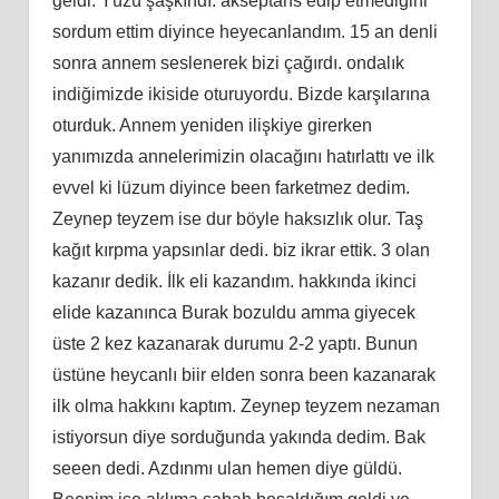
geldi. Yüzü şaşkındı. akseptans edip etmediğini
sordum ettim diyince heyecanlandım. 15 an denli
sonra annem seslenerek bizi çağırdı. ondalık
indiğimizde ikiside oturuyordu. Bizde karşılarına
oturduk. Annem yeniden ilişkiye girerken
yanımızda annelerimizin olacağını hatırlattı ve ilk
evvel ki lüzum diyince been farketmez dedim.
Zeynep teyzem ise dur böyle haksızlık olur. Taş
kağıt kırpma yapsınlar dedi. biz ikrar ettik. 3 olan
kazanır dedik. İlk eli kazandım. hakkında ikinci
elide kazanınca Burak bozuldu amma giyecek
üste 2 kez kazanarak durumu 2-2 yaptı. Bunun
üstüne heycanlı biir elden sonra been kazanarak
ilk olma hakkını kaptım. Zeynep teyzem nezaman
istiyorsun diye sorduğunda yakında dedim. Bak
seeen dedi. Azdınmı ulan hemen diye güldü.