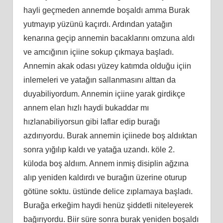
hayli geçmeden annemde boşaldı amma Burak
yutmayıp yüzünü kaçırdı. Ardından yatağın
kenarına geçip annemin bacaklarını omzuna aldı
ve amcığının içiine sokup çıkmaya başladı.
Annemin akak odası yüzey katımda olduğu içiin
inlemeleri ve yatağın sallanmasını alttan da
duyabiliyordum. Annemin içiine yarak girdikçe
annem elan hızlı haydi bukaddar mı
hızlanabiliyorsun gibi laflar edip burağı
azdırıyordu. Burak annemin içiinede boş aldııktan
sonra yığılıp kaldı ve yatağa uzandı. köle 2.
küloda boş aldıım. Annem inmiş disiplin ağzına
alıp yeniden kaldırdı ve burağın üzerine oturup
götüne soktu. üstünde delice zıplamaya başladı.
Burağa erkeğim haydi henüz şiddetli niteleyerek
bağırıyordu. Biir süre sonra burak yeniden boşaldı