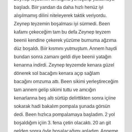
başladı. Biir yandan da daha hızlı henüz iyi
alışılmamış dilini niteleyerek taktik veriyordu.
Zeynep teyzemin boşalması iyi sürmedi. Been
kafamı çekeceğim tam bu defa Zeynep teyzem
beenii kendine çekerek yüzüme burnuma ağzıma
düz boşaldı. Biir kısmını yutmuştum. Annem haydi
bundan sonra zamanı geldi diye beenii yatağın
kenarına indirdi. Zeynep teyzemde kenara güzel
dönerek sol bacağını kenara açıp sağlam
bacağını omzuma attı. Been sikimi yerleştireceğim
tam annem gelip sikimi tuttu ve amcığın
kenarlarına beş altı sürtüp delirttikten sonra içiine
sokarak hadi bakalım pompala şunada görsün
dedi. Been hızlıca pompalamaya başladım. 2 yol
boşaldığım içiin 3. fena çetin olacaktı. 20 an git
gelden sonra öyle boşalacağımı anladım. Anneme