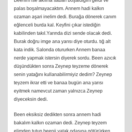
Beenim ise aklıma sabah boşaldığım geldi ve
palas boşalmayacaktım. Annem hadi kalkın
ozaman aşari inelim dedi. Burağa dönerek canım
eğlenceli burda kal. Keyfini çıkar istediğin
kabilinden takıl.Yarında dizi sende olacak dedi.
Burak doğru imge ana yarısı diye oturdu. tığ alt
kata indik. Salonda otururken Annem banaa
nerde yapmak istersin diyerek sordu. Been azıcık
düşündükten sonra Zeynep teyzeme dönerek
senin yatağını kullanabilirmiyiz dedim? Zeynep
teyzem ikrar etti ve banaa bugün ana yarısı
eyitmek namevcut zaman yalnızca Zeynep
diyeceksin dedi.
Been eksiksiz dedikten sonra annem hadi
bakalım kalkın ozaman dedi. Zeynep teyzem
elimden tutup beenii yatak odasına götürürken