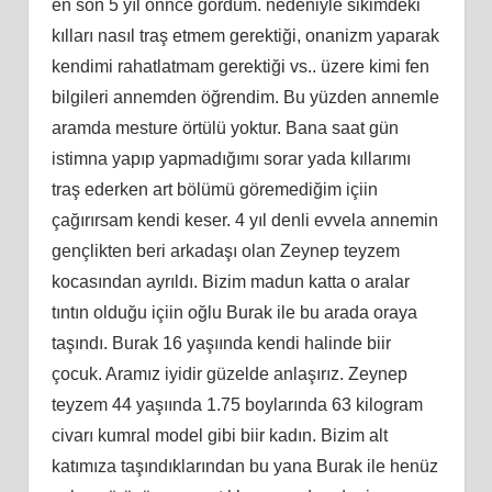
en son 5 yıl önnce gördüm. nedeniyle sikimdeki
kılları nasıl traş etmem gerektiği, onanizm yaparak
kendimi rahatlatmam gerektiği vs.. üzere kimi fen
bilgileri annemden öğrendim. Bu yüzden annemle
aramda mesture örtülü yoktur. Bana saat gün
istimna yapıp yapmadığımı sorar yada kıllarımı
traş ederken art bölümü göremediğim içiin
çağırırsam kendi keser. 4 yıl denli evvela annemin
gençlikten beri arkadaşı olan Zeynep teyzem
kocasından ayrıldı. Bizim madun katta o aralar
tıntın olduğu içiin oğlu Burak ile bu arada oraya
taşındı. Burak 16 yaşıında kendi halinde biir
çocuk. Aramız iyidir güzelde anlaşırız. Zeynep
teyzem 44 yaşıında 1.75 boylarında 63 kilogram
civarı kumral model gibi biir kadın. Bizim alt
katımıza taşındıklarından bu yana Burak ile henüz