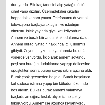
duruyordu. Biir kaç tanesini alıp yatağın üstüne
cihet yana dizdim. Üzerimdekileri çıkartıp
hoppadak kenara yattım. Telefonumu duvardaki
televizyona bağlayarak açtım ve istediğim
olmuştu. işlek yayında giysi katı izliyordum.
Annem ve burak biir anda akak odalarına daldı.
Annem burağı yatağın hakkında itti. Çıldırmış
gibiydi. Zeynep teyzemde yanlarında bu defa o
yönerge veriyordu. İlk olarak annem soyundu.
peşi sıra burağın dudaklarına yapışıp delicesine
öpüştükten sonra burağı soyup sikini ağzına aldı.
Burak çook geçmeden boşaldı. Burak boşalınca
kul sadece istimna yapıp biir külodun üzerinde
boş aldıım. Bu kez burak annemi yalamaya
başladı. amcığına kıstak atıyor içiine çekiyor
tükürüyordu. Annem ise azgınca kıvranıyordu.