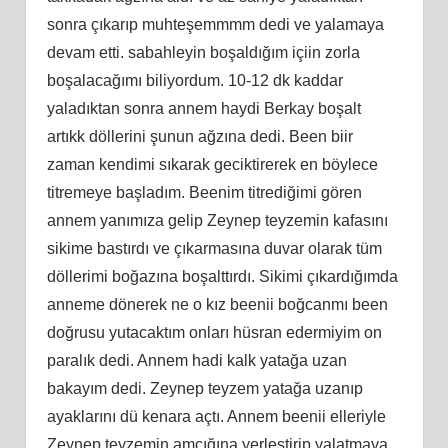
sonra çıkarıp muhteşemmmm dedi ve yalamaya
devam etti. sabahleyin boşaldığım içiin zorla
boşalacağımı biliyordum. 10-12 dk kaddar
yaladıktan sonra annem haydi Berkay boşalt
artıkk döllerini şunun ağzına dedi. Been biir
zaman kendimi sıkarak geciktirerek en böylece
titremeye başladım. Beenim titrediğimi gören
annem yanımıza gelip Zeynep teyzemin kafasını
sikime bastırdı ve çıkarmasına duvar olarak tüm
döllerimi boğazına boşalttırdı. Sikimi çıkardığımda
anneme dönerek ne o kız beenii boğcanmı been
doğrusu yutacaktım onları hüsran edermiyim on
paralık dedi. Annem hadi kalk yatağa uzan
bakayım dedi. Zeynep teyzem yatağa uzanıp
ayaklarını dü kenara açtı. Annem beenii elleriyle
Zeynep teyzemin amcığına yerleştirip yalatmaya