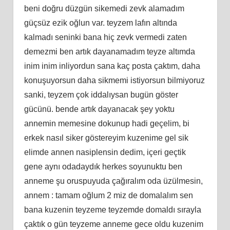
beni doğru düzgün sikemedi zevk alamadım
güçsüz ezik oğlun var. teyzem lafın altında
kalmadı seninki bana hiç zevk vermedi zaten
demezmi ben artık dayanamadım teyze altımda
inim inim inliyordun sana kaç posta çaktım, daha
konuşuyorsun daha sikmemi istiyorsun bilmiyoruz
sanki, teyzem çok iddalıysan bugün göster
gücünü. bende artık dayanacak şey yoktu
annemin memesine dokunup hadi geçelim, bi
erkek nasıl siker göstereyim kuzenime gel sik
elimde annen nasiplensin dedim, içeri geçtik
gene aynı odadaydık herkes soyunuktu ben
anneme şu oruspuyuda çağıralım oda üzülmesin,
annem : tamam oğlum 2 miz de domalalım sen
bana kuzenin teyzeme teyzemde domaldı sırayla
çaktık o gün teyzeme anneme gece oldu kuzenim