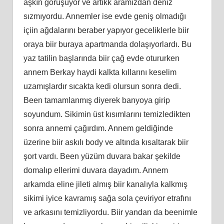
aşkın görüşüyor ve artıkk aramızdan deniz
sızmıyordu. Annemler ise evde geniş olmadığı
içiin ağdalarını beraber yapıyor geceliklerle biir
oraya biir buraya apartmanda dolaşıyorlardı. Bu
yaz tatilin başlarında biir çağ evde otururken
annem Berkay haydi kalkta kıllarını keselim
uzamışlardır sıcakta kedi olursun sonra dedi.
Been tamamlanmış diyerek banyoya girip
soyundum. Sikimin üst kısımlarını temizledikten
sonra annemi çağırdım. Annem geldiğinde
üzerine biir askılı body ve altında kısaltarak biir
şort vardı. Been yüzüm duvara bakar şekilde
domalıp ellerimi duvara dayadım. Annem
arkamda eline jileti almış biir kanalıyla kalkmış
sikimi iyice kavramış sağa sola çeviriyor etrafını
ve arkasını temizliyordu. Biir yandan da beenimle