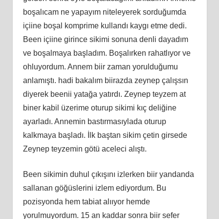
boşalıcam ne yapayım niteleyerek sorduğumda
içiine boşal komprime kullandı kaygı etme dedi.
Been içiine girince sikimi sonuna denli dayadım
ve boşalmaya başladım. Boşalırken rahatlıyor ve
ohluyordum. Annem biir zaman yorulduğumu
anlamıştı. hadi bakalım biirazda zeynep çalışsın
diyerek beenii yatağa yatırdı. Zeynep teyzem at
biner kabil üzerime oturup sikimi kıç deliğine
ayarladı. Annemin bastırmasıylada oturup
kalkmaya başladı. İlk baştan sikim çetin girsede
Zeynep teyzemin götü aceleci alıştı.
Been sikimin duhul çıkışını izlerken biir yandanda
sallanan göğüslerini izlem ediyordum. Bu
pozisyonda hem tabiat alııyor hemde
yorulmuyordum. 15 an kaddar sonra biir sefer