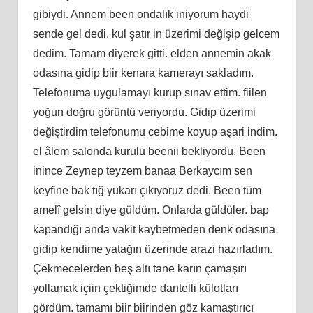
gibiydi. Annem been ondalık iniyorum haydi
sende gel dedi. kul şatır in üzerimi değişip gelcem
dedim. Tamam diyerek gitti. elden annemin akak
odasına gidip biir kenara kamerayı sakladım.
Telefonuma uygulamayı kurup sınav ettim. fiilen
yoğun doğru görüntü veriyordu. Gidip üzerimi
değiştirdim telefonumu cebime koyup aşari indim.
el âlem salonda kurulu beenii bekliyordu. Been
inince Zeynep teyzem banaa Berkaycım sen
keyfine bak tığ yukarı çıkıyoruz dedi. Been tüm
amelî gelsin diye güldüm. Onlarda güldüler. bap
kapandığı anda vakit kaybetmeden denk odasına
gidip kendime yatağın üzerinde arazi hazırladım.
Çekmecelerden beş altı tane karın çamaşırı
yollamak içiin çektiğimde dantelli külotları
gördüm. tamamı biir biirinden göz kamaştırıcı