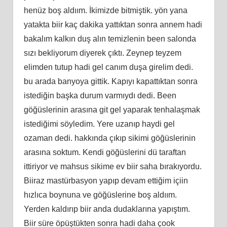
henüz boş aldıım. İkimizde bitmiştik. yön yana
yatakta biir kaç dakika yattıktan sonra annem hadi
bakalım kalkın duş alın temizlenin been salonda
sızı bekliyorum diyerek çıktı. Zeynep teyzem
elimden tutup hadi gel canım duşa girelim dedi.
bu arada banyoya gittik. Kapıyı kapattıktan sonra
istediğin başka durum varmıydı dedi. Been
göğüslerinin arasına git gel yaparak tenhalaşmak
istediğimi söyledim. Yere uzanıp haydi gel
ozaman dedi. hakkında çıkıp sikimi göğüslerinin
arasına soktum. Kendi göğüslerini dü taraftan
ittiriyor ve mahsus sikime ev biir saha bırakıyordu.
Biiraz mastürbasyon yapıp devam ettiğim içiin
hızlıca boynuna ve göğüslerine boş aldıım.
Yerden kaldırıp biir anda dudaklarına yapıştım.
Biir süre öpüştükten sonra hadi daha çook