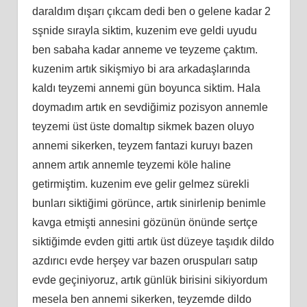
daraldım dışarı çıkcam dedi ben o gelene kadar 2
sşnide sırayla siktim, kuzenim eve geldi uyudu
ben sabaha kadar anneme ve teyzeme çaktım.
kuzenim artık sikişmiyo bi ara arkadaşlarında
kaldı teyzemi annemi gün boyunca siktim. Hala
doymadım artık en sevdiğimiz pozisyon annemle
teyzemi üst üste domaltıp sikmek bazen oluyo
annemi sikerken, teyzem fantazi kuruyı bazen
annem artık annemle teyzemi köle haline
getirmiştim. kuzenim eve gelir gelmez sürekli
bunları siktiğimi görünce, artık sinirlenip benimle
kavga etmişti annesini gözünün önünde sertçe
siktiğimde evden gitti artık üst düzeye taşıdık dildo
azdırıcı evde herşey var bazen oruspuları satıp
evde geçiniyoruz, artık günlük birisini sikiyordum
mesela ben annemi sikerken, teyzemde dildo