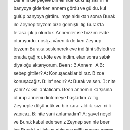
Biir elimde peçete biir elimde kalkmış sikim ile
banyoya giderken annem gördü ve güldü. kul
gülüp banyoya girdim. imge aldııktan sonra Burak
ile Zeynep teyzem bize gelmişti. tığ Burak’la
terasa çıkıp oturduk. Annemler ise bizzim evde
oturuyordu. dostça yârenlik derken Zeynep
teyzem Buraka seslenerek eve indiğini söyledi ve
onuda çağırdı. köle eve indim. elan sonra sabık
diyaloğu aktarıyorum. Been : B Annem : A B:
sebep gittiler? A: Konuşacaklar biiraz. Bizde
konuşacağız. B: laf nedir? A: Burak ve sen. B: nite
yani? A: Gel anlatıcam. Been annemin karşısına
oturup annemi dinlemeye başladım. A: tığ
Zeyneple düşündük ve biir karar aldıık. sızı milli
yapıcaz. B: nite yani anlamadım? A: şayet neşeli
ve Burak kabul ederseniz Zeynep seninle been