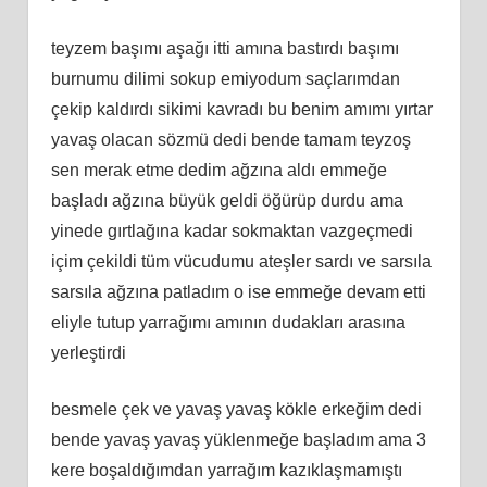
teyzem başımı aşağı itti amına bastırdı başımı
burnumu dilimi sokup emiyodum saçlarımdan
çekip kaldırdı sikimi kavradı bu benim amımı yırtar
yavaş olacan sözmü dedi bende tamam teyzoş
sen merak etme dedim ağzına aldı emmeğe
başladı ağzına büyük geldi öğürüp durdu ama
yinede gırtlağına kadar sokmaktan vazgeçmedi
içim çekildi tüm vücudumu ateşler sardı ve sarsıla
sarsıla ağzına patladım o ise emmeğe devam etti
eliyle tutup yarrağımı amının dudakları arasına
yerleştirdi
besmele çek ve yavaş yavaş kökle erkeğim dedi
bende yavaş yavaş yüklenmeğe başladım ama 3
kere boşaldığımdan yarrağım kazıklaşmamıştı