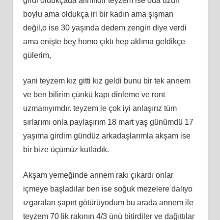
girdi oldukçada alımlıdır teyzem ise oda uzun
boylu ama oldukça iri bir kadın ama şişman
değil,o ise 30 yaşında dedem zengin diye verdi
ama enişte bey homo çıktı hep aklıma geldikçe
gülerim,
yani teyzem kız gitti kız geldi bunu bir tek annem
ve ben bilirim çünkü kapı dinleme ve ront
uzmanıyımdır. teyzem le çok iyi anlaşırız tüm
sırlarımı onla paylaşırım 18 mart yaş günümdü 17
yaşıma girdim gündüz arkadaşlarımla akşam ise
bir bize üçümüz kutladık.
Akşam yemeğinde annem rakı çıkardı onlar
içmeye başladılar ben ise soğuk mezelere dalıyo
ızgaraları şapırt götürüyodum bu arada annem ile
teyzem 70 lik rakının 4/3 ünü bitirdiler ve dağıttılar