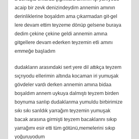
acaip bir zevk denizindeydim annemin amının
derinliklerine boşaldım ama çıkarmadan git-gel
lere devam ettim teyzeme dönüp gelsene buraya
dedim çekine çekine geldi annemin amına
gitgellere devam ederken teyzemin etli amını
emmeğe başladım
dudakların arasındaki sert yere dil attıkça teyzem
sıçrıyodu ellerimin altında kocaman iri yumuşak
gövdeler vardı derken annemin amına bidaa
boşaldım annem uykuya dalmıştı teyzem birden
boynuma sarılıp dudaklarıma yumuldu birbirimize
sıkı sıkı sarıldık yarrağım teyzemin yumuşak
bacak arasına girmişti teyzem bacaklarını sıkıp
yarrağımı esir etti tüm götünü,memelerini sıkıp
yoğuruyodum