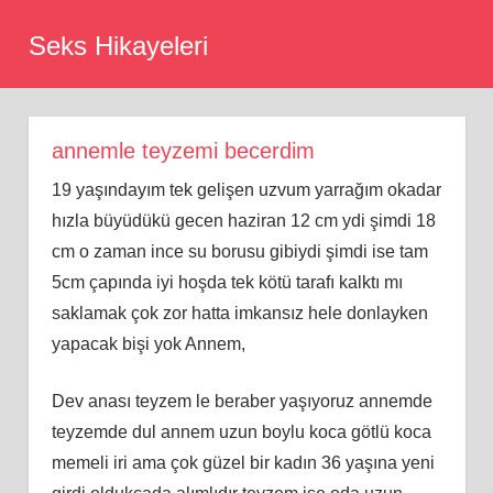
Skip
Seks Hikayeleri
to
content
annemle teyzemi becerdim
19 yaşındayım tek gelişen uzvum yarrağım okadar
hızla büyüdükü gecen haziran 12 cm ydi şimdi 18
cm o zaman ince su borusu gibiydi şimdi ise tam
5cm çapında iyi hoşda tek kötü tarafı kalktı mı
saklamak çok zor hatta imkansız hele donlayken
yapacak bişi yok Annem,
Dev anası teyzem le beraber yaşıyoruz annemde
teyzemde dul annem uzun boylu koca götlü koca
memeli iri ama çok güzel bir kadın 36 yaşına yeni