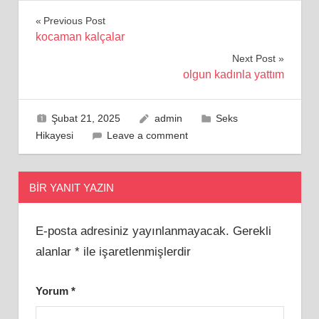
Yazı
Previous Post
kocaman kalçalar
gezinmesi
Next Post
olgun kadınla yattım
Şubat 21, 2025
admin
Seks
Hikayesi
Leave a comment
BIR YANIT YAZIN
E-posta adresiniz yayınlanmayacak.
Gerekli
alanlar
*
ile işaretlenmişlerdir
Yorum
*