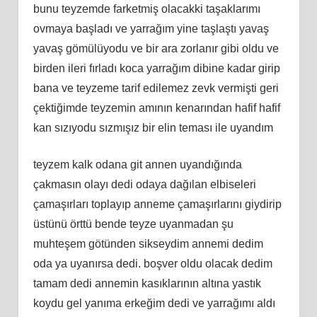
bunu teyzemde farketmiş olacakki taşaklarımı
ovmaya başladı ve yarrağım yine taşlaştı yavaş
yavaş gömülüyodu ve bir ara zorlanır gibi oldu ve
birden ileri fırladı koca yarrağım dibine kadar girip
bana ve teyzeme tarif edilemez zevk vermişti geri
çektiğimde teyzemin amının kenarından hafif hafif
kan sızıyodu sızmışız bir elin teması ile uyandım
teyzem kalk odana git annen uyandığında
çakmasın olayı dedi odaya dağılan elbiseleri
çamaşırları toplayıp anneme çamaşırlarını giydirip
üstünü örttü bende teyze uyanmadan şu
muhteşem götünden sikseydim annemi dedim
oda ya uyanırsa dedi. boşver oldu olacak dedim
tamam dedi annemin kasıklarının altına yastık
koydu gel yanıma erkeğim dedi ve yarrağımı aldı