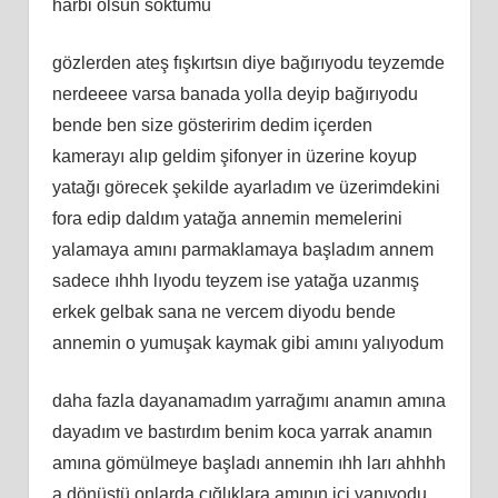
harbi olsun soktumu
gözlerden ateş fışkırtsın diye bağırıyodu teyzemde
nerdeeee varsa banada yolla deyip bağırıyodu
bende ben size gösteririm dedim içerden
kamerayı alıp geldim şifonyer in üzerine koyup
yatağı görecek şekilde ayarladım ve üzerimdekini
fora edip daldım yatağa annemin memelerini
yalamaya amını parmaklamaya başladım annem
sadece ıhhh lıyodu teyzem ise yatağa uzanmış
erkek gelbak sana ne vercem diyodu bende
annemin o yumuşak kaymak gibi amını yalıyodum
daha fazla dayanamadım yarrağımı anamın amına
dayadım ve bastırdım benim koca yarrak anamın
amına gömülmeye başladı annemin ıhh ları ahhhh
a dönüştü onlarda çığlıklara amının içi yanıyodu