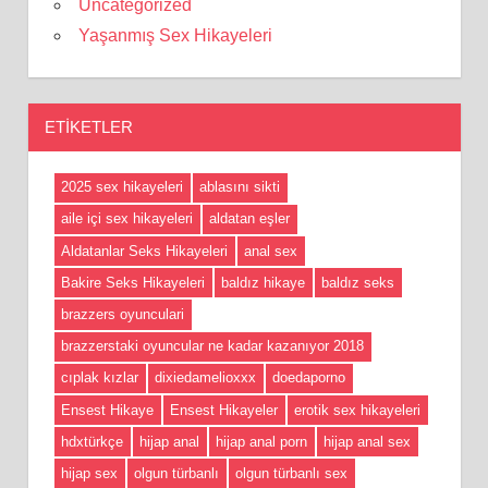
Uncategorized
Yaşanmış Sex Hikayeleri
ETIKETLER
2025 sex hikayeleri
ablasını sikti
aile içi sex hikayeleri
aldatan eşler
Aldatanlar Seks Hikayeleri
anal sex
Bakire Seks Hikayeleri
baldız hikaye
baldız seks
brazzers oyunculari
brazzerstaki oyuncular ne kadar kazanıyor 2018
cıplak kızlar
dixiedamelioxxx
doedaporno
Ensest Hikaye
Ensest Hikayeler
erotik sex hikayeleri
hdxtürkçe
hijap anal
hijap anal porn
hijap anal sex
hijap sex
olgun türbanlı
olgun türbanlı sex