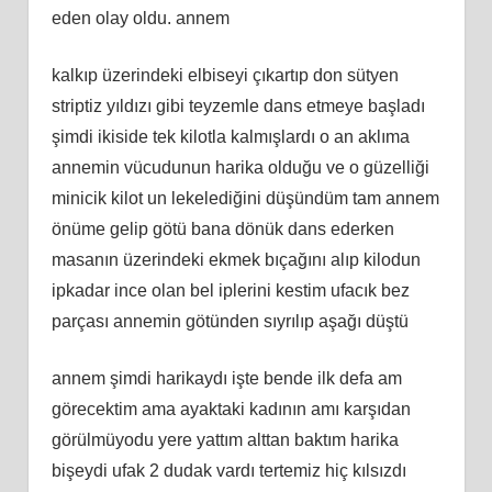
eden olay oldu. annem
kalkıp üzerindeki elbiseyi çıkartıp don sütyen
striptiz yıldızı gibi teyzemle dans etmeye başladı
şimdi ikiside tek kilotla kalmışlardı o an aklıma
annemin vücudunun harika olduğu ve o güzelliği
minicik kilot un lekelediğini düşündüm tam annem
önüme gelip götü bana dönük dans ederken
masanın üzerindeki ekmek bıçağını alıp kilodun
ipkadar ince olan bel iplerini kestim ufacık bez
parçası annemin götünden sıyrılıp aşağı düştü
annem şimdi harikaydı işte bende ilk defa am
görecektim ama ayaktaki kadının amı karşıdan
görülmüyodu yere yattım alttan baktım harika
bişeydi ufak 2 dudak vardı tertemiz hiç kılsızdı