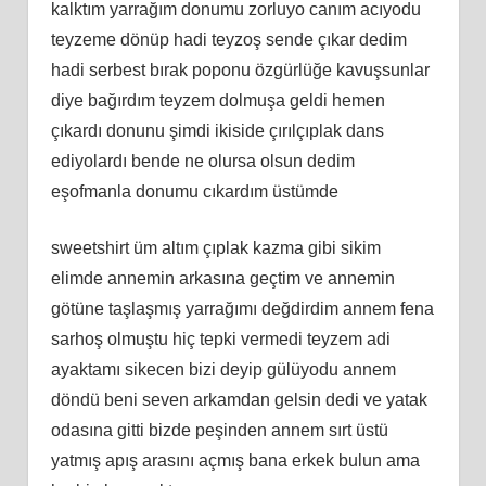
kalktım yarrağım donumu zorluyo canım acıyodu
teyzeme dönüp hadi teyzoş sende çıkar dedim
hadi serbest bırak poponu özgürlüğe kavuşsunlar
diye bağırdım teyzem dolmuşa geldi hemen
çıkardı donunu şimdi ikiside çırılçıplak dans
ediyolardı bende ne olursa olsun dedim
eşofmanla donumu cıkardım üstümde
sweetshirt üm altım çıplak kazma gibi sikim
elimde annemin arkasına geçtim ve annemin
götüne taşlaşmış yarrağımı değdirdim annem fena
sarhoş olmuştu hiç tepki vermedi teyzem adi
ayaktamı sikecen bizi deyip gülüyodu annem
döndü beni seven arkamdan gelsin dedi ve yatak
odasına gitti bizde peşinden annem sırt üstü
yatmış apış arasını açmış bana erkek bulun ama