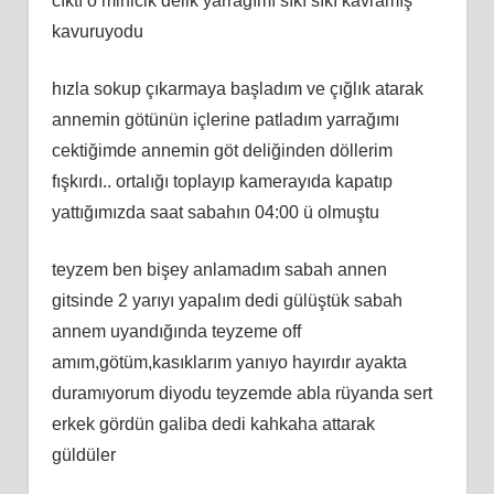
cıktı o minicik delik yarrağımı sıkı sıkı kavramış
kavuruyodu
hızla sokup çıkarmaya başladım ve çığlık atarak
annemin götünün içlerine patladım yarrağımı
cektiğimde annemin göt deliğinden döllerim
fışkırdı.. ortalığı toplayıp kamerayıda kapatıp
yattığımızda saat sabahın 04:00 ü olmuştu
teyzem ben bişey anlamadım sabah annen
gitsinde 2 yarıyı yapalım dedi gülüştük sabah
annem uyandığında teyzeme off
amım,götüm,kasıklarım yanıyo hayırdır ayakta
duramıyorum diyodu teyzemde abla rüyanda sert
erkek gördün galiba dedi kahkaha attarak
güldüler