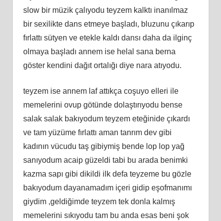
slow bir müzik çalıyodu teyzem kalktı inanılmaz
bir sexilikte dans etmeye başladı, bluzunu çıkarıp
fırlattı sütyen ve etekle kaldı dansı daha da ilginç
olmaya başladı annem ise helal sana berna
göster kendini dağıt ortalığı diye nara atıyodu.
teyzem ise annem laf attıkça coşuyo elleri ile
memelerini ovup götünde dolaştırıyodu bense
salak salak bakıyodum teyzem eteğinide çıkardı
ve tam yüzüme fırlattı aman tanrım dev gibi
kadının vücudu taş gibiymiş bende lop lop yağ
sanıyodum acaip güzeldi tabi bu arada benimki
kazma sapı gibi dikildi ilk defa teyzeme bu gözle
bakıyodum dayanamadım içeri gidip eşofmanımı
giydim ,geldiğimde teyzem tek donla kalmış
memelerini sıkıyodu tam bu anda esas beni şok