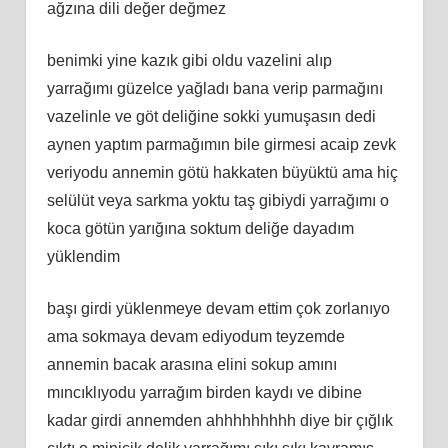
ağzına dili değer değmez
benimki yine kazık gibi oldu vazelini alıp
yarrağımı güzelce yağladı bana verip parmağını
vazelinle ve göt deliğine sokki yumuşasın dedi
aynen yaptım parmağımın bile girmesi acaip zevk
veriyodu annemin götü hakkaten büyüktü ama hiç
selülüt veya sarkma yoktu taş gibiydi yarrağımı o
koca götün yarığına soktum deliğe dayadım
yüklendim
başı girdi yüklenmeye devam ettim çok zorlanıyo
ama sokmaya devam ediyodum teyzemde
annemin bacak arasına elini sokup amını
mıncıklıyodu yarrağım birden kaydı ve dibine
kadar girdi annemden ahhhhhhhhh diye bir çığlık