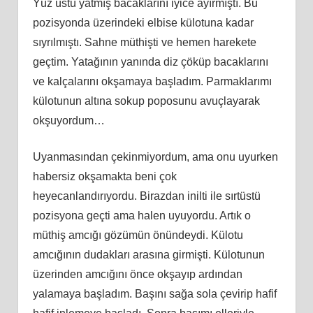
Yüz üstü yatmış bacaklarını iyice ayırmıştı. Bu
pozisyonda üzerindeki elbise külotuna kadar
sıyrılmıştı. Sahne müthişti ve hemen harekete
geçtim. Yatağının yanında diz çöküp bacaklarını
ve kalçalarını okşamaya başladım. Parmaklarımı
külotunun altına sokup poposunu avuçlayarak
okşuyordum…
Uyanmasından çekinmiyordum, ama onu uyurken
habersiz okşamakta beni çok
heyecanlandırıyordu. Birazdan inilti ile sırtüstü
pozisyona geçti ama halen uyuyordu. Artık o
müthiş amcığı gözümün önündeydi. Külotu
amcığının dudakları arasına girmişti. Külotunun
üzerinden amcığını önce okşayıp ardından
yalamaya başladım. Başını sağa sola çevirip hafif