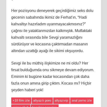
Her pozisyonu deneyerek geçirdiğimiz seks dolu
gecenin sabahında ikimiz de Ferhat’ın, “Hadi
kahvaltıyı hazırladım uyanmayacakmısınız?”
çağrısı ile yataklarımızdan kalkmıştık. Mutfaktaki
kahvaltı sırasında bile Sevgi yaramazlığını
sürdürüyor ve kocasına çaktırmadan masanın
altından uzattığı ayağı ile sikimi okşuyordu.
Sevgi ile bu müthiş ilişkimize ne mi oldu? Her
fırsat bulduğumda onu sikmeye devam ediyorum.
Eminim ki bugüne kadar kocasından çok daha
fazla onun amına girip çıktım. Kocası mı? Hiçbir
şeyden haberi yok!
+18 film izle
altyazılı poro
altyazıvip
anal porno izle