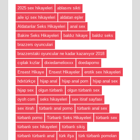
2025 sex hikayeleri
ablasını sikti
aile içi sex hikayeleri
aldatan eşler
Aldatanlar Seks Hikayeleri
anal sex
Bakire Seks Hikayeleri
baldız hikaye
baldız seks
brazzers oyunculari
brazzerstaki oyuncular ne kadar kazanıyor 2018
cıplak kızlar
dixiedamelioxxx
doedaporno
Ensest Hikaye
Ensest Hikayeler
erotik sex hikayeleri
hdxtürkçe
hijap anal
hijap anal porn
hijap anal sex
hijap sex
olgun türbanlı
olgun türbanlı sex
oyoh com
seks hikayeleri
sex itiraf sayfası
sex itirafı
türbanlı anal porno
türbanlı anal sex
türbanlı porno
Türbanlı Seks Hikayeleri
türbanlı sex
türbanlı sex hikayeleri
türbanlı sikiş
türbanlı türbanlı anal
türk ifşa
türk türbanlı pornoları