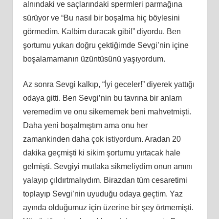
alnındaki ve saçlarındaki spermleri parmağına
sürüyor ve “Bu nasıl bir boşalma hiç böylesini
görmedim. Kalbim duracak gibi!” diyordu. Ben
şortumu yukarı doğru çektiğimde Sevgi’nin içine
boşalamamanın üzüntüsünü yaşıyordum.
Az sonra Sevgi kalkıp, “İyi geceler!” diyerek yattığı
odaya gitti. Ben Sevgi’nin bu tavrına bir anlam
veremedim ve onu sikememek beni mahvetmişti.
Daha yeni boşalmıştım ama onu her
zamankinden daha çok istiyordum. Aradan 20
dakika geçmişti ki sikim şortumu yırtacak hale
gelmişti. Sevgiyi mutlaka sikmeliydim onun amını
yalayıp çıldırtmalıydım. Birazdan tüm cesaretimi
toplayıp Sevgi’nin uyuduğu odaya geçtim. Yaz
ayında olduğumuz için üzerine bir şey örtmemişti.