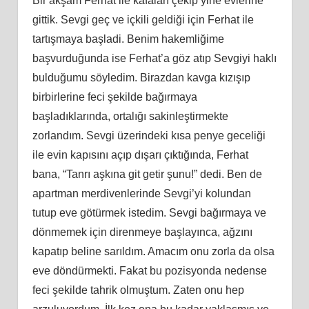
Bir akşam Ferhat ile kafaları çekip yine evlerine
gittik. Sevgi geç ve içkili geldiği için Ferhat ile
tartışmaya başladi. Benim hakemliğime
başvurduğunda ise Ferhat’a göz atıp Sevgiyi haklı
bulduğumu söyledim. Birazdan kavga kızışıp
birbirlerine feci şekilde bağırmaya
başladıklarında, ortalığı sakinleştirmekte
zorlandım. Sevgi üzerindeki kısa penye geceliği
ile evin kapısını açıp dışarı çıktığında, Ferhat
bana, “Tanrı aşkına git getir şunu!” dedi. Ben de
apartman merdivenlerinde Sevgi’yi kolundan
tutup eve götürmek istedim. Sevgi bağırmaya ve
dönmemek için direnmeye başlayınca, ağzını
kapatıp beline sarıldım. Amacım onu zorla da olsa
eve döndürmekti. Fakat bu pozisyonda nedense
feci şekilde tahrik olmuştum. Zaten onu hep