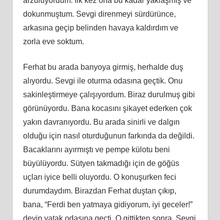
arzuluyordum. İlk kez ona bu kadar yaklaşmış ve
dokunmuştum. Sevgi direnmeyi sürdürünce,
arkasına geçip belinden havaya kaldırdım ve
zorla eve soktum.
Ferhat bu arada banyoya girmiş, herhalde duş
alıyordu. Sevgi ile oturma odasına geçtik. Onu
sakinleştirmeye çalışıyordum. Biraz durulmuş gibi
görünüyordu. Bana kocasını şikayet ederken çok
yakın davranıyordu. Bu arada sinirli ve dalgın
olduğu için nasıl oturduğunun farkında da değildi.
Bacaklarını ayırmıştı ve pempe külotu beni
büyülüyordu. Sütyen takmadığı için de göğüs
uçları iyice belli oluyordu. O konuşurken feci
durumdaydım. Birazdan Ferhat duştan çıkıp,
bana, “Ferdi ben yatmaya gidiyorum, iyi geceler!”
deyip yatak odasına geçti. O gittikten sonra, Sevgi