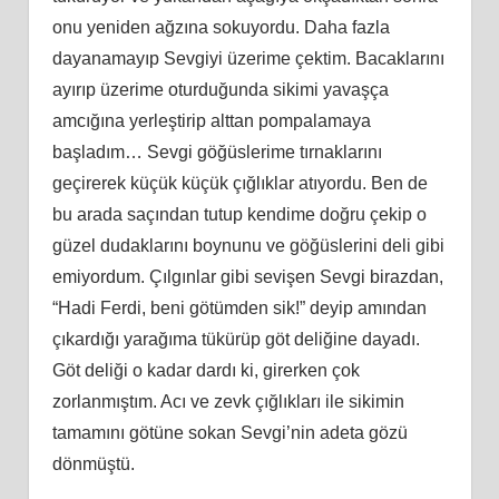
onu yeniden ağzına sokuyordu. Daha fazla
dayanamayıp Sevgiyi üzerime çektim. Bacaklarını
ayırıp üzerime oturduğunda sikimi yavaşça
amcığına yerleştirip alttan pompalamaya
başladım… Sevgi göğüslerime tırnaklarını
geçirerek küçük küçük çığlıklar atıyordu. Ben de
bu arada saçından tutup kendime doğru çekip o
güzel dudaklarını boynunu ve göğüslerini deli gibi
emiyordum. Çılgınlar gibi sevişen Sevgi birazdan,
“Hadi Ferdi, beni götümden sik!” deyip amından
çıkardığı yarağıma tükürüp göt deliğine dayadı.
Göt deliği o kadar dardı ki, girerken çok
zorlanmıştım. Acı ve zevk çığlıkları ile sikimin
tamamını götüne sokan Sevgi’nin adeta gözü
dönmüştü.