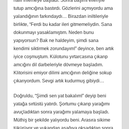
hafif inlemeye başladı. Sonra başımı elleriyle
tutup amcığına bastırdı. Gözlerini açmıyordu ama
yalandığının farkındaydı… Birazdan iniltileriyle
birlikte, “Ferdi bu kadar ileri gitmemeliydin. Sana
dokunmayı yasaklamıştım. Neden bunu
yapıyorsun? Bak ne haldeyim, şimdi sana
kendimi siktirmek zorundayım!” deyince, ben artık
iyice coşmuştum. Külotunu yırtarcasına çıkarıp
amcığını dil darbeleriyle dövmeye başladım.
Klitorisini emiyor dilimi amcığının deliğine sokup
çıkarıyordum. Sevgi artık kudurmuş gibiydi…
Doğruldu, “Şimdi sen yat bakalım!” deyip beni
yatağa sırtüstü yatırdı. Şortumu çıkarıp yarağımı
avuçladıktan sonra yarağımı yalamaya başladı.
Müthiş bir şekilde yalıyordu beni. Arasıra sikime
tükürüyor ve yukarıdan aşağıya okşadıktan sonra