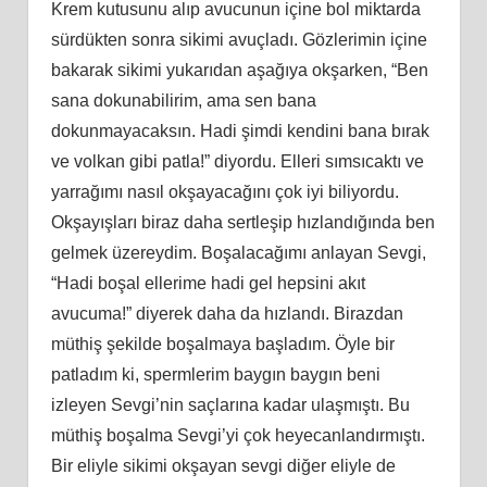
Krem kutusunu alıp avucunun içine bol miktarda
sürdükten sonra sikimi avuçladı. Gözlerimin içine
bakarak sikimi yukarıdan aşağıya okşarken, “Ben
sana dokunabilirim, ama sen bana
dokunmayacaksın. Hadi şimdi kendini bana bırak
ve volkan gibi patla!” diyordu. Elleri sımsıcaktı ve
yarrağımı nasıl okşayacağını çok iyi biliyordu.
Okşayışları biraz daha sertleşip hızlandığında ben
gelmek üzereydim. Boşalacağımı anlayan Sevgi,
“Hadi boşal ellerime hadi gel hepsini akıt
avucuma!” diyerek daha da hızlandı. Birazdan
müthiş şekilde boşalmaya başladım. Öyle bir
patladım ki, spermlerim baygın baygın beni
izleyen Sevgi’nin saçlarına kadar ulaşmıştı. Bu
müthiş boşalma Sevgi’yi çok heyecanlandırmıştı.
Bir eliyle sikimi okşayan sevgi diğer eliyle de