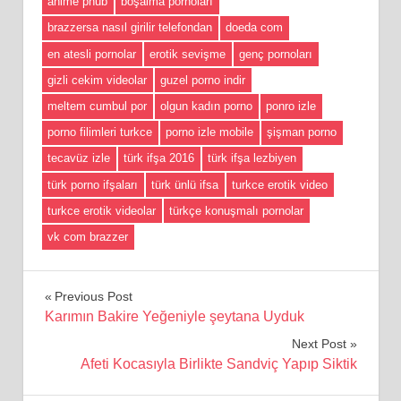
anime phub
boşalma pornoları
brazzersa nasıl girilir telefondan
doeda com
en atesli pornolar
erotik sevişme
genç pornoları
gizli cekim videolar
guzel porno indir
meltem cumbul por
olgun kadın porno
ponro izle
porno filimleri turkce
porno izle mobile
şişman porno
tecavüz izle
türk ifşa 2016
türk ifşa lezbiyen
türk porno ifşaları
türk ünlü ifsa
turkce erotik video
turkce erotik videolar
türkçe konuşmalı pornolar
vk com brazzer
Yazı
Previous Post
Karımın Bakire Yeğeniyle şeytana Uyduk
gezinmesi
Next Post
Afeti Kocasıyla Birlikte Sandviç Yapıp Siktik