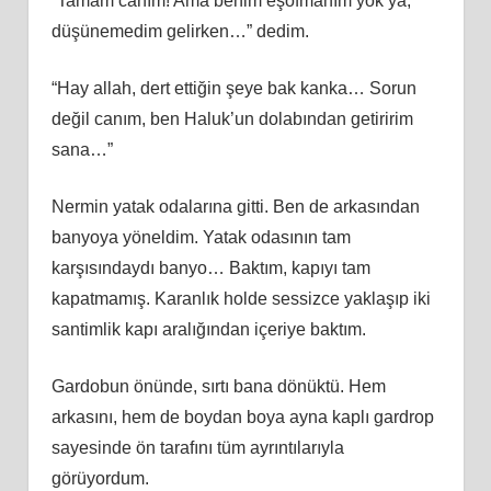
“Tamam canım! Ama benim eşofmanım yok ya,
düşünemedim gelirken…” dedim.
“Hay allah, dert ettiğin şeye bak kanka… Sorun
değil canım, ben Haluk’un dolabından getiririm
sana…”
Nermin yatak odalarına gitti. Ben de arkasından
banyoya yöneldim. Yatak odasının tam
karşısındaydı banyo… Baktım, kapıyı tam
kapatmamış. Karanlık holde sessizce yaklaşıp iki
santimlik kapı aralığından içeriye baktım.
Gardobun önünde, sırtı bana dönüktü. Hem
arkasını, hem de boydan boya ayna kaplı gardrop
sayesinde ön tarafını tüm ayrıntılarıyla
görüyordum.