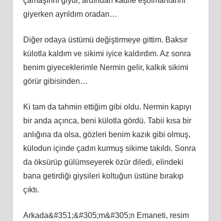
çamaşırını giydi, ardından kadife eşofmanlarını
giyerken ayrıldım oradan…
Diğer odaya üstümü değiştirmeye gittim. Baksır
külotla kaldım ve sikimi iyice kaldırdım. Az sonra
benim giyeceklerimle Nermin gelir, kalkık sikimi
görür gibisinden…
Ki tam da tahmin ettiğim gibi oldu. Nermin kapıyı
bir anda açınca, beni külotla gördü. Tabii kısa bir
anlığına da olsa, gözleri benim kazık gibi olmuş,
külodun içinde çadırı kurmuş sikime takıldı. Sonra
da öksürüp gülümseyerek özür diledi, elindeki
bana getirdiği giysileri koltuğun üstüne bırakıp
çıktı.
Arkada&#351;&#305;m&#305;n Emaneti, resim