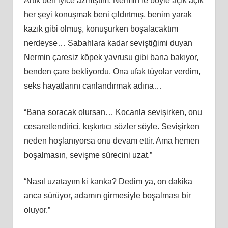
Artık ben iyice azmıştım, Nermin’le böyle açık açık
her şeyi konuşmak beni çıldırtmış, benim yarak
kazık gibi olmuş, konuşurken boşalacaktım
nerdeyse… Sabahlara kadar seviştiğimi duyan
Nermin çaresiz köpek yavrusu gibi bana bakıyor,
benden çare bekliyordu. Ona ufak tüyolar verdim,
seks hayatlarını canlandırmak adına…
“Bana soracak olursan… Kocanla sevişirken, onu
cesaretlendirici, kışkırtıcı sözler söyle. Sevişirken
neden hoşlanıyorsa onu devam ettir. Ama hemen
boşalmasın, sevişme sürecini uzat.”
“Nasıl uzatayım ki kanka? Dedim ya, on dakika
anca sürüyor, adamın girmesiyle boşalması bir
oluyor.”