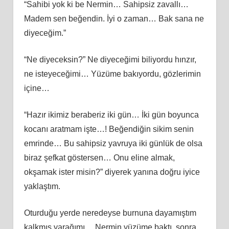
“Sahibi yok ki be Nermin… Sahipsiz zavallı…
Madem sen beğendin. İyi o zaman… Bak sana ne
diyeceğim.”
“Ne diyeceksin?” Ne diyeceğimi biliyordu hınzır,
ne isteyeceğimi… Yüzüme bakıyordu, gözlerimin
içine…
“Hazır ikimiz beraberiz iki gün… İki gün boyunca
kocanı aratmam işte…! Beğendiğin sikim senin
emrinde… Bu sahipsiz yavruya iki günlük de olsa
biraz şefkat göstersen… Onu eline almak,
okşamak ister misin?” diyerek yanına doğru iyice
yaklaştım.
Oturduğu yerde neredeyse burnuna dayamıştım
kalkmış yarağımı… Nermin yüzüme baktı, sonra