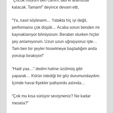
“Çocuk muyum ben canım, tabi ki aramızda
kalacak. Tamam!” deyince devam etti,
“Ya, nasıl söylesem… Yatakta hiç iyi değil,
performansı çok düşük… Acaba sorun benden mi
kaynaklanıyor bilmiyorum. Beraber olurken hiçbir
şey anlamıyorum. Uzun uzun uğraşıyoruz işte…
Tam ben bir şeyler hissetmeye başladığım anda
yorulup bırakıyor!”
“Hadi yaa…” dedim haline üzülmüş gibi
yaparak… Körün istediği bir göz durumundaydım.
İçimde havai fişekler patlıyordu aslında…
“Çok mu kısa sürüyor sevişmeniz? Ne kadar
mesela?”