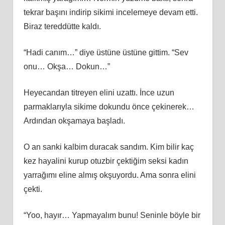
tekrar başını indirip sikimi incelemeye devam etti.
Biraz tereddütte kaldı.
“Hadi canım…” diye üstüne üstüne gittim. “Sev
onu… Okşa… Dokun…”
Heyecandan titreyen elini uzattı. İnce uzun
parmaklarıyla sikime dokundu önce çekinerek…
Ardından okşamaya başladı.
O an sanki kalbim duracak sandım. Kim bilir kaç
kez hayalini kurup otuzbir çektiğim seksi kadın
yarrağımı eline almış okşuyordu. Ama sonra elini
çekti.
“Yoo, hayır… Yapmayalım bunu! Seninle böyle bir