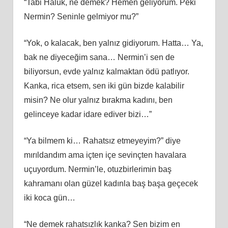
“Tabi Haluk, ne demek? Hemen geliyorum. Peki
Nermin? Seninle gelmiyor mu?”
“Yok, o kalacak, ben yalnız gidiyorum. Hatta… Ya,
bak ne diyeceğim sana… Nermin’i sen de
biliyorsun, evde yalnız kalmaktan ödü patlıyor.
Kanka, rica etsem, sen iki gün bizde kalabilir
misin? Ne olur yalnız bırakma kadını, ben
gelinceye kadar idare ediver bizi…”
“Ya bilmem ki… Rahatsız etmeyeyim?” diye
mırıldandım ama içten içe sevinçten havalara
uçuyordum. Nermin’le, otuzbirlerimin baş
kahramanı olan güzel kadınla baş başa geçecek
iki koca gün…
“Ne demek rahatsızlık kanka? Sen bizim en