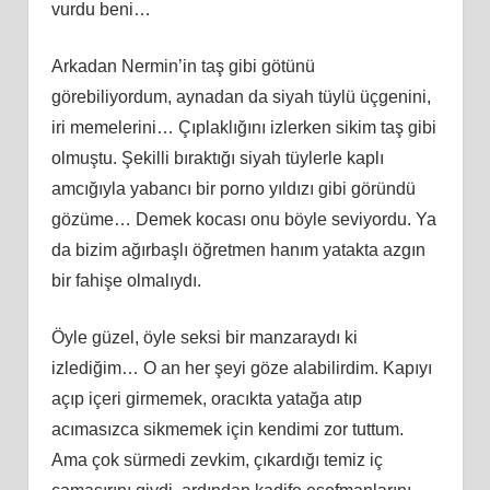
vurdu beni…
Arkadan Nermin’in taş gibi götünü
görebiliyordum, aynadan da siyah tüylü üçgenini,
iri memelerini… Çıplaklığını izlerken sikim taş gibi
olmuştu. Şekilli bıraktığı siyah tüylerle kaplı
amcığıyla yabancı bir porno yıldızı gibi göründü
gözüme… Demek kocası onu böyle seviyordu. Ya
da bizim ağırbaşlı öğretmen hanım yatakta azgın
bir fahişe olmalıydı.
Öyle güzel, öyle seksi bir manzaraydı ki
izlediğim… O an her şeyi göze alabilirdim. Kapıyı
açıp içeri girmemek, oracıkta yatağa atıp
acımasızca sikmemek için kendimi zor tuttum.
Ama çok sürmedi zevkim, çıkardığı temiz iç