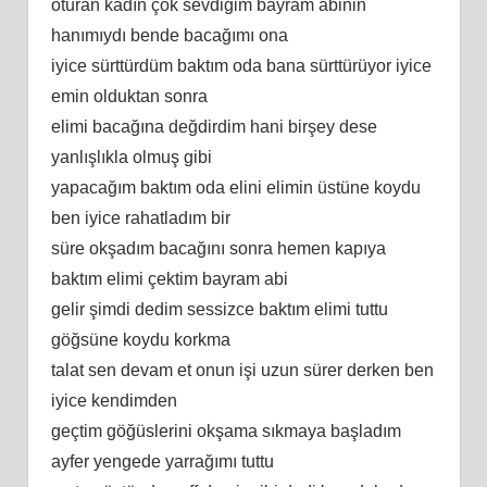
oturan kadın çok sevdiğim bayram abinin
hanımıydı bende bacağımı ona
iyice sürttürdüm baktım oda bana sürttürüyor iyice
emin olduktan sonra
elimi bacağına değdirdim hani birşey dese
yanlışlıkla olmuş gibi
yapacağım baktım oda elini elimin üstüne koydu
ben iyice rahatladım bir
süre okşadım bacağını sonra hemen kapıya
baktım elimi çektim bayram abi
gelir şimdi dedim sessizce baktım elimi tuttu
göğsüne koydu korkma
talat sen devam et onun işi uzun sürer derken ben
iyice kendimden
geçtim göğüslerini okşama sıkmaya başladım
ayfer yengede yarrağımı tuttu