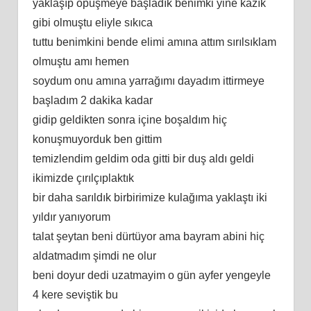
yaklaşıp öpüşmeye başladık benimki yine kazık
gibi olmuştu eliyle sıkıca
tuttu benimkini bende elimi amına attım sırılsıklam
olmuştu amı hemen
soydum onu amına yarrağımı dayadım ittirmeye
başladım 2 dakika kadar
gidip geldikten sonra içine boşaldım hiç
konuşmuyorduk ben gittim
temizlendim geldim oda gitti bir duş aldı geldi
ikimizde çırılçıplaktık
bir daha sarıldık birbirimize kulağıma yaklaştı iki
yıldır yanıyorum
talat şeytan beni dürtüyor ama bayram abini hiç
aldatmadım şimdi ne olur
beni doyur dedi uzatmayim o gün ayfer yengeyle
4 kere seviştik bu