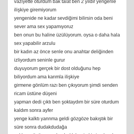
vaziyette oturdum bak talat ben 2 yıldır yengenle
ilişkiye giremiyorum
yengenide ne kadar sevdiğimi bilirsin oda beni
sever ama sex yapamıyoruz
ben onun bu haline üzülüyorum. oysa o daha hala
sex yapabilir arzulu
bir kadın az önce senle onu anahtar deliğinden
izliyordum seninle gurur
duyuyorum gerçek bir dost olduğunu hep
biliyordum ama karımla ilişkiye
girmene gönlüm razı ben çıkıyorum şimdi senden
ricam üstüne düşeni
yapman dedi çıktı ben şoktaydım bir süre oturdum
kaldım sonra ayfer
yenge kalktı yannma geldi gözgöze bakıştık bir
süre sonra dudakdudağa