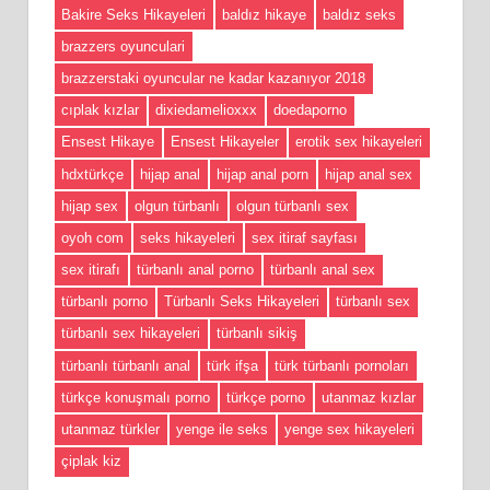
Bakire Seks Hikayeleri
baldız hikaye
baldız seks
brazzers oyunculari
brazzerstaki oyuncular ne kadar kazanıyor 2018
cıplak kızlar
dixiedamelioxxx
doedaporno
Ensest Hikaye
Ensest Hikayeler
erotik sex hikayeleri
hdxtürkçe
hijap anal
hijap anal porn
hijap anal sex
hijap sex
olgun türbanlı
olgun türbanlı sex
oyoh com
seks hikayeleri
sex itiraf sayfası
sex itirafı
türbanlı anal porno
türbanlı anal sex
türbanlı porno
Türbanlı Seks Hikayeleri
türbanlı sex
türbanlı sex hikayeleri
türbanlı sikiş
türbanlı türbanlı anal
türk ifşa
türk türbanlı pornoları
türkçe konuşmalı porno
türkçe porno
utanmaz kızlar
utanmaz türkler
yenge ile seks
yenge sex hikayeleri
çiplak kiz