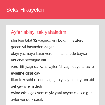
Skip
Seks Hikayeleri
to
content
Ayfer ablayı tek yakaladım
slm ben talat 32 yaşındayım bekarım sizlere
geçen yıl başımdan geçen
olayı yazmaya karar verdim. mahallede bayram
abi diye sevdiğim biri
vardı 55 yaşında karısı ayfer 45 yaşındaydı arasıra
evlerine çıkar çay
filan içer sohbet ederiz geçen yaz yine bayram abi
gel çay içleim dedi
evine çıktık çok samimiyiz yani neyse çıktık o gün
ayfer yenge kısacık