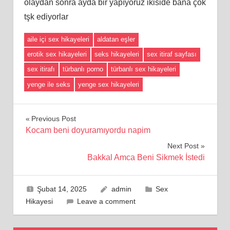
olaydan sonra ayda bir yapıyoruz ikiside bana çok
tşk ediyorlar
aile içi sex hikayeleri
aldatan eşler
erotik sex hikayeleri
seks hikayeleri
sex itiraf sayfası
sex itirafı
türbanlı porno
türbanlı sex hikayeleri
yenge ile seks
yenge sex hikayeleri
Yazı
Previous Post
Kocam beni doyuramıyordu napim
gezinmesi
Next Post
Bakkal Amca Beni Sikmek İstedi
Şubat 14, 2025
admin
Sex
Hikayesi
Leave a comment