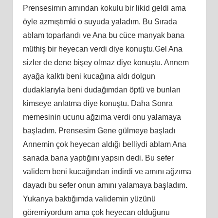
Prensesimın amından kokulu bir likid geldi ama
öyle azmıştımki o suyuda yaladım. Bu Sırada
ablam toparlandı ve Ana bu cüce manyak bana
müthiş bir heyecan verdi diye konuştu.Gel Ana
sizler de dene bişey olmaz diye konuştu. Annem
ayağa kalktı beni kucağına aldı dolgun
dudaklarıyla beni dudağımdan öptü ve bunları
kimseye anlatma diye konuştu. Daha Sonra
memesinin ucunu ağzıma verdi onu yalamaya
başladım. Prensesim Gene gülmeye başladı
Annemin çok heyecan aldığı belliydi ablam Ana
sanada bana yaptığını yapsın dedi. Bu sefer
validem beni kucağından indirdi ve amını ağzıma
dayadı bu sefer onun amını yalamaya başladım.
Yukarıya baktığımda validemin yüzünü
göremiyordum ama çok heyecan olduğunu