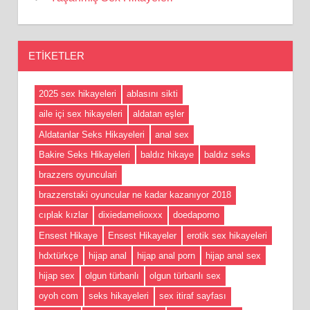
ETIKETLER
2025 sex hikayeleri
ablasını sikti
aile içi sex hikayeleri
aldatan eşler
Aldatanlar Seks Hikayeleri
anal sex
Bakire Seks Hikayeleri
baldız hikaye
baldız seks
brazzers oyunculari
brazzerstaki oyuncular ne kadar kazanıyor 2018
cıplak kızlar
dixiedamelioxxx
doedaporno
Ensest Hikaye
Ensest Hikayeler
erotik sex hikayeleri
hdxtürkçe
hijap anal
hijap anal porn
hijap anal sex
hijap sex
olgun türbanlı
olgun türbanlı sex
oyoh com
seks hikayeleri
sex itiraf sayfası