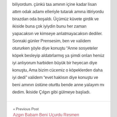
biliyordum. çünkü taa amının içine kadar lisan
attım odak adamı elleriyle tutarak amına ittiriyordu
birazdan oda boşaldı. Üçümüz küvete girdik ve
ikiside buna çok iyiydin bunu her zaman
yapacaksın ve kimseye anlatmayacaksın dediler.
Sonraki günler Prensesim, ben ve validem
otururken şöyle diye konuştu “Anne sosyeteler
köpek besleyip aldatırlarmış ya şimdi onları henüz
iyi anlıyorum harbiden büyük bir heyecan diye
konuştu, Ama bizim cücemiz o köpeklerden daha
iyi dedi” validem “evet haklısın diye konuştu ve
beni amının üstüne oturttu bende anne yalayım mı
dedim. İkiside Çılgın gibi gülmeye başladı.
Yazı
Previous Post
Azgın Babam Beni Uçurdu Resmen