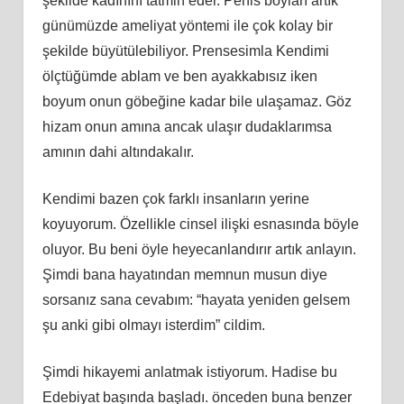
şekilde kadınını tatmin eder. Penis boyları artık
günümüzde ameliyat yöntemi ile çok kolay bir
şekilde büyütülebiliyor. Prensesimla Kendimi
ölçtüğümde ablam ve ben ayakkabısız iken
boyum onun göbeğine kadar bile ulaşamaz. Göz
hizam onun amına ancak ulaşır dudaklarımsa
amının dahi altındakalır.
Kendimi bazen çok farklı insanların yerine
koyuyorum. Özellikle cinsel ilişki esnasında böyle
oluyor. Bu beni öyle heyecanlandırır artık anlayın.
Şimdi bana hayatından memnun musun diye
sorsanız sana cevabım: “hayata yeniden gelsem
şu anki gibi olmayı isterdim” cildim.
Şimdi hikayemi anlatmak istiyorum. Hadise bu
Edebiyat başında başladı. önceden buna benzer