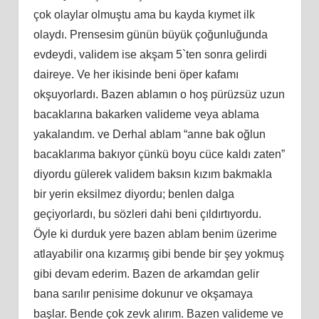
çok olaylar olmuştu ama bu kayda kıymet ilk
olaydı. Prensesim günün büyük çoğunluğunda
evdeydi, validem ise akşam 5`ten sonra gelirdi
daireye. Ve her ikisinde beni öper kafamı
okşuyorlardı. Bazen ablamın o hoş pürüzsüz uzun
bacaklarına bakarken valideme veya ablama
yakalandım. ve Derhal ablam “anne bak oğlun
bacaklarıma bakıyor çünkü boyu cüce kaldı zaten”
diyordu gülerek validem baksın kızım bakmakla
bir yerin eksilmez diyordu; benlen dalga
geçiyorlardı, bu sözleri dahi beni çıldırtıyordu.
Öyle ki durduk yere bazen ablam benim üzerime
atlayabilir ona kızarmış gibi bende bir şey yokmuş
gibi devam ederim. Bazen de arkamdan gelir
bana sarılır penisime dokunur ve okşamaya
başlar. Bende çok zevk alırım. Bazen valideme ve