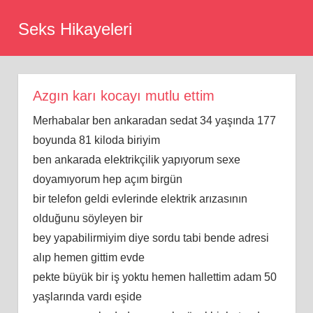
Skip
Seks Hikayeleri
to
content
Azgın karı kocayı mutlu ettim
Merhabalar ben ankaradan sedat 34 yaşında 177
boyunda 81 kiloda biriyim
ben ankarada elektrikçilik yapıyorum sexe
doyamıyorum hep açım birgün
bir telefon geldi evlerinde elektrik arızasının
olduğunu söyleyen bir
bey yapabilirmiyim diye sordu tabi bende adresi
alıp hemen gittim evde
pekte büyük bir iş yoktu hemen hallettim adam 50
yaşlarında vardı eşide