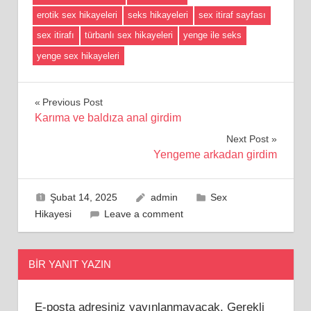
erotik sex hikayeleri
seks hikayeleri
sex itiraf sayfası
sex itirafı
türbanlı sex hikayeleri
yenge ile seks
yenge sex hikayeleri
Yazı
Previous Post
Karıma ve baldıza anal girdim
gezinmesi
Next Post
Yengeme arkadan girdim
Şubat 14, 2025
admin
Sex
Hikayesi
Leave a comment
BIR YANIT YAZIN
E-posta adresiniz yayınlanmayacak.
Gerekli