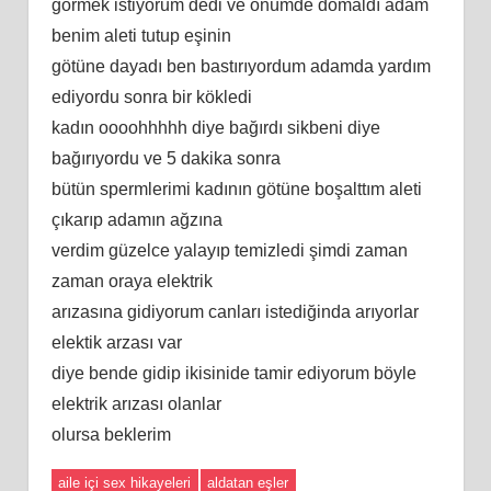
görmek istiyorum dedi ve önümde domaldı adam
benim aleti tutup eşinin
götüne dayadı ben bastırıyordum adamda yardım
ediyordu sonra bir kökledi
kadın oooohhhhh diye bağırdı sikbeni diye
bağırıyordu ve 5 dakika sonra
bütün spermlerimi kadının götüne boşalttım aleti
çıkarıp adamın ağzına
verdim güzelce yalayıp temizledi şimdi zaman
zaman oraya elektrik
arızasına gidiyorum canları istediğinda arıyorlar
elektik arzası var
diye bende gidip ikisinide tamir ediyorum böyle
elektrik arızası olanlar
olursa beklerim
aile içi sex hikayeleri
aldatan eşler