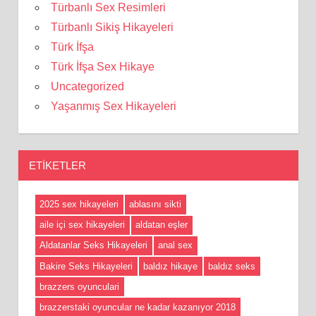
Türbanlı Sex Resimleri
Türbanlı Sikiş Hikayeleri
Türk İfşa
Türk İfşa Sex Hikaye
Uncategorized
Yaşanmış Sex Hikayeleri
ETIKETLER
2025 sex hikayeleri
ablasını sikti
aile içi sex hikayeleri
aldatan eşler
Aldatanlar Seks Hikayeleri
anal sex
Bakire Seks Hikayeleri
baldız hikaye
baldız seks
brazzers oyunculari
brazzerstaki oyuncular ne kadar kazanıyor 2018