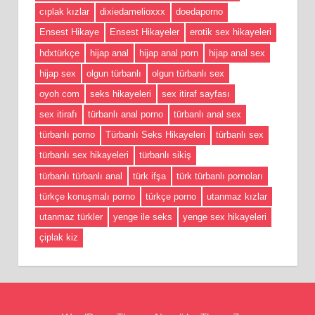
cıplak kızlar
dixiedamelioxxx
doedaporno
Ensest Hikaye
Ensest Hikayeler
erotik sex hikayeleri
hdxtürkçe
hijap anal
hijap anal porn
hijap anal sex
hijap sex
olgun türbanlı
olgun türbanlı sex
oyoh com
seks hikayeleri
sex itiraf sayfası
sex itirafı
türbanlı anal porno
türbanlı anal sex
türbanlı porno
Türbanlı Seks Hikayeleri
türbanlı sex
türbanlı sex hikayeleri
türbanlı sikiş
türbanlı türbanlı anal
türk ifşa
türk türbanlı pornoları
türkçe konuşmalı porno
türkçe porno
utanmaz kızlar
utanmaz türkler
yenge ile seks
yenge sex hikayeleri
çiplak kiz