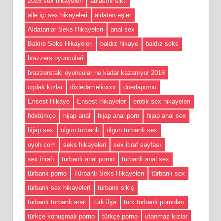
2025 sex hikayeleri
ablasını sikti
aile içi sex hikayeleri
aldatan eşler
Aldatanlar Seks Hikayeleri
anal sex
Bakire Seks Hikayeleri
baldız hikaye
baldız seks
brazzers oyunculari
brazzerstaki oyuncular ne kadar kazanıyor 2018
cıplak kızlar
dixiedamelioxxx
doedaporno
Ensest Hikaye
Ensest Hikayeler
erotik sex hikayeleri
hdxtürkçe
hijap anal
hijap anal porn
hijap anal sex
hijap sex
olgun türbanlı
olgun türbanlı sex
oyoh com
seks hikayeleri
sex itiraf sayfası
sex itirafı
türbanlı anal porno
türbanlı anal sex
türbanlı porno
Türbanlı Seks Hikayeleri
türbanlı sex
türbanlı sex hikayeleri
türbanlı sikiş
türbanlı türbanlı anal
türk ifşa
türk türbanlı pornoları
türkçe konuşmalı porno
türkçe porno
utanmaz kızlar