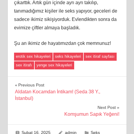
çıkarttık. Artık gün içinde ayrı ayrı takılıp,
tanımadığımız kişiler ile seks yapıyor, geceleri de
sadece ikimiz sikişiyorduk. Evlendikten sonra da
evimize çiftler almaya başladık.
Şu an ikimiz de hayatımızdan çok memnunuz!
erotik sex hikayeleri
seks hikayeleri
sex itiraf sayfası
sex itirafı
yenge sex hikayeleri
Yazı
Previous Post
Aldatan Kocamdan İntikam! (Seda 38 Y.,
gezinmesi
İstanbul)
Next Post
Komşumun Sapık Yeğeni!
Şubat 16, 2025
admin
Seks