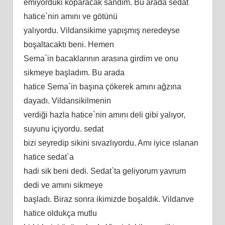
emiyorduki koparacak sandım. Bu arada sedat
hatice`nin amını ve götünü
yalıyordu. Vildansikime yapışmış neredeyse
boşaltacaktı beni. Hemen
Sema`in bacaklarının arasına girdim ve onu
sikmeye başladım. Bu arada
hatice Sema`in başına çökerek amını ağzına
dayadı. Vildansikilmenin
verdiği hazla hatice`nin amını deli gibi yalıyor,
suyunu içiyordu. sedat
bizi seyredip sikini sıvazlıyordu. Amı iyice ıslanan
hatice sedat`a
hadi sik beni dedi. Sedat`ta geliyorum yavrum
dedi ve amını sikmeye
başladı. Biraz sonra ikimizde boşaldık. Vildanve
hatice oldukça mutlu