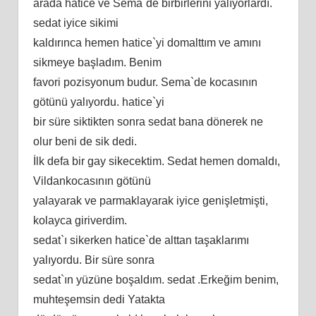
arada hatice ve Sema`de birbirlerini yalıyorlardı.
sedat iyice sikimi
kaldırınca hemen hatice`yi domalttım ve amını
sikmeye başladım. Benim
favori pozisyonum budur. Sema`de kocasının
götünü yalıyordu. hatice`yi
bir süre siktikten sonra sedat bana dönerek ne
olur beni de sik dedi.
İlk defa bir gay sikecektim. Sedat hemen domaldı,
Vildankocasının götünü
yalayarak ve parmaklayarak iyice genişletmişti,
kolayca giriverdim.
sedat`ı sikerken hatice`de alttan taşaklarımı
yalıyordu. Bir süre sonra
sedat`ın yüzüne boşaldım. sedat .Erkeğim benim,
muhteşemsin dedi Yatakta