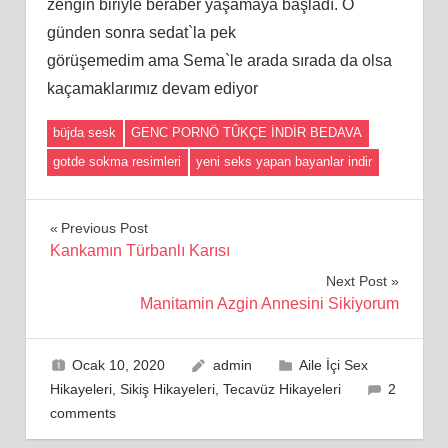
zengin biriyle beraber yaşamaya başladı. O
günden sonra sedat`la pek
görüşemedim ama Sema`le arada sırada da olsa
kaçamaklarımız devam ediyor
büjda sesk
GENC PORNÖ TÛKÇE İNDİR BEDAVA
gotde sokma resimleri
yeni seks yapan bayanlar indir
Yazı
Previous Post
Kankamın Türbanlı Karısı
gezinmesi
Next Post
Manitamin Azgin Annesini Sikiyorum
Ocak 10, 2020
admin
Aile İçi Sex
Hikayeleri
,
Sikiş Hikayeleri
,
Tecavüz Hikayeleri
2
comments