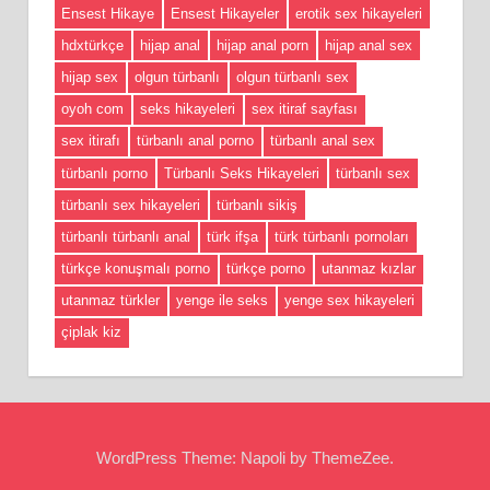
Ensest Hikaye
Ensest Hikayeler
erotik sex hikayeleri
hdxtürkçe
hijap anal
hijap anal porn
hijap anal sex
hijap sex
olgun türbanlı
olgun türbanlı sex
oyoh com
seks hikayeleri
sex itiraf sayfası
sex itirafı
türbanlı anal porno
türbanlı anal sex
türbanlı porno
Türbanlı Seks Hikayeleri
türbanlı sex
türbanlı sex hikayeleri
türbanlı sikiş
türbanlı türbanlı anal
türk ifşa
türk türbanlı pornoları
türkçe konuşmalı porno
türkçe porno
utanmaz kızlar
utanmaz türkler
yenge ile seks
yenge sex hikayeleri
çiplak kiz
WordPress Theme: Napoli by ThemeZee.