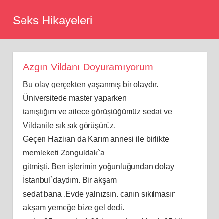
Skip
Seks Hikayeleri
to
content
Azgın Vildanı Doyuramıyorum
Bu olay gerçekten yaşanmış bir olaydır.
Üniversitede master yaparken
tanıştığım ve ailece görüştüğümüz sedat ve
Vildanile sık sık görüşürüz.
Geçen Haziran da Karım annesi ile birlikte
memleketi Zonguldak`a
gitmişti. Ben işlerimin yoğunluğundan dolayı
İstanbul`daydım. Bir akşam
sedat bana .Evde yalnızsın, canın sıkılmasın
akşam yemeğe bize gel dedi.