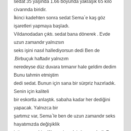
sedat 35 yaşında 1.66 boyunda yaklaşık 65 kilo
civarında biridir.
İkinci kadehten sonra sedat Sema`e kaş göz
işaretleri yapmaya başladı.
Vildanodadan çıktı. sedat bana dönerek . Evde
uzun zamandır yalnızsın
seks işini nasıl hallediyorsun dedi Ben de
.Birbuçuk haftadır yalnızım
neredeyse düz duvara tırmanır hale geldim dedim
Bunu tahmin etmiştim
dedi sedat. Bunun için sana bir sürpriz hazırladık.
Senin için kaliteli
bir eskortla anlaştık. sabaha kadar her dediğini
yapacak. Yalnızca bir
şartımız var, Sema`le ben de uzun zamandır seks
hayatımızda değişiklik