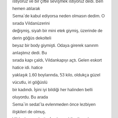
istiyoruz ve bir çiftle sevişmek istiyoruz dedi. Ben
hemen atılarak
Sema`de kabul ediyorsa neden olmasın dedim. O
sırada Vildanüzerini
değişmiş, siyah bir mini etek giymiş, üzerinde de
derin göğüs dekolteli
beyaz bir body giymişti. Odaya girerek sanırım
anlaştınız dedi. Bu
sırada kapı çaldı, Vildankapıyı açtı. Gelen eskort
hatice idi. hatice
yaklaşık 1.60 boylarında, 53 kilo, oldukça güzel
vücutlu, iri göğüslü
bir kadındı. İşini iyi bildiği her halinden belli
oluyordu. Bu arada
Sema`in sedat`la evlenmeden önce lezbiyen
ilişkileri de olmuş.