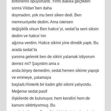
birbirlerini öpüyorlardı. Yirmi dakika geçtikten
sonra Vildan`ben daha
doymadım, yok mu beni siken dedi. Ben
memnuniyetle dedim. Ama istersen
değişiklik olsun Ben hatice`yi, sedat`ta seni siksin
dedim ve hatice`nin
ağzına verdim. Hatice sikimi yine dimdik yaptı. Bu
arada sedat`ta
yanıma gelerek ben de sikini yalamak istiyorum
demez mi? Şaşırdım ama o
anda birşey demedim, sedat hemen sikime yapıştı
ve emmeye, yalamaya
başladı.Histerik bir kadın gibi sikimi yalıyordu.
Meğerse sedat pasif
ilişkilerde de bulunuyor, hem kendini hem de
karısını siktirtiyormuş. Bu