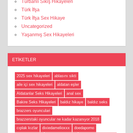
Türbanlı Sikiş Hikayeleri
Türk İfşa
Türk İfşa Sex Hikaye
Uncategorized
Yaşanmış Sex Hikayeleri
ETIKETLER
2025 sex hikayeleri
ablasını sikti
aile içi sex hikayeleri
aldatan eşler
Aldatanlar Seks Hikayeleri
anal sex
Bakire Seks Hikayeleri
baldız hikaye
baldız seks
brazzers oyunculari
brazzerstaki oyuncular ne kadar kazanıyor 2018
cıplak kızlar
dixiedamelioxxx
doedaporno