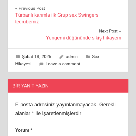
Yazı
Previous Post
Türbanlı karımla ilk Grup sex Swingers
gezinmesi
tecrübemiz
Next Post
Yengemi düğününde sikiş hikayem
Şubat 18, 2025
admin
Sex
Hikayesi
Leave a comment
BIR YANIT YAZIN
E-posta adresiniz yayınlanmayacak.
Gerekli
alanlar
*
ile işaretlenmişlerdir
Yorum
*