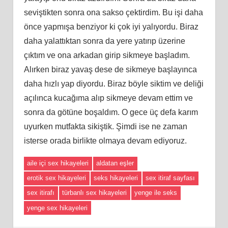
seviştikten sonra ona sakso çektirdim. Bu işi daha
önce yapmışa benziyor ki çok iyi yalıyordu. Biraz
daha yalattıktan sonra da yere yatırıp üzerine
çıktım ve ona arkadan girip sikmeye başladım.
Alırken biraz yavaş dese de sikmeye başlayınca
daha hızlı yap diyordu. Biraz böyle siktim ve deliği
açılınca kucağıma alıp sikmeye devam ettim ve
sonra da götüne boşaldım. O gece üç defa karım
uyurken mutfakta sikiştik. Şimdi ise ne zaman
isterse orada birlikte olmaya devam ediyoruz.
aile içi sex hikayeleri
aldatan eşler
erotik sex hikayeleri
seks hikayeleri
sex itiraf sayfası
sex itirafı
türbanlı sex hikayeleri
yenge ile seks
yenge sex hikayeleri