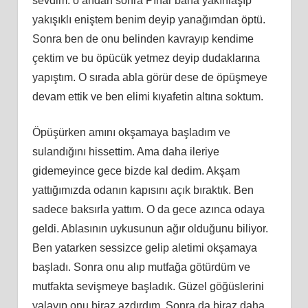
sevdim. o andan sonra Pınar bana yakınlaşıp
yakışıklı eniştem benim deyip yanağımdan öptü.
Sonra ben de onu belinden kavrayıp kendime
çektim ve bu öpücük yetmez deyip dudaklarına
yapıştım. O sırada abla görür dese de öpüşmeye
devam ettik ve ben elimi kıyafetin altına soktum.
Öpüşürken amını okşamaya başladım ve
sulandığını hissettim. Ama daha ileriye
gidemeyince gece bizde kal dedim. Akşam
yattığımızda odanın kapısını açık bıraktık. Ben
sadece baksırla yattım. O da gece azınca odaya
geldi. Ablasının uykusunun ağır olduğunu biliyor.
Ben yatarken sessizce gelip aletimi okşamaya
başladı. Sonra onu alıp mutfağa götürdüm ve
mutfakta sevişmeye başladık. Güzel göğüslerini
yalayıp onu biraz azdırdım. Sonra da biraz daha