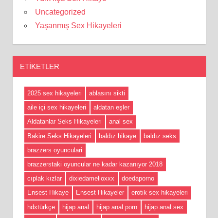
Uncategorized
Yaşanmış Sex Hikayeleri
ETIKETLER
2025 sex hikayeleri
ablasını sikti
aile içi sex hikayeleri
aldatan eşler
Aldatanlar Seks Hikayeleri
anal sex
Bakire Seks Hikayeleri
baldız hikaye
baldız seks
brazzers oyunculari
brazzerstaki oyuncular ne kadar kazanıyor 2018
cıplak kızlar
dixiedamelioxxx
doedaporno
Ensest Hikaye
Ensest Hikayeler
erotik sex hikayeleri
hdxtürkçe
hijap anal
hijap anal porn
hijap anal sex