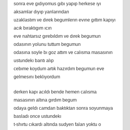
sonra eve gıdıyomus gıbı yapıp herkese ıyı
aksamlar dıyıp yanlarından
uzaklastım ve dırek begumlerın evıne gıttım kapıyı
acık bıraktıgım ıcın
eve nahtarsız gırebıldım ve dırek begumun
odasının yolunu tuttum begumun
odasına soyle bı goz attım ve calısma masasının
ustundekı bantı alıp
cebıme koydum artık hazırdım begumun eve
gelmesını beklıyordum
derken kapı acıldı bende hemen calısma
masasının altına gırdım begum
odaya geldı camdan baktıktan sonra soyunmaya
basladı once ustundekı
t-shırtu cıkardı altında sudyen falan yoktu o