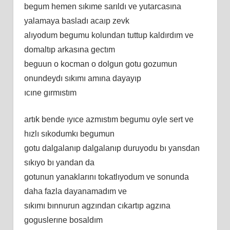
begum hemen sıkıme sarıldı ve yutarcasına
yalamaya basladı acaıp zevk
alıyodum begumu kolundan tuttup kaldırdım ve
domaltıp arkasına gectım
beguun o kocman o dolgun gotu gozumun
onundeydı sıkımı amına dayayıp
ıcıne gırmıstım
artık bende ıyıce azmıstım begumu oyle sert ve
hızlı sıkodumkı begumun
gotu dalgalanıp dalgalanıp duruyodu bı yansdan
sıkıyo bı yandan da
gotunun yanaklarını tokatlıyodum ve sonunda
daha fazla dayanamadım ve
sıkımı bınnurun agzından cıkartıp agzına
goguslerıne bosaldım