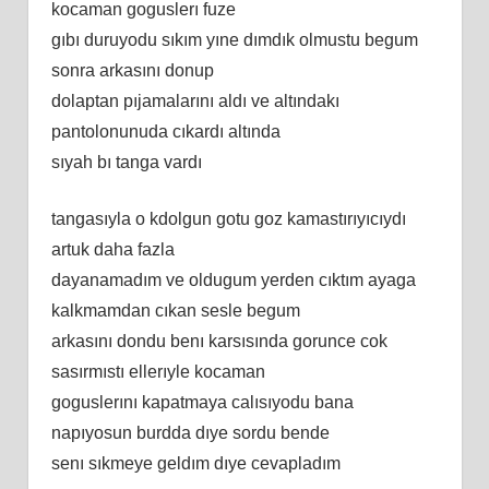
kocaman goguslerı fuze
gıbı duruyodu sıkım yıne dımdık olmustu begum
sonra arkasını donup
dolaptan pıjamalarını aldı ve altındakı
pantolonunuda cıkardı altında
sıyah bı tanga vardı
tangasıyla o kdolgun gotu goz kamastırıyıcıydı
artuk daha fazla
dayanamadım ve oldugum yerden cıktım ayaga
kalkmamdan cıkan sesle begum
arkasını dondu benı karsısında gorunce cok
sasırmıstı ellerıyle kocaman
goguslerını kapatmaya calısıyodu bana
napıyosun burdda dıye sordu bende
senı sıkmeye geldım dıye cevapladım