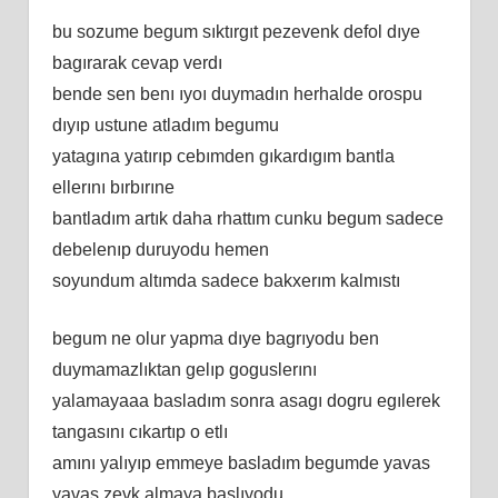
bu sozume begum sıktırgıt pezevenk defol dıye
bagırarak cevap verdı
bende sen benı ıyoı duymadın herhalde orospu
dıyıp ustune atladım begumu
yatagına yatırıp cebımden gıkardıgım bantla
ellerını bırbırıne
bantladım artık daha rhattım cunku begum sadece
debelenıp duruyodu hemen
soyundum altımda sadece bakxerım kalmıstı
begum ne olur yapma dıye bagrıyodu ben
duymamazlıktan gelıp goguslerını
yalamayaaa basladım sonra asagı dogru egılerek
tangasını cıkartıp o etlı
amını yalıyıp emmeye basladım begumde yavas
yavas zevk almaya baslıyodu