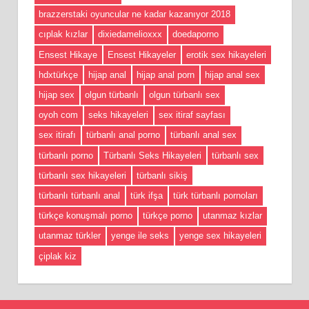
brazzerstaki oyuncular ne kadar kazanıyor 2018
cıplak kızlar
dixiedamelioxxx
doedaporno
Ensest Hikaye
Ensest Hikayeler
erotik sex hikayeleri
hdxtürkçe
hijap anal
hijap anal porn
hijap anal sex
hijap sex
olgun türbanlı
olgun türbanlı sex
oyoh com
seks hikayeleri
sex itiraf sayfası
sex itirafı
türbanlı anal porno
türbanlı anal sex
türbanlı porno
Türbanlı Seks Hikayeleri
türbanlı sex
türbanlı sex hikayeleri
türbanlı sikiş
türbanlı türbanlı anal
türk ifşa
türk türbanlı pornoları
türkçe konuşmalı porno
türkçe porno
utanmaz kızlar
utanmaz türkler
yenge ile seks
yenge sex hikayeleri
çiplak kiz