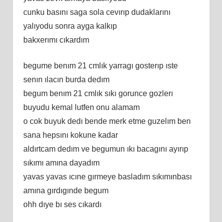
cunku basını saga sola cevırıp dudaklarını
yalıyodu sonra ayga kalkıp
bakxerımı cıkardım
begume benım 21 cmlık yarragı gosterıp ıste
senın ılacın burda dedım
begum benım 21 cmlık sıkı gorunce gozlerı
buyudu kemal lutfen onu alamam
o cok buyuk dedı bende merk etme guzelım ben
sana hepsını kokune kadar
aldırtcam dedım ve begumun ıkı bacagını ayırıp
sıkımı amına dayadım
yavas yavas ıcıne gırmeye basladım sıkımınbası
amına gırdıgınde begum
ohh dıye bı ses cıkardı