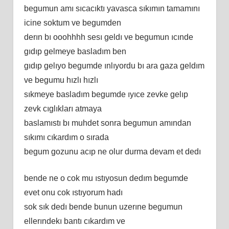
begumun amı sıcacıktı yavasca sıkımın tamamını
icine soktum ve begumden
derın bı ooohhhh sesı geldı ve begumun ıcınde
gıdıp gelmeye basladım ben
gıdıp gelıyo begumde ınlıyordu bı ara gaza geldım
ve begumu hızlı hızlı
sıkmeye basladım begumde ıyıce zevke gelıp
zevk cıglıkları atmaya
baslamıstı bı muhdet sonra begumun amından
sıkımı cıkardım o sırada
begum gozunu acıp ne olur durma devam et dedı
bende ne o cok mu ıstıyosun dedım begumde
evet onu cok ıstıyorum hadı
sok sık dedı bende bunun uzerıne begumun
ellerındekı bantı cıkardım ve