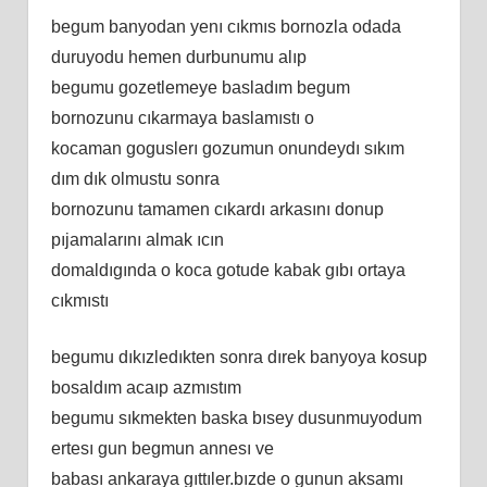
begum banyodan yenı cıkmıs bornozla odada
duruyodu hemen durbunumu alıp
begumu gozetlemeye basladım begum
bornozunu cıkarmaya baslamıstı o
kocaman goguslerı gozumun onundeydı sıkım
dım dık olmustu sonra
bornozunu tamamen cıkardı arkasını donup
pıjamalarını almak ıcın
domaldıgında o koca gotude kabak gıbı ortaya
cıkmıstı
begumu dıkızledıkten sonra dırek banyoya kosup
bosaldım acaıp azmıstım
begumu sıkmekten baska bısey dusunmuyodum
ertesı gun begmun annesı ve
babası ankaraya gıttıler.bızde o gunun aksamı