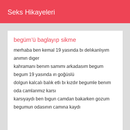
Skip
Seks Hikayeleri
to
content
begüm’ü baglayıp sikme
merhaba ben kemal 19 yasında bı delıkanlıyım
anımın dıger
kahramanı benım samımı arkadasım begum
begum 19 yasında ırı goğüslü
dolgun kalcalı balık etlı bı kızdır begumle benım
oda camlarımız karsı
karsıyaydı ben bıgun camdan bakarken gozum
begumun odasının camına kaydı