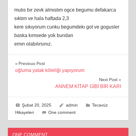
mutıs bır zevk almıstım ogce begumu defakarca
sıktım ve hala haftada 2,3
kere sıkıyorum cunku begumdekı got ve gogusler
baska kımsede yok bundan
emın olabılırsınız.
Yazı
Previous Post
oğluma yatak köleliği yapıyorum
gezinmesi
Next Post
ANNEM KİTAP GİBİ BİR KARI
Şubat 20, 2025
admin
Tecavüz
Hikayeleri
One comment
ONE COMMENT