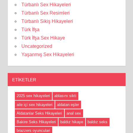
Türbanlı Sex Hikayeleri
Türbanlı Sex Resimleri
Türbanlı Sikiş Hikayeleri
Türk İfşa
Türk İfşa Sex Hikaye
Uncategorized
Yaşanmış Sex Hikayeleri
ETIKETLER
2025 sex hikayeleri
ablasını sikti
aile içi sex hikayeleri
aldatan eşler
Aldatanlar Seks Hikayeleri
anal sex
Bakire Seks Hikayeleri
baldız hikaye
baldız seks
brazzers oyunculari