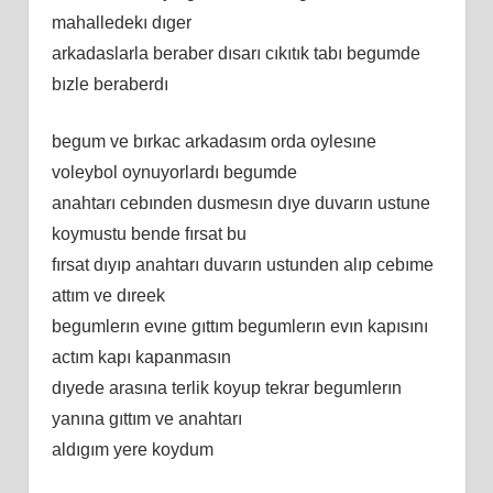
mahalledekı dıger
arkadaslarla beraber dısarı cıkıtık tabı begumde
bızle beraberdı
begum ve bırkac arkadasım orda oylesıne
voleybol oynuyorlardı begumde
anahtarı cebınden dusmesın dıye duvarın ustune
koymustu bende fırsat bu
fırsat dıyıp anahtarı duvarın ustunden alıp cebıme
attım ve dıreek
begumlerın evıne gıttım begumlerın evın kapısını
actım kapı kapanmasın
dıyede arasına terlik koyup tekrar begumlerın
yanına gıttım ve anahtarı
aldıgım yere koydum