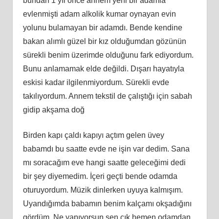
bundan 1 yıl önce annem yeni bir adamla
evlenmişti adam alkolik kumar oynayan evin
yolunu bulamayan bir adamdı. Bende kendine
bakan alımlı güzel bir kız olduğumdan gözünün
sürekli benim üzerimde olduğunu fark ediyordum.
Bunu anlamamak elde değildi. Dışarı hayatıyla
eskisi kadar ilgilenmiyordum. Sürekli evde
takılıyordum. Annem tekstil de çalıştığı için sabah
gidip akşama doğ
Birden kapı çaldı kapıyı açtım gelen üvey
babamdı bu saatte evde ne işin var dedim. Sana
mı soracağım eve hangi saatte geleceğimi dedi
bir şey diyemedim. İçeri geçti bende odamda
oturuyordum. Müzik dinlerken uyuya kalmışım.
Uyandığımda babamın benim kalçamı okşadığını
gördüm. Ne yapıyorsun sen çık hemen odamdan