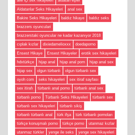
aile içi sex hikayeleri
aldatan eşler
Aldatanlar Seks Hikayeleri
anal sex
Bakire Seks Hikayeleri
baldız hikaye
baldız seks
brazzers oyunculari
brazzerstaki oyuncular ne kadar kazanıyor 2018
cıplak kızlar
dixiedamelioxxx
doedaporno
Ensest Hikaye
Ensest Hikayeler
erotik sex hikayeleri
hdxtürkçe
hijap anal
hijap anal porn
hijap anal sex
hijap sex
olgun türbanlı
olgun türbanlı sex
oyoh com
seks hikayeleri
sex itiraf sayfası
sex itirafı
türbanlı anal porno
türbanlı anal sex
türbanlı porno
Türbanlı Seks Hikayeleri
türbanlı sex
türbanlı sex hikayeleri
türbanlı sikiş
türbanlı türbanlı anal
türk ifşa
türk türbanlı pornoları
türkçe konuşmalı porno
türkçe porno
utanmaz kızlar
utanmaz türkler
yenge ile seks
yenge sex hikayeleri