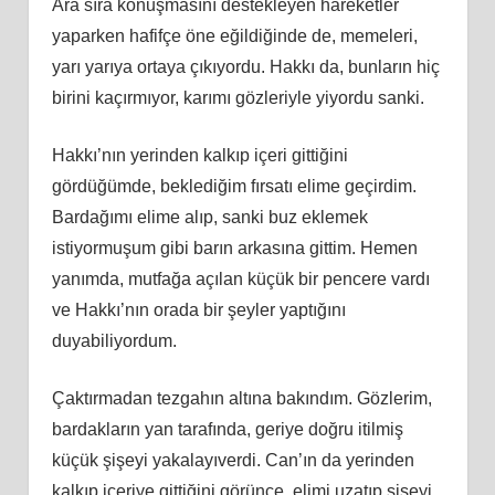
Ara sıra konuşmasını destekleyen hareketler
yaparken hafifçe öne eğildiğinde de, memeleri,
yarı yarıya ortaya çıkıyordu. Hakkı da, bunların hiç
birini kaçırmıyor, karımı gözleriyle yiyordu sanki.
Hakkı’nın yerinden kalkıp içeri gittiğini
gördüğümde, beklediğim fırsatı elime geçirdim.
Bardağımı elime alıp, sanki buz eklemek
istiyormuşum gibi barın arkasına gittim. Hemen
yanımda, mutfağa açılan küçük bir pencere vardı
ve Hakkı’nın orada bir şeyler yaptığını
duyabiliyordum.
Çaktırmadan tezgahın altına bakındım. Gözlerim,
bardakların yan tarafında, geriye doğru itilmiş
küçük şişeyi yakalayıverdi. Can’ın da yerinden
kalkıp içeriye gittiğini görünce, elimi uzatıp şişeyi