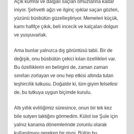
Açık kumral ve dalgalı saçları omuzlarına kadar
iniyor. Şehvetli ağzı ve ilginç ışıklar saçan gözleri,
yüzünü büsbütün güzelleştiriyor. Memeleri küçük,
karnı hafifçe çıkık, beli incecik ve kalçaları dolgun
ve yusyuvarlak.
Ama bunlar yalnızca dış görüntüsü tabii. Bir de
değişik, onu büsbütün çekici kılan özellikleri var.
Bu özelliklerin en belirgini de, zaman zaman
sınırları zorlayan ve onu hep etkisi altında tutan
teşhircilik tutkusu. Doğaldır ki, tüm giyim felsefesi
de, bu tutkuya uygun biçimde kurulu.
Altı yıllık evliliğimiz süresince, onun bir tek kez
bile sutyen taktığını görmedim. Külot ise Şule için
yalnız kanama dönemlerinde zorunlu olarak
kullanılması gereken bir giysi. Bütün bu