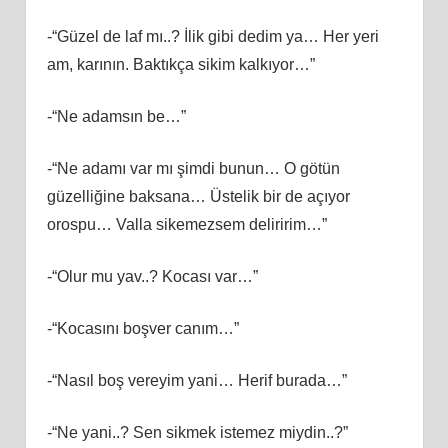
-“Güzel de laf mı..? İlik gibi dedim ya… Her yeri
am, karının. Baktıkça sikim kalkıyor…”
-“Ne adamsın be…”
-“Ne adamı var mı şimdi bunun… O götün
güzelliğine baksana… Üstelik bir de açıyor
orospu… Valla sikemezsem deliririm…”
-“Olur mu yav..? Kocası var…”
-“Kocasını boşver canım…”
-“Nasıl boş vereyim yani… Herif burada…”
-“Ne yani..? Sen sikmek istemez miydin..?”