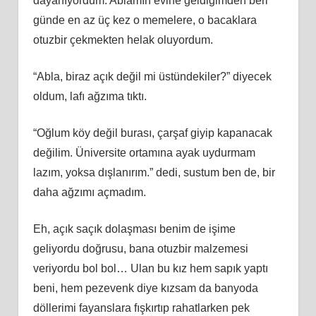
dayanıyordum. Ablamın evine geldiğimden beri
günde en az üç kez o memelere, o bacaklara
otuzbir çekmekten helak oluyordum.
“Abla, biraz açık değil mi üstündekiler?” diyecek
oldum, lafı ağzıma tıktı.
“Oğlum köy değil burası, çarşaf giyip kapanacak
değilim. Üniversite ortamına ayak uydurmam
lazım, yoksa dışlanırım.” dedi, sustum ben de, bir
daha ağzımı açmadım.
Eh, açık saçık dolaşması benim de işime
geliyordu doğrusu, bana otuzbir malzemesi
veriyordu bol bol… Ulan bu kız hem sapık yaptı
beni, hem pezevenk diye kızsam da banyoda
döllerimi fayanslara fışkırtıp rahatlarken pek