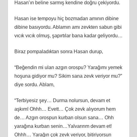
Hasan’ın beline sarmış kendine doğru çekiyordu.
Hasan ise tempoyu hiç bozmadan amının dibine
dibine basıyordu. Ablamın amı zevkten sabun gibi
vıcık vıcık olmuş, şapırtılar bana kadar geliyordu…
Biraz pompaladıktan sonra Hasan durup,
“Beğendin mi ulan azgın orospu? Yarağımı yemek
hoşuna gidiyor mu? Sikim sana zevk veriyor mu?”
diye sordu. Ablam,
“Terbiyesiz şey… Durma nolursun, devam et
aşkım! Ohhh… Evett… Çok zevk alıyorum hem
de… Azgın orospun kurban olsun sana… Ohh
yarağına kurban senin…Yalvarırım devam et!
Ohhh… Yarağın çok zevk veriyor, bitiriyorsun