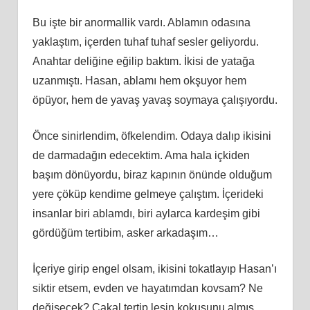
Bu işte bir anormallik vardı. Ablamın odasına
yaklaştım, içerden tuhaf tuhaf sesler geliyordu.
Anahtar deliğine eğilip baktım. İkisi de yatağa
uzanmıştı. Hasan, ablamı hem okşuyor hem
öpüyor, hem de yavaş yavaş soymaya çalışıyordu.
Önce sinirlendim, öfkelendim. Odaya dalıp ikisini
de darmadağın edecektim. Ama hala içkiden
başım dönüyordu, biraz kapının önünde olduğum
yere çöküp kendime gelmeye çalıştım. İçerideki
insanlar biri ablamdı, biri aylarca kardeşim gibi
gördüğüm tertibim, asker arkadaşım…
İçeriye girip engel olsam, ikisini tokatlayıp Hasan’ı
siktir etsem, evden ve hayatımdan kovsam? Ne
değişecek? Çakal tertip leşin kokusunu almış