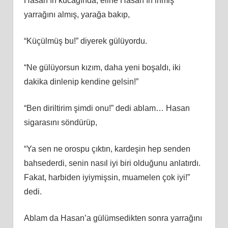
Hasan’ın kucağında, eline Hasan’ın inmiş
yarrağını almış, yarağa bakıp,
“Küçülmüş bu!” diyerek gülüyordu.
“Ne gülüyorsun kızım, daha yeni boşaldı, iki
dakika dinlenip kendine gelsin!”
“Ben diriltirim şimdi onu!” dedi ablam… Hasan
sigarasını söndürüp,
“Ya sen ne orospu çıktın, kardeşin hep senden
bahsederdi, senin nasıl iyi biri olduğunu anlatırdı.
Fakat, harbiden iyiymişsin, muamelen çok iyi!”
dedi.
Ablam da Hasan’a gülümsedikten sonra yarrağını