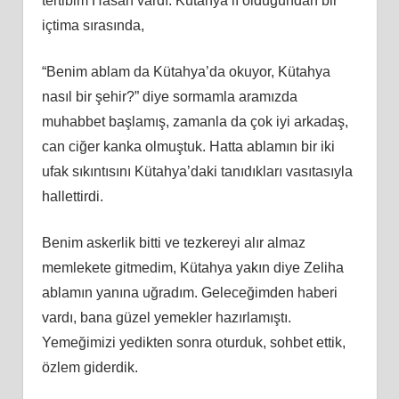
tertibim Hasan vardı. Kütahya’lı olduğundan bir
içtima sırasında,
“Benim ablam da Kütahya’da okuyor, Kütahya
nasıl bir şehir?” diye sormamla aramızda
muhabbet başlamış, zamanla da çok iyi arkadaş,
can ciğer kanka olmuştuk. Hatta ablamın bir iki
ufak sıkıntısını Kütahya’daki tanıdıkları vasıtasıyla
hallettirdi.
Benim askerlik bitti ve tezkereyi alır almaz
memlekete gitmedim, Kütahya yakın diye Zeliha
ablamın yanına uğradım. Geleceğimden haberi
vardı, bana güzel yemekler hazırlamıştı.
Yemeğimizi yedikten sonra oturduk, sohbet ettik,
özlem giderdik.