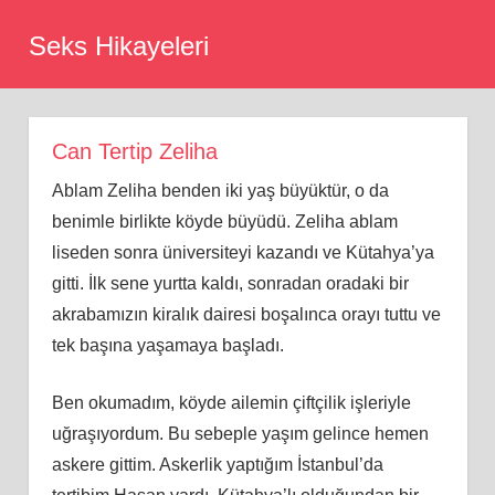
Skip
Seks Hikayeleri
to
content
Can Tertip Zeliha
Ablam Zeliha benden iki yaş büyüktür, o da
benimle birlikte köyde büyüdü. Zeliha ablam
liseden sonra üniversiteyi kazandı ve Kütahya’ya
gitti. İlk sene yurtta kaldı, sonradan oradaki bir
akrabamızın kiralık dairesi boşalınca orayı tuttu ve
tek başına yaşamaya başladı.
Ben okumadım, köyde ailemin çiftçilik işleriyle
uğraşıyordum. Bu sebeple yaşım gelince hemen
askere gittim. Askerlik yaptığım İstanbul’da