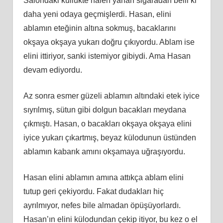
Salondaki küllükte halen yanan sigaradan belli ki
daha yeni odaya geçmişlerdi. Hasan, elini
ablamın eteğinin altına sokmuş, bacaklarını
okşaya okşaya yukarı doğru çıkıyordu. Ablam ise
elini ittiriyor, sanki istemiyor gibiydi. Ama Hasan
devam ediyordu.
Az sonra esmer güzeli ablamın altındaki etek iyice
sıyrılmış, sütun gibi dolgun bacakları meydana
çıkmıştı. Hasan, o bacakları okşaya okşaya elini
iyice yukarı çıkartmış, beyaz külodunun üstünden
ablamın kabarık amını okşamaya uğraşıyordu.
Hasan elini ablamın amına attıkça ablam elini
tutup geri çekiyordu. Fakat dudakları hiç
ayrılmıyor, nefes bile almadan öpüşüyorlardı.
Hasan’ın elini külodundan çekip itiyor, bu kez o el