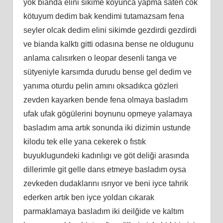
yok bianda elini sikime koyunca yapma saten cok
kötuyum dedim bak kendimi tutamazsam fena
seyler olcak dedim elini sikimde gezdirdi gezdirdi
ve bianda kalktı gitti odasına bense ne oldugunu
anlama calısırken o leopar desenli tanga ve
sütyeniyle karsımda durudu bense gel dedim ve
yanıma oturdu pelin amını oksadıkca gözleri
zevden kayarken bende fena olmaya basladım
ufak ufak gögülerini boynunu opmeye yalamaya
basladım ama artık sonunda iki dizimin ustunde
kilodu tek elle yana cekerek o fıstık
buyuklugundeki kadınlıgı ve göt deliği arasında
dillerimle git gelle dans etmeye basladım oysa
zevkeden dudaklarını ısrıyor ve beni iyce tahrik
ederken artık ben iyce yoldan cıkarak
parmaklamaya basladım iki deilğide ve kaltım