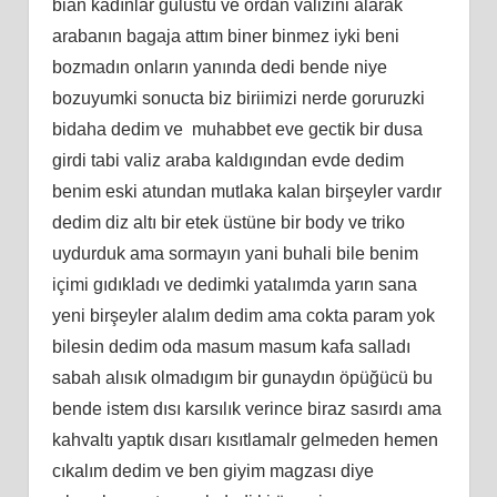
bian kadınlar gulustu ve ordan valizini alarak
arabanın bagaja attım biner binmez iyki beni
bozmadın onların yanında dedi bende niye
bozuyumki sonucta biz biriimizi nerde goruruzki
bidaha dedim ve muhabbet eve gectik bir dusa
girdi tabi valiz araba kaldıgından evde dedim
benim eski atundan mutlaka kalan birşeyler vardır
dedim diz altı bir etek üstüne bir body ve triko
uydurduk ama sormayın yani buhali bile benim
içimi gıdıkladı ve dedimki yatalımda yarın sana
yeni birşeyler alalım dedim ama cokta param yok
bilesin dedim oda masum masum kafa salladı
sabah alısık olmadıgım bir gunaydın öpüğücü bu
bende istem dısı karsılık verince biraz sasırdı ama
kahvaltı yaptık dısarı kısıtlamalr gelmeden hemen
cıkalım dedim ve ben giyim magzası diye