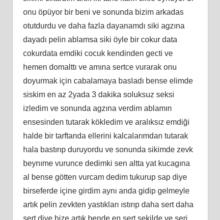
onu öpüyor bir beni ve sonunda bizim arkadas
otutdurdu ve daha fazla dayanamdı siki agzına
dayadı pelin ablamsa siki öyle bir cokur data
cokurdata emdiki cocuk kendinden gecti ve
hemen domalttı ve amına sertce vurarak onu
doyurmak için cabalamaya basladı bense elimde
siskim en az 2yada 3 dakika soluksuz seksi
izledim ve sonunda agzına verdim ablamın
ensesinden tutarak kökledim ve aralıksız emdiği
halde bir tarftanda ellerini kalcalarımdan tutarak
hala bastırıp duruyordu ve sonunda sikimde zevk
beynıme vurunce dedimki sen altta yat kucagına
al bense götten vurcam dedim tukurup sap diye
birseferde içine girdim aynı anda gidip gelmeyle
artık pelin zevkten yastıkları ıstırıp daha sert daha
sert diye bize artık bende en sert sekilde ve seri