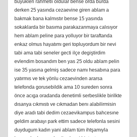
buyukleri rahmetli oldular bense orda burda
derken 25 yasında cezaevine giren ablam a
bakmak bana kalmıstır bense 15 yasında
sokaklarda bir basıma parakazanmaya calısıyor
hem ablam peline para yolluyor bir taraftanda
enkaz olmus hayatımı geri topluyordum bir nevi
tabi ama tabi seneler gecti ilçe degiştirdim
evlendim bosandım ben yas 25 oldu ablam pelin
ise 35 yasına gelmiş sadece namı hesabına para
yatırmıs ve tek yönlu cezaevinden ararsa
telefonda gorusebildik ama 10 sureden sonra
önce acıga oradanda denetimli serbeslikle birilkte
dısarıya cıkmıstı ve cıkmadan benı alabilirmisin
diye aradı tabi dedim cezaevikampus bahcesıne
geldim arabayı park ettim sadece telefonla sesini
duydugum kadın yani ablam tüm ihtşamıyla