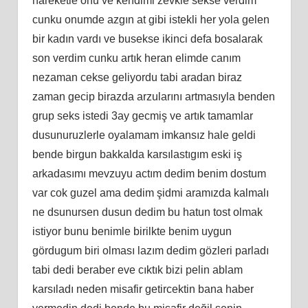
hareketle onu ve kendimi zevkle sekse verdim
cunku onumde azgın at gibi istekli her yola gelen
bir kadın vardı ve busekse ikinci defa bosalarak
son verdim cunku artık heran elimde canım
nezaman cekse geliyordu tabi aradan biraz
zaman gecip birazda arzularını artmasıyla benden
grup seks istedi 3ay gecmiş ve artık tamamlar
dusunuruzlerle oyalamam imkansız hale geldi
bende birgun bakkalda karsılastıgım eski iş
arkadasımı mevzuyu actım dedim benim dostum
var cok guzel ama dedim şidmi aramızda kalmalı
ne dsunursen dusun dedim bu hatun tost olmak
istiyor bunu benimle birilkte benim uygun
gördugum biri olması lazım dedim gözleri parladı
tabi dedi beraber eve cıktık bizi pelin ablam
karsıladı neden misafir getircektin bana haber