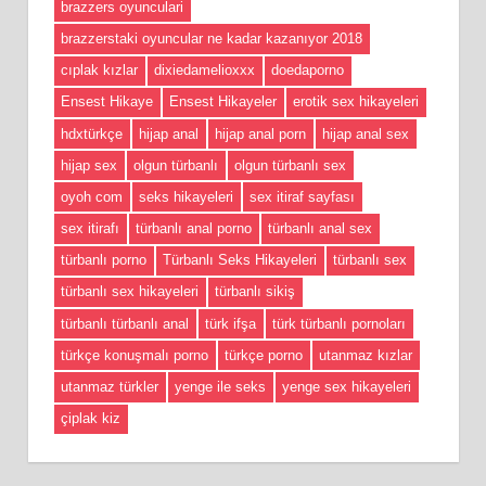
brazzers oyunculari
brazzerstaki oyuncular ne kadar kazanıyor 2018
cıplak kızlar
dixiedamelioxxx
doedaporno
Ensest Hikaye
Ensest Hikayeler
erotik sex hikayeleri
hdxtürkçe
hijap anal
hijap anal porn
hijap anal sex
hijap sex
olgun türbanlı
olgun türbanlı sex
oyoh com
seks hikayeleri
sex itiraf sayfası
sex itirafı
türbanlı anal porno
türbanlı anal sex
türbanlı porno
Türbanlı Seks Hikayeleri
türbanlı sex
türbanlı sex hikayeleri
türbanlı sikiş
türbanlı türbanlı anal
türk ifşa
türk türbanlı pornoları
türkçe konuşmalı porno
türkçe porno
utanmaz kızlar
utanmaz türkler
yenge ile seks
yenge sex hikayeleri
çiplak kiz