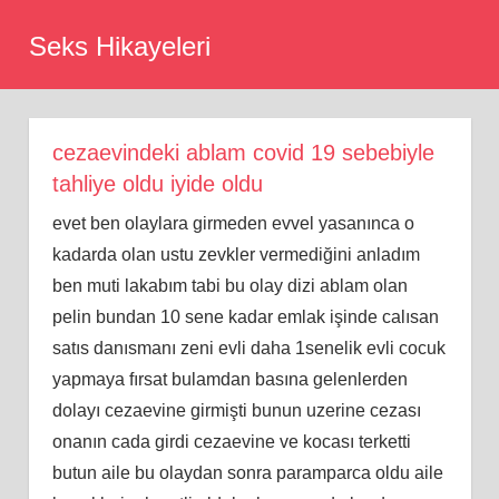
Skip
Seks Hikayeleri
to
content
cezaevindeki ablam covid 19 sebebiyle
tahliye oldu iyide oldu
evet ben olaylara girmeden evvel yasanınca o
kadarda olan ustu zevkler vermediğini anladım
ben muti lakabım tabi bu olay dizi ablam olan
pelin bundan 10 sene kadar emlak işinde calısan
satıs danısmanı zeni evli daha 1senelik evli cocuk
yapmaya fırsat bulamdan basına gelenlerden
dolayı cezaevine girmişti bunun uzerine cezası
onanın cada girdi cezaevine ve kocası terketti
butun aile bu olaydan sonra paramparca oldu aile