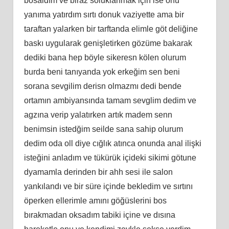
bosaldım ve biraz soluklanmak için ise onu
yanıma yatırdım sırtı donuk vaziyette ama bir
taraftan yalarken bir tarftanda elimle göt deliğine
baskı uygularak genişletirken gözüme bakarak
dediki bana hep böyle sikeresn kölen olurum
burda beni tanıyanda yok erkeğim sen beni
sorana sevgilim derisn olmazmı dedi bende
ortamın ambiyansında tamam sevglim dedim ve
agzına verip yalatırken artık madem senn
benimsin istedğim seilde sana sahip olurum
dedim oda oll diye cığlık atınca onunda anal ilişki
isteğini anladım ve tükürük içideki sikimi götune
dyamamla derinden bir ahh sesi ile salon
yankılandı ve bir süre içinde bekledim ve sırtını
öperken ellerimle amını göğüslerini bos
bırakmadan oksadım tabiki içine ve dısına