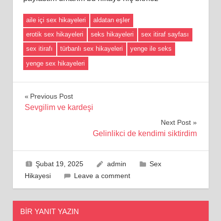
aile içi sex hikayeleri
aldatan eşler
erotik sex hikayeleri
seks hikayeleri
sex itiraf sayfası
sex itirafı
türbanlı sex hikayeleri
yenge ile seks
yenge sex hikayeleri
Yazı
Previous Post
Sevgilim ve kardeşi
gezinmesi
Next Post
Gelinlikci de kendimi siktirdim
Şubat 19, 2025
admin
Sex
Hikayesi
Leave a comment
BIR YANIT YAZIN