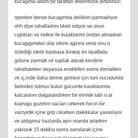
kucagıma aldım bir taraftan dillerimizle birbirimizi
operken bense kucagımda delikleri parmaklıyor
ohh diye rahatladımı bbeli ediyor ve onun
cıglıkları ve nefesi ile kulaklarımı ondan almadıan
kucagıgımdan alıp sikimi agzına verip onu o
özlediği sikile basbasa bırakıp bir taraftada
götune parmak ve saplak atarak kendimi
rahatlatırken doyasıza emdiklten sonra domalttım
ve iç,inde daha derine girmesi için tum vucudumla
belinden tutmus butun gucumle kasıklarımla
kalcalarını dalgalandırken bir elimde tabi o at
kuyrugu guzelim sacları cekerek hırcın bir
vaziyette içine girp cıkarken dakikkalar yavaslıyor
ve aldıgımız hazlarda aynı oranda artarken
yaklasık 15 dakkia sonra sarsılarak içine