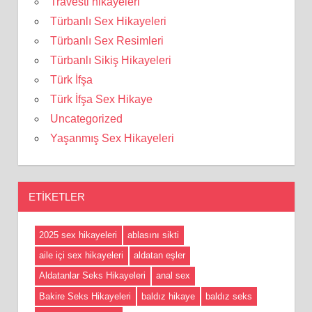
Travesti hikayeleri
Türbanlı Sex Hikayeleri
Türbanlı Sex Resimleri
Türbanlı Sikiş Hikayeleri
Türk İfşa
Türk İfşa Sex Hikaye
Uncategorized
Yaşanmış Sex Hikayeleri
ETIKETLER
2025 sex hikayeleri
ablasını sikti
aile içi sex hikayeleri
aldatan eşler
Aldatanlar Seks Hikayeleri
anal sex
Bakire Seks Hikayeleri
baldız hikaye
baldız seks