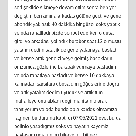
seri şekilde sikmeye devam ettim sonra ben yer
degiştim ben amına arkadas götüne gecti ve gene
abandık yaklasık 40 dakkika bir güzel seks yaptık
ve oda rahatlladı bizde sohbet ederken o dusa
girdi ve arkadası yolladık beraber saat 12 olmustu
yatalım dedim saat ikide gene yalamaya basladı
ve bense artık gene zirveye gelmiş bacaklarını
omzumda gözlerine bakarak vurmaya basladım
ve oda rahatlaya basladı ve bense 10 dakkaya
kalmadan sarsılarak bosaldım göğüslerine dogru
ve artk yatalım dedim uyuduk ve artık tum
mahalleye onu ablam degil manitam olarak
tanıtıyorum ve oda bende abla kardes olmamıza
ragmen bu duruma kaptırdı 07/05/2021 evet burda
pelinle yasadıgmız seks ve hayat hikayemizi
paylastım umarım bu hikaye hiç bitmez