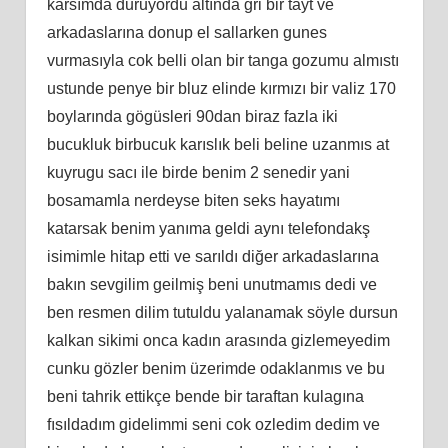
karsımda duruyordu altında gri bir tayt ve
arkadaslarına donup el sallarken gunes
vurmasıyla cok belli olan bir tanga gozumu almıstı
ustunde penye bir bluz elinde kırmızı bir valiz 170
boylarında gögüsleri 90dan biraz fazla iki
bucukluk birbucuk karıslık beli beline uzanmıs at
kuyrugu sacı ile birde benim 2 senedir yani
bosamamla nerdeyse biten seks hayatımı
katarsak benim yanıma geldi aynı telefondakş
isimimle hitap etti ve sarıldı diğer arkadaslarına
bakın sevgilim geilmiş beni unutmamıs dedi ve
ben resmen dilim tutuldu yalanamak söyle dursun
kalkan sikimi onca kadın arasında gizlemeyedim
cunku gözler benim üzerimde odaklanmıs ve bu
beni tahrik ettikçe bende bir taraftan kulagına
fısıldadım gidelimmi seni cok ozledim dedim ve