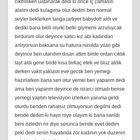
cıkmısken uatanarak dedi ki önce iç camasırı
alalım dedi kulagıma olur dedim ben normal
seyler beklerken tanga jartiyer babydoll aldı ve
dediki bana belli olurki belki giymemi arzuluycak
birdurum olur deyince satıcı kız abi kadından
anlıyorsun baksana su hatuna nasılda yılan gibi
deyince ben utandım dısarı attım birde ordan cıktık
tayt aldı gene birde kısa birkaç etek ve bluz aldık
derken vakit yaklastı eve gectik ben yemegi
hazırlarken bana sen otur yemei ben yaparım dedi
ama ben yaparım deyince de ısrarcı olmadı bense
yemegi yaptım televizyon izlerken yanıma geldi
oturdu benden rahatsız olmuyorsun degilmi dedi
bende dedim ki hayır niye olayım ki bana sarıldı
beni özledin mi diye sorunca bende evet dedim
peki dedi senin hayatında zor kadının yok duzenin