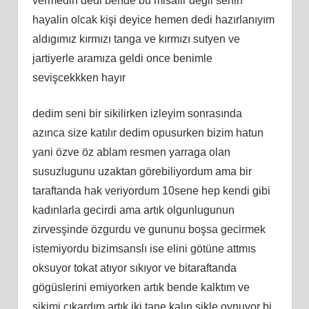
vermedin dedi bende bu misafir değil senin
hayalin olcak kişi deyice hemen dedi hazırlanıyım
aldıgımız kırmızı tanga ve kırmızı sutyen ve
jartiyerle aramıza geldi once benimle
sevişcekkken hayır
dedim seni bir sikilirken izleyim sonrasında
azınca size katılır dedim opusurken bizim hatun
yani özve öz ablam resmen yarraga olan
susuzlugunu uzaktan görebiliyordum ama bir
taraftanda hak veriyordum 10sene hep kendi gibi
kadınlarla gecirdi ama artık olgunlugunun
zirvesşinde özgurdu ve gununu boşsa gecirmek
istemiyordu bizimsanslı ise elini götüne attmıs
oksuyor tokat atıyor sıkıyor ve bitaraftanda
gögüslerini emiyorken artık bende kalktım ve
sikimi cıkardım artık iki tane kalın sikle oynuyor bi