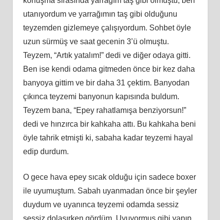
konuşma sırasında yarrağım taş gibi olmuştu, ben
utanıyordum ve yarrağımın taş gibi olduğunu
teyzemden gizlemeye çalışıyordum. Sohbet öyle
uzun sürmüş ve saat gecenin 3’ü olmuştu.
Teyzem, “Artık yatalım!” dedi ve diğer odaya gitti.
Ben ise kendi odama gitmeden önce bir kez daha
banyoya gittim ve bir daha 31 çektim. Banyodan
çıkınca teyzemi banyonun kapısında buldum.
Teyzem bana, “Epey rahatlamışa benziyorsun!”
dedi ve hınzırca bir kahkaha attı. Bu kahkaha beni
öyle tahrik etmişti ki, sabaha kadar teyzemi hayal
edip durdum.
O gece hava epey sıcak olduğu için sadece boxer
ile uyumuştum. Sabah uyanmadan önce bir şeyler
duydum ve uyanınca teyzemi odamda sessiz
sessiz dolaşırken gördüm. Uyuyormuş gibi yapıp