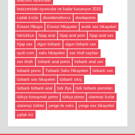
brazzers oyunculari
brazzerstaki oyuncular ne kadar kazanıyor 2018
cıplak kızlar
dixiedamelioxxx
doedaporno
Ensest Hikaye
Ensest Hikayeler
erotik sex hikayeleri
hdxtürkçe
hijap anal
hijap anal porn
hijap anal sex
hijap sex
olgun türbanlı
olgun türbanlı sex
oyoh com
seks hikayeleri
sex itiraf sayfası
sex itirafı
türbanlı anal porno
türbanlı anal sex
türbanlı porno
Türbanlı Seks Hikayeleri
türbanlı sex
türbanlı sex hikayeleri
türbanlı sikiş
türbanlı türbanlı anal
türk ifşa
türk türbanlı pornoları
türkçe konuşmalı porno
türkçe porno
utanmaz kızlar
utanmaz türkler
yenge ile seks
yenge sex hikayeleri
çiplak kiz