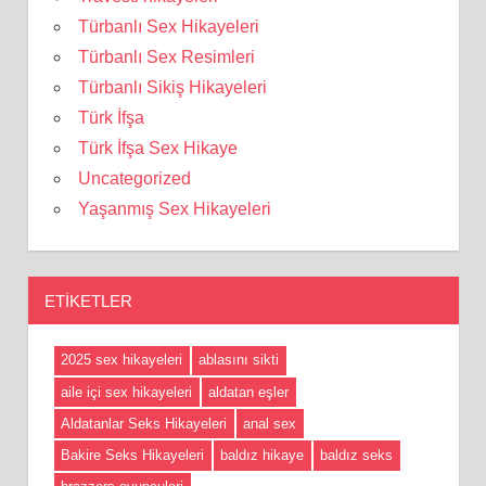
Türbanlı Sex Hikayeleri
Türbanlı Sex Resimleri
Türbanlı Sikiş Hikayeleri
Türk İfşa
Türk İfşa Sex Hikaye
Uncategorized
Yaşanmış Sex Hikayeleri
ETIKETLER
2025 sex hikayeleri
ablasını sikti
aile içi sex hikayeleri
aldatan eşler
Aldatanlar Seks Hikayeleri
anal sex
Bakire Seks Hikayeleri
baldız hikaye
baldız seks