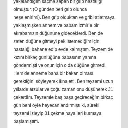
yakalandığım saçma sapan bir grip hastalığı
olmuştur. (O günden beri grip olunca
neşelenirim!). Ben grip olduktan ve gribi atlatmaya
yaklaşmışken annem ve babam İzmir’e bir
akrabamızın düğününe gideceklerdi. Ben de
zaten düğüne gitmeyi pek istemediğim için
hastalığı bahane edip evde kalmıştım. Teyzem de
kızını birkaç günlüğüne babasının yanına
göndermişti ve onun için o da düğüne gitmedi.
Hem de anneme bana bir bakan olması
gerektiğini söyleyerek ikna etti. Ben teyzemi uzun
yıllardır arzular ve çoğu zaman onu düşünerek 31
çekerdim. Teyzemle baş başa geçireceğim birkaç
gün beni öyle heyecanlandırmıştı ki, sürekli
teyzemi izleyip 31 çekme hayalleri kurmaya
başlamıştım.