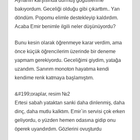
Aynanın karşısında durmuş göğüslerime
bakıyordum. Geceliği olduğu gibi çıkarttım.. Yan
döndüm. Popomu elimle destekleyip kaldırdım.
Acaba Emir benimle ilgili neler düşünüyordu?
Bunu kesin olarak öğrenmeye karar verdim, ama
önce küçük öğrencilerim üzerinde bir deneme
yapmam gerekiyordu. Geceliğimi giydim, yatağa
uzandım. Sanırım monoton hayatıma kendi
kendime renk katmaya başlamıştım.
&#199;oraplar, resim №2
Ertesi sabah yataktan sanki daha dinlenmiş, daha
dinç, daha mutlu kalktım. Emir`in servisi çok erken
geliyordu, o yüzden hemen odasına gidip onu
öperek uyandırdım. Gözlerini ovuşturdu