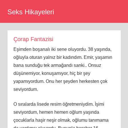
Skip
Seks Hikayeleri
to
content
Çorap Fantazisi
Eşimden boşanalı iki sene oluyordu. 38 yaşında,
oğluyla oturan yalnız bir kadındım. Emir, yaşamın
bana sunduğu tek armağandı sanki.. Onsuz
düşünemiyor, konuşamıyor, hiç bir şey
yapamıyordum. Onu her şeyden herkesten çok
seviyordum.
O sıralarda lisede resim öğretmeniydim. İşimi
seviyordum, hemen hemen oğlum yaşında
çocuklarla haşir neşir olmak, oğlumu tanımama