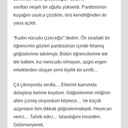
sınıftan neşeli bir uğultu yükseldi. Pardösünün
kuşağını usulca çözdüm, önü kendiliğinden iki
yana açıldı.
“Kadın vücudu çizeceğiz” dedim. Ön sıradaki bir
öğrencinin gözleri pardösünün içinde fırlamış
göğüslerime takılmıştı. Bütün öğrencilerime tek
tek baktım. kız mevcudu olmayan, azgın ergen
erkeklerden oluşan yirmi kişilik bir sınıftı…
Çıt çıkmıyordu sınıfta… Ellerimi karnımda
dolaştırıp belime koydum. Göğüslerimin iriliğinin
altını çizmiş oluyordum böylece… Ve küçük
azgınların tüm dikkati göğüslerimdeydi. Heyecan
verici… Tahrik edici… Islandığımı hissettim.
Gülümseyerek,