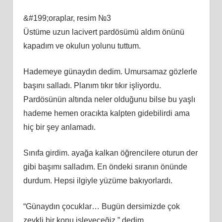
&#199;oraplar, resim №3
Üstüme uzun lacivert pardösümü aldım önünü
kapadım ve okulun yolunu tuttum.
Hademeye günaydın dedim. Umursamaz gözlerle
başını salladı. Planım tıkır tıkır işliyordu.
Pardösünün altında neler olduğunu bilse bu yaşlı
hademe hemen oracıkta kalpten gidebilirdi ama
hiç bir şey anlamadı.
Sınıfa girdim. ayağa kalkan öğrencilere oturun der
gibi başımı salladım. En öndeki sıranın önünde
durdum. Hepsi ilgiyle yüzüme bakıyorlardı.
“Günaydın çocuklar… Bugün dersimizde çok
zevkli bir konu işleyeceğiz.” dedim.