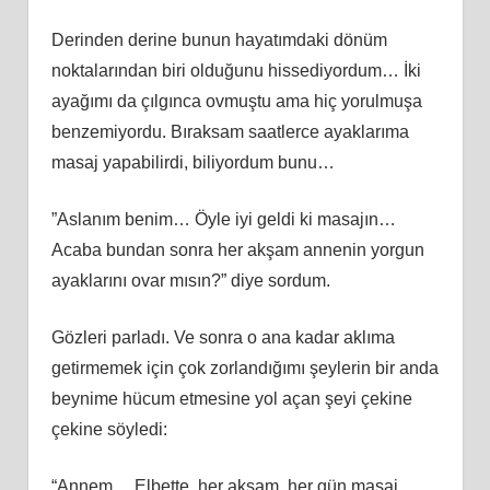
Derinden derine bunun hayatımdaki dönüm
noktalarından biri olduğunu hissediyordum… İki
ayağımı da çılgınca ovmuştu ama hiç yorulmuşa
benzemiyordu. Bıraksam saatlerce ayaklarıma
masaj yapabilirdi, biliyordum bunu…
”Aslanım benim… Öyle iyi geldi ki masajın…
Acaba bundan sonra her akşam annenin yorgun
ayaklarını ovar mısın?” diye sordum.
Gözleri parladı. Ve sonra o ana kadar aklıma
getirmemek için çok zorlandığımı şeylerin bir anda
beynime hücum etmesine yol açan şeyi çekine
çekine söyledi:
“Annem… Elbette, her akşam, her gün masaj