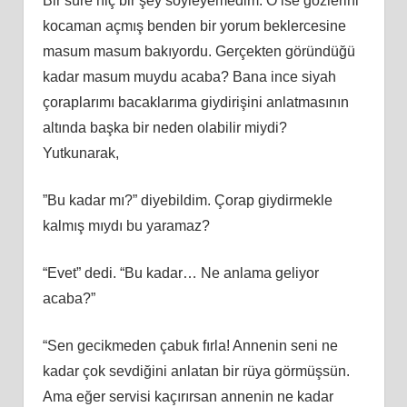
Bir süre hiç bir şey söyleyemedim. O ise gözlerini
kocaman açmış benden bir yorum beklercesine
masum masum bakıyordu. Gerçekten göründüğü
kadar masum muydu acaba? Bana ince siyah
çoraplarımı bacaklarıma giydirişini anlatmasının
altında başka bir neden olabilir miydi?
Yutkunarak,
”Bu kadar mı?” diyebildim. Çorap giydirmekle
kalmış mıydı bu yaramaz?
“Evet” dedi. “Bu kadar… Ne anlama geliyor
acaba?”
“Sen gecikmeden çabuk fırla! Annenin seni ne
kadar çok sevdiğini anlatan bir rüya görmüşsün.
Ama eğer servisi kaçırırsan annenin ne kadar