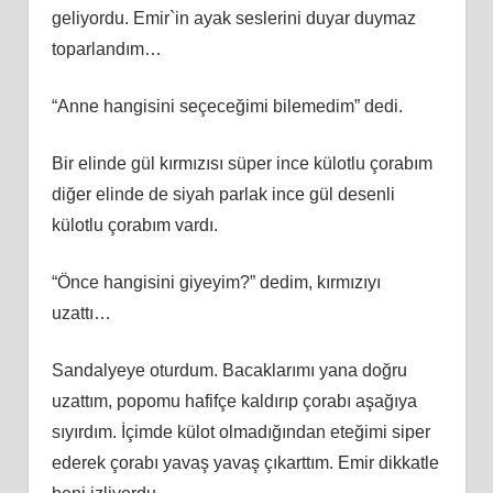
geliyordu. Emir`in ayak seslerini duyar duymaz
toparlandım…
“Anne hangisini seçeceğimi bilemedim” dedi.
Bir elinde gül kırmızısı süper ince külotlu çorabım
diğer elinde de siyah parlak ince gül desenli
külotlu çorabım vardı.
“Önce hangisini giyeyim?” dedim, kırmızıyı
uzattı…
Sandalyeye oturdum. Bacaklarımı yana doğru
uzattım, popomu hafifçe kaldırıp çorabı aşağıya
sıyırdım. İçimde külot olmadığından eteğimi siper
ederek çorabı yavaş yavaş çıkarttım. Emir dikkatle