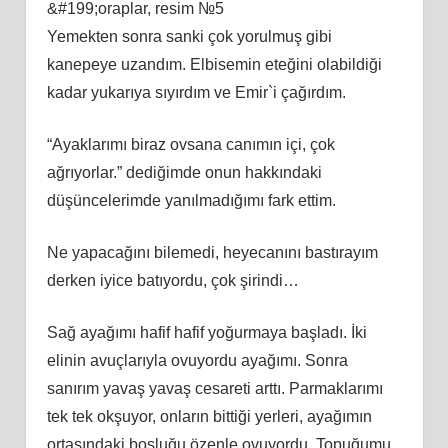
&#199;oraplar, resim №5
Yemekten sonra sanki çok yorulmuş gibi
kanepeye uzandım. Elbisemin eteğini olabildiği
kadar yukarıya sıyırdım ve Emir`i çağırdım.
“Ayaklarımı biraz ovsana canımın içi, çok
ağrıyorlar.” dediğimde onun hakkındaki
düşüncelerimde yanılmadığımı fark ettim.
Ne yapacağını bilemedi, heyecanını bastırayım
derken iyice batıyordu, çok şirindi…
Sağ ayağımı hafif hafif yoğurmaya başladı. İki
elinin avuçlarıyla ovuyordu ayağımı. Sonra
sanırım yavaş yavaş cesareti arttı. Parmaklarımı
tek tek okşuyor, onların bittiği yerleri, ayağımın
ortasındaki boşluğu özenle ovuyordu. Topuğumu