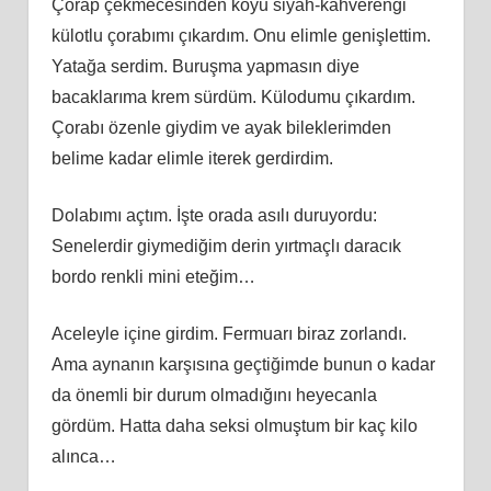
Çorap çekmecesinden koyu siyah-kahverengi
külotlu çorabımı çıkardım. Onu elimle genişlettim.
Yatağa serdim. Buruşma yapmasın diye
bacaklarıma krem sürdüm. Külodumu çıkardım.
Çorabı özenle giydim ve ayak bileklerimden
belime kadar elimle iterek gerdirdim.
Dolabımı açtım. İşte orada asılı duruyordu:
Senelerdir giymediğim derin yırtmaçlı daracık
bordo renkli mini eteğim…
Aceleyle içine girdim. Fermuarı biraz zorlandı.
Ama aynanın karşısına geçtiğimde bunun o kadar
da önemli bir durum olmadığını heyecanla
gördüm. Hatta daha seksi olmuştum bir kaç kilo
alınca…