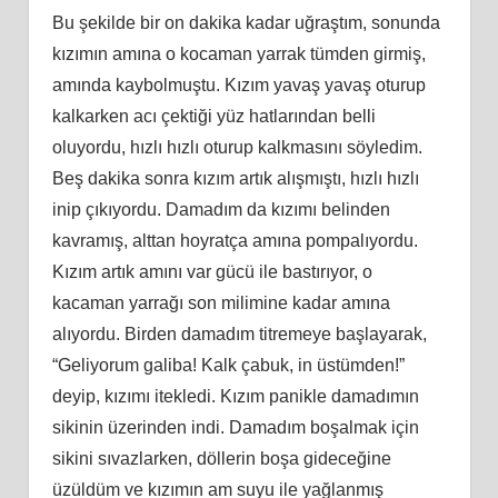
Bu şekilde bir on dakika kadar uğraştım, sonunda
kızımın amına o kocaman yarrak tümden girmiş,
amında kaybolmuştu. Kızım yavaş yavaş oturup
kalkarken acı çektiği yüz hatlarından belli
oluyordu, hızlı hızlı oturup kalkmasını söyledim.
Beş dakika sonra kızım artık alışmıştı, hızlı hızlı
inip çıkıyordu. Damadım da kızımı belinden
kavramış, alttan hoyratça amına pompalıyordu.
Kızım artık amını var gücü ile bastırıyor, o
kacaman yarrağı son milimine kadar amına
alıyordu. Birden damadım titremeye başlayarak,
“Geliyorum galiba! Kalk çabuk, in üstümden!”
deyip, kızımı itekledi. Kızım panikle damadımın
sikinin üzerinden indi. Damadım boşalmak için
sikini sıvazlarken, döllerin boşa gideceğine
üzüldüm ve kızımın am suyu ile yağlanmış