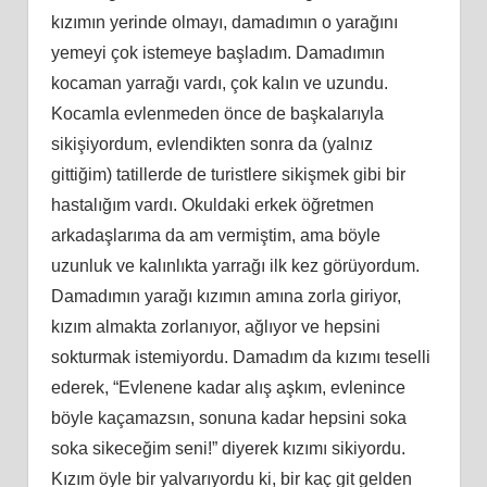
kızımın yerinde olmayı, damadımın o yarağını
yemeyi çok istemeye başladım. Damadımın
kocaman yarrağı vardı, çok kalın ve uzundu.
Kocamla evlenmeden önce de başkalarıyla
sikişiyordum, evlendikten sonra da (yalnız
gittiğim) tatillerde de turistlere sikişmek gibi bir
hastalığım vardı. Okuldaki erkek öğretmen
arkadaşlarıma da am vermiştim, ama böyle
uzunluk ve kalınlıkta yarrağı ilk kez görüyordum.
Damadımın yarağı kızımın amına zorla giriyor,
kızım almakta zorlanıyor, ağlıyor ve hepsini
sokturmak istemiyordu. Damadım da kızımı teselli
ederek, “Evlenene kadar alış aşkım, evlenince
böyle kaçamazsın, sonuna kadar hepsini soka
soka sikeceğim seni!” diyerek kızımı sikiyordu.
Kızım öyle bir yalvarıyordu ki, bir kaç git gelden