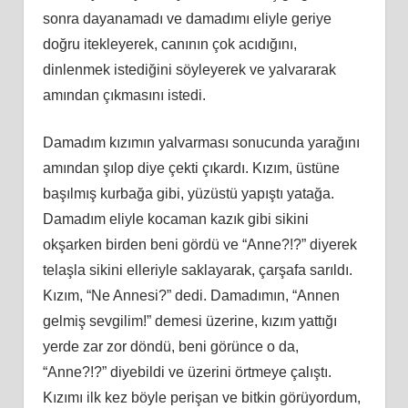
sonra dayanamadı ve damadımı eliyle geriye
doğru itekleyerek, canının çok acıdığını,
dinlenmek istediğini söyleyerek ve yalvararak
amından çıkmasını istedi.
Damadım kızımın yalvarması sonucunda yarağını
amından şılop diye çekti çıkardı. Kızım, üstüne
başılmış kurbağa gibi, yüzüstü yapıştı yatağa.
Damadım eliyle kocaman kazık gibi sikini
okşarken birden beni gördü ve “Anne?!?” diyerek
telaşla sikini elleriyle saklayarak, çarşafa sarıldı.
Kızım, “Ne Annesi?” dedi. Damadımın, “Annen
gelmiş sevgilim!” demesi üzerine, kızım yattığı
yerde zar zor döndü, beni görünce o da,
“Anne?!?” diyebildi ve üzerini örtmeye çalıştı.
Kızımı ilk kez böyle perişan ve bitkin görüyordum,