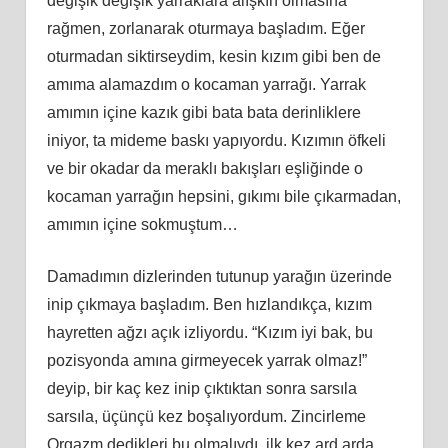
değişik değişik yarraklara alışkın olmasına
rağmen, zorlanarak oturmaya başladım. Eğer
oturmadan siktirseydim, kesin kızım gibi ben de
amıma alamazdım o kocaman yarrağı. Yarrak
amımın içine kazık gibi bata bata derinliklere
iniyor, ta mideme baskı yapıyordu. Kızımın öfkeli
ve bir okadar da meraklı bakışları eşliğinde o
kocaman yarrağın hepsini, gıkımı bile çıkarmadan,
amımın içine sokmuştum…
Damadımın dizlerinden tutunup yarağın üzerinde
inip çıkmaya başladım. Ben hızlandıkça, kızım
hayretten ağzı açık izliyordu. “Kızım iyi bak, bu
pozisyonda amına girmeyecek yarrak olmaz!”
deyip, bir kaç kez inip çıktıktan sonra sarsıla
sarsıla, üçünçü kez boşalıyordum. Zincirleme
Orgazm dedikleri bu olmalıydı, ilk kez ard arda