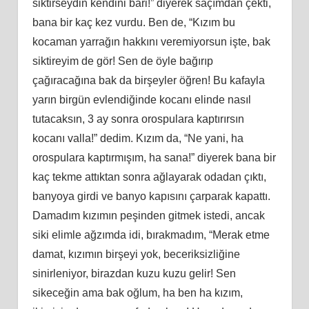
siktirseydin kendini bari!” diyerek saçımdan çekti,
bana bir kaç kez vurdu. Ben de, “Kızım bu
kocaman yarrağın hakkını veremiyorsun işte, bak
siktireyim de gör! Sen de öyle bağırıp
çağıracağına bak da birşeyler öğren! Bu kafayla
yarın birgün evlendiğinde kocanı elinde nasıl
tutacaksın, 3 ay sonra orospulara kaptırırsın
kocanı valla!” dedim. Kızım da, “Ne yani, ha
orospulara kaptırmışım, ha sana!” diyerek bana bir
kaç tekme attıktan sonra ağlayarak odadan çıktı,
banyoya girdi ve banyo kapısını çarparak kapattı.
Damadım kızımın peşinden gitmek istedi, ancak
siki elimle ağzımda idi, bırakmadım, “Merak etme
damat, kızımın birşeyi yok, beceriksizliğine
sinirleniyor, birazdan kuzu kuzu gelir! Sen
sikeceğin ama bak oğlum, ha ben ha kızım,