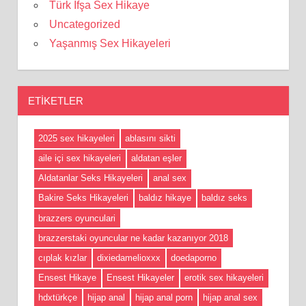
Türk İfşa Sex Hikaye
Uncategorized
Yaşanmış Sex Hikayeleri
ETIKETLER
2025 sex hikayeleri
ablasını sikti
aile içi sex hikayeleri
aldatan eşler
Aldatanlar Seks Hikayeleri
anal sex
Bakire Seks Hikayeleri
baldız hikaye
baldız seks
brazzers oyunculari
brazzerstaki oyuncular ne kadar kazanıyor 2018
cıplak kızlar
dixiedamelioxxx
doedaporno
Ensest Hikaye
Ensest Hikayeler
erotik sex hikayeleri
hdxtürkçe
hijap anal
hijap anal porn
hijap anal sex