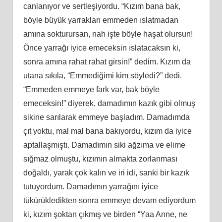
canlanıyor ve sertleşiyordu. “Kızım bana bak,
böyle büyük yarrakları emmeden ıslatmadan
amına sokturursan, nah işte böyle haşat olursun!
Önce yarrağı iyice emeceksin ıslatacaksın ki,
sonra amına rahat rahat girsin!” dedim. Kızım da
utana sıkıla, “Emmediğimi kim söyledi?” dedi.
“Emmeden emmeye fark var, bak böyle
emeceksin!” diyerek, damadımın kazık gibi olmuş
sikine sarılarak emmeye başladım. Damadımda
çıt yoktu, mal mal bana bakıyordu, kızım da iyice
aptallaşmıştı. Damadımın siki ağzıma ve elime
sığmaz olmuştu, kızımın almakta zorlanması
doğaldı, yarak çok kalın ve iri idi, sanki bir kazık
tutuyordum. Damadımın yarrağını iyice
tükürükledikten sonra emmeye devam ediyordum
ki, kızım şoktan çıkmış ve birden “Yaa Anne, ne