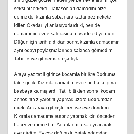
sırf o güzel gözleri nedeniyle ben evlenirdim, çok
seksi bir erkekti. Haftasonları damadım bize
gelmekte, kızımla sabahlara kadar gezmekete
idiler. Okadar iyi anlaşıyorlardı ki, ben de
damadımın evde kalmasına müsade ediyordum.
Düğün için tarih aldıktan sonra kızımla damadımın
aynı odayı paylaşmalarında sakınca görmedim.
Tabi ileriye gitmemeleri şartıyla!
Araya yaz tatili girince kocamla birlikte Bodruma
tatile gittik. Kızımla damadım evde bir haftalığına
başbaşa kalmışlardı. Tatil bittikten sonra, kocam
annesinin ziyaretini yapmak üzere Bodrumdan
direkt Ankaraya gitmişti, ben ise eve döndüm.
Kızımla damadıma sürpriz yapmak için önceden
haber vermemiştim. Anahtarımla kapıyı açarak
eve girdim. Ev çok dağınıktı. Yatak odamdan