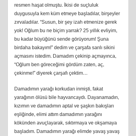
resmen haşat olmuştu. İkisi de suçluluk
duygusuyla kem küm etmeye başladılar, birşeyler
zırvaladılar. “Susun, bir şey izah etmenize gerek
yok! Oğlum bu ne biçim yarrak? 25 yıllık evliyim,
bu kadar büyüğünü sende görüyorum! Şuna
birdaha bakayım!” dedim ve çarşafa sarılı sikini
açmasını istedim. Damadım çekinip açmayınca,
“Oğlum ben göreceğimi gördüm zaten, aç,
çekinme!” diyerek çarşafı çektim…
Damadımın yarağı korkudan inmişti, fakat
yarağının ölüsü bile hayvancaydı. Dayanamadın,
kızımın ve damadımın aptal ve şaşkın bakışları
eşliğinde, elimi attım damadımın yarağını
kökünden avuçlayarak, sıktırmaya ve okşamaya
başladım. Damadımın yarağı elimde yavaş yavaş