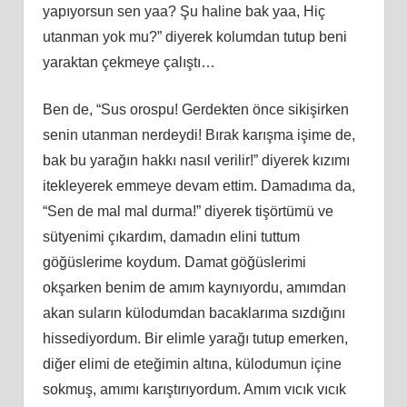
yapıyorsun sen yaa? Şu haline bak yaa, Hiç
utanman yok mu?” diyerek kolumdan tutup beni
yaraktan çekmeye çalıştı…
Ben de, “Sus orospu! Gerdekten önce sikişirken
senin utanman nerdeydi! Bırak karışma işime de,
bak bu yarağın hakkı nasıl verilir!” diyerek kızımı
itekleyerek emmeye devam ettim. Damadıma da,
“Sen de mal mal durma!” diyerek tişörtümü ve
sütyenimi çıkardım, damadın elini tuttum
göğüslerime koydum. Damat göğüslerimi
okşarken benim de amım kaynıyordu, amımdan
akan suların külodumdan bacaklarıma sızdığını
hissediyordum. Bir elimle yarağı tutup emerken,
diğer elimi de eteğimin altına, külodumun içine
sokmuş, amımı karıştırıyordum. Amım vıcık vıcık