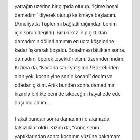
yarrağın üzerine bir çırpıda oturup, “İçime boşal
damadım!” diyerek oturup kalkmaya başladım.
(Ameliyatla Tüplerimi bağlattırdığımdan benim
için sorun değildi). Bir iki kez inip çıktıktan
damadımın dölleri amımın en ücra köşelerine
kadar fışkırarak boşaldı. Boşalması bittikten sonra,
damadımı öperek teşekkür ettim, üzerinden indim.
Kızıma da, “Kocana sarıl yat şimdi! Bak elinden
alan yok, kocan yine senin kocan!” dedim ve
odadan çıktım. Artık bundan sonra damadımın
kızımla birlikte beni de sikeceğini hayal ede ede
duşumu aldım…
Fakat bundan sonra damadım ile aramızda
tatsızlıklar oldu. Kızım da, “Anne senin
yaptıklarından sonra kocamın yüzüne bakamam