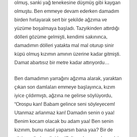
olmuş, sanki yağ tenekesine düşmüş gibi kaygan
olmuştu. Ben emmeye devam ederken damadım
birden hırlayarak sert bir şekilde ağzıma ve
yüzüme boşalmaya başladı. Tazyikinden attırdığı
dölleri gözüme gelmişti, kendimi sakınınca,
damadımın dölleri yatakta mal mal oturup sinir
küpü olmuş kızımın amının üzerine kadar gitmişti.
Damat abartısız bir metre kadar attırıyordu…
Ben damadımın yarrağını ağzıma alarak, yaraktan
çıkan son damlaları emmeye başlayınca, kızım
iyice çıldırmıştı, ağzına ne gelirse söylüyordu,
“Orospu karı! Babam gelince seni söyleyecem!
Utanmaz arlanmaz karı! Damadın senin o yaa!
Benim kocam olacak bu adam yaa! Ben senin
kızınım, bunu nasıl yaparsın bana yaa? Bir de