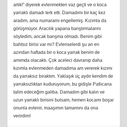
artık!” diyerek evlenmekten vaz geçti ve o koca
yarraklı damadı terk etti. Damadımı bir kaç kez
aradım, ama numaramı engellemiş. Kızımla da
görüşmüyor. Aracılık yapana barıştırmalarını
söyledim, ancak barışma olmadı. Benim gibi
bahtsız birisi var mı? Evlenselerdi şu an en
azından haftada bir o koca yarrak benim de
amımda olacaktı. Çok aceleci davranıp daha
kızımla evlenmeden damadıma am vererek kızımı
da yarraksız bıraktım. Yaklaşık üç aydır kendim de
yarraksızlıktan kuduruyorum, bu gidişle Patlıcana
talim edeceğim galiba. Damadım gibi kalın ve
uzun yarraklı birisini bulsam, hemen kocamı boşar
onunla evlenir, maaşımın tamamını da ona
verirdim!