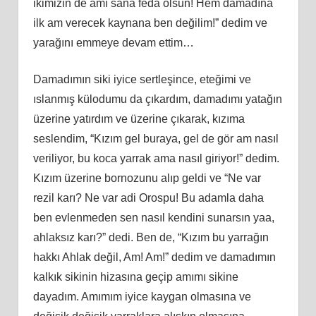
ikimizin de amı sana feda olsun! Hem damadına
ilk am verecek kaynana ben değilim!” dedim ve
yarağını emmeye devam ettim…
Damadımın siki iyice sertleşince, eteğimi ve
ıslanmış külodumu da çıkardım, damadımı yatağın
üzerine yatırdım ve üzerine çıkarak, kızıma
seslendim, “Kızım gel buraya, gel de gör am nasıl
veriliyor, bu koca yarrak ama nasıl giriyor!” dedim.
Kızım üzerine bornozunu alıp geldi ve “Ne var
rezil karı? Ne var adi Orospu! Bu adamla daha
ben evlenmeden sen nasıl kendini sunarsın yaa,
ahlaksız karı?” dedi. Ben de, “Kızım bu yarrağın
hakkı Ahlak değil, Am! Am!” dedim ve damadımın
kalkık sikinin hizasına geçip amımı sikine
dayadım. Amımım iyice kaygan olmasına ve