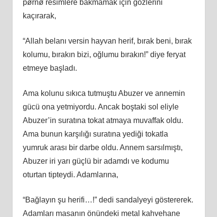
pørnø resimlere bakmamak için gözlerini
kaçırarak,
“Allah belanı versin hayvan herif, bırak beni, bırak
kolumu, bırakın bizi, oğlumu bırakın!” diye feryat
etmeye başladı.
Ama kolunu sıkıca tutmuştu Abuzer ve annemin
gücü ona yetmiyordu. Ancak boştaki sol eliyle
Abuzer’in suratına tokat atmaya muvaffak oldu.
Ama bunun karşılığı suratına yediği tokatla
yumruk arası bir darbe oldu. Annem sarsılmıştı,
Abuzer iri yarı güçlü bir adamdı ve kodumu
oturtan tipteydi. Adamlarına,
“Bağlayın şu herifi…!” dedi sandalyeyi göstererek.
Adamları masanın önündeki metal kahvehane