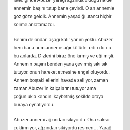
istediğinde Abuzer yarağı ağzında olduğu halde
annemin başını tutup bana çevirdi. O an annemle
göz göze geldik. Annemin yaşadığı utancı hiçbir
kelime anlatamazdı.
Benim de ondan aşağı kalır yanım yoktu. Abuzer
hem bana hem anneme ağır küfürler edip durdu
bu anlarda. Dizlerini biraz öne kırmış ve eğilmişti.
Annemin başını benden yana çevirmiş sıkı sıkı
tutuyor, onun hareket etmesine engel oluyordu.
Annem boştaki ellerini havada sallıyor, zaman
zaman Abuzer’in kalçalarını tutuyor ama
çoğunlukla kendini kaybetmiş şekilde oraya
buraya oynatıyordu.
Abuzer annemi ağzından sikiyordu. Ona sakso
çektirmiyor, ağzından sikiyordu resmen… Yarağı