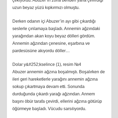
çekiyordu. Abuzer’in zorla benden yana çevirdiği
uzun beyaz yüzü kıpkırmızı olmuştu.
Derken odanın içi Abuzer’in ayı gibi çıkardığı
seslerle çınlamaya başladı. Annemin ağzındaki
yarağından akan koyu beyaz dölleri gördüm.
Annemin ağzından çenesine, eşarbına ve
pardesüsüne akıyordu döller…
Dolar y&#252;kselince (1), resim №4
Abuzer annemin ağzına boşalmıştı. Boşalırken de
ileri geri hareketlerle yarağını annemin ağzına
sokup çıkartmaya devam etti. Sonunda
durduğunda çıkardı yarağı ağzından. Annem
başını öbür tarafa çevirdi, ellerini ağzına götürüp
öğürmeye başladı. Vücudu sarsılıyordu.