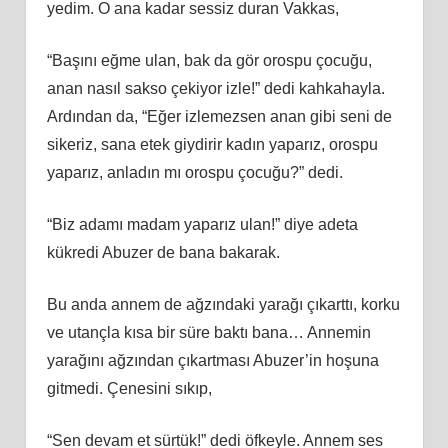
yedim. O ana kadar sessiz duran Vakkas,
“Başını eğme ulan, bak da gör orospu çocuğu,
anan nasıl sakso çekiyor izle!” dedi kahkahayla.
Ardından da, “Eğer izlemezsen anan gibi seni de
sikeriz, sana etek giydirir kadın yaparız, orospu
yaparız, anladın mı orospu çocuğu?” dedi.
“Biz adamı madam yaparız ulan!” diye adeta
kükredi Abuzer de bana bakarak.
Bu anda annem de ağzındaki yarağı çıkarttı, korku
ve utançla kısa bir süre baktı bana… Annemin
yarağını ağzından çıkartması Abuzer’in hoşuna
gitmedi. Çenesini sıkıp,
“Sen devam et sürtük!” dedi öfkeyle. Annem ses