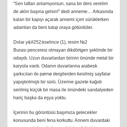
“Sen laftan anlamıyorsun, sana bir ders verelim
de aklın başına gelsin!” dedi anneme… Arkasında
kalan bir kapıyı açarak annemi içeri sürüklerken
adamları da beni tutup oraya götürdüler.
Dolar y&#252;kselince (1), resim №2
Burası penceresi olmayan dikdörtgen şeklinde bir
odaydı. Uzun duvarlardan birinin önünde metal bir
karyola vardı. Odanın duvarlarına arabesk
şarkıcıları ile pørnø dergilerden kesilmiş sayfalar
yapıştırılmıştı bir sürü. Üzerine gazete kağıdı
serilmiş küçük bir masa ile önündeki sandalyeden
hariç başka da eşya yoktu.
İçerinin bu görüntüsü başımıza gelecekler
konusunda beni fena korkuttu. Annem duvardaki