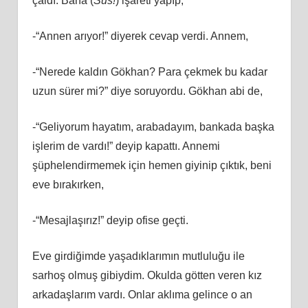
çaldı. Bana (
Sus!
) işareti yapıp,
-“Annen arıyor!” diyerek cevap verdi. Annem,
-“Nerede kaldın Gökhan? Para çekmek bu kadar
uzun sürer mi?” diye soruyordu. Gökhan abi de,
-“Geliyorum hayatım, arabadayım, bankada başka
işlerim de vardı!” deyip kapattı. Annemi
şüphelendirmemek için hemen giyinip çıktık, beni
eve bırakırken,
-“Mesajlaşırız!” deyip ofise geçti.
Eve girdiğimde yaşadıklarımın mutluluğu ile
sarhoş olmuş gibiydim. Okulda götten veren kız
arkadaşlarım vardı. Onlar aklıma gelince o an