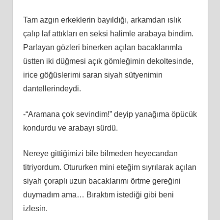
Tam azgın erkeklerin bayıldığı, arkamdan ıslık
çalıp laf attıkları en seksi halimle arabaya bindim.
Parlayan gözleri binerken açılan bacaklarımla
üstten iki düğmesi açık gömleğimin dekoltesinde,
irice göğüslerimi saran siyah sütyenimin
dantellerindeydi.
-“Aramana çok sevindim!” deyip yanağıma öpücük
kondurdu ve arabayı sürdü.
Nereye gittiğimizi bile bilmeden heyecandan
titriyordum. Otururken mini eteğim sıyrılarak açılan
siyah çoraplı uzun bacaklarımı örtme gereğini
duymadım ama… Bıraktım istediği gibi beni
izlesin.