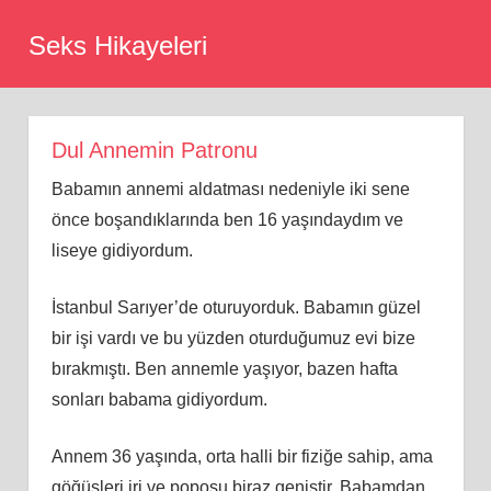
Skip
Seks Hikayeleri
to
content
Dul Annemin Patronu
Babamın annemi aldatması nedeniyle iki sene
önce boşandıklarında ben 16 yaşındaydım ve
liseye gidiyordum.
İstanbul Sarıyer’de oturuyorduk. Babamın güzel
bir işi vardı ve bu yüzden oturduğumuz evi bize
bırakmıştı. Ben annemle yaşıyor, bazen hafta
sonları babama gidiyordum.
Annem 36 yaşında, orta halli bir fiziğe sahip, ama
göğüsleri iri ve poposu biraz geniştir. Babamdan