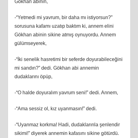
Gökhan abinin,
-“Yetmedi mi yavrum, bir daha mı istiyorsun?”
sorusuna kafamı uzatıp baktım ki, annem elini
Gökhan abinin sikine atmış oynuyordu. Annem
gülümseyerek,
-“İki senelik hasretimi bir seferde doyurabileceğini
mi sandın?” dedi. Gökhan abi annemin
dudaklarını öpüp,
-“O halde doyuralım yavrum seni!” dedi. Annem,
-“Ama sessiz ol, kız uyanmasın!” dedi.
-“Uyanmaz korkma! Hadi, dudaklarınla şenlendir
sikimi!” diyerek annemin kafasını sikine götürdü.