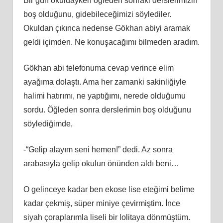
Bir gün okuldayken öğleden sonraki derslerimizin
boş olduğunu, gidebileceğimizi söylediler.
Okuldan çıkınca nedense Gökhan abiyi aramak
geldi içimden. Ne konuşacağımı bilmeden aradım.
Gökhan abi telefonuma cevap verince elim
ayağıma dolaştı. Ama her zamanki sakinliğiyle
halimi hatırımı, ne yaptığımı, nerede olduğumu
sordu. Öğleden sonra derslerimin boş olduğunu
söylediğimde,
-“Gelip alayım seni hemen!” dedi. Az sonra
arabasıyla gelip okulun önünden aldı beni…
O gelinceye kadar ben ekose lise eteğimi belime
kadar çekmiş, süper miniye çevirmiştim. İnce
siyah çoraplarımla liseli bir lolitaya dönmüştüm.