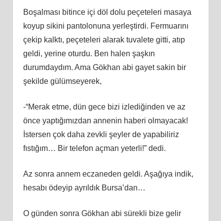
Boşalması bitince içi döl dolu peçeteleri masaya
koyup sikini pantolonuna yerleştirdi. Fermuarını
çekip kalktı, peçeteleri alarak tuvalete gitti, atıp
geldi, yerine oturdu. Ben halen şaşkın
durumdaydım. Ama Gökhan abi gayet sakin bir
şekilde gülümseyerek,
-“Merak etme, dün gece bizi izlediğinden ve az
önce yaptığımızdan annenin haberi olmayacak!
İstersen çok daha zevkli şeyler de yapabiliriz
fıstığım… Bir telefon açman yeterli!” dedi.
Az sonra annem eczaneden geldi. Aşağıya indik,
hesabı ödeyip ayrıldık Bursa’dan…
O günden sonra Gökhan abi sürekli bize gelir