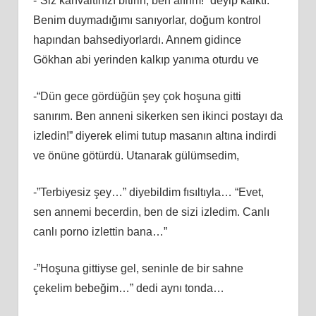
-“Siz kahvaltınızı bitirin, ben alırım!” deyip kalktı.
Benim duymadığımı sanıyorlar, doğum kontrol
hapından bahsediyorlardı. Annem gidince
Gökhan abi yerinden kalkıp yanıma oturdu ve
-“Dün gece gördüğün şey çok hoşuna gitti
sanırım. Ben anneni sikerken sen ikinci postayı da
izledin!” diyerek elimi tutup masanın altına indirdi
ve önüne götürdü. Utanarak gülümsedim,
-”Terbiyesiz şey…” diyebildim fısıltıyla… “Evet,
sen annemi becerdin, ben de sizi izledim. Canlı
canlı porno izlettin bana…”
-”Hoşuna gittiyse gel, seninle de bir sahne
çekelim bebeğim…” dedi aynı tonda…