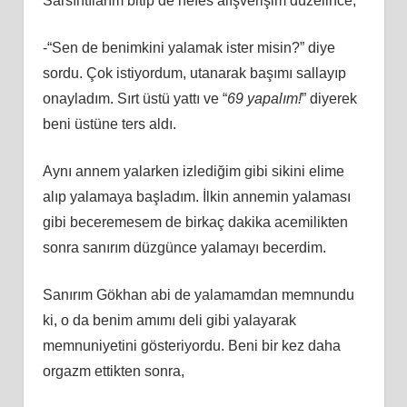
Sarsıntılarım bitip de nefes alışverişim düzelince,
-“Sen de benimkini yalamak ister misin?” diye
sordu. Çok istiyordum, utanarak başımı sallayıp
onayladım. Sırt üstü yattı ve “
69 yapalım!
” diyerek
beni üstüne ters aldı.
Aynı annem yalarken izlediğim gibi sikini elime
alıp yalamaya başladım. İlkin annemin yalaması
gibi beceremesem de birkaç dakika acemilikten
sonra sanırım düzgünce yalamayı becerdim.
Sanırım Gökhan abi de yalamamdan memnundu
ki, o da benim amımı deli gibi yalayarak
memnuniyetini gösteriyordu. Beni bir kez daha
orgazm ettikten sonra,