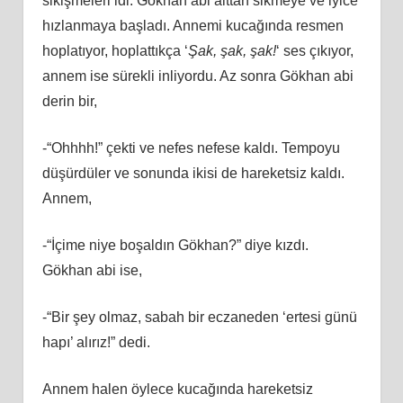
sikişmeleri idi. Gökhan abi alttan sikmeye ve iyice
hızlanmaya başladı. Annemi kucağında resmen
hoplatıyor, hoplattıkça ‘
Şak, şak, şak!
‘ ses çıkıyor,
annem ise sürekli inliyordu. Az sonra Gökhan abi
derin bir,
-“Ohhhh!” çekti ve nefes nefese kaldı. Tempoyu
düşürdüler ve sonunda ikisi de hareketsiz kaldı.
Annem,
-“İçime niye boşaldın Gökhan?” diye kızdı.
Gökhan abi ise,
-“Bir şey olmaz, sabah bir eczaneden ‘ertesi günü
hapı’ alırız!” dedi.
Annem halen öylece kucağında hareketsiz