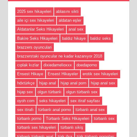
2025 sex hikayeleri
ablasını sikti
aile içi sex hikayeleri
aldatan eşler
Aldatanlar Seks Hikayeleri
anal sex
Bakire Seks Hikayeleri
baldız hikaye
baldız seks
brazzers oyunculari
brazzerstaki oyuncular ne kadar kazanıyor 2018
cıplak kızlar
dixiedamelioxxx
doedaporno
Ensest Hikaye
Ensest Hikayeler
erotik sex hikayeleri
hdxtürkçe
hijap anal
hijap anal porn
hijap anal sex
hijap sex
olgun türbanlı
olgun türbanlı sex
oyoh com
seks hikayeleri
sex itiraf sayfası
sex itirafı
türbanlı anal porno
türbanlı anal sex
türbanlı porno
Türbanlı Seks Hikayeleri
türbanlı sex
türbanlı sex hikayeleri
türbanlı sikiş
türbanlı türbanlı anal
türk ifşa
türk türbanlı pornoları