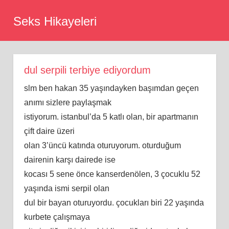
Skip
Seks Hikayeleri
to
content
dul serpili terbiye ediyordum
slm ben hakan 35 yaşındayken başımdan geçen
anımı sizlere paylaşmak
istiyorum. istanbul’da 5 katlı olan, bir apartmanın
çift daire üzeri
olan 3’üncü katında oturuyorum. oturduğum
dairenin karşı dairede ise
kocası 5 sene önce kanserdenölen, 3 çocuklu 52
yaşında ismi serpil olan
dul bir bayan oturuyordu. çocukları biri 22 yaşında
kurbete çalışmaya