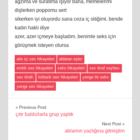
ağzıma ve suratıma işiyor bana, memelerimi
dişlerken poppomu sert
sikerken iyi oluyordu sana ceza iç sitiğimi. bende
kadın haklı diye
azer, azer içmeye başladım. benimle seks için
görüşmek isteyen olursa
aile içi sex hikayeleri
aldatan eşler
erotik sex hikayeleri
seks hikayeleri
sex itiraf sayfası
sex itirafı
türbanlı sex hikayeleri
yenge ile seks
yenge sex hikayeleri
Yazı
Previous Post
çıtır baldızlarla grup yaptık
gezinmesi
Next Post
ablamın yazlığına gitmiştim