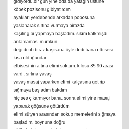
gidiyordu.bir gün yine oda da yatağın üstüne
köpek pozisonu gibiyatırdım
ayakları yerdebende arkadan poposuna
yaslanarak sırtına vurmaya birazda
kaşıtır gibi yapmaya başladım. sikim kalkmışdı
anlamaması mümkün
değildi.oh biraz kaşısana öyle dedi bana.elbisesi
kısa olduğundan
elbisesinin altına elimi soktum. kilosu 85 90 arası
vardı. sırtına yavaş
yavaş masaj yaparken elimi kalçasına getirip
sığmaya başladım bakdım
hiç ses çıkarmıyor bana. sonra elimi yine masaj
yaparak göğsüne götürdüm
elimi sütyen arasından sokup memelerini sığmaya
başladım. boynuna doğru