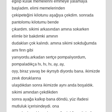
eğilip kulak memelerini emmeye yalamaya
başladım. elimi memelerinden
çekipeteğini kilotunu aşağıya çekdim. sonrada
pantolomu kilotumu bende
çıkardım. sikimi arkasından amına sokarken
elimle bir bakdımki amının
dudakları çok kalındı. amına sikimi sokduğumda
amı fırın gibi
yanıyordu.arkadan sertçe pompalıyordum,
pompaladıkça hı, hı, hı, ay, ay,
oyy, biraz yavaş be ıkyrsyb diyordu bana. ikimizde
zevk doruklarına
ulaşdıkdan sonra ikimizde aynı anda boşaldık.
sikimi amından çekdikden
sonra ayağa kalkıp bana döndü, yüz ifadesi
mutluluk içerisindeydi. ona