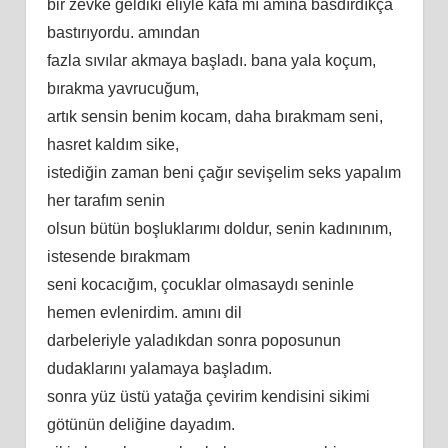
bir zevke geldiki eliyle kafa mı amına basdırdıkça
bastırıyordu. amından
fazla sıvılar akmaya başladı. bana yala koçum,
bırakma yavrucuğum,
artık sensin benim kocam, daha bırakmam seni,
hasret kaldım sike,
istediğin zaman beni çağır sevişelim seks yapalım
her tarafım senin
olsun bütün boşluklarımı doldur, senin kadınınım,
istesende bırakmam
seni kocacığım, çocuklar olmasaydı seninle
hemen evlenirdim. amını dil
darbeleriyle yaladıkdan sonra poposunun
dudaklarını yalamaya başladım.
sonra yüz üstü yatağa çevirim kendisini sikimi
götünün deliğine dayadım.