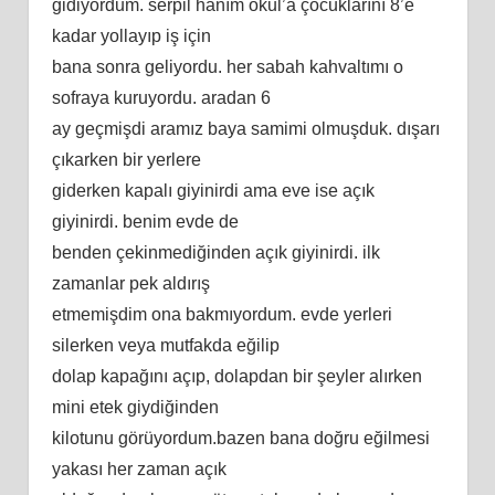
gidiyordum. serpil hanım okul’a çocuklarını 8’e
kadar yollayıp iş için
bana sonra geliyordu. her sabah kahvaltımı o
sofraya kuruyordu. aradan 6
ay geçmişdi aramız baya samimi olmuşduk. dışarı
çıkarken bir yerlere
giderken kapalı giyinirdi ama eve ise açık
giyinirdi. benim evde de
benden çekinmediğinden açık giyinirdi. ilk
zamanlar pek aldırış
etmemişdim ona bakmıyordum. evde yerleri
silerken veya mutfakda eğilip
dolap kapağını açıp, dolapdan bir şeyler alırken
mini etek giydiğinden
kilotunu görüyordum.bazen bana doğru eğilmesi
yakası her zaman açık