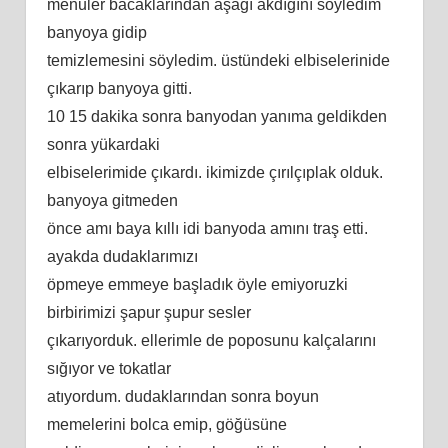
menuler bacaklarından aşağı akdığını söyledim
banyoya gidip
temizlemesini söyledim. üstündeki elbiselerinide
çıkarıp banyoya gitti.
10 15 dakika sonra banyodan yanıma geldikden
sonra yükardaki
elbiselerimide çıkardı. ikimizde çırılçıplak olduk.
banyoya gitmeden
önce amı baya kıllı idi banyoda amını traş etti.
ayakda dudaklarımızı
öpmeye emmeye başladık öyle emiyoruzki
birbirimizi şapur şupur sesler
çıkarıyorduk. ellerimle de poposunu kalçalarını
sığıyor ve tokatlar
atıyordum. dudaklarından sonra boyun
memelerini bolca emip, göğüsüne