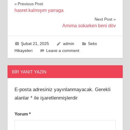
Yazı
Previous Post
hasret kalmışım yarraga
gezinmesi
Next Post
Amıma sokarken beni döv
Şubat 21, 2025
admin
Seks
Hikayeleri
Leave a comment
BIR YANIT YAZIN
E-posta adresiniz yayınlanmayacak.
Gerekli
alanlar
*
ile işaretlenmişlerdir
Yorum
*