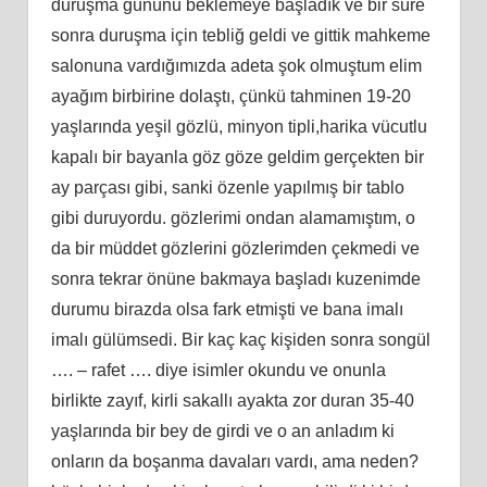
duruşma gününü beklemeye başladık ve bir süre
sonra duruşma için tebliğ geldi ve gittik mahkeme
salonuna vardığımızda adeta şok olmuştum elim
ayağım birbirine dolaştı, çünkü tahminen 19-20
yaşlarında yeşil gözlü, minyon tipli,harika vücutlu
kapalı bir bayanla göz göze geldim gerçekten bir
ay parçası gibi, sanki özenle yapılmış bir tablo
gibi duruyordu. gözlerimi ondan alamamıştım, o
da bir müddet gözlerini gözlerimden çekmedi ve
sonra tekrar önüne bakmaya başladı kuzenimde
durumu birazda olsa fark etmişti ve bana imalı
imalı gülümsedi. Bir kaç kaç kişiden sonra songül
…. – rafet …. diye isimler okundu ve onunla
birlikte zayıf, kirli sakallı ayakta zor duran 35-40
yaşlarında bir bey de girdi ve o an anladım ki
onların da boşanma davaları vardı, ama neden?