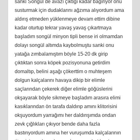
sanki Songül de avazı çıktığı kadar bağırıyor onu
susturmak için dudaklarını ağzıma alıyordum ama
aldırış etmeden yüklenmeye devam ettim dibine
kadar oturtup tekrar yavaş yavaş çıkartmaya
başladım songül minyon tipli bense iri olmamdan
dolayı songül altımda kaybolmuştu sanki onu
yatağa zımbalamıştım böyle 15-20 dk girip
çıktıktan sonra köpek pozisyonuna getirdim
domaltıp, belini aşağı çökerttim o muhteşem
dolgun kalçalarını havaya dikip bir elimle
saçlarından çekerek diğer elimle göğüslerini
okşayarak böyle sikmeye başladım arasıra elimi
kasıklarından ön tarafa daldırıp amını klitorisini
okşuyordum yarrağımı her daldırışımda ondan
zevk çığlıkları çıkıyor bende daha fazla
bastırıyordum amına her vuruşumda kalçalarının