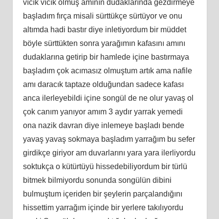
vıcık vıcık olmuş amının dudaklarında gezdirmeye
başladım fırça misali sürttükçe sürtüyor ve onu
altımda hadi bastır diye inletiyordum bir müddet
böyle sürttükten sonra yarağımın kafasını amını
dudaklarına getirip bir hamlede içine bastırmaya
başladım çok acımasız olmuştum artık ama nafile
amı daracık taptaze olduğundan sadece kafası
anca ilerleyebildi içine songül de ne olur yavaş ol
çok canım yanıyor amım 3 aydır yarrak yemedi
ona nazik davran diye inlemeye başladı bende
yavaş yavaş sokmaya başladım yarrağım bu sefer
girdikçe giriyor am duvarlarını yara yara ilerliyordu
soktukça o kütürtüyü hissedebiliyordum bir türlü
bitmek bilmiyordu sonunda songülün dibini
bulmuştum içeriden bir şeylerin parçalandığını
hissettim yarrağım içinde bir yerlere takılıyordu