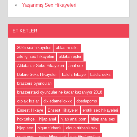
Yaşanmış Sex Hikayeleri
ETIKETLER
2025 sex hikayeleri
ablasını sikti
aile içi sex hikayeleri
aldatan eşler
Aldatanlar Seks Hikayeleri
anal sex
Bakire Seks Hikayeleri
baldız hikaye
baldız seks
brazzers oyunculari
brazzerstaki oyuncular ne kadar kazanıyor 2018
cıplak kızlar
dixiedamelioxxx
doedaporno
Ensest Hikaye
Ensest Hikayeler
erotik sex hikayeleri
hdxtürkçe
hijap anal
hijap anal porn
hijap anal sex
hijap sex
olgun türbanlı
olgun türbanlı sex
oyoh com
seks hikayeleri
sex itiraf sayfası