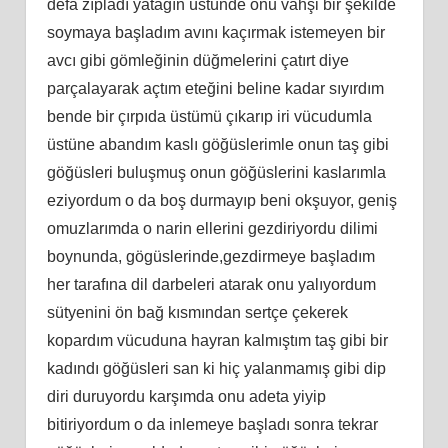
defa zıpladı yatağın üstünde onu vahşi bir şekilde
soymaya başladım avını kaçırmak istemeyen bir
avcı gibi gömleğinin düğmelerini çatırt diye
parçalayarak açtım eteğini beline kadar sıyırdım
bende bir çırpıda üstümü çıkarıp iri vücudumla
üstüne abandım kaslı göğüslerimle onun taş gibi
göğüsleri buluşmuş onun göğüslerini kaslarımla
eziyordum o da boş durmayıp beni okşuyor, geniş
omuzlarımda o narin ellerini gezdiriyordu dilimi
boynunda, gögüslerinde,gezdirmeye başladım
her tarafına dil darbeleri atarak onu yalıyordum
sütyenini ön bağ kısmından sertçe çekerek
kopardım vücuduna hayran kalmıştım taş gibi bir
kadındı göğüsleri san ki hiç yalanmamış gibi dip
diri duruyordu karşımda onu adeta yiyip
bitiriyordum o da inlemeye başladı sonra tekrar