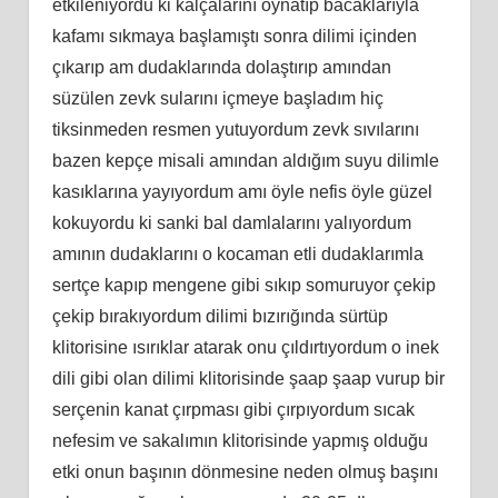
etkileniyordu ki kalçalarını oynatıp bacaklarıyla
kafamı sıkmaya başlamıştı sonra dilimi içinden
çıkarıp am dudaklarında dolaştırıp amından
süzülen zevk sularını içmeye başladım hiç
tiksinmeden resmen yutuyordum zevk sıvılarını
bazen kepçe misali amından aldığım suyu dilimle
kasıklarına yayıyordum amı öyle nefis öyle güzel
kokuyordu ki sanki bal damlalarını yalıyordum
amının dudaklarını o kocaman etli dudaklarımla
sertçe kapıp mengene gibi sıkıp somuruyor çekip
çekip bırakıyordum dilimi bızırığında sürtüp
klitorisine ısırıklar atarak onu çıldırtıyordum o inek
dili gibi olan dilimi klitorisinde şaap şaap vurup bir
serçenin kanat çırpması gibi çırpıyordum sıcak
nefesim ve sakalımın klitorisinde yapmış olduğu
etki onun başının dönmesine neden olmuş başını