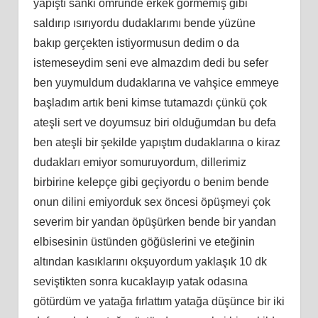
yapıştı sanki ömründe erkek görmemiş gibi
saldırıp ısırıyordu dudaklarımı bende yüzüne
bakıp gerçekten istiyormusun dedim o da
istemeseydim seni eve almazdım dedi bu sefer
ben yuymuldum dudaklarına ve vahşice emmeye
başladım artık beni kimse tutamazdı çünkü çok
ateşli sert ve doyumsuz biri olduğumdan bu defa
ben ateşli bir şekilde yapıştım dudaklarına o kiraz
dudakları emiyor somuruyordum, dillerimiz
birbirine kelepçe gibi geçiyordu o benim bende
onun dilini emiyorduk sex öncesi öpüşmeyi çok
severim bir yandan öpüşürken bende bir yandan
elbisesinin üstünden göğüslerini ve eteğinin
altından kasıklarını okşuyordum yaklaşık 10 dk
seviştikten sonra kucaklayıp yatak odasına
götürdüm ve yatağa fırlattım yatağa düşünce bir iki