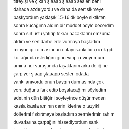
titreyişi ve çıkan şlaaap şlaaap sesleri beni
dahada azdırıyordu ve daha da sert sikmeye
başlıyordum yaklaşık 15-16 dk böyle siktikten
sonra kucağıma aldım bir müddet böyle becerdim
sonra sırt üstü yatırıp tekrar bacaklarını omzuma
aldım ve sert darbelerle vurmaya başladım
minyon ipli olmasından dolayı sanki bir çocuk gibi
kucağımda istediğim gibi evirip çeviriyordum
amına her vuruşumda taşaklarım arka deliğine
çarpıyor şlaap şlaaapp sesleri odada
yankılanıyordu onun baygın durmasında çok
yorulduğunu fark edip boşalacağımı söyledim
adetinin dün bittiğini söyleyince düşünmeden
kasıla kasıla amının derinliklerine o tazyikli
döllerimi fışkırtmaya başladım spermlerimin rahim
duvarlarına çarptığını hissediyordum sanki