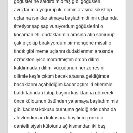
göğüslerine saldırdım o taş gibi göğüsleri
avuçlarımla yoğurup iki elimin arasına sıkıştırıp
uçlarına ısırıklar atmaya başladım dilimi uçlarında
titretiyor şap şap vuruyordum göğüslerini o
kocaman etli dudaklarımın arasına alıp somurup
çakip çekip bırakıyordum bir mengene misali o
fındık gibi meme uçlarını dudaklarımın arasında
ezmekten iyice morartmıştım ordan dilimi
kaldırmadan dilimi vücudunun her zerresini
dilimle keşfe çıktım bacak arasına geldiğimde
bacaklarını açabildiğim kadar açtım iri ellerimle
baldırlarından tutup başımı kasıklarına gömerek
önce külotunun üstünden yalamaya başladım mis
gibi kadınsı kokusu burnuma geldiğinde daha da
alevlendim am kokusuna bayılırım çünkü o
dantelli siyah külotunu ağ kısmından iki baş