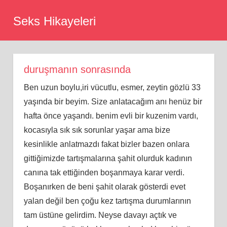
Skip
Seks Hikayeleri
to
content
duruşmanın sonrasında
Ben uzun boylu,iri vücutlu, esmer, zeytin gözlü 33
yaşında bir beyim. Size anlatacağım anı henüz bir
hafta önce yaşandı. benim evli bir kuzenim vardı,
kocasıyla sık sık sorunlar yaşar ama bize
kesinlikle anlatmazdı fakat bizler bazen onlara
gittiğimizde tartışmalarına şahit olurduk kadının
canına tak ettiğinden boşanmaya karar verdi.
Boşanırken de beni şahit olarak gösterdi evet
yalan değil ben çoğu kez tartışma durumlarının
tam üstüne gelirdim. Neyse davayı açtık ve