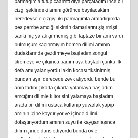
parmağımla tutup caarrrttt diye parçaladım ince bir
çizgi şeklindeki amını görünce bayılacaktım
neredeyse o çizgiyi iki parmağımla araladığımda
pes pembe amcığı sikimin damarlarını şişirmişti
sanki hiç yarak girmemiş gibi taptaze bir amı vardı
bulmuşum kaçırırmıyım hemen dilimi amının
dudaklarında gezdirmeye başladım songül
titremeye ve çılgınca bağırmaya başladı çünkü ilk
defa amı yalanıyordu lakin kocası tiksinirmiş,
bundan aşırı derecede zevk alıyordu bende bu
anın tadını çıkarta çıkarta yalamaya başladım
amcığını dilimle klitorisini yalamaya başladım
arada bir dilimi ustaca kullanıp yuvarlak yapıp
amının içine kaydırıyor ve içinde dilimi
dolaştırıyordum amının suyu ile kayganlaşınca
dilim içinde dans ediyordu bunda öyle