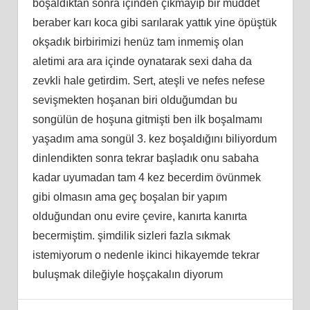
boşaldıktan sonra içinden çıkmayıp bir müddet
beraber karı koca gibi sarılarak yattık yine öpüştük
okşadık birbirimizi henüz tam inmemiş olan
aletimi ara ara içinde oynatarak sexi daha da
zevkli hale getirdim. Sert, ateşli ve nefes nefese
sevişmekten hoşanan biri olduğumdan bu
songülün de hoşuna gitmişti ben ilk boşalmamı
yaşadım ama songül 3. kez boşaldığını biliyordum
dinlendikten sonra tekrar başladık onu sabaha
kadar uyumadan tam 4 kez becerdim övünmek
gibi olmasın ama geç boşalan bir yapım
olduğundan onu evire çevire, kanırta kanırta
becermiştim. şimdilik sizleri fazla sıkmak
istemiyorum o nedenle ikinci hikayemde tekrar
buluşmak dileğiyle hoşçakalın diyorum