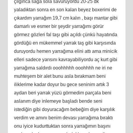
çılgınca sağa sola savuruyordu 20-25 dk
yaladıktan sonra en son kalan beyez boxerimi de
çıkardım yarrağım 19,7 cm kalın , başı mantar gibi
damarlı ve esmer bir şeydir yarrağımı görür
görmez gözleri fal taşı gibi açıldı çünkü hayatında
gördüğü en mükemmel yarrak taş gibi karşısında
duruyordu hemen yarrağıma elini attı ama minicik
elleri sadece yarısını kavrayabiliyordu aç kurt gibi
yarrağıma saldırdı ooohhhhh ooohhhh ne iri ne
muhteşem bir alet bunu asla bırakmam beni
iliklerime kadar doyur bu gece seninim artık 3
aydan beri yarrak yüzü görmedim parçala beni
aslanım diye inlemeye başladı bende seni
istediğin gibi doyuracağım bebeğim diye karşılık
verdim ve amını benim devası yarrağıma bıraktı
onu iyice kudurttuktan sonra yarrağımın başını