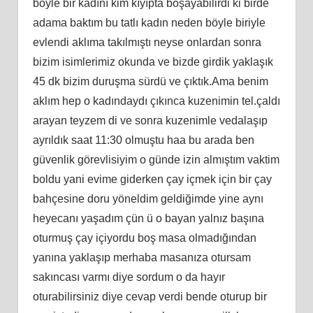
böyle bir kadını kim kıyıpta boşayabilirdi ki birde
adama baktım bu tatlı kadın neden böyle biriyle
evlendi aklıma takılmıştı neyse onlardan sonra
bizim isimlerimiz okunda ve bizde girdik yaklaşık
45 dk bizim duruşma sürdü ve çıktık.Ama benim
aklım hep o kadındaydı çıkınca kuzenimin tel.çaldı
arayan teyzem di ve sonra kuzenimle vedalaşıp
ayrıldık saat 11:30 olmuştu haa bu arada ben
güvenlik görevlisiyim o günde izin almıştım vaktim
boldu yani evime giderken çay içmek için bir çay
bahçesine doru yöneldim geldiğimde yine aynı
heyecanı yaşadım çün ü o bayan yalnız başına
oturmuş çay içiyordu boş masa olmadığından
yanına yaklaşıp merhaba masanıza otursam
sakıncası varmı diye sordum o da hayır
oturabilirsiniz diye cevap verdi bende oturup bir