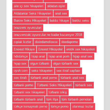
aile içi sex hikayeleri
aldatan eşler
Aldatanlar Seks Hikayeleri
anal sex
Bakire Seks Hikayeleri
baldız hikaye
baldız seks
brazzers oyunculari
brazzerstaki oyuncular ne kadar kazanıyor 2018
cıplak kızlar
dixiedamelioxxx
doedaporno
Ensest Hikaye
Ensest Hikayeler
erotik sex hikayeleri
hdxtürkçe
hijap anal
hijap anal porn
hijap anal sex
hijap sex
olgun türbanlı
olgun türbanlı sex
oyoh com
seks hikayeleri
sex itiraf sayfası
sex itirafı
türbanlı anal porno
türbanlı anal sex
türbanlı porno
Türbanlı Seks Hikayeleri
türbanlı sex
türbanlı sex hikayeleri
türbanlı sikiş
türbanlı türbanlı anal
türk ifşa
türk türbanlı pornoları
türkçe konuşmalı porno
türkçe porno
utanmaz kızlar