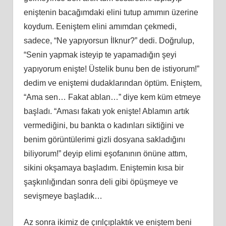
eniştenin bacağımdaki elini tutup amımın üzerine
koydum. Eeniştem elini amımdan çekmedi,
sadece, “Ne yapıyorsun İlknur?” dedi. Doğrulup,
“Senin yapmak isteyip te yapamadığın şeyi
yapıyorum enişte! Üstelik bunu ben de istiyorum!”
dedim ve eniştemi dudaklarından öptüm. Eniştem,
“Ama sen… Fakat ablan…” diye kem küm etmeye
başladı. “Aması fakatı yok enişte! Ablamın artık
vermediğini, bu bankta o kadınları siktiğini ve
benim görüntülerimi gizli dosyana sakladığını
biliyorum!” deyip elimi eşofanının önüne attım,
sikini okşamaya başladım. Eniştemin kısa bir
şaşkınlığından sonra deli gibi öpüşmeye ve
sevişmeye başladık…
Az sonra ikimiz de çırılçıplaktık ve eniştem beni