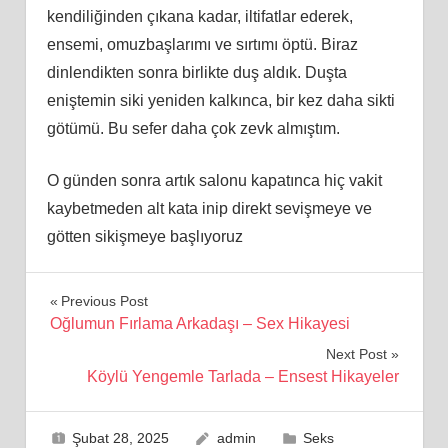
kendiliğinden çıkana kadar, iltifatlar ederek,
ensemi, omuzbaşlarımı ve sırtımı öptü. Biraz
dinlendikten sonra birlikte duş aldık. Duşta
eniştemin siki yeniden kalkınca, bir kez daha sikti
götümü. Bu sefer daha çok zevk almıştım.
O günden sonra artık salonu kapatınca hiç vakit
kaybetmeden alt kata inip direkt sevişmeye ve
götten sikişmeye başlıyoruz
Yazı
Previous Post
Oğlumun Fırlama Arkadaşı – Sex Hikayesi
gezinmesi
Next Post
Köylü Yengemle Tarlada – Ensest Hikayeler
Şubat 28, 2025
admin
Seks