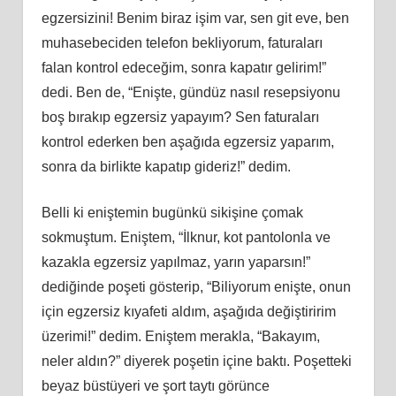
egzersizini! Benim biraz işim var, sen git eve, ben
muhasebeciden telefon bekliyorum, faturaları
falan kontrol edeceğim, sonra kapatır gelirim!”
dedi. Ben de, “Enişte, gündüz nasıl resepsiyonu
boş bırakıp egzersiz yapayım? Sen faturaları
kontrol ederken ben aşağıda egzersiz yaparım,
sonra da birlikte kapatıp gideriz!” dedim.
Belli ki eniştemin bugünkü sikişine çomak
sokmuştum. Eniştem, “İlknur, kot pantolonla ve
kazakla egzersiz yapılmaz, yarın yaparsın!”
dediğinde poşeti gösterip, “Biliyorum enişte, onun
için egzersiz kıyafeti aldım, aşağıda değiştiririm
üzerimi!” dedim. Eniştem merakla, “Bakayım,
neler aldın?” diyerek poşetin içine baktı. Poşetteki
beyaz büstüyeri ve şort taytı görünce