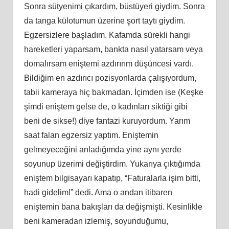
Sonra sütyenimi çıkardım, büstüyeri giydim. Sonra
da tanga külotumun üzerine şort taytı giydim.
Egzersizlere başladım. Kafamda sürekli hangi
hareketleri yaparsam, bankta nasıl yatarsam veya
domalırsam eniştemi azdırırım düşüncesi vardı.
Bildiğim en azdırıcı pozisyonlarda çalışıyordum,
tabii kameraya hiç bakmadan. İçimden ise (Keşke
şimdi eniştem gelse de, o kadınları siktiği gibi
beni de sikse!) diye fantazi kuruyordum. Yarım
saat falan egzersiz yaptım. Eniştemin
gelmeyeceğini anladığımda yine aynı yerde
soyunup üzerimi değiştirdim. Yukarıya çıktığımda
eniştem bilgisayarı kapatıp, “Faturalarla işim bitti,
hadi gidelim!” dedi. Ama o andan itibaren
eniştemin bana bakışları da değişmişti. Kesinlikle
beni kameradan izlemiş, soyunduğumu,