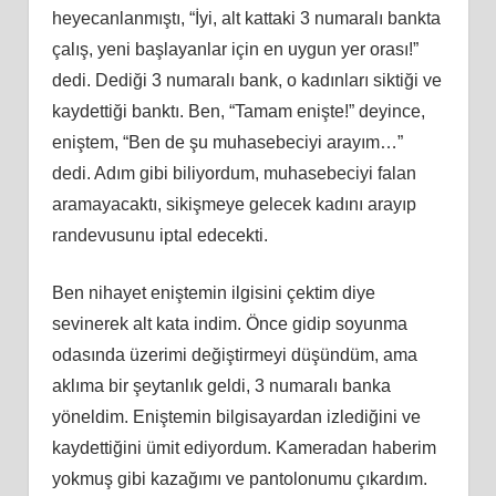
heyecanlanmıştı, “İyi, alt kattaki 3 numaralı bankta
çalış, yeni başlayanlar için en uygun yer orası!”
dedi. Dediği 3 numaralı bank, o kadınları siktiği ve
kaydettiği banktı. Ben, “Tamam enişte!” deyince,
eniştem, “Ben de şu muhasebeciyi arayım…”
dedi. Adım gibi biliyordum, muhasebeciyi falan
aramayacaktı, sikişmeye gelecek kadını arayıp
randevusunu iptal edecekti.
Ben nihayet eniştemin ilgisini çektim diye
sevinerek alt kata indim. Önce gidip soyunma
odasında üzerimi değiştirmeyi düşündüm, ama
aklıma bir şeytanlık geldi, 3 numaralı banka
yöneldim. Eniştemin bilgisayardan izlediğini ve
kaydettiğini ümit ediyordum. Kameradan haberim
yokmuş gibi kazağımı ve pantolonumu çıkardım.