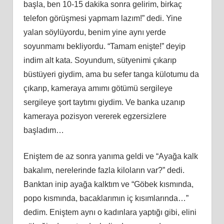
başla, ben 10-15 dakika sonra gelirim, birkaç
telefon görüşmesi yapmam lazım!” dedi. Yine
yalan söylüyordu, benim yine aynı yerde
soyunmamı bekliyordu. “Tamam enişte!” deyip
indim alt kata. Soyundum, sütyenimi çıkarıp
büstüyeri giydim, ama bu sefer tanga külotumu da
çıkarıp, kameraya amımı götümü sergileye
sergileye şort taytımı giydim. Ve banka uzanıp
kameraya pozisyon vererek egzersizlere
başladım…
Eniştem de az sonra yanıma geldi ve “Ayağa kalk
bakalım, nerelerinde fazla kiloların var?” dedi.
Banktan inip ayağa kalktım ve “Göbek kısmında,
popo kısmında, bacaklarımın iç kısımlarında…”
dedim. Eniştem aynı o kadınlara yaptığı gibi, elini