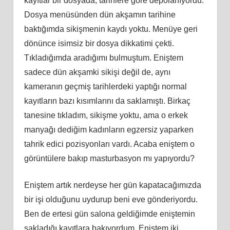
kayıtlar bir dosyada, tarihlere göre depolanıyordu.
Dosya menüsünden dün akşamın tarihine
baktığımda sikişmenin kaydı yoktu. Menüye geri
dönünce isimsiz bir dosya dikkatimi çekti.
Tıkladığımda aradığımı bulmuştum. Eniştem
sadece dün akşamki sikişi değil de, aynı
kameranın geçmiş tarihlerdeki yaptığı normal
kayıtların bazı kısımlarını da saklamıştı. Birkaç
tanesine tıkladım, sikişme yoktu, ama o erkek
manyağı dediğim kadınların egzersiz yaparken
tahrik edici pozisyonları vardı. Acaba eniştem o
görüntülere bakıp masturbasyon mı yapıyordu?
Eniştem artık nerdeyse her gün kapatacağımızda
bir işi olduğunu uydurup beni eve gönderiyordu.
Ben de ertesi gün salona geldiğimde eniştemin
sakladığı kayıtlara bakıyordum. Eniştem iki