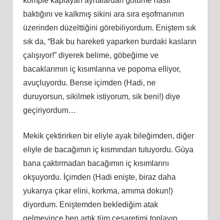
komple kaplayan aynalardan götüme nasıl
baktığını ve kalkmış sikini ara sıra eşofmanının
üzerinden düzelttiğini görebiliyordum. Eniştem sık
sık da, “Bak bu hareketi yaparken burdaki kasların
çalışıyor!” diyerek belime, göbeğime ve
bacaklarımın iç kısımlarına ve popoma elliyor,
avuçluyordu. Bense içimden (Hadi, ne
duruyorsun, sikilmek istiyorum, sik beni!) diye
geçiriyordum…
Mekik çektirirken bir eliyle ayak bileğimden, diğer
eliyle de bacağımın iç kısmından tutuyordu. Güya
bana çaktırmadan bacağımın iç kısımlarını
okşuyordu. İçimden (Hadi enişte, biraz daha
yukarıya çıkar elini, korkma, amıma dokun!)
diyordum. Eniştemden beklediğim atak
gelmeyince ben artık tüm cesaretimi toplayıp