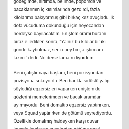
göbeğimde, sırtımda, belimde, popomda ve
bacaklarımın iç kısımlarında gezdirdi, fazla
kilolarıma bakıyormuş gibi birkaç kez avuçladı. İlk
defa vücuduma dokunduğu için heyecandan
nerdeyse bayılacaktım. Eniştem oramı buramı
biraz elledikten sonra, “Yalnız bu kilolar bir iki
günde kaybolmaz, seni epey bir çalıştırmam
lazım!” dedi. Ne derse tamam diyordum.
Beni çalıştırmaya başladı, beni pozisyondan
pozisyona sokuyordu. Ben bankta sırtüstü yatıp
söylediği egzersizleri yaparken eniştem de
gözlerini memelerimden ve bacak aramdan
ayırmıyordu. Beni domaltıp egzersiz yaptırırken,
veya Squad yaptırırken de götümü seyrediyordu.
Özellikle domalmış haldeyken karşı duvarı