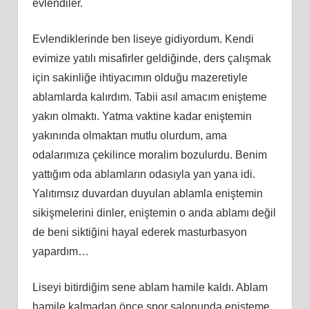
evlendiler.
Evlendiklerinde ben liseye gidiyordum. Kendi
evimize yatılı misafirler geldiğinde, ders çalışmak
için sakinliğe ihtiyacımın olduğu mazeretiyle
ablamlarda kalırdım. Tabii asıl amacım enişteme
yakın olmaktı. Yatma vaktine kadar eniştemin
yakınında olmaktan mutlu olurdum, ama
odalarımıza çekilince moralim bozulurdu. Benim
yattığım oda ablamların odasıyla yan yana idi.
Yalıtımsız duvardan duyulan ablamla eniştemin
sikişmelerini dinler, eniştemin o anda ablamı değil
de beni siktiğini hayal ederek masturbasyon
yapardım…
Liseyi bitirdiğim sene ablam hamile kaldı. Ablam
hamile kalmadan önce spor salonunda enişteme