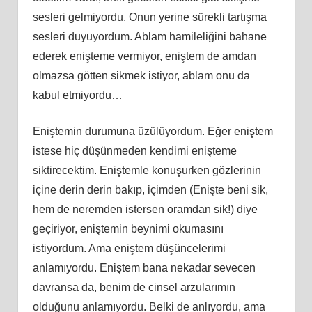
sesleri gelmiyordu. Onun yerine sürekli tartışma
sesleri duyuyordum. Ablam hamileliğini bahane
ederek enişteme vermiyor, eniştem de amdan
olmazsa götten sikmek istiyor, ablam onu da
kabul etmiyordu…
Eniştemin durumuna üzülüyordum. Eğer eniştem
istese hiç düşünmeden kendimi enişteme
siktirecektim. Eniştemle konuşurken gözlerinin
içine derin derin bakıp, içimden (Enişte beni sik,
hem de neremden istersen oramdan sik!) diye
geçiriyor, eniştemin beynimi okumasını
istiyordum. Ama eniştem düşüncelerimi
anlamıyordu. Eniştem bana nekadar sevecen
davransa da, benim de cinsel arzularımın
olduğunu anlamıyordu. Belki de anlıyordu, ama