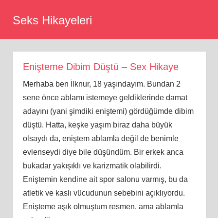
Skip
Seks Hikayeleri
to
content
Enişteme Dibim Düştü – Sex Hikaye
Merhaba ben İlknur, 18 yaşındayım. Bundan 2
sene önce ablamı istemeye geldiklerinde damat
adayını (yani şimdiki eniştemi) gördüğümde dibim
düştü. Hatta, keşke yaşım biraz daha büyük
olsaydı da, eniştem ablamla değil de benimle
evlenseydi diye bile düşündüm. Bir erkek anca
bukadar yakışıklı ve karizmatik olabilirdi.
Eniştemin kendine ait spor salonu varmış, bu da
atletik ve kaslı vücudunun sebebini açıklıyordu.
Enişteme aşık olmuştum resmen, ama ablamla