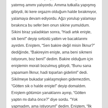
yatırmış amımı yalıyordu. Amıma tutkalla yapışmış
gibiydi, iki kere orgazm olduğum halde bırakmıyor,
yalamaya devam ediyordu. Ağzı yorulup yalamayı
bırakınca bu sefer ben onun sikine yumuldum.
Sikini biraz yaladıktan sonra, “Hadi artık enişte,
sik beni!” deyip sırtüstü yattım ve bacaklarımı
ayırdım. Eniştem, “Sen bakire değil misin İlknur?”
dediğinde, “Bakireyim enişte, ama beni sikmeni
istiyorum, boz beni!” dedim. Bakire olduğum için
eniştemin morali bozulmuş gibiydi, “Bunu sana
yapamam İlknur, hadi toparlan gidelim!” dedi.
Sikilmeye bukadar yaklaşmışken gidemezdim,
“Götten sik o halde enişte!” deyip domaldım.
Eniştem götümün yanaklarını ayırıp, “Götten
yaptın mı daha önce?” diye sordu. “Yok
yapmadım, ama istiyorum!” dedim. Eniştem, “İlk