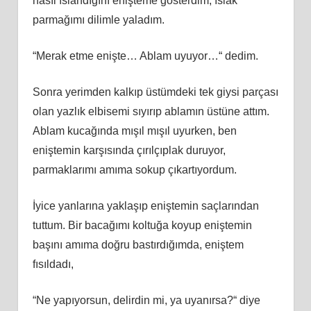
nasıl ıslandığını enişteme gösterdim, ıslak
parmağımı dilimle yaladım.
“Merak etme enişte… Ablam uyuyor…“ dedim.
Sonra yerimden kalkıp üstümdeki tek giysi parçası
olan yazlık elbisemi sıyırıp ablamın üstüne attım.
Ablam kucağında mışıl mışıl uyurken, ben
eniştemin karşısında çırılçıplak duruyor,
parmaklarımı amıma sokup çıkartıyordum.
İyice yanlarına yaklaşıp eniştemin saçlarından
tuttum. Bir bacağımı koltuğa koyup eniştemin
başını amıma doğru bastırdığımda, eniştem
fısıldadı,
“Ne yapıyorsun, delirdin mi, ya uyanırsa?“ diye