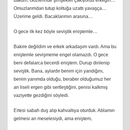
baktım. Gözlerinde şimşekler çakıyordu erkeğin…
Omuzlarımdan tutup koltuğa uzattı yavaşça…
Üzerime geldi. Bacaklarımın arasına…
O gece ilk kez böyle seviştik eniştemle…
Bakire değildim ve erkek arkadaşım vardı. Ama bu
eniştemle sevişmeme engel olamazdı. O gece
beni defalarca becerdi eniştem. Durup dinlenip
seviştik. Bana, aylardır benim için yandığını,
benim yanımda olduğu, beraber olduğumuz her
an liseli ergen gibi sertleştiğini, penisi kalkmış
vaziyette gezdiğini söyledi.
Ertesi sabah duş alıp kahvaltıya oturduk. Ablamın
gelmesi an meselesiydi, ama eniştem,