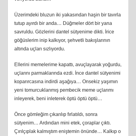
Üzerimdeki bluzun iki yakasından haşin bir tavırla
tutup ayırdı bir anda… Düğmeler dört bir yana
savruldu. Gözlerini dantel sütyenime dikti. İrice
göğüslerim inip kalkıyor, şehvetli bakışlarının
altında uçları sızlıyordu.
Ellerini memelerime kapattı, avuçlayarak yoğurdu,
uçlarını parmaklarında ezdi. İnce dantel sütyenimi
koparırcasına indirdi aşağıya… Onsekiz yaşımın
yeni tomurcuklanmış pembecik meme uçlarımı
inleyerek, beni inleterek öptü öptü öptü…
Önce gömleğim çıkarılıp fırlatıldı, sonra
sütyenim… Ardından mini etek, çoraplar çıktı.
Çırılçıplak kalmıştım eniştemin önünde… Kalkıp o