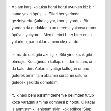
Ablam karşı koltukta horul horul uyurken biz bir
saate yakın öpüştük. Elleri her yerimde
geziniyordu. Şakalaşıyor, konuşuyorduk. Bir
yandan da dudakları o an nereme yakınsa oramı
öpüyor, yalıyordu. Memelerimi birer birer emip
yalarken, parmakları amımı okşuyordu.
İkimiz de deli gibi azmıştık. Siki yine kazık gibi
olmuştu. Kucağından kalkıp, elinden tuttum, onu
da kaldırdım. Ablamın yattığı koltuğun önüne
gelerek amım tam ablamın suratının üstüne
gelecek şekilde domaldım.
“Sik hadi beni aşkım!“ dememle belimden tutup
koca yarağını amıma gömmesi bir oldu. O kadar
ıslanmıştım ki, eniştem sikini kökledikçe ‘Şlap