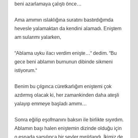
beni azarlamaya çalıştı önce…
Ama amımın ıslaklığına suratını bastırdığımda
hevesle yalamaktan da kendini alamadı. Eniştem
am sularımı yalarken,
“Ablama uyku ilacı verdim enişte…“ dedim. “Bu
gece beni ablamın burnunun dibinde sikmeni
istiyorum.“
Benim bu çılgınca cüretkarlığım eniştemi çok
azdırmış olacak ki, her zamankinden daha ateşli
yalayıp emmeye başladı amımı…
Sonra eğilip eşofmanını baksırı ile birlikte sıyırdım.
Ablamın başı halen eniştemin dizinde olduğu için
o esnada sarsılınca bir şeyler mırıldandı. İkimiz de