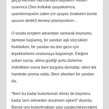
geçip kahvaltı hazırlamaya başladım. Ablam
uyanınca (
Sen koltukta uyuyakalınca,
uyandırmayalım zaten zor uyuyor, bırakalım burda
uyusun dedik!
) demeyi planlıyordum…
O sırada eniştem arkamdan sarılarak boynumu
öpmeye başlamış, bir yandan aşk sözcükleri
fısıldarken, bir yandan da dün gece için
teşekkürlerini sıralamaya başlamıştı. Eteğimi
yukarı sıyırıp, altına giydiği şortu dizlerine
indirdikten sonra beni tezgaha domaltıp, sikini tek
hamlede amıma soktu. Beni sikerken bir yandan
da,
“Beni bu kadar kudurtursan ikimiz de bayılana
kadar seni sikmeden duramam aşkım!“ diyordu.
Bense onu kudurtmaktan asla vazgeçmeyeceğimi