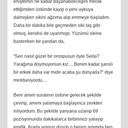
eniştemin ne kadar dayanabileceğini merak
ettiğimden üstünde kayıp o yeni uykuya
dalmışken sikini ağzıma alıp emmeye başladım.
Daha bir dakika bile geçmeden siki taş gibi
olmuş, kendisi de uyanmıştı. Yüzümü sikine
bastırırken bir yandan da,
“Sen nasıl güzel bir orospusun öyle Seda?
Yarağıma doymuyorsun kız… Benim kadar şanslı
bir erkek daha var mıdır acaba şu dünyada?“ diye
mırıldanıyordu…
Beni amım suratının üstüne gelecek şekilde
çevirip, amımı yalamaya başlayınca zevkten
inliyordum. Bu şekilde yanyana uzanıp 69
pozisyonunda dakikalarca birbirimizi yalayıp
emdik. Arada yorgun düşüp o benim amımda ben