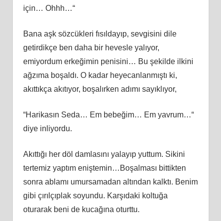
için… Ohhh…“
Bana aşk sözcükleri fısıldayıp, sevgisini dile
getirdikçe ben daha bir hevesle yalıyor,
emiyordum erkeğimin penisini… Bu şekilde ilkini
ağzıma boşaldı. O kadar heyecanlanmıştı ki,
akıttıkça akıtıyor, boşalırken adımı sayıklıyor,
“Harikasın Seda… Em bebeğim… Em yavrum…“
diye inliyordu.
Akıttığı her döl damlasını yalayıp yuttum. Sikini
tertemiz yaptım eniştemin…Boşalması bittikten
sonra ablamı umursamadan altından kalktı. Benim
gibi çırılçıplak soyundu. Karşıdaki koltuğa
oturarak beni de kucağına oturttu.