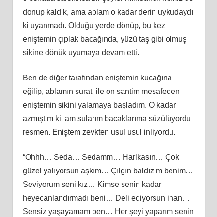
donup kaldık, ama ablam o kadar derin uykudaydı
ki uyanmadı. Olduğu yerde dönüp, bu kez
eniştemin çıplak bacağında, yüzü taş gibi olmuş
sikine dönük uyumaya devam etti.
Ben de diğer tarafından eniştemin kucağına
eğilip, ablamın suratı ile on santim mesafeden
eniştemin sikini yalamaya başladım. O kadar
azmıştım ki, am sularım bacaklarıma süzülüyordu
resmen. Eniştem zevkten usul usul inliyordu.
“Ohhh… Seda… Sedamm… Harikasın… Çok
güzel yalıyorsun aşkım… Çılgın baldızım benim…
Seviyorum seni kız… Kimse senin kadar
heyecanlandırmadı beni… Deli ediyorsun inan…
Sensiz yaşayamam ben… Her şeyi yaparım senin