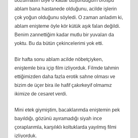
bozulmasın diye o kadar düşündüğüm orospu
ablam bana hastanede olduğunu, acilde işlerin
çok yoğun olduğunu söyledi. O zaman anladım ki,
ablam enişteme öyle kör kütük aşık falan değildi.
Benim zannettiğim kadar mutlu bir yuvaları da
yoktu. Bu da bütün çekincelerimi yok etti.
Bir hafta sonu ablam acilde nöbetçiyken,
eniştemle bira içip film izliyorduk. Filmde tahmin
ettiğimizden daha fazla erotik sahne olması ve
bizim de üçer bira ile hafif çakırkeyif olmamız
ikimize de cesaret verdi.
Mini etek giymiştim, bacaklarımda eniştemin pek
bayıldığı, gözünü ayıramadığı siyah ince
çoraplarımla, karşılıklı koltuklarda yayılmış filmi
izliyorduk.