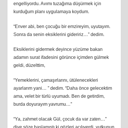
engelliyordu. Avımı tuzağıma düşürmek için
kurduğum planı uygulamaya koydum.
“Enver abi, ben çocuğu bir emzireyim, uyutayım.
Sonra da senin eksiklerini gideririz…” dedim.
Eksiklerini gidermek deyince yüzüme bakan
adamın surat ifadesini görünce içimden gülmek
geldi, düzelttim,
“Yemeklerini, çamaşırlarını, ütülenecekleri
ayarlarım yani… ” dedim. “Daha önce gelecektim
ama, velet bir türlü uyumadı. Ben de getirdim,
burda doyurayım yavrumu…”
“Ya, zahmet olacak Gül, çocuk da var zaten…”
diye söze başlamıştı ki gözleri açılıverdi, yutkunup