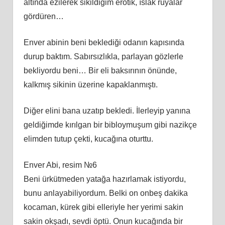
altında ezilerek sikildiğim erotik, ıslak rüyalar
gördüren…
Enver abinin beni beklediği odanın kapısında
durup baktım. Sabırsızlıkla, parlayan gözlerle
bekliyordu beni… Bir eli baksırının önünde,
kalkmış sikinin üzerine kapaklanmıştı.
Diğer elini bana uzatıp bekledi. İlerleyip yanına
geldiğimde kırılgan bir bibloymuşum gibi nazikçe
elimden tutup çekti, kucağına oturttu.
Enver Abi, resim №6
Beni ürkütmeden yatağa hazırlamak istiyordu,
bunu anlayabiliyordum. Belki on onbeş dakika
kocaman, kürek gibi elleriyle her yerimi sakin
sakin okşadı, sevdi öptü. Onun kucağında bir