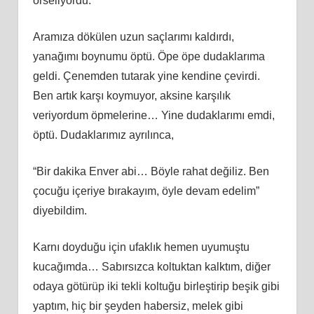
örseliyordu.
Aramıza dökülen uzun saçlarımı kaldırdı,
yanağımı boynumu öptü. Öpe öpe dudaklarıma
geldi. Çenemden tutarak yine kendine çevirdi.
Ben artık karşı koymuyor, aksine karşılık
veriyordum öpmelerine… Yine dudaklarımı emdi,
öptü. Dudaklarımız ayrılınca,
“Bir dakika Enver abi… Böyle rahat değiliz. Ben
çocuğu içeriye bırakayım, öyle devam edelim”
diyebildim.
Karnı doyduğu için ufaklık hemen uyumuştu
kucağımda… Sabırsızca koltuktan kalktım, diğer
odaya götürüp iki tekli koltuğu birleştirip beşik gibi
yaptım, hiç bir şeyden habersiz, melek gibi