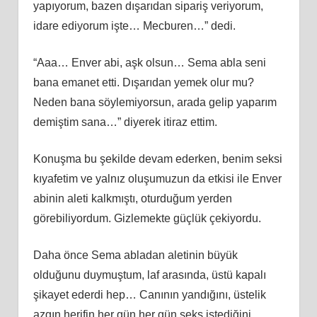
yapıyorum, bazen dışarıdan sipariş veriyorum,
idare ediyorum işte… Mecburen…” dedi.
“Aaa… Enver abi, aşk olsun… Sema abla seni
bana emanet etti. Dışarıdan yemek olur mu?
Neden bana söylemiyorsun, arada gelip yaparım
demiştim sana…” diyerek itiraz ettim.
Konuşma bu şekilde devam ederken, benim seksi
kıyafetim ve yalnız oluşumuzun da etkisi ile Enver
abinin aleti kalkmıştı, oturduğum yerden
görebiliyordum. Gizlemekte güçlük çekiyordu.
Daha önce Sema abladan aletinin büyük
olduğunu duymuştum, laf arasında, üstü kapalı
şikayet ederdi hep… Canının yandığını, üstelik
azgın herifin her gün her gün seks istediğini