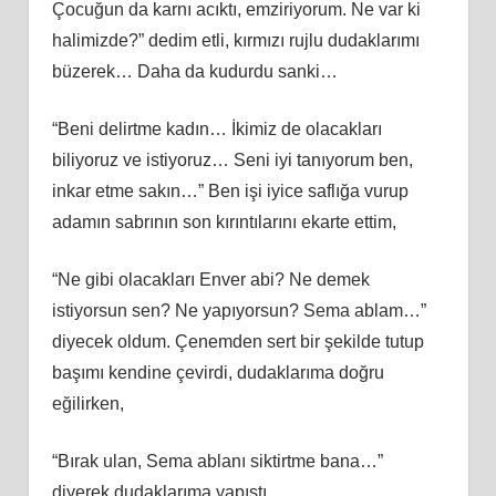
Çocuğun da karnı acıktı, emziriyorum. Ne var ki
halimizde?” dedim etli, kırmızı rujlu dudaklarımı
büzerek… Daha da kudurdu sanki…
“Beni delirtme kadın… İkimiz de olacakları
biliyoruz ve istiyoruz… Seni iyi tanıyorum ben,
inkar etme sakın…” Ben işi iyice saflığa vurup
adamın sabrının son kırıntılarını ekarte ettim,
“Ne gibi olacakları Enver abi? Ne demek
istiyorsun sen? Ne yapıyorsun? Sema ablam…”
diyecek oldum. Çenemden sert bir şekilde tutup
başımı kendine çevirdi, dudaklarıma doğru
eğilirken,
“Bırak ulan, Sema ablanı siktirtme bana…”
diyerek dudaklarıma yapıştı.