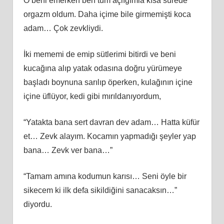
O beni emerken ben tüm açlığımla kısa sürede
orgazm oldum. Daha içime bile girmemişti koca
adam… Çok zevkliydi.
İki mememi de emip sütlerimi bitirdi ve beni
kucağına alıp yatak odasına doğru yürümeye
başladı boynuna sarılıp öperken, kulağının içine
içine üflüyor, kedi gibi mırıldanıyordum,
“Yatakta bana sert davran dev adam… Hatta küfür
et… Zevk alayım. Kocamın yapmadığı şeyler yap
bana… Zevk ver bana…”
“Tamam amına kodumun karısı… Seni öyle bir
sikecem ki ilk defa sikildiğini sanacaksın…”
diyordu.