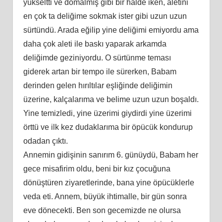
yükseltti ve domalmış gibi bir halde iken, aletini
en çok ta deliğime sokmak ister gibi uzun uzun
sürtündü. Arada eğilip yine deliğimi emiyordu ama
daha çok aleti ile baskı yaparak arkamda
deliğimde geziniyordu. O sürtünme teması
giderek artan bir tempo ile sürerken, Babam
derinden gelen hırıltılar eşliğinde deliğimin
üzerine, kalçalarıma ve belime uzun uzun boşaldı.
Yine temizledi, yine üzerimi giydirdi yine üzerimi
örttü ve ilk kez dudaklarıma bir öpücük kondurup
odadan çıktı.
Annemin gidişinin sanırım 6. günüydü, Babam her
gece misafirim oldu, beni bir kız çocuğuna
dönüştüren ziyaretlerinde, bana yine öpücüklerle
veda eti. Annem, büyük ihtimalle, bir gün sonra
eve dönecekti. Ben son gecemizde ne olursa