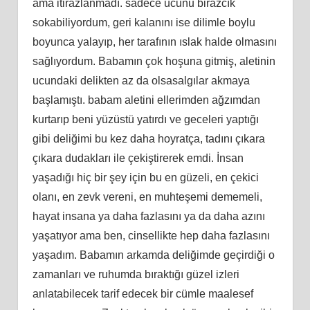
ama itirazlanmadı. sadece ucunu birazcık
sokabiliyordum, geri kalanını ise dilimle boylu
boyunca yalayıp, her tarafının ıslak halde olmasını
sağlıyordum. Babamın çok hoşuna gitmiş, aletinin
ucundaki delikten az da olsasalgılar akmaya
başlamıştı. babam aletini ellerimden ağzımdan
kurtarıp beni yüzüstü yatırdı ve geceleri yaptığı
gibi deliğimi bu kez daha hoyratça, tadını çıkara
çıkara dudakları ile çekiştirerek emdi. İnsan
yaşadığı hiç bir şey için bu en güzeli, en çekici
olanı, en zevk vereni, en muhteşemi dememeli,
hayat insana ya daha fazlasını ya da daha azını
yaşatıyor ama ben, cinsellikte hep daha fazlasını
yaşadım. Babamın arkamda deliğimde geçirdiği o
zamanları ve ruhumda bıraktığı güzel izleri
anlatabilecek tarif edecek bir cümle maalesef