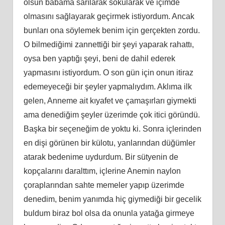
olsun babama sarılarak sokularak ve içimde
olmasını sağlayarak geçirmek istiyordum. Ancak
bunları ona söylemek benim için gerçekten zordu.
O bilmediğimi zannettiği bir şeyi yaparak rahattı,
oysa ben yaptığı şeyi, beni de dahil ederek
yapmasını istiyordum. O son gün için onun itiraz
edemeyeceği bir şeyler yapmalıydım. Aklıma ilk
gelen, Anneme ait kıyafet ve çamaşırları giymekti
ama denediğim şeyler üzerimde çok itici göründü.
Başka bir seçeneğim de yoktu ki. Sonra içlerinden
en dişi görünen bir külotu, yanlarından düğümler
atarak bedenime uydurdum. Bir sütyenin de
kopçalarını daralttım, içlerine Anemin naylon
çoraplarından sahte memeler yapıp üzerimde
denedim, benim yanımda hiç giymediği bir gecelik
buldum biraz bol olsa da onunla yatağa girmeye