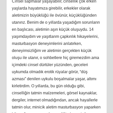
Cinsel sapmalar yaşayabilir, cinsellik çok erken
yaşlarda hayatımıza girebilir, erkekler olarak
aletimizin büyüklüğü ile övünür, küçüklüğünden
utanırız. Benim de o yıllarda yaşadığım sorunların
en başlıcası, aletimin aşırı küçük oluşuydu. 14
yaşımdaydım ve yaşıtlarım çapkınlık hikayelerini,
masturbasyon deneyimlerini anlatırken,
deneyimsizliğim ve aletimin gerçekten küçük
oluşu ile utanır, o sohbetlere hiç giremezdim ama
içimdeki cinsel dürtüler yüzünden, geceleri
uykumda olmadık erotik rüyalar görür, “düş
azması” denilen uykulu boşalmalar yaşar, altımı
kirletirdim. O yıllarda, bu gün olduğu gibi,
cinselliğin tatmin malzemeleri, görsel kaynaklar,
dergiler, internet olmadığından, ancak hayallerle
tatmin olur, minicik aletim masturbasyon yaparken