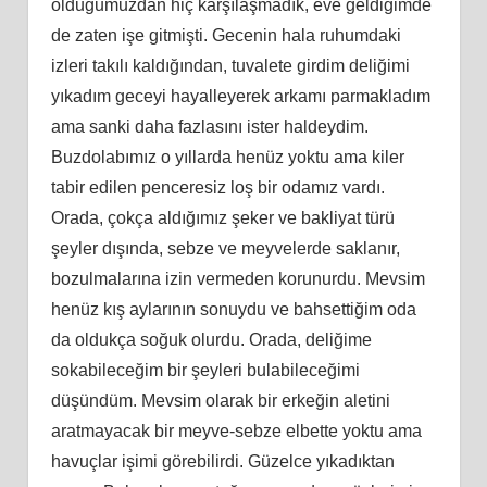
olduğumuzdan hiç karşılaşmadık, eve geldiğimde
de zaten işe gitmişti. Gecenin hala ruhumdaki
izleri takılı kaldığından, tuvalete girdim deliğimi
yıkadım geceyi hayalleyerek arkamı parmakladım
ama sanki daha fazlasını ister haldeydim.
Buzdolabımız o yıllarda henüz yoktu ama kiler
tabir edilen penceresiz loş bir odamız vardı.
Orada, çokça aldığımız şeker ve bakliyat türü
şeyler dışında, sebze ve meyvelerde saklanır,
bozulmalarına izin vermeden korunurdu. Mevsim
henüz kış aylarının sonuydu ve bahsettiğim oda
da oldukça soğuk olurdu. Orada, deliğime
sokabileceğim bir şeyleri bulabileceğimi
düşündüm. Mevsim olarak bir erkeğin aletini
aratmayacak bir meyve-sebze elbette yoktu ama
havuçlar işimi görebilirdi. Güzelce yıkadıktan