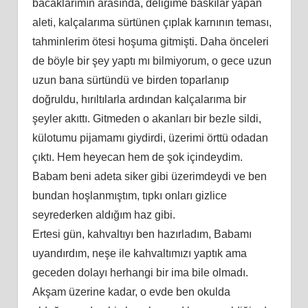
bacaklarımın arasında, deliğime baskılar yapan
aleti, kalçalarıma sürtünen çıplak karnının teması,
tahminlerim ötesi hoşuma gitmişti. Daha önceleri
de böyle bir şey yaptı mı bilmiyorum, o gece uzun
uzun bana sürtündü ve birden toparlanıp
doğruldu, hırıltılarla ardından kalçalarıma bir
şeyler akıttı. Gitmeden o akanları bir bezle sildi,
külotumu pijamamı giydirdi, üzerimi örttü odadan
çıktı. Hem heyecan hem de şok içindeydim.
Babam beni adeta siker gibi üzerimdeydi ve ben
bundan hoşlanmıştım, tıpkı onları gizlice
seyrederken aldığım haz gibi.
Ertesi gün, kahvaltıyı ben hazırladım, Babamı
uyandırdım, neşe ile kahvaltımızı yaptık ama
geceden dolayı herhangi bir ima bile olmadı.
Akşam üzerine kadar, o evde ben okulda