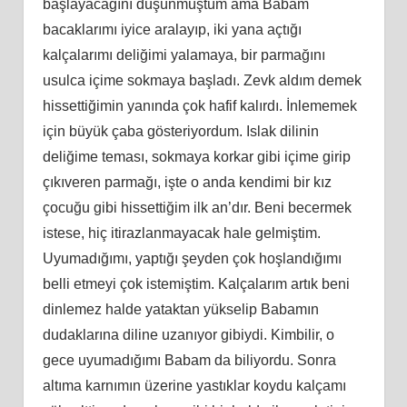
başlayacağını düşünmüştüm ama Babam
bacaklarımı iyice aralayıp, iki yana açtığı
kalçalarımı deliğimi yalamaya, bir parmağını
usulca içime sokmaya başladı. Zevk aldım demek
hissettiğimin yanında çok hafif kalırdı. İnlememek
için büyük çaba gösteriyordum. Islak dilinin
deliğime teması, sokmaya korkar gibi içime girip
çıkıveren parmağı, işte o anda kendimi bir kız
çocuğu gibi hissettiğim ilk an’dır. Beni becermek
istese, hiç itirazlanmayacak hale gelmiştim.
Uyumadığımı, yaptığı şeyden çok hoşlandığımı
belli etmeyi çok istemiştim. Kalçalarım artık beni
dinlemez halde yataktan yükselip Babamın
dudaklarına diline uzanıyor gibiydi. Kimbilir, o
gece uyumadığımı Babam da biliyordu. Sonra
altıma karnımın üzerine yastıklar koydu kalçamı