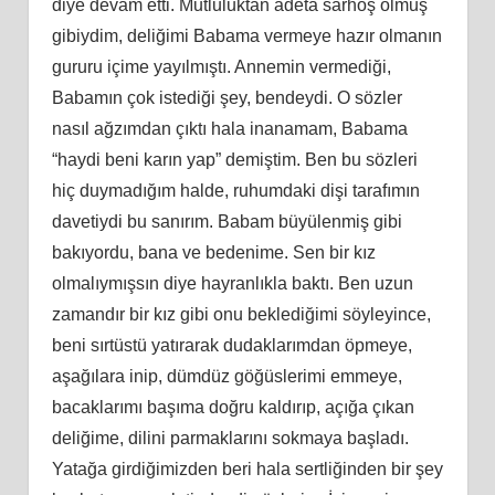
diye devam etti. Mutluluktan adeta sarhoş olmuş
gibiydim, deliğimi Babama vermeye hazır olmanın
gururu içime yayılmıştı. Annemin vermediği,
Babamın çok istediği şey, bendeydi. O sözler
nasıl ağzımdan çıktı hala inanamam, Babama
“haydi beni karın yap” demiştim. Ben bu sözleri
hiç duymadığım halde, ruhumdaki dişi tarafımın
davetiydi bu sanırım. Babam büyülenmiş gibi
bakıyordu, bana ve bedenime. Sen bir kız
olmalıymışsın diye hayranlıkla baktı. Ben uzun
zamandır bir kız gibi onu beklediğimi söyleyince,
beni sırtüstü yatırarak dudaklarımdan öpmeye,
aşağılara inip, dümdüz göğüslerimi emmeye,
bacaklarımı başıma doğru kaldırıp, açığa çıkan
deliğime, dilini parmaklarını sokmaya başladı.
Yatağa girdiğimizden beri hala sertliğinden bir şey