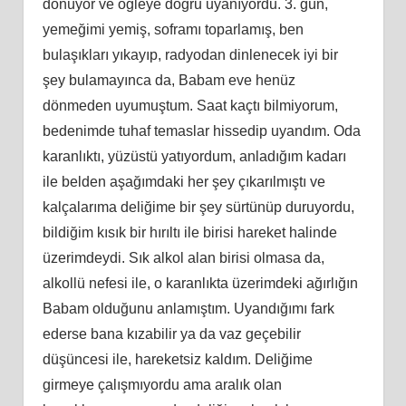
dönüyor ve öğleye doğru uyanıyordu. 3. gün,
yemeğimi yemiş, soframı toparlamış, ben
bulaşıkları yıkayıp, radyodan dinlenecek iyi bir
şey bulamayınca da, Babam eve henüz
dönmeden uyumuştum. Saat kaçtı bilmiyorum,
bedenimde tuhaf temaslar hissedip uyandım. Oda
karanlıktı, yüzüstü yatıyordum, anladığım kadarı
ile belden aşağımdaki her şey çıkarılmıştı ve
kalçalarıma deliğime bir şey sürtünüp duruyordu,
bildiğim kısık bir hırıltı ile birisi hareket halinde
üzerimdeydi. Sık alkol alan birisi olmasa da,
alkollü nefesi ile, o karanlıkta üzerimdeki ağırlığın
Babam olduğunu anlamıştım. Uyandığımı fark
ederse bana kızabilir ya da vaz geçebilir
düşüncesi ile, hareketsiz kaldım. Deliğime
girmeye çalışmıyordu ama aralık olan