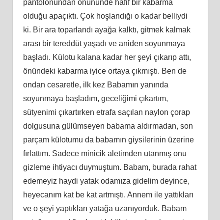
pantolonundan önününde hafif bir kabarma
olduğu apaçıktı. Çok hoşlandığı o kadar belliydi
ki. Bir ara toparlandı ayağa kalktı, gitmek kalmak
arası bir tereddüt yaşadı ve aniden soyunmaya
başladı. Külotu kalana kadar her şeyi çıkarıp attı,
önündeki kabarma iyice ortaya çıkmıştı. Ben de
ondan cesaretle, ilk kez Babamın yanında
soyunmaya başladım, geceliğimi çıkartım,
sütyenimi çıkartırken etrafa saçılan naylon çorap
dolgusuna gülümseyen babama aldırmadan, son
parçam külotumu da babamın giysilerinin üzerine
fırlattım. Sadece minicik aletimden utanmış onu
gizleme ihtiyacı duymuştum. Babam, burada rahat
edemeyiz haydi yatak odamıza gidelim deyince,
heyecanım kat be kat artmıştı. Annem ile yattıkları
ve o şeyi yaptıkları yatağa uzanıyorduk. Babam