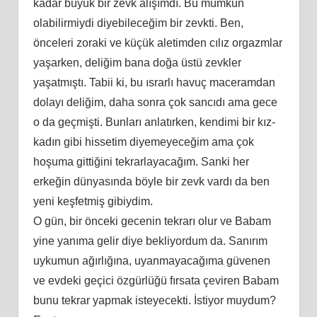
kadar büyük bir zevk alışımdı. Bu mümkün
olabilirmiydi diyebileceğim bir zevkti. Ben,
önceleri zoraki ve küçük aletimden cılız orgazmlar
yaşarken, deliğim bana doğa üstü zevkler
yaşatmıştı. Tabii ki, bu ısrarlı havuç maceramdan
dolayı deliğim, daha sonra çok sancıdı ama gece
o da geçmişti. Bunları anlatırken, kendimi bir kız-
kadın gibi hissetim diyemeyeceğim ama çok
hoşuma gittiğini tekrarlayacağım. Sanki her
erkeğin dünyasında böyle bir zevk vardı da ben
yeni keşfetmiş gibiydim.
O gün, bir önceki gecenin tekrarı olur ve Babam
yine yanıma gelir diye bekliyordum da. Sanırım
uykumun ağırlığına, uyanmayacağıma güvenen
ve evdeki geçici özgürlüğü fırsata çeviren Babam
bunu tekrar yapmak isteyecekti. İstiyor muydum?