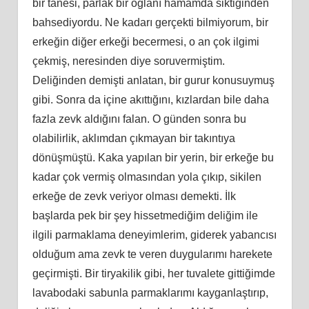
bir tanesi, parlak bir oğlanı hamamda siktiğinden
bahsediyordu. Ne kadarı gerçekti bilmiyorum, bir
erkeğin diğer erkeği becermesi, o an çok ilgimi
çekmiş, neresinden diye soruvermiştim.
Deliğinden demişti anlatan, bir gurur konusuymuş
gibi. Sonra da içine akıttığını, kızlardan bile daha
fazla zevk aldığını falan. O günden sonra bu
olabilirlik, aklımdan çıkmayan bir takıntıya
dönüşmüştü. Kaka yapılan bir yerin, bir erkeğe bu
kadar çok vermiş olmasından yola çıkıp, sikilen
erkeğe de zevk veriyor olması demekti. İlk
başlarda pek bir şey hissetmediğim deliğim ile
ilgili parmaklama deneyimlerim, giderek yabancısı
olduğum ama zevk te veren duygularımı harekete
geçirmişti. Bir tiryakilik gibi, her tuvalete gittiğimde
lavabodaki sabunla parmaklarımı kayganlaştırıp,