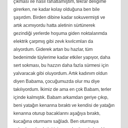
çıkması ile nasıl rahatlamıştım, tekrar deliğime
girerken, ne kadar kolay olduğuna ben bile
şaşırdım. Birden dibine kadar sokuvermişti ve
artık acımıyordu hatta aletinin sürtünerek
gezindiği yerlerde hoşuma giden noktalarımda
elektrik çarpmış gibi zevk kıvılcımları da
alıyordum. Giderek artan bu hazlar, tüm
bedenimde tüylerime kadar etkiler yapıyor, daha
sert sokması, bu hazzın daha fazla sürmesi için
yalvaracak gibi oluyordum. Artık kadınım oldun
diyen Babama, çocuğumuzda olur mu diye
takılıyordum. İkimiz de ama en çok Babam, terler
içinde kalmıştık. Babam arkamdan geriye çıkıp,
beni yatağın kenarına bıraktı ve kendisi de yatağın
kenarına oturup bacaklarını aşağıya bıraktı,
kucağına oturmamı sağladı. Ben oturmaya