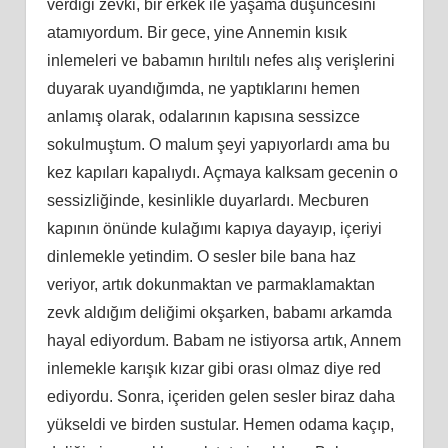
verdiği zevki, bir erkek ile yaşama düşüncesini
atamıyordum. Bir gece, yine Annemin kısık
inlemeleri ve babamın hırıltılı nefes alış verişlerini
duyarak uyandığımda, ne yaptıklarını hemen
anlamış olarak, odalarının kapısına sessizce
sokulmuştum. O malum şeyi yapıyorlardı ama bu
kez kapıları kapalıydı. Açmaya kalksam gecenin o
sessizliğinde, kesinlikle duyarlardı. Mecburen
kapının önünde kulağımı kapıya dayayıp, içeriyi
dinlemekle yetindim. O sesler bile bana haz
veriyor, artık dokunmaktan ve parmaklamaktan
zevk aldığım deliğimi okşarken, babamı arkamda
hayal ediyordum. Babam ne istiyorsa artık, Annem
inlemekle karışık kızar gibi orası olmaz diye red
ediyordu. Sonra, içeriden gelen sesler biraz daha
yükseldi ve birden sustular. Hemen odama kaçıp,