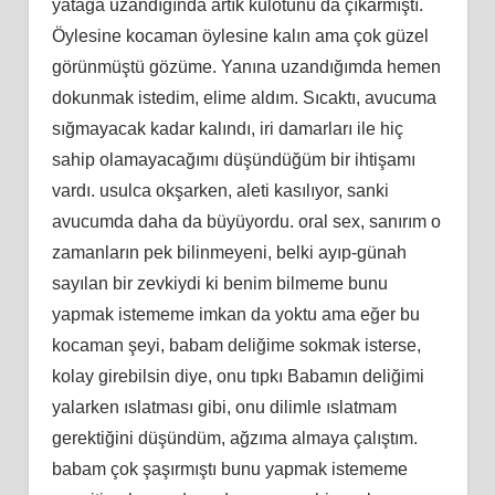
yatağa uzandığında artık külotunu da çıkarmıştı.
Öylesine kocaman öylesine kalın ama çok güzel
görünmüştü gözüme. Yanına uzandığımda hemen
dokunmak istedim, elime aldım. Sıcaktı, avucuma
sığmayacak kadar kalındı, iri damarları ile hiç
sahip olamayacağımı düşündüğüm bir ihtişamı
vardı. usulca okşarken, aleti kasılıyor, sanki
avucumda daha da büyüyordu. oral sex, sanırım o
zamanların pek bilinmeyeni, belki ayıp-günah
sayılan bir zevkiydi ki benim bilmeme bunu
yapmak istememe imkan da yoktu ama eğer bu
kocaman şeyi, babam deliğime sokmak isterse,
kolay girebilsin diye, onu tıpkı Babamın deliğimi
yalarken ıslatması gibi, onu dilimle ıslatmam
gerektiğini düşündüm, ağzıma almaya çalıştım.
babam çok şaşırmıştı bunu yapmak istememe