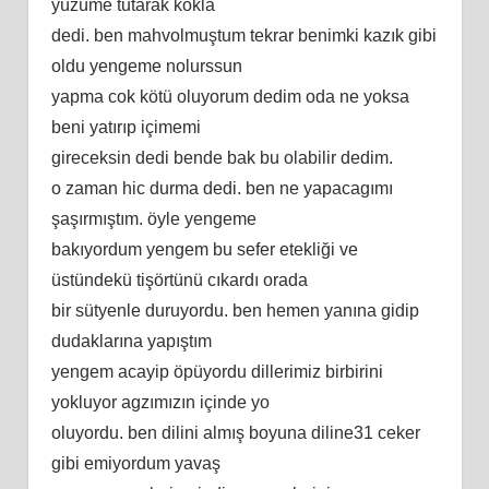
yüzüme tutarak kokla
dedi. ben mahvolmuştum tekrar benimki kazık gibi
oldu yengeme nolurssun
yapma cok kötü oluyorum dedim oda ne yoksa
beni yatırıp içimemi
gireceksin dedi bende bak bu olabilir dedim.
o zaman hic durma dedi. ben ne yapacagımı
şaşırmıştım. öyle yengeme
bakıyordum yengem bu sefer etekliği ve
üstündekü tişörtünü cıkardı orada
bir sütyenle duruyordu. ben hemen yanına gidip
dudaklarına yapıştım
yengem acayip öpüyordu dillerimiz birbirini
yokluyor agzımızın içinde yo
oluyordu. ben dilini almış boyuna diline31 ceker
gibi emiyordum yavaş