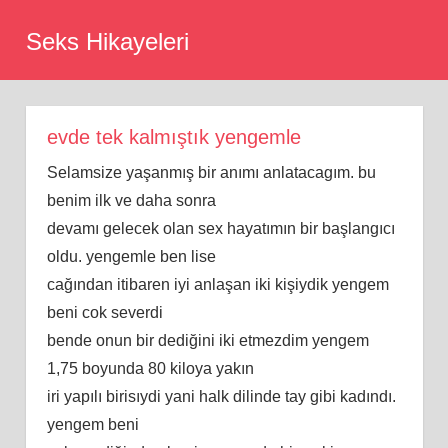
Skip
Seks Hikayeleri
to
content
evde tek kalmıştık yengemle
Selamsize yaşanmış bir anımı anlatacagım. bu
benim ilk ve daha sonra
devamı gelecek olan sex hayatımın bir başlangıcı
oldu. yengemle ben lise
cağından itibaren iyi anlaşan iki kişiydik yengem
beni cok severdi
bende onun bir dediğini iki etmezdim yengem
1,75 boyunda 80 kiloya yakın
iri yapılı birisıydi yani halk dilinde tay gibi kadındı.
yengem beni