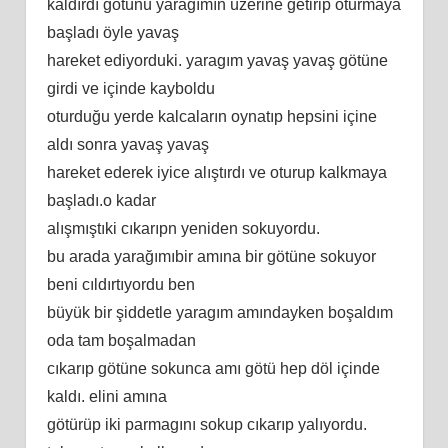
kaldırdı götünü yaragımın üzerine getirip oturmaya
başladı öyle yavaş
hareket ediyorduki. yaragım yavaş yavaş götüne
girdi ve içinde kayboldu
oturduğu yerde kalcaların oynatıp hepsini içine
aldı sonra yavaş yavaş
hareket ederek iyice alıştırdı ve oturup kalkmaya
başladı.o kadar
alışmıştıki cıkarıpn yeniden sokuyordu.
bu arada yarağımıbir amına bir götüne sokuyor
beni cıldırtıyordu ben
büyük bir şiddetle yaragım amındayken boşaldım
oda tam boşalmadan
cıkarıp götüne sokunca amı götü hep döl içinde
kaldı. elini amına
götürüp iki parmagını sokup cıkarıp yalıyordu.