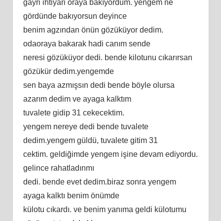
gayri ihtiyari oraya bakıyordum. yengem ne
gördünde bakıyorsun deyince
benim agzından önün gözüküyor dedim.
odaoraya bakarak hadi canım sende
neresi gözüküyor dedi. bende kilotunu cıkarırsan
gözükür dedim.yengemde
sen baya azmışsın dedi bende böyle olursa
azarım dedim ve ayaga kalktım
tuvalete gidip 31 cekecektim.
yengem nereye dedi bende tuvalete
dedim.yengem güldü, tuvalete gitim 31
cektim. geldiğimde yengem işine devam ediyordu.
gelince rahatladınmı
dedi. bende evet dedim.biraz sonra yengem
ayaga kalktı benim önümde
külotu cıkardı. ve benim yanıma geldi külotumu