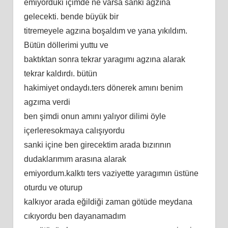
emiyorduki içimde ne varsa sanki agzına
gelecekti. bende büyük bir
titremeyele agzına boşaldım ve yana yıkıldım.
Bütün döllerimi yuttu ve
baktıktan sonra tekrar yaragımı agzına alarak
tekrar kaldırdı. bütün
hakimiyet ondaydı.ters dönerek amını benim
agzıma verdi
ben şimdi onun amını yalıyor dilimi öyle
içerleresokmaya calışıyordu
sanki içine ben girecektim arada bızırının
dudaklarımım arasına alarak
emiyordum.kalktı ters vaziyette yaragımın üstüne
oturdu ve oturup
kalkıyor arada eğildiği zaman götüde meydana
cıkıyordu ben dayanamadım