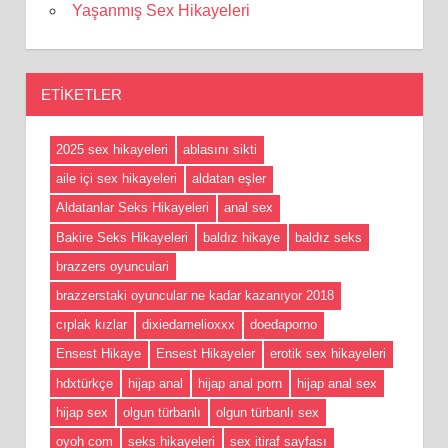
Yaşanmış Sex Hikayeleri
ETIKETLER
2025 sex hikayeleri
ablasını sikti
aile içi sex hikayeleri
aldatan eşler
Aldatanlar Seks Hikayeleri
anal sex
Bakire Seks Hikayeleri
baldız hikaye
baldız seks
brazzers oyunculari
brazzerstaki oyuncular ne kadar kazanıyor 2018
cıplak kızlar
dixiedamelioxxx
doedaporno
Ensest Hikaye
Ensest Hikayeler
erotik sex hikayeleri
hdxtürkçe
hijap anal
hijap anal porn
hijap anal sex
hijap sex
olgun türbanlı
olgun türbanlı sex
oyoh com
seks hikayeleri
sex itiraf sayfası