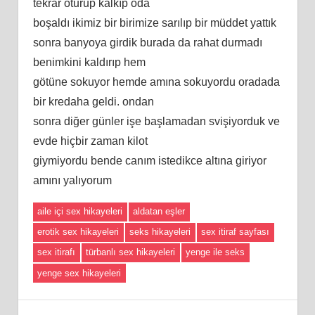
tekrar oturup kalkıp oda
boşaldı ikimiz bir birimize sarılıp bir müddet yattık
sonra banyoya girdik burada da rahat durmadı
benimkini kaldırıp hem
götüne sokuyor hemde amına sokuyordu oradada
bir kredaha geldi. ondan
sonra diğer günler işe başlamadan svişiyorduk ve
evde hiçbir zaman kilot
giymiyordu bende canım istedikce altına giriyor
amını yalıyorum
aile içi sex hikayeleri
aldatan eşler
erotik sex hikayeleri
seks hikayeleri
sex itiraf sayfası
sex itirafı
türbanlı sex hikayeleri
yenge ile seks
yenge sex hikayeleri