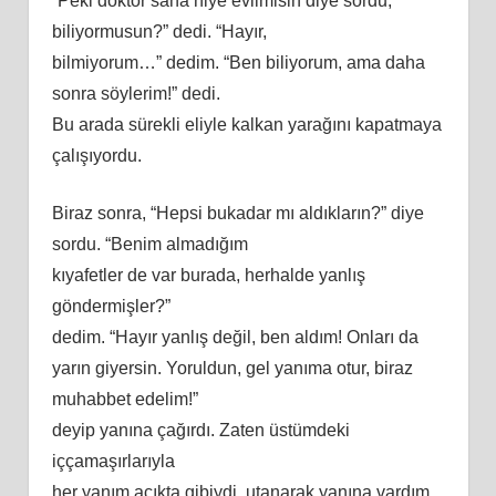
“Peki doktor sana niye evlimisin diye sordu,
biliyormusun?” dedi. “Hayır,
bilmiyorum…” dedim. “Ben biliyorum, ama daha
sonra söylerim!” dedi.
Bu arada sürekli eliyle kalkan yarağını kapatmaya
çalışıyordu.
Biraz sonra, “Hepsi bukadar mı aldıkların?” diye
sordu. “Benim almadığım
kıyafetler de var burada, herhalde yanlış
göndermişler?”
dedim. “Hayır yanlış değil, ben aldım! Onları da
yarın giyersin. Yoruldun, gel yanıma otur, biraz
muhabbet edelim!”
deyip yanına çağırdı. Zaten üstümdeki
iççamaşırlarıyla
her yanım açıkta gibiydi, utanarak yanına vardım,