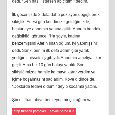
dedi. “Sen nasıl istersen abiciğim!” dedim.
İlk gecemizde 2 defa daha pozisyon değiştirerek
sikiştik. Ertesi gün kendimize geldiğimizde,
hastaneye annemin yanına gittik. Annem bendeki
değişikliği görünce, “Ha şöyle, kadına
benzemişsin! Aferin İlhan oğlum, iyi yapmışsın!”
dedi. Sanki benim ilk defa adam gibi yarak
yediğimi hissetmiş gibiydi. Annemin ameliyatı zor
geçti. Ama biz 10 gün balayı yaptık. Son
sikiştiğimizde hamile kalmaya karar verdim ve
içime boşalmasını sağladım. Köye gidince de,
“Doktorda tedavi oldum!” deyip kocamla yattım.
Şimdi İlhan abiye benzeyen bir çocuğum var.
arap türbanlı pornoları
asyalı porno izle