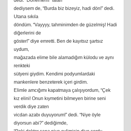
dedi. “Dönemem!” falan
dediysem de, “Burda biz bizeyiz, hadi dön!” dedi.
Utana sıkıla
döndüm. “Vayyyy, tahminimden de güzelmiş! Hadi
diğerlerini de
göster!” diye emretti. Ben de kayıtsız şartsız
uydum,
mağazada elime bile alamadığım külodu ve aynı
renkteki
sütyeni giydim. Kendimi podyumlardaki
mankenlere benzeterek içeri girdim.
Elimle amcığımı kapatmaya çalışıyordum, “Çek
kız elini! Onun kıymetini bilmeyen birine seni
verdik diye zaten
vicdan azabı duyuyorum!” dedi. “Niye öyle
diyorsun abi?” dediğimde,