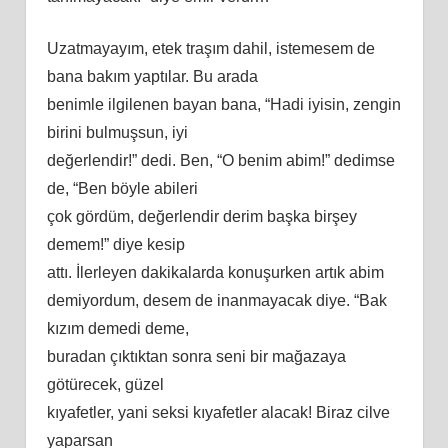
Uzatmayayım, etek traşım dahil, istemesem de
bana bakım yaptılar. Bu arada
benimle ilgilenen bayan bana, “Hadi iyisin, zengin
birini bulmuşsun, iyi
değerlendir!” dedi. Ben, “O benim abim!” dedimse
de, “Ben böyle abileri
çok gördüm, değerlendir derim başka birşey
demem!” diye kesip
attı. İlerleyen dakikalarda konuşurken artık abim
demiyordum, desem de inanmayacak diye. “Bak
kızım demedi deme,
buradan çıktıktan sonra seni bir mağazaya
götürecek, güzel
kıyafetler, yani seksi kıyafetler alacak! Biraz cilve
yaparsan