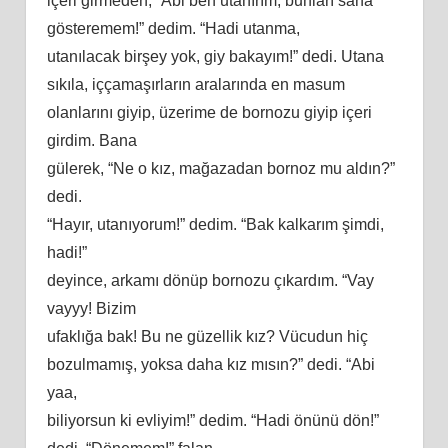
içeri girmeden, “Abi ben utanırım, bunları sana
gösteremem!” dedim. “Hadi utanma,
utanılacak birşey yok, giy bakayım!” dedi. Utana
sıkıla, iççamaşırların aralarında en masum
olanlarını giyip, üzerime de bornozu giyip içeri
girdim. Bana
gülerek, “Ne o kız, mağazadan bornoz mu aldın?”
dedi.
“Hayır, utanıyorum!” dedim. “Bak kalkarım şimdi,
hadi!”
deyince, arkamı dönüp bornozu çıkardım. “Vay
vayyy! Bizim
ufaklığa bak! Bu ne güzellik kız? Vücudun hiç
bozulmamış, yoksa daha kız mısın?” dedi. “Abi
yaa,
biliyorsun ki evliyim!” dedim. “Hadi önünü dön!”