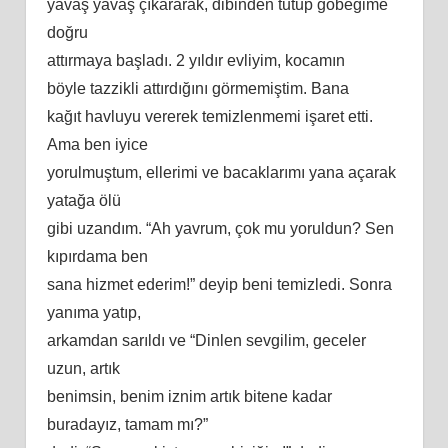
yavaş yavaş çıkararak, dibinden tutup göbeğime
doğru
attırmaya başladı. 2 yıldır evliyim, kocamın
böyle tazzikli attırdığını görmemiştim. Bana
kağıt havluyu vererek temizlenmemi işaret etti.
Ama ben iyice
yorulmuştum, ellerimi ve bacaklarımı yana açarak
yatağa ölü
gibi uzandım. “Ah yavrum, çok mu yoruldun? Sen
kıpırdama ben
sana hizmet ederim!” deyip beni temizledi. Sonra
yanıma yatıp,
arkamdan sarıldı ve “Dinlen sevgilim, geceler
uzun, artık
benimsin, benim iznim artık bitene kadar
buradayız, tamam mı?”