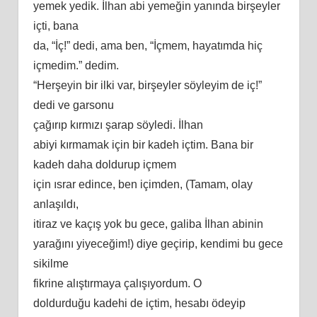
yemek yedik. İlhan abi yemeğin yanında birşeyler
içti, bana
da, “İç!” dedi, ama ben, “İçmem, hayatımda hiç
içmedim.” dedim.
“Herşeyin bir ilki var, birşeyler söyleyim de iç!”
dedi ve garsonu
çağırıp kırmızı şarap söyledi. İlhan
abiyi kırmamak için bir kadeh içtim. Bana bir
kadeh daha doldurup içmem
için ısrar edince, ben içimden, (Tamam, olay
anlaşıldı,
itiraz ve kaçış yok bu gece, galiba İlhan abinin
yarağını yiyeceğim!) diye geçirip, kendimi bu gece
sikilme
fikrine alıştırmaya çalışıyordum. O
doldurduğu kadehi de içtim, hesabı ödeyip