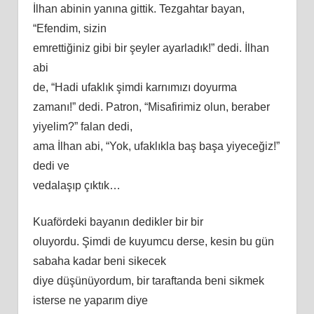
İlhan abinin yanına gittik. Tezgahtar bayan,
“Efendim, sizin
emrettiğiniz gibi bir şeyler ayarladık!” dedi. İlhan
abi
de, “Hadi ufaklık şimdi karnımızı doyurma
zamanı!” dedi. Patron, “Misafirimiz olun, beraber
yiyelim?” falan dedi,
ama İlhan abi, “Yok, ufaklıkla baş başa yiyeceğiz!”
dedi ve
vedalaşıp çıktık…
Kuafördeki bayanın dedikler bir bir
oluyordu. Şimdi de kuyumcu derse, kesin bu gün
sabaha kadar beni sikecek
diye düşünüyordum, bir taraftanda beni sikmek
isterse ne yaparım diye