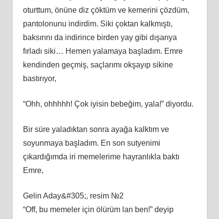
oturttum, önüne diz çöktüm ve kemerini çözdüm,
pantolonunu indirdim. Siki çoktan kalkmıştı,
baksırını da indirince birden yay gibi dışarıya
fırladı siki… Hemen yalamaya başladım. Emre
kendinden geçmiş, saçlarımı okşayıp sikine
bastırıyor,
“Ohh, ohhhhh! Çok iyisin bebeğim, yala!” diyordu.
Bir süre yaladıktan sonra ayağa kalktım ve
soyunmaya başladım. En son sutyenimi
çıkardığımda iri memelerime hayranlıkla baktı
Emre,
Gelin Aday&#305;, resim №2
“Off, bu memeler için ölürüm lan ben!” deyip