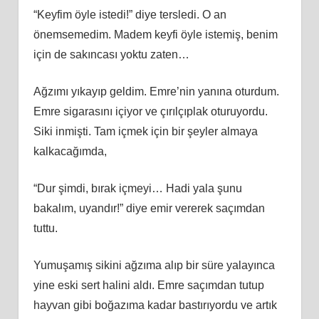
“Keyfim öyle istedi!” diye tersledi. O an
önemsemedim. Madem keyfi öyle istemiş, benim
için de sakıncası yoktu zaten…
Ağzımı yıkayıp geldim. Emre’nin yanına oturdum.
Emre sigarasını içiyor ve çırılçıplak oturuyordu.
Siki inmişti. Tam içmek için bir şeyler almaya
kalkacağımda,
“Dur şimdi, bırak içmeyi… Hadi yala şunu
bakalım, uyandır!” diye emir vererek saçımdan
tuttu.
Yumuşamış sikini ağzıma alıp bir süre yalayınca
yine eski sert halini aldı. Emre saçımdan tutup
hayvan gibi boğazıma kadar bastırıyordu ve artık