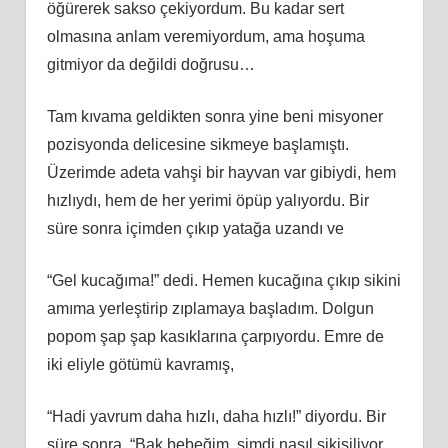
öğürerek sakso çekiyordum. Bu kadar sert
olmasına anlam veremiyordum, ama hoşuma
gitmiyor da değildi doğrusu…
Tam kıvama geldikten sonra yine beni misyoner
pozisyonda delicesine sikmeye başlamıştı.
Üzerimde adeta vahşi bir hayvan var gibiydi, hem
hızlıydı, hem de her yerimi öpüp yalıyordu. Bir
süre sonra içimden çıkıp yatağa uzandı ve
“Gel kucağıma!” dedi. Hemen kucağına çıkıp sikini
amıma yerleştirip zıplamaya başladım. Dolgun
popom şap şap kasıklarına çarpıyordu. Emre de
iki eliyle götümü kavramış,
“Hadi yavrum daha hızlı, daha hızlı!” diyordu. Bir
süre sonra, “Bak bebeğim, şimdi nasıl sikişiliyor