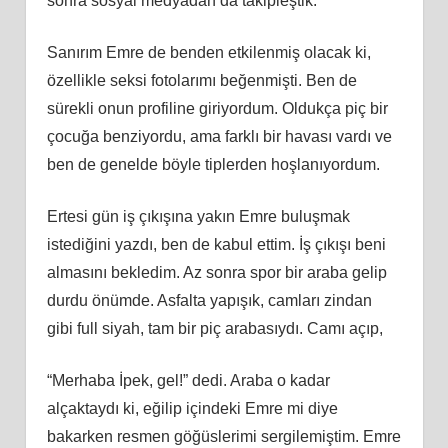
sonra sosyal medyadan da takipleştik.
Sanırım Emre de benden etkilenmiş olacak ki,
özellikle seksi fotolarımı beğenmişti. Ben de
sürekli onun profiline giriyordum. Oldukça piç bir
çocuğa benziyordu, ama farklı bir havası vardı ve
ben de genelde böyle tiplerden hoşlanıyordum.
Ertesi gün iş çıkışına yakın Emre buluşmak
istediğini yazdı, ben de kabul ettim. İş çıkışı beni
almasını bekledim. Az sonra spor bir araba gelip
durdu önümde. Asfalta yapışık, camları zindan
gibi full siyah, tam bir piç arabasıydı. Camı açıp,
“Merhaba İpek, gel!” dedi. Araba o kadar
alçaktaydı ki, eğilip içindeki Emre mi diye
bakarken resmen göğüslerimi sergilemiştim. Emre