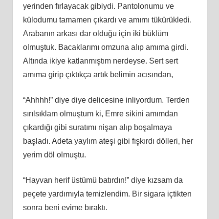
yerinden fırlayacak gibiydi. Pantolonumu ve
külodumu tamamen çıkardı ve amımı tükürükledi.
Arabanın arkası dar olduğu için iki büklüm
olmuştuk. Bacaklarımı omzuna alıp amıma girdi.
Altında ikiye katlanmıştım nerdeyse. Sert sert
amıma girip çıktıkça artık belimin acısından,
“Ahhhh!” diye diye delicesine inliyordum. Terden
sırılsıklam olmuştum ki, Emre sikini amımdan
çıkardığı gibi suratımı nişan alıp boşalmaya
başladı. Adeta yaylım ateşi gibi fışkırdı dölleri, her
yerim döl olmuştu.
“Hayvan herif üstümü batırdın!” diye kızsam da
peçete yardımıyla temizlendim. Bir sigara içtikten
sonra beni evime bıraktı.