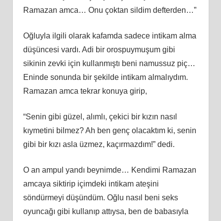
Ramazan amca… Onu çoktan sildim defterden…”
Oğluyla ilgili olarak kafamda sadece intikam alma
düşüncesi vardı. Adi bir orospuymuşum gibi
sikinin zevki için kullanmıştı beni namussuz piç…
Eninde sonunda bir şekilde intikam almalıydım.
Ramazan amca tekrar konuya girip,
“Senin gibi güzel, alımlı, çekici bir kızın nasıl
kıymetini bilmez? Ah ben genç olacaktım ki, senin
gibi bir kızı asla üzmez, kaçırmazdım!” dedi.
O an ampul yandı beynimde… Kendimi Ramazan
amcaya siktirip içimdeki intikam ateşini
söndürmeyi düşündüm. Oğlu nasıl beni seks
oyuncağı gibi kullanıp attıysa, ben de babasıyla