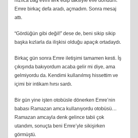
hızlıca bağ evini terk edip taksiyle eve döndüm.
Emre birkaç defa aradı, açmadım. Sonra mesaj
attı.
“Gördüğün gibi değil!” dese de, beni sikip sikip
başka kızlarla da ilişkisi olduğu apaçık ortadaydı.
Birkaç gün sonra Emre iletişimi tamamen kesti. İş
çıkışında bakıyordum acaba gelir mi diye, ama
gelmiyordu da. Kendimi kullanılmış hissettim ve
içimi bir intikam hırsı sardı.
Bir gün yine işten otobüsle dönerken Emre’nin
babası Ramazan amca kullanıyordu otobüsü…
Ramazan amcayla denk gelince tabii çok
utandım, sonuçta beni Emre’yle sikişirken
görmüştü.