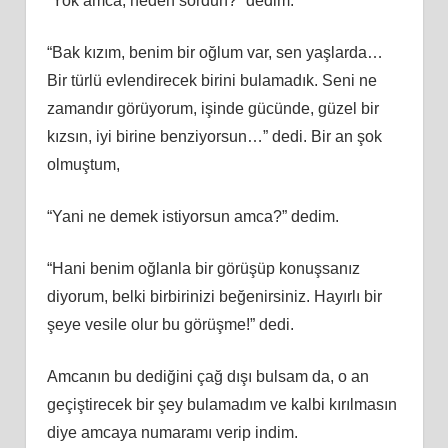
“Yok amca, neden sordun?” dedim.
“Bak kızım, benim bir oğlum var, sen yaşlarda…
Bir türlü evlendirecek birini bulamadık. Seni ne
zamandır görüyorum, işinde gücünde, güzel bir
kızsın, iyi birine benziyorsun…” dedi. Bir an şok
olmuştum,
“Yani ne demek istiyorsun amca?” dedim.
“Hani benim oğlanla bir görüşüp konuşsanız
diyorum, belki birbirinizi beğenirsiniz. Hayırlı bir
şeye vesile olur bu görüşme!” dedi.
Amcanın bu dediğini çağ dışı bulsam da, o an
geçiştirecek bir şey bulamadım ve kalbi kırılmasın
diye amcaya numaramı verip indim.