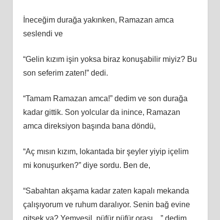
İneceğim durağa yakınken, Ramazan amca
seslendi ve
“Gelin kızım işin yoksa biraz konuşabilir miyiz? Bu
son seferim zaten!” dedi.
“Tamam Ramazan amca!” dedim ve son durağa
kadar gittik. Son yolcular da inince, Ramazan
amca direksiyon başında bana döndü,
“Aç mısın kızım, lokantada bir şeyler yiyip içelim
mi konuşurken?” diye sordu. Ben de,
“Sabahtan akşama kadar zaten kapalı mekanda
çalışıyorum ve ruhum daralıyor. Senin bağ evine
gitsek ya? Yemyeşil, püfür püfür orası…” dedim.