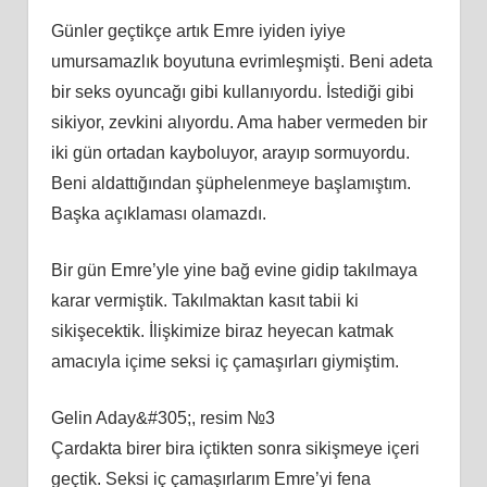
Günler geçtikçe artık Emre iyiden iyiye
umursamazlık boyutuna evrimleşmişti. Beni adeta
bir seks oyuncağı gibi kullanıyordu. İstediği gibi
sikiyor, zevkini alıyordu. Ama haber vermeden bir
iki gün ortadan kayboluyor, arayıp sormuyordu.
Beni aldattığından şüphelenmeye başlamıştım.
Başka açıklaması olamazdı.
Bir gün Emre’yle yine bağ evine gidip takılmaya
karar vermiştik. Takılmaktan kasıt tabii ki
sikişecektik. İlişkimize biraz heyecan katmak
amacıyla içime seksi iç çamaşırları giymiştim.
Gelin Aday&#305;, resim №3
Çardakta birer bira içtikten sonra sikişmeye içeri
geçtik. Seksi iç çamaşırlarım Emre’yi fena