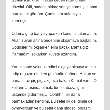
gitmek için. O an Hakan birden hızla önünü
düzeltti. Offf, sadece birkaç saniye sürmüştü, ama
hareketini gördüm. Çadırı tam anlamıyla
kurmuştu.
Odama girip banyo yaparken kendimi tutamadım.
Akan suyun altına bedenimi okşamaya başladım.
Göğüslerimi okşarken elim bacak arama gitti.
Parmağımı sokarken küvete uzandım.
Yarım saate yakın kendimi okşaya okşaya tatmin
edip orgazm olurken gözümün önünde Hakan ve
bana biraz piç piç, azgınca bakan Kemal vardı. O
kolların arasında olmak, tüm o abazalığını
üstümde gidermesi… Oohhhh, bir daha
parmakladım kendimi. Bu sefer iki deliğimle de
oynuyordum ve bu sefer daha şiddetli orgazm