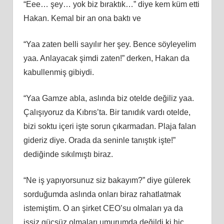
“Eee… şey… yok biz bıraktık…” diye kem küm etti
Hakan. Kemal bir an ona baktı ve
“Yaa zaten belli sayılır her şey. Bence söyleyelim
yaa. Anlayacak şimdi zaten!” derken, Hakan da
kabullenmiş gibiydi.
“Yaa Gamze abla, aslında biz otelde değiliz yaa.
Çalışıyoruz da Kıbrıs’ta. Bir tanıdık vardı otelde,
bizi soktu içeri işte sorun çıkarmadan. Plaja falan
gideriz diye. Orada da seninle tanıştık işte!”
dediğinde sıkılmıştı biraz.
“Ne iş yapıyorsunuz siz bakayım?” diye gülerek
sorduğumda aslında onları biraz rahatlatmak
istemiştim. O an şirket CEO’su olmaları ya da
işsiz güçsüz olmaları umurumda değildi ki hiç