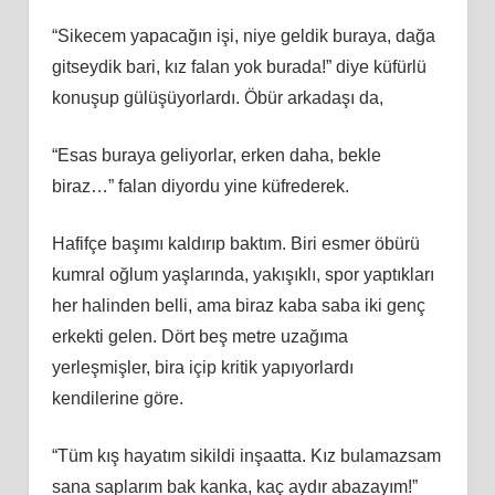
“Sikecem yapacağın işi, niye geldik buraya, dağa
gitseydik bari, kız falan yok burada!” diye küfürlü
konuşup gülüşüyorlardı. Öbür arkadaşı da,
“Esas buraya geliyorlar, erken daha, bekle
biraz…” falan diyordu yine küfrederek.
Hafifçe başımı kaldırıp baktım. Biri esmer öbürü
kumral oğlum yaşlarında, yakışıklı, spor yaptıkları
her halinden belli, ama biraz kaba saba iki genç
erkekti gelen. Dört beş metre uzağıma
yerleşmişler, bira içip kritik yapıyorlardı
kendilerine göre.
“Tüm kış hayatım sikildi inşaatta. Kız bulamazsam
sana saplarım bak kanka, kaç aydır abazayım!”