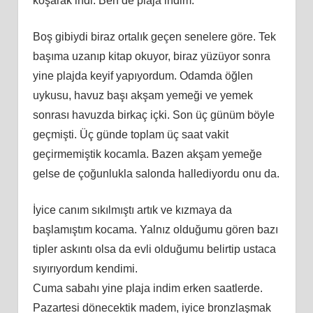
koşarak indi. Ben de plaja indim.
Boş gibiydi biraz ortalık geçen senelere göre. Tek
başıma uzanıp kitap okuyor, biraz yüzüyor sonra
yine plajda keyif yapıyordum. Odamda öğlen
uykusu, havuz başı akşam yemeği ve yemek
sonrası havuzda birkaç içki. Son üç günüm böyle
geçmişti. Üç günde toplam üç saat vakit
geçirmemiştik kocamla. Bazen akşam yemeğe
gelse de çoğunlukla salonda hallediyordu onu da.
İyice canım sıkılmıştı artık ve kızmaya da
başlamıştım kocama. Yalnız olduğumu gören bazı
tipler askıntı olsa da evli olduğumu belirtip ustaca
sıyırıyordum kendimi.
Cuma sabahı yine plaja indim erken saatlerde.
Pazartesi dönecektik madem, iyice bronzlaşmak