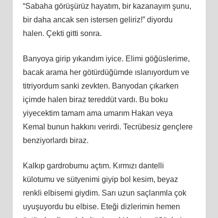
“Sabaha görüşürüz hayatım, bir kazanayım şunu,
bir daha ancak sen istersen geliriz!” diyordu
halen. Çekti gitti sonra.
Banyoya girip yıkandım iyice. Elimi göğüslerime,
bacak arama her götürdüğümde ıslanıyordum ve
titriyordum sanki zevkten. Banyodan çıkarken
içimde halen biraz tereddüt vardı. Bu boku
yiyecektim tamam ama umarım Hakan veya
Kemal bunun hakkını verirdi. Tecrübesiz gençlere
benziyorlardı biraz.
Kalkıp gardrobumu açtım. Kırmızı dantelli
külotumu ve sütyenimi giyip bol kesim, beyaz
renkli elbisemi giydim. Sarı uzun saçlarımla çok
uyuşuyordu bu elbise. Eteği dizlerimin hemen