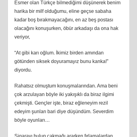
Esmer olan Türkçe bilmediğimi düşünerek benim
harika bir milf olduğumu, eline geçse sabaha
kadar boş bırakmayacağını, en az beş postası
olacağını konuşurken, öbür arkadaşı da ona hak
veriyor,
“At gibi karı oğlum. İkimiz birden amından
götünden siksek doyuramayız bunu kanka!”
diyordu.
Rahatsız olmuştum konuşmalarından. Ama beni
çok arzulayan böyle iki yakışıklı da biraz ilgimi
çekmişti. Gençler işte, biraz eğleneyim rezil
edeyim şunları bari diye düşündüm. Severdim
böyle oyunları…
Sigarayı bulup çakmağı ararken fırlamalardan