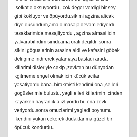
,sefkatle oksuyoordu , cok deger verdigi bir sey
gibi kokluyor ve öpüyordu,sikimi agzina alicak
diye düsündüm,ama o masaja devam ediyordu
tasaklarimida masajliyordu , agzina almasi icin
yalvarabilirdim simdi,ama orali degildi, sonra
sikini gögüslerinin arasina aldi ve kafasini göbek
deliigime indirerek yalamaya basladi arada
killarimi disleriyle cekip ,zevkten bu dünyadan
kgitmeme engel olmak icin kücük acilar
yasatiyordu bana..birakmisti kendimi ona ,selleri
gögüslerimle bulustu, yagli elleri killarimin icinden
kayarken hayranlikla izliyordu bu ona zevk
veriyordu.sonra omuzlarimi yagladi boynumu
,kendini yukari cekerek dudaklarima güzel bir
öpücük kondurdu..