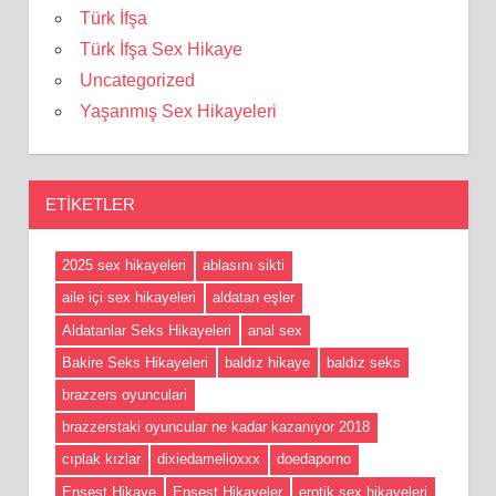
Türk İfşa
Türk İfşa Sex Hikaye
Uncategorized
Yaşanmış Sex Hikayeleri
ETIKETLER
2025 sex hikayeleri
ablasını sikti
aile içi sex hikayeleri
aldatan eşler
Aldatanlar Seks Hikayeleri
anal sex
Bakire Seks Hikayeleri
baldız hikaye
baldız seks
brazzers oyunculari
brazzerstaki oyuncular ne kadar kazanıyor 2018
cıplak kızlar
dixiedamelioxxx
doedaporno
Ensest Hikaye
Ensest Hikayeler
erotik sex hikayeleri