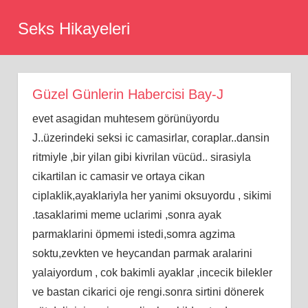
Skip
Seks Hikayeleri
to
content
Güzel Günlerin Habercisi Bay-J
evet asagidan muhtesem görünüyordu
J..üzerindeki seksi ic camasirlar, coraplar..dansin
ritmiyle ,bir yilan gibi kivrilan vücüd.. sirasiyla
cikartilan ic camasir ve ortaya cikan
ciplaklik,ayaklariyla her yanimi oksuyordu , sikimi
.tasaklarimi meme uclarimi ,sonra ayak
parmaklarini öpmemi istedi,somra agzima
soktu,zevkten ve heycandan parmak aralarini
yalaiyordum , cok bakimli ayaklar ,incecik bilekler
ve bastan cikarici oje rengi.sonra sirtini dönerek