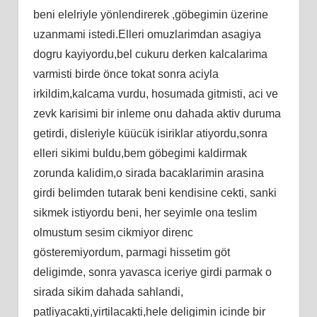
beni elelriyle yönlendirerek ,göbegimin üzerine
uzanmami istedi.Elleri omuzlarimdan asagiya
dogru kayiyordu,bel cukuru derken kalcalarima
varmisti birde önce tokat sonra aciyla
irkildim,kalcama vurdu, hosumada gitmisti, aci ve
zevk karisimi bir inleme onu dahada aktiv duruma
getirdi, disleriyle küücük isiriklar atiyordu,sonra
elleri sikimi buldu,bem göbegimi kaldirmak
zorunda kalidim,o sirada bacaklarimin arasina
girdi belimden tutarak beni kendisine cekti, sanki
sikmek istiyordu beni, her seyimle ona teslim
olmustum sesim cikmiyor direnc
gösteremiyordum, parmagi hissetim göt
deligimde, sonra yavasca iceriye girdi parmak o
sirada sikim dahada sahlandi,
patliyacakti,yirtilacakti,hele deligimin icinde bir