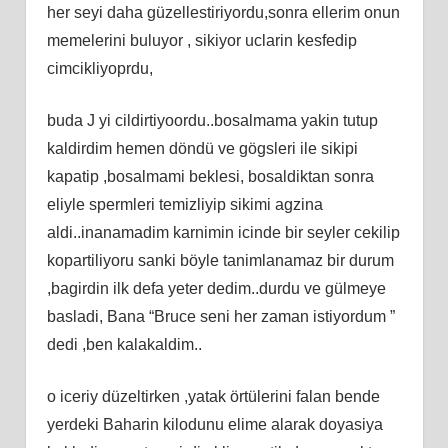
her seyi daha güzellestiriyordu,sonra ellerim onun
memelerini buluyor , sikiyor uclarin kesfedip
cimcikliyoprdu,
buda J yi cildirtiyoordu..bosalmama yakin tutup
kaldirdim hemen döndü ve gögsleri ile sikipi
kapatip ,bosalmami beklesi, bosaldiktan sonra
eliyle spermleri temizliyip sikimi agzina
aldi..inanamadim karnimin icinde bir seyler cekilip
kopartiliyoru sanki böyle tanimlanamaz bir durum
,bagirdin ilk defa yeter dedim..durdu ve gülmeye
basladi, Bana “Bruce seni her zaman istiyordum ”
dedi ,ben kalakaldim..
o iceriy düzeltirken ,yatak örtülerini falan bende
yerdeki Baharin kilodunu elime alarak doyasiya