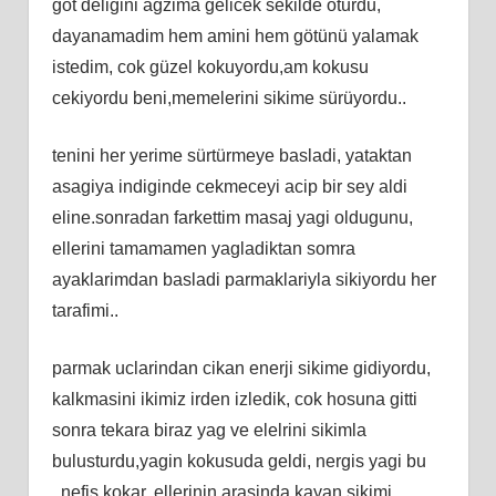
göt deligini agzima gelicek sekilde oturdu,
dayanamadim hem amini hem götünü yalamak
istedim, cok güzel kokuyordu,am kokusu
cekiyordu beni,memelerini sikime sürüyordu..
tenini her yerime sürtürmeye basladi, yataktan
asagiya indiginde cekmeceyi acip bir sey aldi
eline.sonradan farkettim masaj yagi oldugunu,
ellerini tamamamen yagladiktan somra
ayaklarimdan basladi parmaklariyla sikiyordu her
tarafimi..
parmak uclarindan cikan enerji sikime gidiyordu,
kalkmasini ikimiz irden izledik, cok hosuna gitti
sonra tekara biraz yag ve elelrini sikimla
bulusturdu,yagin kokusuda geldi, nergis yagi bu
..nefis kokar..ellerinin arasinda kayan sikimi