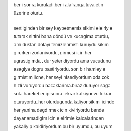
beni sonra kuruladi.beni alafranga tuvaletin
üzerine oturtu,
sertliginden bir sey kaybetmemis sikimi elelriyle
tutarak sirtini bana döndü ve kucagima oturdu,
ami dustan dolayi temizlenmisti kuruydu sikim
girerken zorlaniyordu, girmesi icin her
ugrastigimda , dur yeter diyordu ama vucudunu
asagiya dogru bastiriyordu, son bir hamleyle
girmistim iicne, her seyi hisediyordum oda cok
hizli vuruyordu bacaklarima.biraz duruyor saga
sola hareket edip sonra tekrar kalkiyor ve tekrar
oturuyordu..her oturdugunda kaliyor sikimi icinde
her yanina degdirmek icin kiviriyordu bende
dayanamadigim icin elelrimle kalcalarindan
yakaliyip kaldiriyordum,bu bir uyumdu, bu uyum