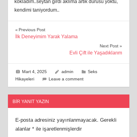
kokladim..seytan girdi aklima artik durusu yoktu,
kendimi taniyordum..
Yazı
Previous Post
İlk Deneyimim Yarak Yalama
gezinmesi
Next Post
Evli Çift ile Yaşadıklarım
Mart 4, 2025
admin
Seks
Hikayeleri
Leave a comment
BIR YANIT YAZIN
E-posta adresiniz yayınlanmayacak.
Gerekli
alanlar
*
ile işaretlenmişlerdir