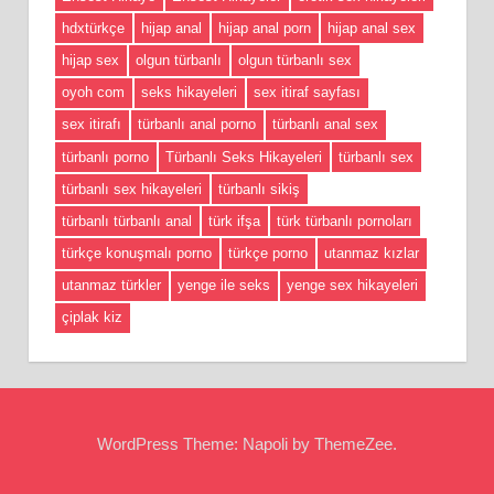
hdxtürkçe
hijap anal
hijap anal porn
hijap anal sex
hijap sex
olgun türbanlı
olgun türbanlı sex
oyoh com
seks hikayeleri
sex itiraf sayfası
sex itirafı
türbanlı anal porno
türbanlı anal sex
türbanlı porno
Türbanlı Seks Hikayeleri
türbanlı sex
türbanlı sex hikayeleri
türbanlı sikiş
türbanlı türbanlı anal
türk ifşa
türk türbanlı pornoları
türkçe konuşmalı porno
türkçe porno
utanmaz kızlar
utanmaz türkler
yenge ile seks
yenge sex hikayeleri
çiplak kiz
WordPress Theme: Napoli by ThemeZee.