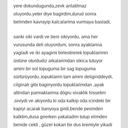
yere dokundugunda,zevk anlatilmaz
oluyordu.yeter diye bagirdim,durud sonra
belimden kavrayip kalcalarima vurmaya basladi,
sanki siki vardi ve beni sikiyordu, ama her
vurusunda deli oluyordum, sonra ayaklarina
yagladi ve iki ayagimi birlestirerek topuklarimin
üstüne oturdudiz arkalarimdan sikica tutuyor
amini bir sol topuguma bir sag topuguma
sürtürüyordu..topuklarim tam amini deliginddeydi,
cilginalr gibi bagiriyordu topuklarimdan ,ayak
altindan parmaklarima dógru sivaklik hissetim
,siviydi ve akiyordu ki oda kalkip oda icindeki bir
kapiyi acarak banyoya girdi,bende pesinden
kalktim,dusa girerken yakaladim tutup elimden
benide cekti , güzel kokan bir dus kremiyle yikadi