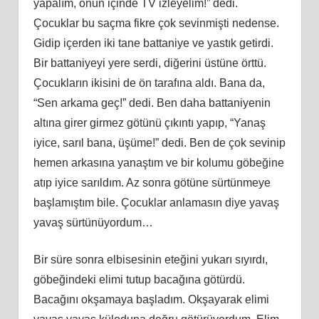
yapalım, onun içinde TV izleyelim!” dedi.
Çocuklar bu saçma fikre çok sevinmişti nedense.
Gidip içerden iki tane battaniye ve yastık getirdi.
Bir battaniyeyi yere serdi, diğerini üstüne örttü.
Çocukların ikisini de ön tarafına aldı. Bana da,
“Sen arkama geç!” dedi. Ben daha battaniyenin
altına girer girmez götünü çıkıntı yapıp, “Yanaş
iyice, sarıl bana, üşüme!” dedi. Ben de çok sevinip
hemen arkasına yanaştım ve bir kolumu göbeğine
atıp iyice sarıldım. Az sonra götüne sürtünmeye
başlamıştım bile. Çocuklar anlamasın diye yavaş
yavaş sürtünüyordum…
Bir süre sonra elbisesinin eteğini yukarı sıyırdı,
göbeğindeki elimi tutup bacağına götürdü.
Bacağını okşamaya başladım. Okşayarak elimi