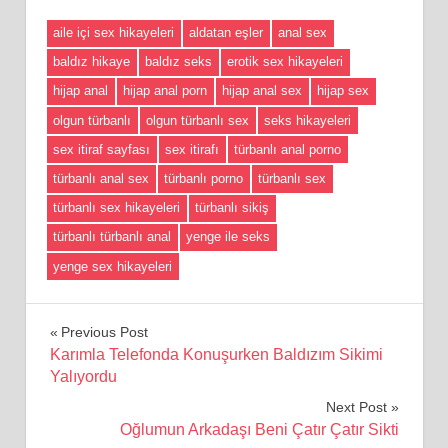
aile içi sex hikayeleri
aldatan eşler
anal sex
baldız hikaye
baldız seks
erotik sex hikayeleri
hijap anal
hijap anal porn
hijap anal sex
hijap sex
olgun türbanlı
olgun türbanlı sex
seks hikayeleri
sex itiraf sayfası
sex itirafı
türbanlı anal porno
türbanlı anal sex
türbanlı porno
türbanlı sex
türbanlı sex hikayeleri
türbanlı sikiş
türbanlı türbanlı anal
yenge ile seks
yenge sex hikayeleri
Yazı
Previous Post
Karımla Telefonda Konuşurken Baldızım Sikimi
gezinmesi
Yalıyordu
Next Post
Oğlumun Arkadaşı Beni Çatır Çatır Sikti