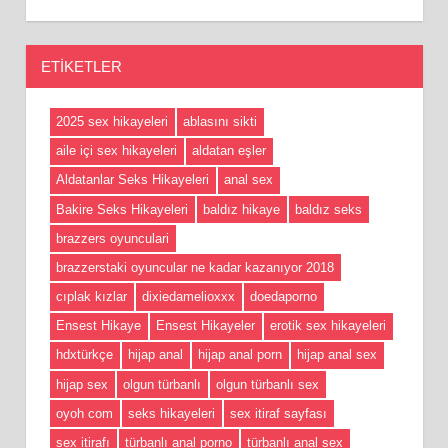
ETIKETLER
2025 sex hikayeleri
ablasını sikti
aile içi sex hikayeleri
aldatan eşler
Aldatanlar Seks Hikayeleri
anal sex
Bakire Seks Hikayeleri
baldız hikaye
baldız seks
brazzers oyunculari
brazzerstaki oyuncular ne kadar kazanıyor 2018
cıplak kızlar
dixiedamelioxxx
doedaporno
Ensest Hikaye
Ensest Hikayeler
erotik sex hikayeleri
hdxtürkçe
hijap anal
hijap anal porn
hijap anal sex
hijap sex
olgun türbanlı
olgun türbanlı sex
oyoh com
seks hikayeleri
sex itiraf sayfası
sex itirafı
türbanlı anal porno
türbanlı anal sex