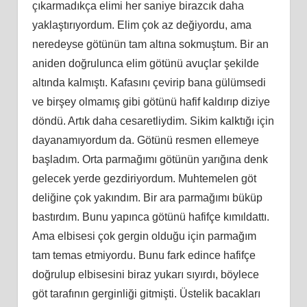
çıkarmadıkça elimi her saniye birazcık daha
yaklaştırıyordum. Elim çok az değiyordu, ama
neredeyse götünün tam altına sokmuştum. Bir an
aniden doğrulunca elim götünü avuçlar şekilde
altında kalmıştı. Kafasını çevirip bana gülümsedi
ve birşey olmamış gibi götünü hafif kaldırıp diziye
döndü. Artık daha cesaretliydim. Sikim kalktığı için
dayanamıyordum da. Götünü resmen ellemeye
başladım. Orta parmağımı götünün yarığına denk
gelecek yerde gezdiriyordum. Muhtemelen göt
deliğine çok yakındım. Bir ara parmağımı büküp
bastırdım. Bunu yapınca götünü hafifçe kımıldattı.
Ama elbisesi çok gergin olduğu için parmağım
tam temas etmiyordu. Bunu fark edince hafifçe
doğrulup elbisesini biraz yukarı sıyırdı, böylece
göt tarafının gerginliği gitmişti. Üstelik bacakları