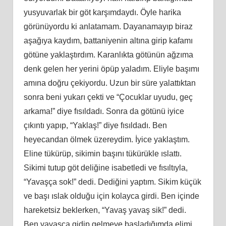
yusyuvarlak bir göt karşımdaydı. Öyle harika
görünüyordu ki anlatamam. Dayanamayıp biraz
aşağıya kaydım, battaniyenin altına girip kafamı
götüne yaklaştırdım. Karanlıkta götünün ağzıma
denk gelen her yerini öpüp yaladım. Eliyle başımı
amına doğru çekiyordu. Uzun bir süre yalattıktan
sonra beni yukarı çekti ve “Çocuklar uyudu, geç
arkama!” diye fısıldadı. Sonra da götünü iyice
çıkıntı yapıp, “Yaklaş!” diye fısıldadı. Ben
heyecandan ölmek üzereydim. İyice yaklaştım.
Eline tükürüp, sikimin başını tükürükle ıslattı.
Sikimi tutup göt deliğine isabetledi ve fısıltıyla,
“Yavaşça sok!” dedi. Dediğini yaptım. Sikim küçük
ve başı ıslak olduğu için kolayca girdi. Ben içinde
hareketsiz beklerken, “Yavaş yavaş sik!” dedi.
Ben yavaşça gidip gelmeye başladığımda elimi