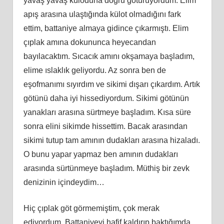
yavaş yavaş küloduna doğru götürüyordum. Elim
apış arasına ulaştığında külot olmadığını fark
ettim, battaniye almaya gidince çıkarmıştı. Elim
çıplak amına dokununca heyecandan
bayılacaktım. Sıcacık amını okşamaya başladım,
elime ıslaklık geliyordu. Az sonra ben de
eşofmanımı sıyırdım ve sikimi dışarı çıkardım. Artık
götünü daha iyi hissediyordum. Sikimi götünün
yanakları arasına sürtmeye başladım. Kısa süre
sonra elini sikimde hissettim. Bacak arasından
sikimi tutup tam amının dudakları arasına hizaladı.
O bunu yapar yapmaz ben amının dudakları
arasında sürtünmeye başladım. Müthiş bir zevk
denizinin içindeydim…
Hiç çıplak göt görmemiştim, çok merak
ediyordum. Battaniyeyi hafif kaldırıp baktığımda