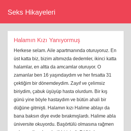
Skip
Seks Hikayeleri
to
content
Halamın Kızı Yanıyormuş
Herkese selam. Aile apartmanında oturuyoruz. En
üst katta biz, bizim altımızda dedemler, ikinci katta
halamlar, en altta da amcamlar oturuyor. O
zamanlar ben 16 yaşındaydım ve her fırsatta 31
çektiğim bir dönemdeydim. Zayıf ve çelimsiz
biriydim, çabuk üşüyüp hasta olurdum. Bir kış
günü yine böyle hastaydım ve bütün ahali bir
düğüne gitmişti. Halamın kızı Halime ablayı da
bana baksın diye evde bırakmışlardı. Halime abla
üniversite okuyordu. Başörtülü olmasına rağmen