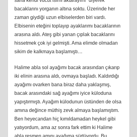
sana kendi vücut ısımı aktarayım!” diyerek
bacaklarını yorganın altına soktu. Üzerinde her
zaman giydiği uzun elbiselerden biri vardı.
Elbisenin eteğini toplayıp ayaklarımı bacaklarının
arasına aldı. Ateş gibi yanan çıplak bacaklarını
hissetmek çok iyi gelmişti. Ama elimde olmadan
sikim de kalkmaya başlamıştı…
Halime abla sol ayağımı bacak arasından çıkarıp
iki elinin arasına aldı, ovmaya başladı. Kaldırdığı
ayağımı ovarken bana biraz daha yaklaşmış,
bacak arasındaki sağ ayağımı iyice küloduna
yapıştırmıştı. Ayağım külodunun üstünden de olsa
amına değince müthiş zevk almaya başlamıştım.
Ben heyecandan hiç kımıldamadan heykel gibi
yatıyordum, ama az sonra fark ettim ki Halime
abla resmen amını ayağıma sürtüyordu. Bu