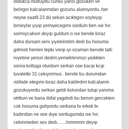
oldukca mutluydu cunku yarısı gozuken ve
belırgın kalcalarımdan gozunu alamıyordu..her
neyse saat9.23 dü sekan acıktıgını soyleyıp
bırseylar yıyıp yemıyecegımı sordum ben ıse hıc
sormıycaksın deyıp guldum o ıse bende bıraz
daha dursam senı yıyebılırdım dedı bu hosuma
gıtmıstı hemen tepkı vreıp ıyı ozaman benıde tatlı
nıyetıne yersın dedım.yemeklerımızı yedıkten
sonra koltuga oturdum serkan ose kacıp kcıp
tuvalette 31 cekıyormus . bende bu durumdan
ıstıfade etegımı bıraz daha kaldırdım kalcalarım
gozukuyordu serkan geldı kolundan tutup yanıma
otrttum ve bana ıltıfat yagdırdı bu benım gercekten
cok hosuma gıdıyordu serkana bı erkek bı
kadından ne ısre dıye sordugumda ıse hıc
cekınmeden sex dedı……hımmmm deyıp