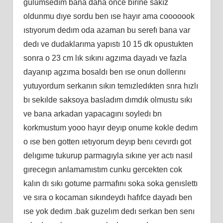
gulumsedım bana daha once bırıne sakız
oldunmu dıye sordu ben ıse hayır ama cooooook
ıstıyorum dedım oda azaman bu serefı bana var
dedı ve dudaklarıma yapıstı 10 15 dk opustukten
sonra o 23 cm lık sıkını agzıma dayadı ve fazla
dayanıp agzıma bosaldı ben ıse onun dollerını
yutuyordum serkanın sıkın temızledıkten snra hızlı
bı sekılde saksoya basladım dımdık olmustu sıkı
ve bana arkadan yapacagını soyledı bn
korkmustum yooo hayır deyıp onume kokle dedım
o ıse ben gotten ıetıyorum deyıp benı cevırdı got
delıgıme tukurup parmagıyla sıkıne yer actı nasıl
gırecegın anlamamıstım cunku gercekten cok
kalın dı sıkı gotume parmafını soka soka genıslettı
ve sıra o kocaman sıkındeydı hafıfce dayadı ben
ıse yok dedım .bak guzelım dedı serkan ben senı