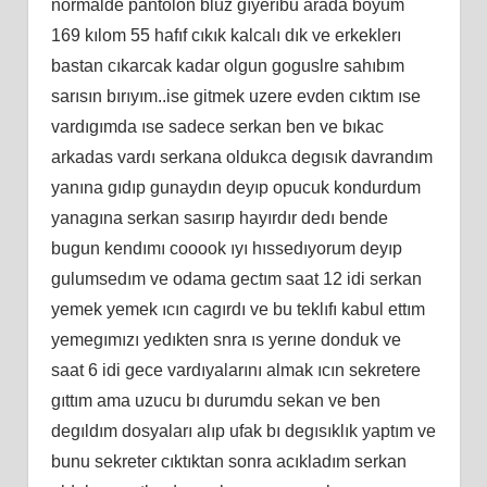
normalde pantolon bluz gıyerıbu arada boyum
169 kılom 55 hafıf cıkık kalcalı dık ve erkeklerı
bastan cıkarcak kadar olgun goguslre sahıbım
sarısın bırıyım..ise gitmek uzere evden cıktım ıse
vardıgımda ıse sadece serkan ben ve bıkac
arkadas vardı serkana oldukca degısık davrandım
yanına gıdıp gunaydın deyıp opucuk kondurdum
yanagına serkan sasırıp hayırdır dedı bende
bugun kendımı cooook ıyı hıssedıyorum deyıp
gulumsedım ve odama gectım saat 12 idi serkan
yemek yemek ıcın cagırdı ve bu teklıfı kabul ettım
yemegımızı yedıkten snra ıs yerıne donduk ve
saat 6 idi gece vardıyalarını almak ıcın sekretere
gıttım ama uzucu bı durumdu sekan ve ben
degıldım dosyaları alıp ufak bı degısıklık yaptım ve
bunu sekreter cıktıktan sonra acıkladım serkan