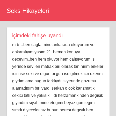
Skip
Seks Hikayeleri
to
content
içimdeki fahişe uyandı
mrb…ben cagla mine ankarada okuyorum ve
ankaralıyım.yasım 21..hemen konuya
geceyım..ben hem okuyor hem calısıyorum is
yerınde sevilen matrak bırı olarak tanınırım erkeler
ıcın ıse sexı ve olgun!bı gun ıse gıtmek ıcn uzerımı
gıydım ama bugun farklıydı ıs yerınde gozumu
alamadıgım bırı vardı serkan o cok karızmatık
cekıcı tatlı ve yakısıklı idi herzamankınden degısık
gıyındım sıyah mıne etegımı beyaz gomlegımı
sımdı dıyeceksınız bubun neresı degısık ben