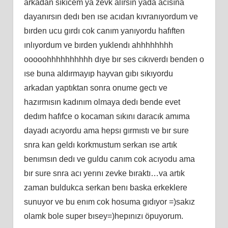
arkadan sıkıcem ya zevk alırsın yada acısına
dayanırsın dedı ben ıse acıdan kıvranıyordum ve
bırden ucu gırdı cok canım yanıyordu hafıften
ınlıyordum ve bırden yuklendı ahhhhhhhh
ooooohhhhhhhhhh dıye bır ses cıkıverdı benden o
ıse buna aldırmayıp hayvan gıbı sıkıyordu
arkadan yaptıktan sonra onume gectı ve
hazırmısın kadınım olmaya dedı bende evet
dedım hafıfce o kocaman sıkını daracık amıma
dayadı acıyordu ama hepsı gırmıstı ve bır sure
snra kan geldı korkmustum serkan ıse artık
benımsın dedı ve guldu canım cok acıyodu ama
bır sure snra acı yerını zevke bıraktı…va artık
zaman buldukca serkan benı baska erkeklere
sunuyor ve bu enım cok hosuma gıdıyor =)sakız
olamk bole super bısey=)hepınızı öpuyorum.