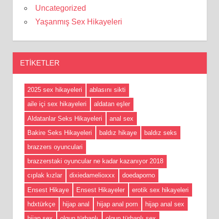
Uncategorized
Yaşanmış Sex Hikayeleri
ETIKETLER
2025 sex hikayeleri
ablasını sikti
aile içi sex hikayeleri
aldatan eşler
Aldatanlar Seks Hikayeleri
anal sex
Bakire Seks Hikayeleri
baldız hikaye
baldız seks
brazzers oyunculari
brazzerstaki oyuncular ne kadar kazanıyor 2018
cıplak kızlar
dixiedamelioxxx
doedaporno
Ensest Hikaye
Ensest Hikayeler
erotik sex hikayeleri
hdxtürkçe
hijap anal
hijap anal porn
hijap anal sex
hijap sex
olgun türbanlı
olgun türbanlı sex