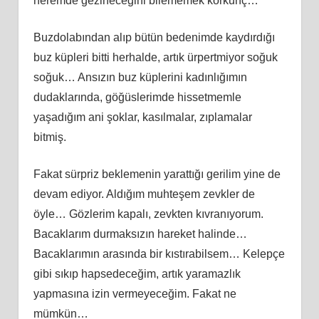
neremde gezineceğini bilememek korkunç…
Buzdolabından alıp bütün bedenimde kaydırdığı
buz küpleri bitti herhalde, artık ürpertmiyor soğuk
soğuk… Ansızın buz küplerini kadınlığımın
dudaklarında, göğüslerimde hissetmemle
yaşadığım ani şoklar, kasılmalar, zıplamalar
bitmiş.
Fakat sürpriz beklemenin yarattığı gerilim yine de
devam ediyor. Aldığım muhteşem zevkler de
öyle… Gözlerim kapalı, zevkten kıvranıyorum.
Bacaklarım durmaksızın hareket halinde…
Bacaklarımın arasında bir kıstırabilsem… Kelepçe
gibi sıkıp hapsedeceğim, artık yaramazlık
yapmasına izin vermeyeceğim. Fakat ne
mümkün…