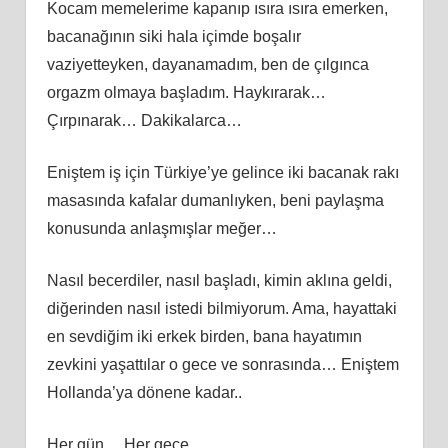
Kocam memelerime kapanıp ısıra ısıra emerken,
bacanağının siki hala içimde boşalır
vaziyetteyken, dayanamadım, ben de çılgınca
orgazm olmaya başladım. Haykırarak…
Çırpınarak… Dakikalarca…
Eniştem iş için Türkiye’ye gelince iki bacanak rakı
masasında kafalar dumanlıyken, beni paylaşma
konusunda anlaşmışlar meğer…
Nasıl becerdiler, nasıl başladı, kimin aklına geldi,
diğerinden nasıl istedi bilmiyorum. Ama, hayattaki
en sevdiğim iki erkek birden, bana hayatımın
zevkini yaşattılar o gece ve sonrasında… Eniştem
Hollanda’ya dönene kadar..
Her gün… Her gece…