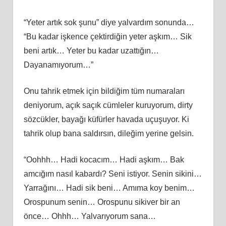
“Yeter artık sok şunu” diye yalvardım sonunda…
“Bu kadar işkence çektirdiğin yeter aşkım… Sik
beni artık… Yeter bu kadar uzattığın…
Dayanamıyorum…”
Onu tahrik etmek için bildiğim tüm numaraları
deniyorum, açık saçık cümleler kuruyorum, dirty
sözcükler, bayağı küfürler havada uçuşuyor. Ki
tahrik olup bana saldırsın, dileğim yerine gelsin.
“Oohhh… Hadi kocacım… Hadi aşkım… Bak
amcığım nasıl kabardı? Seni istiyor. Senin sikini…
Yarrağını… Hadi sik beni… Amıma koy benim…
Orospunum senin… Orospunu sikiver bir an
önce… Ohhh… Yalvarıyorum sana…