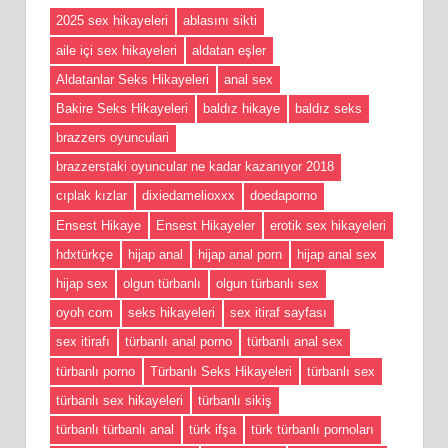
2025 sex hikayeleri
ablasını sikti
aile içi sex hikayeleri
aldatan eşler
Aldatanlar Seks Hikayeleri
anal sex
Bakire Seks Hikayeleri
baldız hikaye
baldız seks
brazzers oyunculari
brazzerstaki oyuncular ne kadar kazanıyor 2018
cıplak kızlar
dixiedamelioxxx
doedaporno
Ensest Hikaye
Ensest Hikayeler
erotik sex hikayeleri
hdxtürkçe
hijap anal
hijap anal porn
hijap anal sex
hijap sex
olgun türbanlı
olgun türbanlı sex
oyoh com
seks hikayeleri
sex itiraf sayfası
sex itirafı
türbanlı anal porno
türbanlı anal sex
türbanlı porno
Türbanlı Seks Hikayeleri
türbanlı sex
türbanlı sex hikayeleri
türbanlı sikiş
türbanlı türbanlı anal
türk ifşa
türk türbanlı pornoları