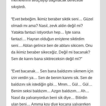
memelerimi avuçlayıp bağırtacak derecede
sıkıştırdı.
“Evet bebeğim. İkimiz beraber siktik seni… Güzel
olmadı mı ama? Nasıl, zevk aldın değil mi?
Yatakta fantazi istiyordun hep… İşte sana
fantazi… Hayran olduğun eniştene siktirdim
seni… Ablan gelince ben de ablanı sikicem. Onu
da ikimiz beraber sikeceğiz. Değil mi bacanak?
Sen de karını bana siktireceksin değil mi?”
“Evet bacanak… Sen bana baldızımı sikmem için
izin verdin ya… Sen de benim karımı sik. Sen de
baldızını sik istediğin gibi… Mmm… Gül… Gül…
Benim seksi baldızım… Azgın baldızım… Ah…
Nasıl da yalvarıyordun beni sik diye… Bitirdin
ulan beni… Amıma koy diye kocana yalvarırken