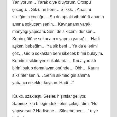
Yanıyorum… Yarak diye ölüyorum. Orospu
çocuğu… Sik ulan beni… Siikkk… Anasını
siktiğimin çocuğu… Şu dolaptaki vibratörü ananın
amına sokucam senin… Kaynanamı yarak
manyağı yapıcam. Seni de sikicem, dur sen…
Senin götüne sokucam o yapma yarrağı… Hadi
aşkım, bebeğim… Ya sik beni… Ya da ellerimi
çöz… Gidip sokaktan beni sikecek birini bulayım.
Kendimi siktireyim sokaklarda… Koca yaraklı
birini bulup domalayım önünde… Ohh… Karını
siksinler senin… Senin sikmediğin amıma
yabancı erkekler koysun. Hadi…”
Kalktı, uzaklaştı. Sesler, hışırtılar geliyor.
Sabırsızlıkla bileğimdeki ipleri çekiştirdim, “Ne
yapıyorsun? Hadisene… Siksene beni…” diye