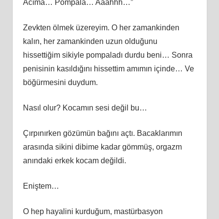
Acıma… Pompala… Aaahhh…”
Zevkten ölmek üzereyim. O her zamankinden
kalın, her zamankinden uzun olduğunu
hissettiğim sikiyle pompaladı durdu beni… Sonra
penisinin kasıldığını hissettim amımın içinde… Ve
böğürmesini duydum.
Nasıl olur? Kocamın sesi değil bu…
Çırpınırken gözümün bağını açtı. Bacaklarımın
arasında sikini dibime kadar gömmüş, orgazm
anındaki erkek kocam değildi.
Eniştem…
O hep hayalini kurduğum, mastürbasyon