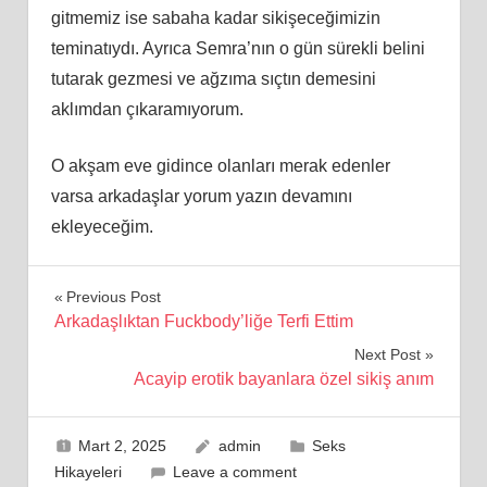
gitmemiz ise sabaha kadar sikişeceğimizin
teminatıydı. Ayrıca Semra’nın o gün sürekli belini
tutarak gezmesi ve ağzıma sıçtın demesini
aklımdan çıkaramıyorum.
O akşam eve gidince olanları merak edenler
varsa arkadaşlar yorum yazın devamını
ekleyeceğim.
Yazı
Previous Post
Arkadaşlıktan Fuckbody’liğe Terfi Ettim
gezinmesi
Next Post
Acayip erotik bayanlara özel sikiş anım
Mart 2, 2025
admin
Seks
Hikayeleri
Leave a comment