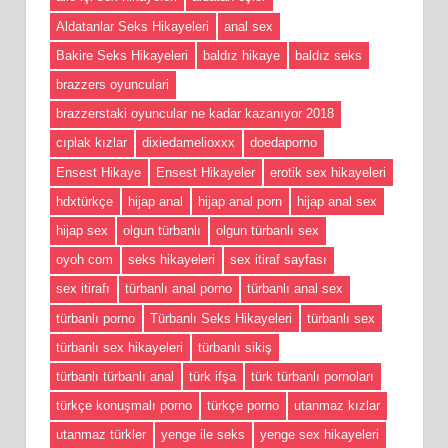
Aldatanlar Seks Hikayeleri
anal sex
Bakire Seks Hikayeleri
baldız hikaye
baldız seks
brazzers oyunculari
brazzerstaki oyuncular ne kadar kazanıyor 2018
cıplak kızlar
dixiedamelioxxx
doedaporno
Ensest Hikaye
Ensest Hikayeler
erotik sex hikayeleri
hdxtürkçe
hijap anal
hijap anal porn
hijap anal sex
hijap sex
olgun türbanlı
olgun türbanlı sex
oyoh com
seks hikayeleri
sex itiraf sayfası
sex itirafı
türbanlı anal porno
türbanlı anal sex
türbanlı porno
Türbanlı Seks Hikayeleri
türbanlı sex
türbanlı sex hikayeleri
türbanlı sikiş
türbanlı türbanlı anal
türk ifşa
türk türbanlı pornoları
türkçe konuşmalı porno
türkçe porno
utanmaz kızlar
utanmaz türkler
yenge ile seks
yenge sex hikayeleri