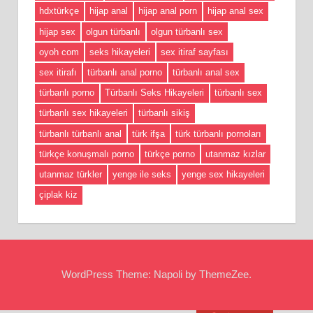
hdxtürkçe
hijap anal
hijap anal porn
hijap anal sex
hijap sex
olgun türbanlı
olgun türbanlı sex
oyoh com
seks hikayeleri
sex itiraf sayfası
sex itirafı
türbanlı anal porno
türbanlı anal sex
türbanlı porno
Türbanlı Seks Hikayeleri
türbanlı sex
türbanlı sex hikayeleri
türbanlı sikiş
türbanlı türbanlı anal
türk ifşa
türk türbanlı pornoları
türkçe konuşmalı porno
türkçe porno
utanmaz kızlar
utanmaz türkler
yenge ile seks
yenge sex hikayeleri
çiplak kiz
WordPress Theme: Napoli by ThemeZee.