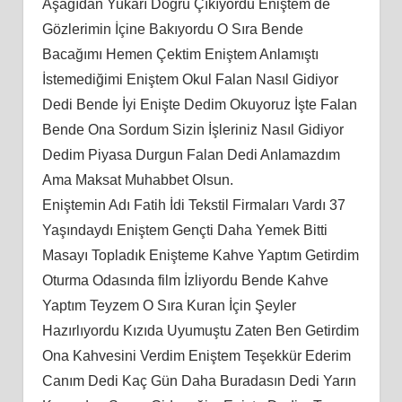
Aşağıdan Yukarı Doğru Çıkıyordu Eniştem de
Gözlerimin İçine Bakıyordu O Sıra Bende
Bacağımı Hemen Çektim Eniştem Anlamıştı
İstemediğimi Eniştem Okul Falan Nasıl Gidiyor
Dedi Bende İyi Enişte Dedim Okuyoruz İşte Falan
Bende Ona Sordum Sizin İşleriniz Nasıl Gidiyor
Dedim Piyasa Durgun Falan Dedi Anlamazdım
Ama Maksat Muhabbet Olsun.
Eniştemin Adı Fatih İdi Tekstil Firmaları Vardı 37
Yaşındaydı Eniştem Gençti Daha Yemek Bitti
Masayı Topladık Enişteme Kahve Yaptım Getirdim
Oturma Odasında film İzliyordu Bende Kahve
Yaptım Teyzem O Sıra Kuran İçin Şeyler
Hazırlıyordu Kızıda Uyumuştu Zaten Ben Getirdim
Ona Kahvesini Verdim Eniştem Teşekkür Ederim
Canım Dedi Kaç Gün Daha Buradasın Dedi Yarın