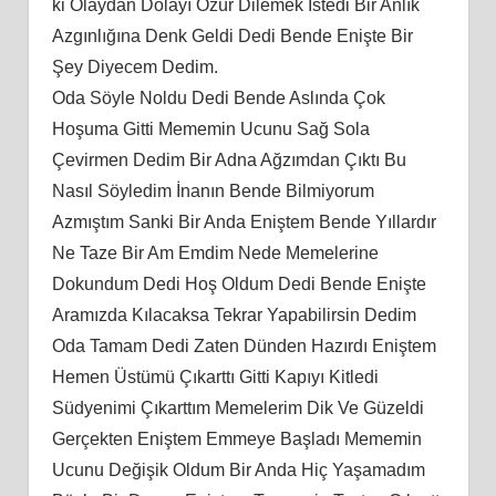
ki Olaydan Dolayı Özür Dilemek İstedi Bir Anlık
Azgınlığına Denk Geldi Dedi Bende Enişte Bir
Şey Diyecem Dedim.
Oda Söyle Noldu Dedi Bende Aslında Çok
Hoşuma Gitti Mememin Ucunu Sağ Sola
Çevirmen Dedim Bir Adna Ağzımdan Çıktı Bu
Nasıl Söyledim İnanın Bende Bilmiyorum
Azmıştım Sanki Bir Anda Eniştem Bende Yıllardır
Ne Taze Bir Am Emdim Nede Memelerine
Dokundum Dedi Hoş Oldum Dedi Bende Enişte
Aramızda Kılacaksa Tekrar Yapabilirsin Dedim
Oda Tamam Dedi Zaten Dünden Hazırdı Eniştem
Hemen Üstümü Çıkarttı Gitti Kapıyı Kitledi
Südyenimi Çıkarttım Memelerim Dik Ve Güzeldi
Gerçekten Eniştem Emmeye Başladı Mememin
Ucunu Değişik Oldum Bir Anda Hiç Yaşamadım