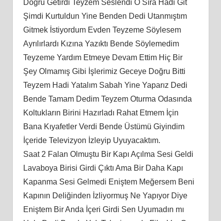
Doğru Getirdi Teyzem Seslendi O Sıra Hadi Git
Şimdi Kurtuldun Yine Benden Dedi Utanmıştım
Gitmek İstiyordum Evden Teyzeme Söylesem
Ayrılırlardı Kızına Yazıktı Bende Söylemedim
Teyzeme Yardım Etmeye Devam Ettim Hiç Bir
Şey Olmamış Gibi İşlerimiz Geceye Doğru Bitti
Teyzem Hadi Yatalım Sabah Yine Yaparız Dedi
Bende Tamam Dedim Teyzem Oturma Odasında
Koltukların Birini Hazırladı Rahat Etmem İçin
Bana Kıyafetler Verdi Bende Üstümü Giyindim
İçeride Televizyon İzleyip Uyuyacaktım.
Saat 2 Falan Olmuştu Bir Kapı Açılma Sesi Geldi
Lavaboya Birisi Girdi Çıktı Ama Bir Daha Kapı
Kapanma Sesi Gelmedi Eniştem Meğersem Beni
Kapının Deliğinden İzliyormuş Ne Yapıyor Diye
Eniştem Bir Anda İçeri Girdi Sen Uyumadın mı