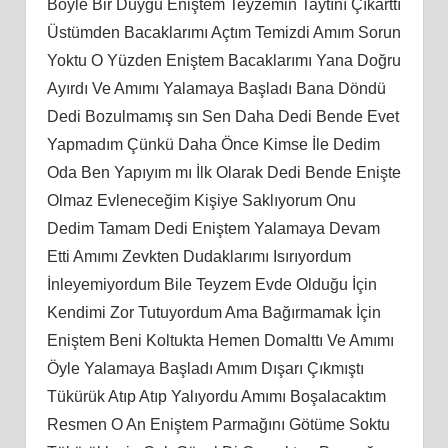
Böyle Bir Duygu Eniştem Teyzemin Taytını Çıkarttı
Üstümden Bacaklarımı Açtım Temizdi Amım Sorun
Yoktu O Yüzden Eniştem Bacaklarımı Yana Doğru
Ayırdı Ve Amımı Yalamaya Başladı Bana Döndü
Dedi Bozulmamış sın Sen Daha Dedi Bende Evet
Yapmadım Çünkü Daha Önce Kimse İle Dedim
Oda Ben Yapıyım mı İlk Olarak Dedi Bende Enişte
Olmaz Evleneceğim Kişiye Saklıyorum Onu
Dedim Tamam Dedi Eniştem Yalamaya Devam
Etti Amımı Zevkten Dudaklarımı Isırıyordum
İnleyemiyordum Bile Teyzem Evde Olduğu İçin
Kendimi Zor Tutuyordum Ama Bağırmamak İçin
Eniştem Beni Koltukta Hemen Domalttı Ve Amımı
Öyle Yalamaya Başladı Amım Dışarı Çıkmıştı
Tükürük Atıp Atıp Yalıyordu Amımı Boşalacaktım
Resmen O An Eniştem Parmağını Götüme Soktu