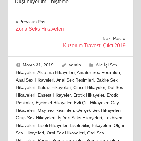
Düşünüyorum Enişteme.
Yazı
Previous Post
Zorla Seks Hikayeleri
gezinmesi
Next Post
Kuzenim Travesti Çıktı 2019
Mayıs 31, 2019
admin
Aile İçi Sex
Hikayeleri
,
Aldatma Hikayeleri
,
Amatör Sex Resimleri
,
Anal Sex Hikayeleri
,
Anal Sex Resimleri
,
Bakire Sex
Hikayeleri
,
Baldız Hikayeleri
,
Cinsel Hikayeler
,
Dul Sex
Hikayeleri
,
Ensest Hikayeler
,
Erotik Hikayeler
,
Erotik
Resimler
,
Eşcinsel Hikayeler
,
Evli Çift Hikayeler
,
Gay
Hikayeleri
,
Gay sex Resimleri
,
Gerçek Sex Hikayeleri
,
Grup Sex Hikayeleri
,
İş Yeri Seks Hikayeleri
,
Lezbiyen
Hikayeleri
,
Liseli Hikayeler
,
Liseli Sikiş Hikayeleri
,
Olgun
Sex Hikayeleri
,
Oral Sex Hikayeleri
,
Otel Sex
Hikayeleri
,
Porno
,
Porno Hikayeler
,
Porno Hikayeleri
,