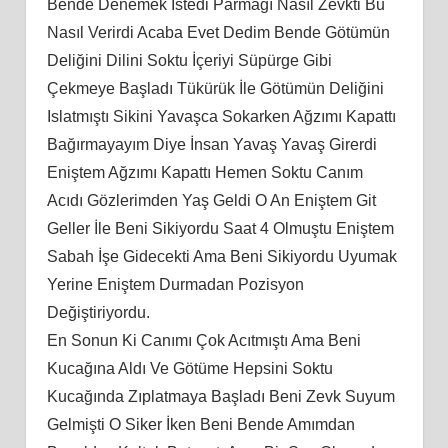
Bende Denemek İstedi Parmağı Nasıl Zevkti Bu
Nasıl Verirdi Acaba Evet Dedim Bende Götümün
Deliğini Dilini Soktu İçeriyi Süpürge Gibi
Çekmeye Başladı Tükürük İle Götümün Deliğini
Islatmıştı Sikini Yavaşca Sokarken Ağzımı Kapattı
Bağırmayayım Diye İnsan Yavaş Yavaş Girerdi
Eniştem Ağzımı Kapattı Hemen Soktu Canım
Acıdı Gözlerimden Yaş Geldi O An Eniştem Git
Geller İle Beni Sikiyordu Saat 4 Olmuştu Eniştem
Sabah İşe Gidecekti Ama Beni Sikiyordu Uyumak
Yerine Eniştem Durmadan Pozisyon
Değiştiriyordu.
En Sonun Ki Canımı Çok Acıtmıştı Ama Beni
Kucağına Aldı Ve Götüme Hepsini Soktu
Kucağında Zıplatmaya Başladı Beni Zevk Suyum
Gelmişti O Siker İken Beni Bende Amımdan