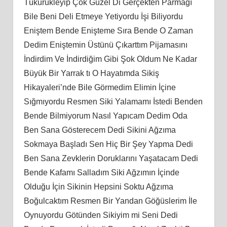
Tükürükleyip Çok Güzel Di Gerçekten Parmağı
Bile Beni Deli Etmeye Yetiyordu İşi Biliyordu
Eniştem Bende Enişteme Sıra Bende O Zaman
Dedim Eniştemin Üstünü Çıkarttım Pijamasını
İndirdim Ve İndirdiğim Gibi Şok Oldum Ne Kadar
Büyük Bir Yarrak tı O Hayatımda Sikiş
Hikayaleri’nde Bile Görmedim Elimin İçine
Sığmıyordu Resmen Siki Yalamamı İstedi Benden
Bende Bilmiyorum Nasıl Yapıcam Dedim Oda
Ben Sana Gösterecem Dedi Sikini Ağzıma
Sokmaya Başladı Sen Hiç Bir Şey Yapma Dedi
Ben Sana Zevklerin Doruklarını Yaşatacam Dedi
Bende Kafamı Salladım Siki Ağzımın İçinde
Olduğu İçin Sikinin Hepsini Soktu Ağzıma
Boğulcaktım Resmen Bir Yandan Göğüslerim İle
Oynuyordu Götünden Sikiyim mi Seni Dedi