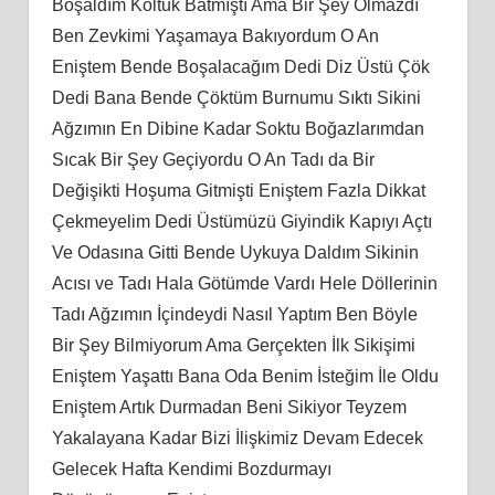
Boşaldım Koltuk Batmıştı Ama Bir Şey Olmazdı
Ben Zevkimi Yaşamaya Bakıyordum O An
Eniştem Bende Boşalacağım Dedi Diz Üstü Çök
Dedi Bana Bende Çöktüm Burnumu Sıktı Sikini
Ağzımın En Dibine Kadar Soktu Boğazlarımdan
Sıcak Bir Şey Geçiyordu O An Tadı da Bir
Değişikti Hoşuma Gitmişti Eniştem Fazla Dikkat
Çekmeyelim Dedi Üstümüzü Giyindik Kapıyı Açtı
Ve Odasına Gitti Bende Uykuya Daldım Sikinin
Acısı ve Tadı Hala Götümde Vardı Hele Döllerinin
Tadı Ağzımın İçindeydi Nasıl Yaptım Ben Böyle
Bir Şey Bilmiyorum Ama Gerçekten İlk Sikişimi
Eniştem Yaşattı Bana Oda Benim İsteğim İle Oldu
Eniştem Artık Durmadan Beni Sikiyor Teyzem
Yakalayana Kadar Bizi İlişkimiz Devam Edecek
Gelecek Hafta Kendimi Bozdurmayı