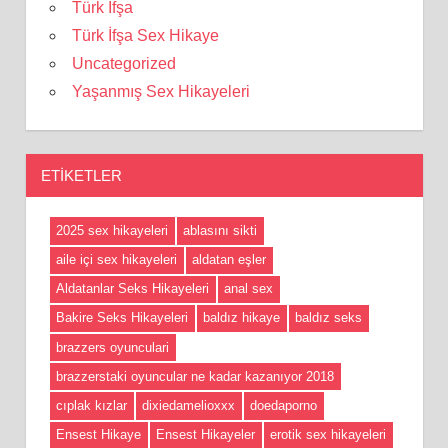
Türk İfşa
Türk İfşa Sex Hikaye
Uncategorized
Yaşanmış Sex Hikayeleri
ETIKETLER
2025 sex hikayeleri
ablasını sikti
aile içi sex hikayeleri
aldatan eşler
Aldatanlar Seks Hikayeleri
anal sex
Bakire Seks Hikayeleri
baldız hikaye
baldız seks
brazzers oyunculari
brazzerstaki oyuncular ne kadar kazanıyor 2018
cıplak kızlar
dixiedamelioxxx
doedaporno
Ensest Hikaye
Ensest Hikayeler
erotik sex hikayeleri