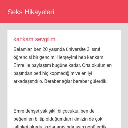
Skip
Seks Hikayeleri
to
content
kankam sevgilim
Selamlar, ben 20 yaşında üniversite 2. sınıf
öğrencisi bir gencim. Herşeyimi hep kankam
Emre ile paylaştım bugüne kadar. Orta okulun en
başından beri hiç kopmadığım ve en iyi
arkadaşımdı o. Beraber ağlar beraber gülerdik.
Emre dehşet yakışıklı bi çocuktu, ben de
beğenilen bi tip olduğumdan ikimizin de çok
talipleri olurdu, kızlar arasında aşırı popülerdik