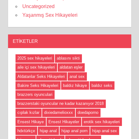
Uncategorized
Yaşanmış Sex Hikayeleri
ETIKETLER
2025 sex hikayeleri
ablasını sikti
aile içi sex hikayeleri
aldatan eşler
Aldatanlar Seks Hikayeleri
anal sex
Bakire Seks Hikayeleri
baldız hikaye
baldız seks
brazzers oyunculari
brazzerstaki oyuncular ne kadar kazanıyor 2018
cıplak kızlar
dixiedamelioxxx
doedaporno
Ensest Hikaye
Ensest Hikayeler
erotik sex hikayeleri
hdxtürkçe
hijap anal
hijap anal porn
hijap anal sex