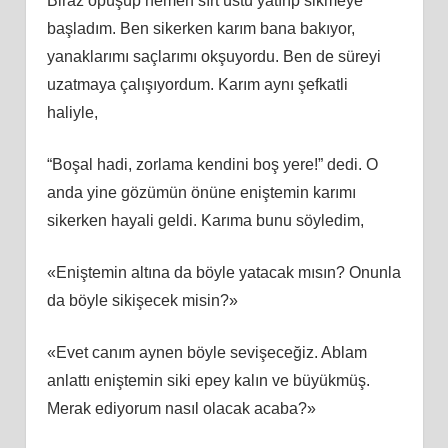
Biraz öpüşüp hemen sırt üstü yatırıp sikmeye
başladım. Ben sikerken karım bana bakıyor,
yanaklarımı saçlarımı okşuyordu. Ben de süreyi
uzatmaya çalışıyordum. Karım aynı şefkatli
haliyle,
“Boşal hadi, zorlama kendini boş yere!” dedi. O
anda yine gözümün önüne eniştemin karımı
sikerken hayali geldi. Karıma bunu söyledim,
«Eniştemin altına da böyle yatacak mısın? Onunla
da böyle sikişecek misin?»
«Evet canım aynen böyle sevişeceğiz. Ablam
anlattı eniştemin siki epey kalın ve büyükmüş.
Merak ediyorum nasıl olacak acaba?»