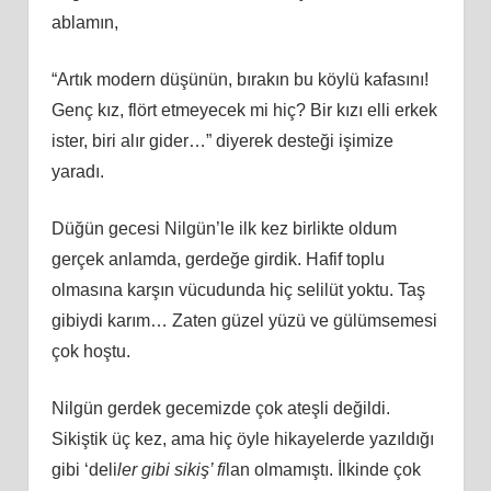
ablamın,
“Artık modern düşünün, bırakın bu köylü kafasını!
Genç kız, flört etmeyecek mi hiç? Bir kızı elli erkek
ister, biri alır gider…” diyerek desteği işimize
yaradı.
Düğün gecesi Nilgün’le ilk kez birlikte oldum
gerçek anlamda, gerdeğe girdik. Hafif toplu
olmasına karşın vücudunda hiç selilüt yoktu. Taş
gibiydi karım… Zaten güzel yüzü ve gülümsemesi
çok hoştu.
Nilgün gerdek gecemizde çok ateşli değildi.
Sikiştik üç kez, ama hiç öyle hikayelerde yazıldığı
gibi ‘deli
ler gibi sikiş’ fi
lan olmamıştı. İlkinde çok