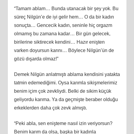
“Tamam ablam… Bunda utanacak bir şey yok. Bu
süreç Nilgün’e de iyi gelir hem… O da bir kadın
sonuçta… Gencecik kadın, seninle hiç orgazm
olmamış bu zamana kadar… Bir gün gelecek,
birilerine siktirecek kendini… Hazır enişten
varken doyursun karını… Böylece Nilgün’ün de
gözü dışarda olmaz!”
Demek Nilgün anlatmıştı ablama kendisini yatakta
tatmin edemediğimi. Oysa karımla sikişmelerimiz
benim içim çok zevkliydi. Belki de sikim küçük
geliyordu karıma. Ya da geçmişte beraber olduğu
erkeklerden daha çok zevk almıştı.
“Peki abla, sen enişteme nasıl izin veriyorsun?
Benim karım da olsa, başka bir kadınla