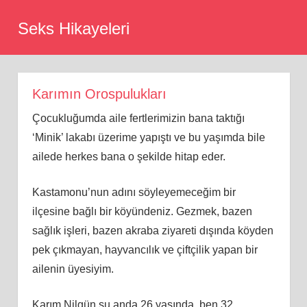
Skip
Seks Hikayeleri
to
content
Karımın Orospulukları
Çocukluğumda aile fertlerimizin bana taktığı
‘Minik’ lakabı üzerime yapıştı ve bu yaşımda bile
ailede herkes bana o şekilde hitap eder.
Kastamonu’nun adını söyleyemeceğim bir
ilçesine bağlı bir köyündeniz. Gezmek, bazen
sağlık işleri, bazen akraba ziyareti dışında köyden
pek çıkmayan, hayvancılık ve çiftçilik yapan bir
ailenin üyesiyim.
Karım Nilgün şu anda 26 yaşında, ben 32