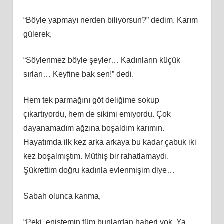
“Böyle yapmayı nerden biliyorsun?” dedim. Karım
gülerek,
“Söylenmez böyle şeyler… Kadınların küçük
sırları… Keyfine bak sen!” dedi.
Hem tek parmağını göt deliğime sokup
çıkartıyordu, hem de sikimi emiyordu. Çok
dayanamadım ağzına boşaldım karımın.
Hayatımda ilk kez arka arkaya bu kadar çabuk iki
kez boşalmıştım. Müthiş bir rahatlamaydı.
Şükrettim doğru kadınla evlenmişim diye…
Sabah olunca karıma,
“Peki, eniştemin tüm bunlardan haberi yok. Ya